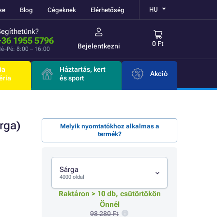
HU
se
Blog
Cégeknek
Elérhetőség
Segíthetünk?
+36 1955 5796
0 Ft
Bejelentkezni
é–Pé: 8:00 – 16:00
ia
Háztartás, kert
Akció
éria
és sport
rga)
Melyik nyomtatókhoz alkalmas a
termék?
Sárga
4000 oldal
Raktáron > 10 db, csütörtökön
Önnél
98 280 Ft