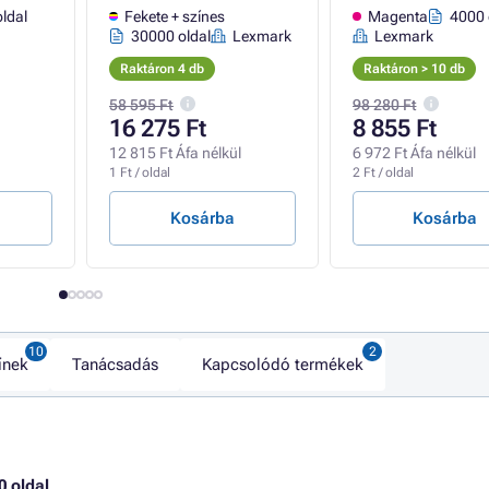
ldal
Fekete + színes
Magenta
4000 
30000 oldal
Lexmark
Lexmark
Raktáron 4 db
Raktáron > 10 db
58 595 Ft
98 280 Ft
16 275 Ft
8 855 Ft
12 815 Ft Áfa nélkül
6 972 Ft Áfa nélkül
1 Ft / oldal
2 Ft / oldal
Kosárba
Kosárba
ínek
Tanácsadás
Kapcsolódó termékek
0 oldal
.