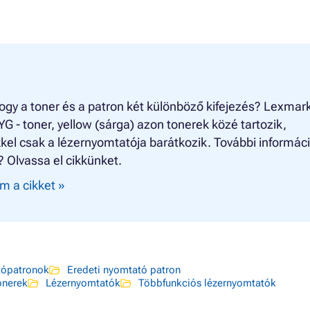
ogy a toner és a patron két különböző kifejezés? Lexmar
 - toner, yellow (sárga) azon tonerek közé tartozik,
el csak a lézernyomtatója barátkozik. További informác
? Olvassa el cikkünket.
m a cikket »
ópatronok
Eredeti nyomtató patron
nerek
Lézernyomtatók
Többfunkciós lézernyomtatók