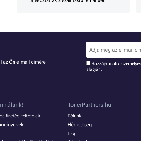
tájékoztattak a szállításról emailben.
l az Ön e-mail címére
Hozzájárulok a szémelye
alapján.
n nálunk!
TonerPartners.hu
s fizetési feltételek
Rólunk
 irányelvek
Elérhetőség
Blog