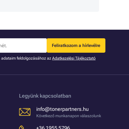
Feliratkozom a hírlevélre
s adataim feldolgozásához az
Adatkezelési Tájékoztató
Legyünk kapcsolatban
info@tonerpartners.hu
Következő munkanapon válaszolunk
+36 1955 5796