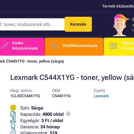
Termék kézbesíté
Keresés
H
Irodai
Higién
Védőfelszerelések
felszerelések
+ Drog
rk C544X1YG - toner, yellow (sárga)
Lexmark C544X1YG - toner, yellow (sá
Megr. száma
OEM
Gyártó
1CLX0C544X1YG
C544X1YG
Lexmark
Szín:
Sárga
Kapacitás:
4000 oldal
Egységár:
3 Ft / oldal
Garancia:
24 hónap
Hűségpontok:
519