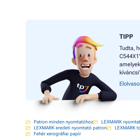
TIPP
Tudta, h
C544X1YG
amelyekk
kíváncsi
Elolvaso
Patron minden nyomtatóhoz
LEXMARK nyomtat
LEXMARK eredeti nyomtató patron
LEXMARK to
Fehér xerográfiai papír