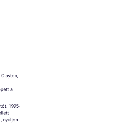
 Clayton,
épett a
tót, 1995-
llett
, nyúljon