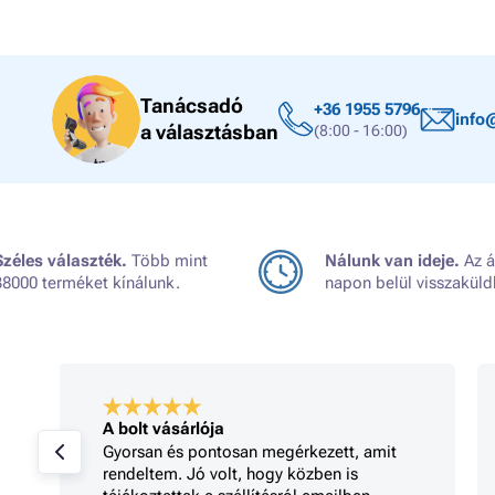
Tanácsadó
+36 1955 5796
info
a választásban
(8:00 - 16:00)
Széles választék.
Több mint
Nálunk van ideje.
Az á
38000 terméket kínálunk.
napon belül visszaküld
A bolt vásárlója
Gyorsan és pontosan megérkezett, amit
rendeltem. Jó volt, hogy közben is