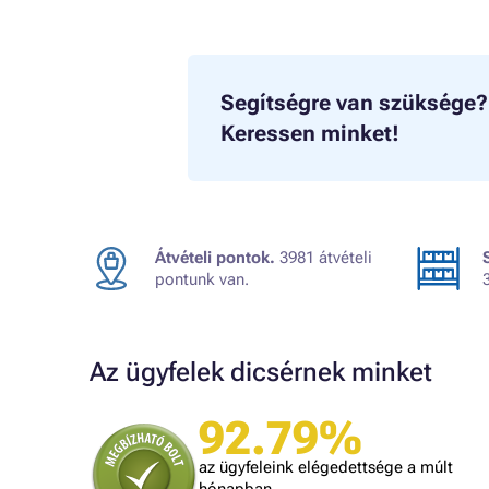
Segítségre van szüksége?
Keressen minket!
Átvételi pontok.
3981 átvételi
pontunk van.
Az ügyfelek dicsérnek minket
92.79%
Judit
ték.
A kiszállítás kicsit lassú volt, egyébként
az ügyfeleink elégedettsége a múlt
mindennel meg vagyok elégedve!
dolgozni.