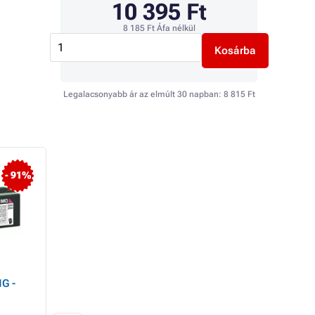
10 395 Ft
8 185 Ft
Áfa nélkül
Kosárba
Legalacsonyabb ár az elmúlt 30 napban:
8 815 Ft
- 91%
G -
Lexmark C540H1YG -
Lexmark C540H1C
toner, yellow (sárga)
toner, cyan (azúrk