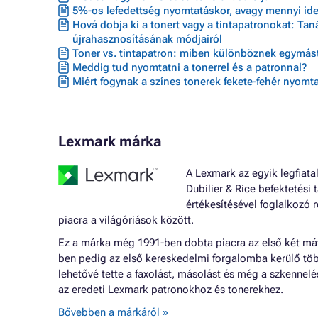
5%-os lefedettség nyomtatáskor, avagy mennyi ideig
Hová dobja ki a tonert vagy a tintapatronokat: Ta
újrahasznosításának módjairól
Toner vs. tintapatron: miben különböznek egymást
Meddig tud nyomtatni a tonerrel és a patronnal?
Miért fogynak a színes tonerek fekete-fehér nyomta
Lexmark márka
A Lexmark az egyik legfiata
Dubilier & Rice befektetési
értékesítésével foglalkozó 
piacra a világóriások között.
Ez a márka még 1991-ben dobta piacra az első két mát
ben pedig az első kereskedelmi forgalomba kerülő töb
lehetővé tette a faxolást, másolást és még a szkennelé
az eredeti Lexmark patronokhoz és tonerekhez.
Bővebben a márkáról »