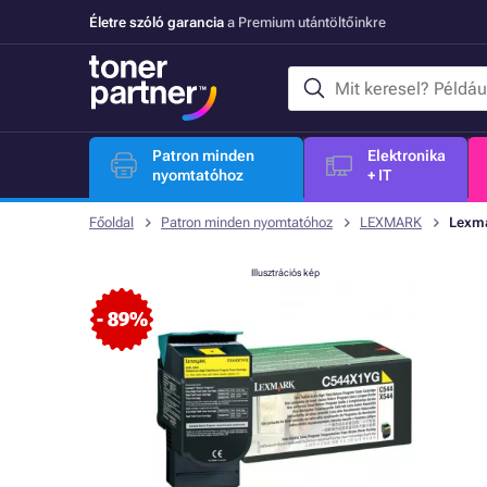
Életre szóló garancia
a Premium utántöltőinkre
Patron minden
Elektronika
nyomtatóhoz
+ IT
Főoldal
Patron minden nyomtatóhoz
LEXMARK
Lexma
Illusztrációs kép
- 89%