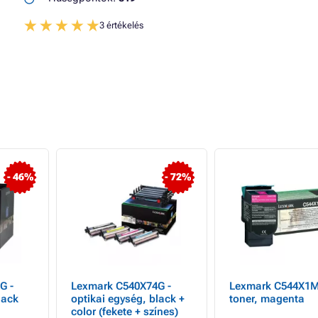
3 értékelés
- 46%
- 72%
G -
Lexmark C540X74G -
Lexmark C544X1M
lack
optikai egység, black +
toner, magenta
color (fekete + színes)