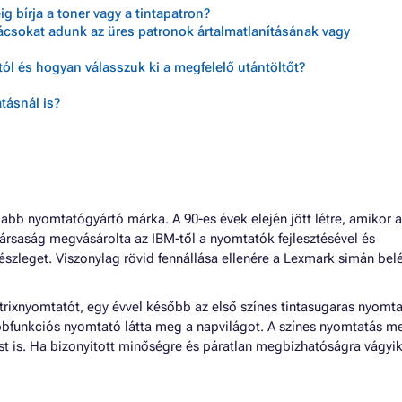
 bírja a toner vagy a tintapatron?
nácsokat adunk az üres patronok ártalmatlanításának vagy
ól és hogyan válasszuk ki a megfelelő utántöltőt?
tásnál is?
labb nyomtatógyártó márka. A 90-es évek elején jött létre, amikor a
 társaság megvásárolta az IBM-től a nyomtatók fejlesztésével és
részleget. Viszonylag rövid fennállása ellenére a Lexmark simán bel
rixnyomtatót, egy évvel később az első színes tintasugaras nyomta
bfunkciós nyomtató látta meg a napvilágot. A színes nyomtatás me
st is. Ha bizonyított minőségre és páratlan megbízhatóságra vágyik