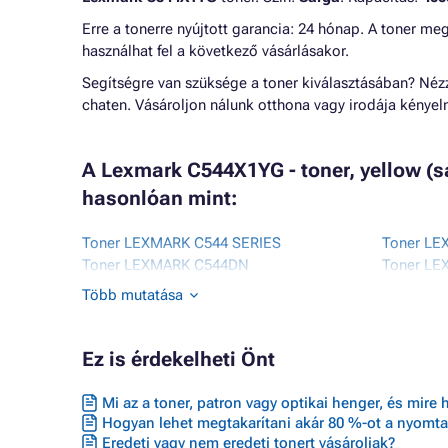
Erre a tonerre nyújtott garancia: 24 hónap. A toner me
használhat fel a következő vásárlásakor.
Segítségre van szüksége a toner kiválasztásában? Né
chaten. Vásároljon nálunk otthona vagy irodája kénye
A Lexmark C544X1YG - toner, yellow (
hasonlóan mint:
Toner LEXMARK C544 SERIES
Toner L
Toner LEXMARK C544DN
Toner L
Toner LEXMARK C544DTN
Toner L
Több mutatása
Toner LEXMARK C544DW
Toner L
Toner LEXMARK C544N
Toner LE
Toner LEXMARK C546DTN
Toner L
Ez is érdekelheti Önt
Toner LEXMARK OPTRA C544DN
Toner L
Mi az a toner, patron vagy optikai henger, és mire 
Hogyan lehet megtakarítani akár 80 %-ot a nyomta
Eredeti vagy nem eredeti tonert vásároljak?