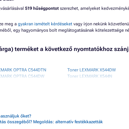
gvásárlásával
519 hűségpontot
szerezhet, amelyeket kedvezményk
zze meg a
gyakran ismételt kérdéseket
vagy írjon nekünk közvetlenü
lméből, egy hagyományos bolt meglátogatásának kötelezettsége né
sárga) terméket a következő nyomtatókhoz szánj
EXMARK OPTRA C544DTN
Toner LEXMARK X544DW
EXMARK OPTRA C544DW
Toner LEXMARK X544N
EXMARK OPTRA C544N
Toner LEXMARK X546DTN
EXMARK OPTRA C546DTN
Toner LEXMARK X548
XMARK X544
Toner LEXMARK X548DE
EXMARK X544DN
Toner LEXMARK X548DTE
EXMARK X544DTN
használjuk őket?
tás összegéből? Megoldás: alternatív festékkazetták