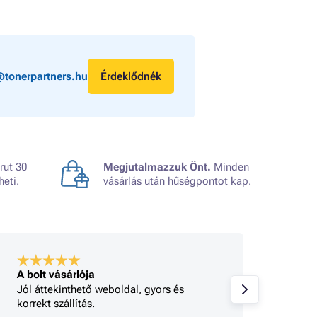
@tonerpartners.hu
Érdeklődnék
rut 30
Megjutalmazzuk Önt.
Minden
heti.
vásárlás után hűségpontot kap.
A bolt vásárlója
A bolt
Jól áttekinthető weboldal, gyors és
Minden
korrekt szállítás.
gy 