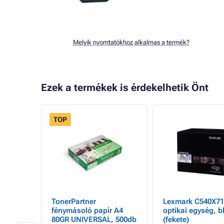
Melyik nyomtatókhoz alkalmas a termék?
Ezek a termékek is érdekelhetik Önt
TOP
TonerPartner
Lexmark C540X71
er
fénymásoló papír A4
optikai egység, b
EMIUM,
80GR UNIVERSAL, 500db
(fekete)