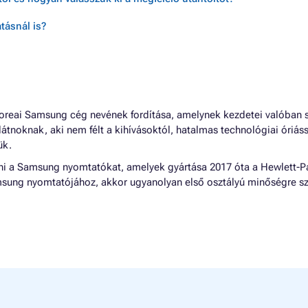
tásnál is?
-koreai Samsung cég nevének fordítása, amelynek kezdetei valóban 
látnoknak, aki nem félt a kihívásoktól, hatalmas technológiai óriás
ük.
lni a Samsung nyomtatókat, amelyek gyártása 2017 óta a Hewlett-
amsung nyomtatójához, akkor ugyanolyan első osztályú minőségre s