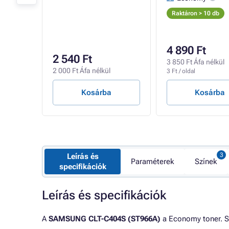
Raktáron > 10 db
4 890 Ft
2 540 Ft
l
3 850 Ft Áfa nélkül
2 000 Ft Áfa nélkül
3 Ft / oldal
Kosárba
Kosárba
Leírás és
Paraméterek
Színek
specifikációk
Leírás és specifikációk
A
SAMSUNG CLT-C404S (ST966A)
a Economy toner. S