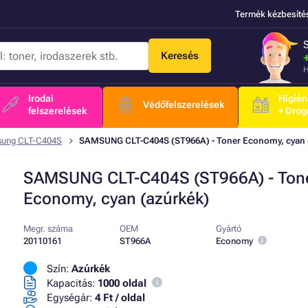
Termék kézbesíté
Keresés
H
Irodai
Higién
Védőfelszerelések
felszerelések
+ Drog
ung CLT-C404S
SAMSUNG CLT-C404S (ST966A) - Toner Economy, cyan 
SAMSUNG CLT-C404S (ST966A) - Ton
Economy, cyan (azúrkék)
Megr. száma
OEM
Gyártó
20110161
ST966A
Economy
Szín:
Azúrkék
Kapacitás:
1000 oldal
Egységár:
4 Ft / oldal