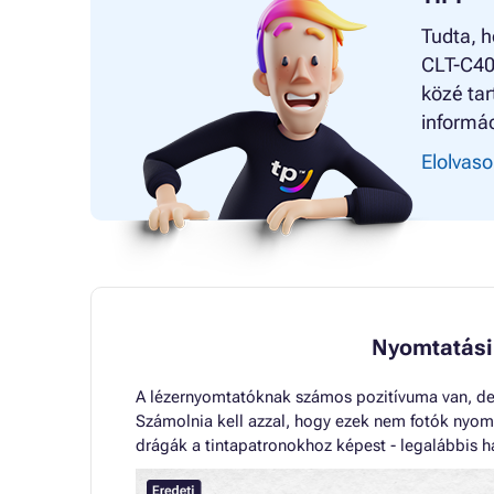
Tudta, 
CLT-C40
közé tar
informác
Elolvaso
Nyomtatási
A lézernyomtatóknak számos pozitívuma van, de
Számolnia kell azzal, hogy ezek nem fotók nyom
drágák a tintapatronokhoz képest - legalábbis ha