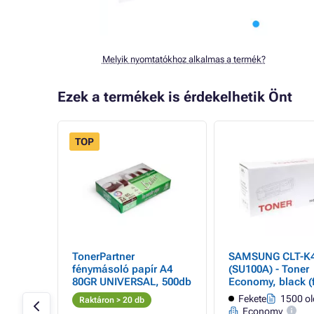
Melyik nyomtatókhoz alkalmas a termék?
Ezek a termékek is érdekelhetik Önt
TOP
062S -
TonerPartner
SAMSUNG CLT-K
fénymásoló papír A4
(SU100A) - Toner
80GR UNIVERSAL, 500db
Economy, black (f
0 oldal
Fekete
1500 ol
Raktáron > 20 db
Economy