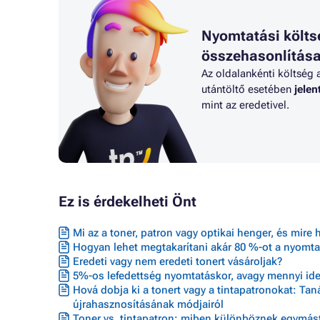
Nyomtatási költs
összehasonlítás
Az oldalankénti költség 
utántöltő esetében
jele
mint az eredetivel.
Ez is érdekelheti Önt
Mi az a toner, patron vagy optikai henger, és mire 
Hogyan lehet megtakarítani akár 80 %-ot a nyomta
Eredeti vagy nem eredeti tonert vásároljak?
5%-os lefedettség nyomtatáskor, avagy mennyi ideig
Hová dobja ki a tonert vagy a tintapatronokat: Ta
újrahasznosításának módjairól
Toner vs. tintapatron: miben különböznek egymást