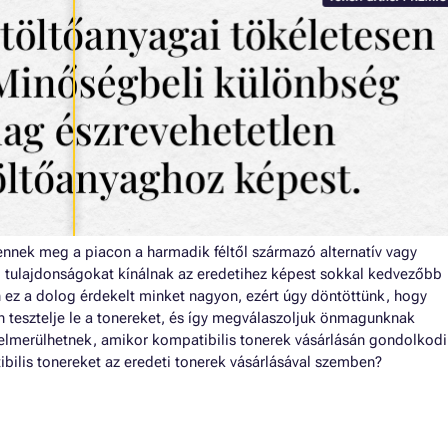
nnek meg a piacon a harmadik féltől származó alternatív vagy
i tulajdonságokat kínálnak az eredetihez képest sokkal kedvezőbb
n ez a dolog érdekelt minket nagyon, ezért úgy döntöttünk, hogy
 tesztelje le a tonereket, és így megválaszoljuk önmagunknak
elmerülhetnek, amikor kompatibilis tonerek vásárlásán gondolkodi
ibilis tonereket az eredeti tonerek vásárlásával szemben?