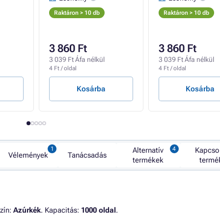
Raktáron > 10 db
Raktáron > 10 db
3 860 Ft
3 860 Ft
3 039 Ft Áfa nélkül
3 039 Ft Áfa nélkül
4 Ft / oldal
4 Ft / oldal
Kosárba
Kosárba
Alternatív
Kapcso
Vélemények
Tanácsadás
termékek
termé
zín:
Azúrkék
. Kapacitás:
1000 oldal
.