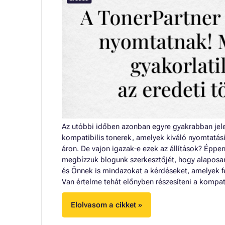
Az utóbbi időben azonban egyre gyakrabban jele
kompatibilis tonerek, amelyek kiváló nyomtatás
áron. De vajon igazak-e ezek az állítások? Éppe
megbízzuk blogunk szerkesztőjét, hogy alaposan
és Önnek is mindazokat a kérdéseket, amelyek f
Van értelme tehát előnyben részesíteni a kompat
Elolvasom a cikket »