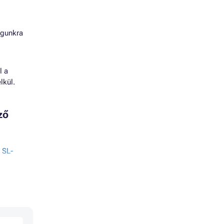
agunkra
l a
lkül.
ző
 SL-
430
430
480W