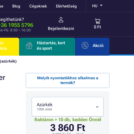
HU
se
Blog
Cégeknek
Elérhetőség
Segíthetünk?
+36 1955 5796
0 Ft
Bejelentkezni
é–Pé: 8:00 – 16:00
ia
Háztartás, kert
Akció
éria
és sport
(azúrkék)
er
Melyik nyomtatókhoz alkalmas a
termék?
Azúrkék
1000 oldal
Raktáron > 10 db, kedden Önnél
3 860 Ft