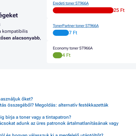
Eredeti toner ST966A
25 Ft
égeket
a
TonerPartner toner ST966A
a kompatibilis
7 Ft
ntősen alacsonyabb
,
Economy toner ST966A
4 Ft
használjuk őket?
tás összegéből? Megoldás: alternatív festékkazetták
 bírja a toner vagy a tintapatron?
nácsokat adunk az üres patronok ártalmatlanításának vagy
ól és hogyan válasszuk ki a megfelelő utántöltőt?