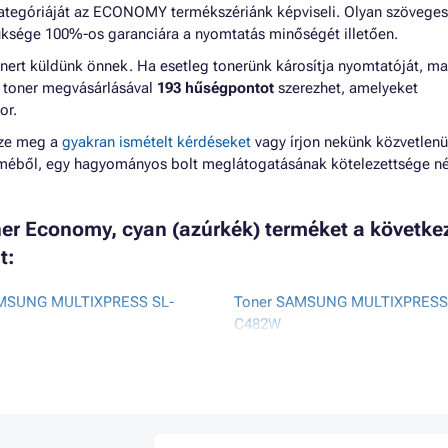
ategóriáját az ECONOMY termékszériánk képviseli. Olyan szöveges
ksége 100%-os garanciára a nyomtatás minőségét illetően.
nert küldünk önnek. Ha esetleg tonerünk károsítja nyomtatóját, m
 A toner megvásárlásával
193 hűségpontot
szerezhet, amelyeket
or.
zze meg a
gyakran ismételt kérdéseket
vagy írjon nekünk közvetlenü
lméből, egy hagyományos bolt meglátogatásának kötelezettsége né
r Economy, cyan (azúrkék) terméket a követke
t:
AMSUNG MULTIXPRESS SL-
Toner SAMSUNG MULTIXPRESS
C482W
AMSUNG MULTIXPRESS SL-
Toner SAMSUNG XPRESS SL-C
Toner SAMSUNG XPRESS SL-C
AMSUNG MULTIXPRESS SL-
SERIES
Toner SAMSUNG XPRESS SL-C