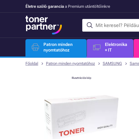
Életre szóló garancia
a Premium utántöltőinkre
Patron minden
Elektronika
nyomtatóhoz
+ IT
Főoldal
Patron minden nyomtatóhoz
SAMSUNG
Sams
Illusztrációs kép