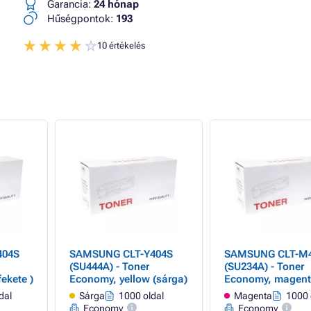
Garancia:
24 hónap
Hűségpontok:
193
10 értékelés
404S
SAMSUNG CLT-Y404S
SAMSUNG CLT-M
(SU444A) - Toner
(SU234A) - Toner
ekete )
Economy, yellow (sárga)
Economy, magen
dal
Sárga
1000 oldal
Magenta
1000 
Economy
Economy