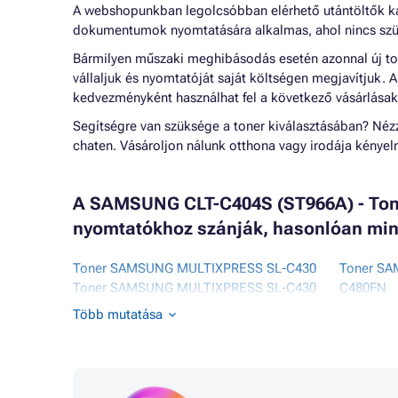
A webshopunkban legolcsóbban elérhető utántöltők k
dokumentumok nyomtatására alkalmas, ahol nincs szü
Bármilyen műszaki meghibásodás esetén azonnal új to
vállaljuk és nyomtatóját saját költségen megjavítjuk.
kedvezményként használhat fel a következő vásárlásak
Segítségre van szüksége a toner kiválasztásában? Né
chaten. Vásároljon nálunk otthona vagy irodája kénye
A SAMSUNG CLT-C404S (ST966A) - Tone
nyomtatókhoz szánják, hasonlóan min
Toner SAMSUNG MULTIXPRESS SL-C430
Toner S
Toner SAMSUNG MULTIXPRESS SL-C430
C480FN
SERIES
Toner S
Több mutatása
Toner SAMSUNG MULTIXPRESS SL-
C480FW
C430W
Toner S
Toner SAMSUNG MULTIXPRESS SL-C480
C480W