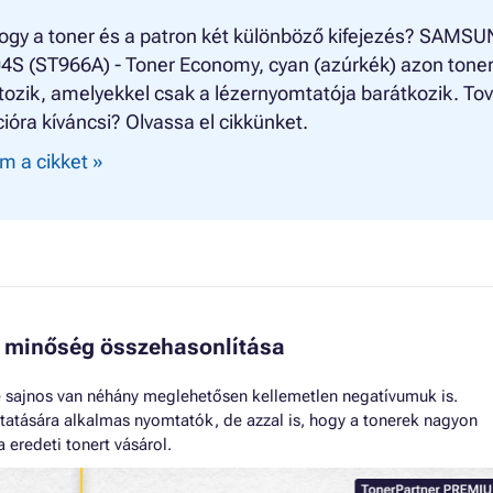
hogy a toner és a patron két különböző kifejezés? SAMS
4S (ST966A) - Toner Economy, cyan (azúrkék) azon tone
tozik, amelyekkel csak a lézernyomtatója barátkozik. To
ióra kíváncsi? Olvassa el cikkünket.
m a cikket »
 minőség összehasonlítása
 sajnos van néhány meglehetősen kellemetlen negatívumuk is.
tatására alkalmas nyomtatók, de azzal is, hogy a tonerek nagyon
 eredeti tonert vásárol.