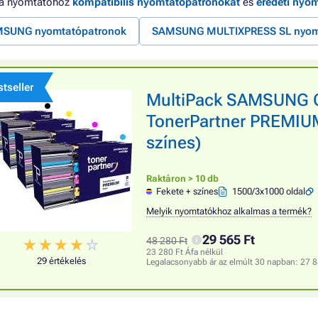
 a nyomtatóhoz
kompatibilis nyomtatópatronokat
és
eredeti nyo
SUNG nyomtatópatronok
SAMSUNG MULTIXPRESS SL nyom
tseller
MultiPack SAMSUNG C
TonerPartner PREMIUM,
színes)
Raktáron > 10 db
Fekete + színes
1500/3x1000 oldal
Melyik nyomtatókhoz alkalmas a termék?
29 565 Ft
48 280 Ft
23 280 Ft Áfa nélkül
29 értékelés
Legalacsonyabb ár az elmúlt 30 napban:
27 8