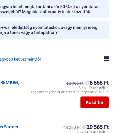
ogyan lehet megtakarítani akár 80 %-ot a nyomtatás
sszegéből? Megoldás: alternatív festékkazetták
%-os lefedettség nyomtatáskor, avagy mennyi ideig
írja a toner vagy a tintapatron?
agyobb kedvezménytől
6 555 Ft
 PREMIUM,
12 705 Ft
5 161 Ft Áfa nélkül
Legalacsonyabb ár az elmúlt 30 napban:
6 185 Ft
Kosárba
29 565 Ft
erPartner
48 280 Ft
23 280 Ft Áfa nélkül