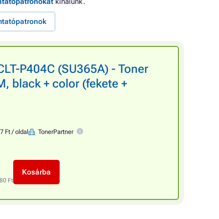
mtatópatronokat
kínálunk.
tatópatronok
LT-P404C (SU365A) - Toner
 black + color (fekete +
7 Ft / oldal
TonerPartner
Kosárba
80 Ft