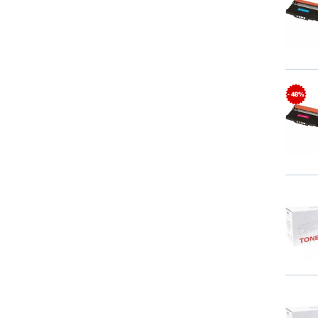
- 48%