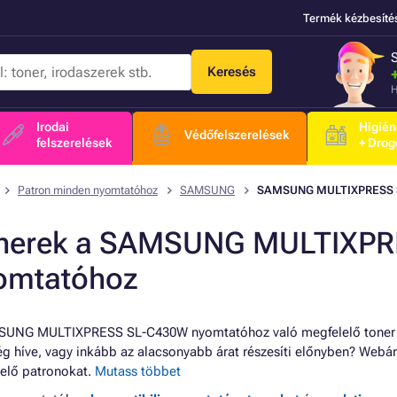
Termék kézbesíté
Keresés
H
Irodai
Higién
Védőfelszerelések
felszerelések
+ Drog
Patron minden nyomtatóhoz
SAMSUNG
SAMSUNG MULTIXPRESS 
nerek a SAMSUNG MULTIXP
omtatóhoz
UNG MULTIXPRESS SL-C430W nyomtatóhoz való megfelelő toner s
g híve, vagy inkább az alacsonyabb árat részesíti előnyben? Webá
elő patronokat.
Mutass többet