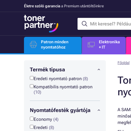
Életre szóló garancia
a Premium utántöltőinkre
Patron minden
Elektronika
nyomtatóhoz
+ IT
Főoldal
Termék típusa
To
Eredeti nyomtató patron
(8)
Kompatibilis nyomtató patron
ny
(10)
Nyomtatófesték gyártója
A SAMS
minősé
Economy
(4)
megfel
Eredeti
(8)