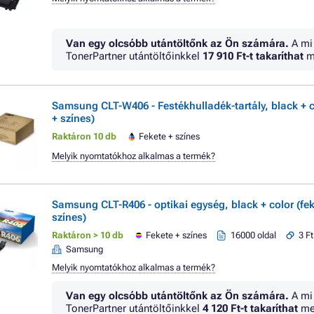
Van egy olcsóbb utántöltőnk az Ön számára.
A mi
TonerPartner utántöltőinkkel
17 910 Ft
-t takaríthat
m
Samsung CLT-W406 - Festékhulladék-tartály, black + c
+ színes)
Raktáron 10 db
Fekete + színes
Melyik nyomtatókhoz alkalmas a termék?
Samsung CLT-R406 - optikai egység, black + color (fek
színes)
Raktáron > 10 db
Fekete + színes
16000 oldal
3 Ft
Samsung
Melyik nyomtatókhoz alkalmas a termék?
Van egy olcsóbb utántöltőnk az Ön számára.
A mi
TonerPartner utántöltőinkkel
4 120 Ft
-t takaríthat
me