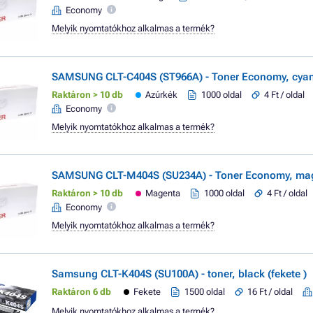
Economy
Melyik nyomtatókhoz alkalmas a termék?
SAMSUNG CLT-C404S (ST966A) - Toner Economy, cyan
Raktáron > 10 db
Azúrkék
1000 oldal
4 Ft / oldal
Economy
Melyik nyomtatókhoz alkalmas a termék?
SAMSUNG CLT-M404S (SU234A) - Toner Economy, ma
Raktáron > 10 db
Magenta
1000 oldal
4 Ft / oldal
Economy
Melyik nyomtatókhoz alkalmas a termék?
Samsung CLT-K404S (SU100A) - toner, black (fekete )
Raktáron 6 db
Fekete
1500 oldal
16 Ft / oldal
Melyik nyomtatókhoz alkalmas a termék?