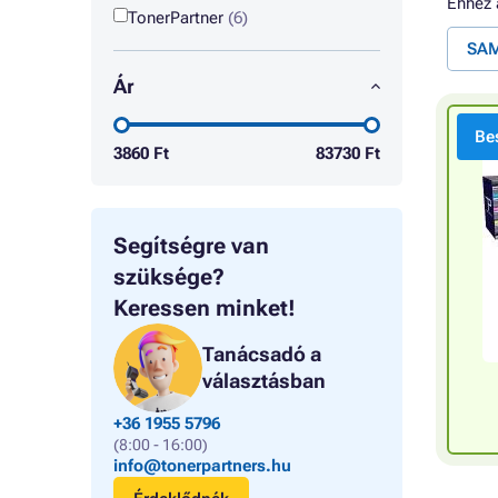
Ehhez
TonerPartner
(6)
SAM
Ár
Bes
3860
Ft
83730
Ft
Segítségre van
szüksége?
Keressen minket!
Tanácsadó a
választásban
+36 1955 5796
(8:00 - 16:00)
info@tonerpartners.hu