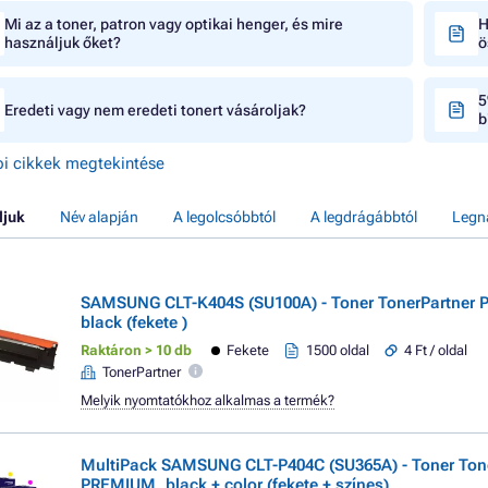
Mi az a toner, patron vagy optikai henger, és mire
H
használjuk őket?
ö
5
Eredeti vagy nem eredeti tonert vásároljak?
b
i cikkek megtekintése
ljuk
Név alapján
A legolcsóbbtól
A legdrágábbtól
Legn
SAMSUNG CLT-K404S (SU100A) - Toner TonerPartner
black (fekete )
Raktáron > 10 db
Fekete
1500 oldal
4 Ft / oldal
TonerPartner
Melyik nyomtatókhoz alkalmas a termék?
MultiPack SAMSUNG CLT-P404C (SU365A) - Toner Ton
PREMIUM, black + color (fekete + színes)