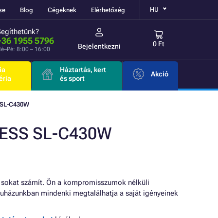
HU
se
Blog
Cégeknek
Elérhetőség
Segíthetünk?
+36 1955 5796
0 Ft
Bejelentkezni
é–Pé: 8:00 – 16:00
ia
Háztartás, kert
Akció
éria
és sport
SL-C430W
RESS SL-C430W
okat számít. Ön a kompromisszumok nélküli
ruházunkban mindenki megtalálhatja a saját igényeinek