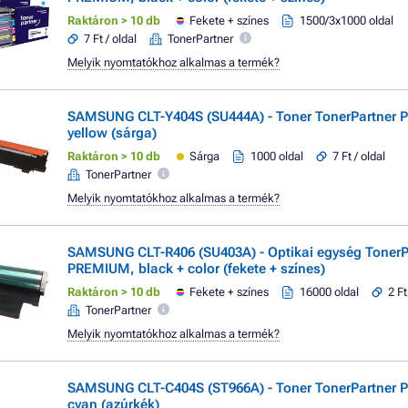
Raktáron > 10 db
Fekete + színes
1500/3x1000 oldal
7 Ft / oldal
TonerPartner
Melyik nyomtatókhoz alkalmas a termék?
SAMSUNG CLT-Y404S (SU444A) - Toner TonerPartner
yellow (sárga)
Raktáron > 10 db
Sárga
1000 oldal
7 Ft / oldal
TonerPartner
Melyik nyomtatókhoz alkalmas a termék?
SAMSUNG CLT-R406 (SU403A) - Optikai egység TonerP
PREMIUM, black + color (fekete + színes)
Raktáron > 10 db
Fekete + színes
16000 oldal
2 Ft
TonerPartner
Melyik nyomtatókhoz alkalmas a termék?
SAMSUNG CLT-C404S (ST966A) - Toner TonerPartner
cyan (azúrkék)