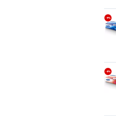
- 9%
- 8%