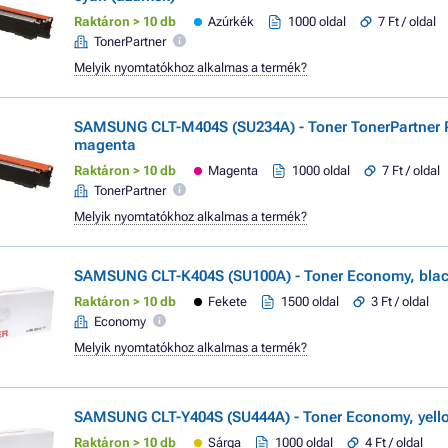
Raktáron > 10 db
Azúrkék
1000 oldal
7 Ft / oldal
TonerPartner
Melyik nyomtatókhoz alkalmas a termék?
SAMSUNG CLT-M404S (SU234A) - Toner TonerPartner
magenta
Raktáron > 10 db
Magenta
1000 oldal
7 Ft / oldal
TonerPartner
Melyik nyomtatókhoz alkalmas a termék?
SAMSUNG CLT-K404S (SU100A) - Toner Economy, black
Raktáron > 10 db
Fekete
1500 oldal
3 Ft / oldal
Economy
Melyik nyomtatókhoz alkalmas a termék?
SAMSUNG CLT-Y404S (SU444A) - Toner Economy, yello
Raktáron > 10 db
Sárga
1000 oldal
4 Ft / oldal