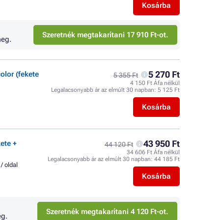
Kosárba
Szeretnék megtakarítani 17 910 Ft-ot.
eg.
5 270 Ft
olor (fekete
5 355 Ft
4 150 Ft Áfa nélkül
Legalacsonyabb ár az elmúlt 30 napban:
5 125 Ft
Kosárba
43 950 Ft
ete +
44 120 Ft
34 606 Ft Áfa nélkül
Legalacsonyabb ár az elmúlt 30 napban:
44 185 Ft
 / oldal
Kosárba
Szeretnék megtakarítani 4 120 Ft-ot.
g.