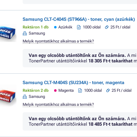
Samsung CLT-C404S (ST966A) - toner, cyan (azúrkék)
Raktáron 1 db
Azúrkék
1000 oldal
25 Ft / oldal
Samsung
Melyik nyomtatókhoz alkalmas a termék?
Van egy olcsóbb utántöltőnk az Ön számára.
A mi
TonerPartner utántöltőinkkel
18 305 Ft
-t takaríthat
m
Samsung CLT-M404S (SU234A) - toner, magenta
Raktáron 2 db
Magenta
1000 oldal
25 Ft / oldal
Samsung
Melyik nyomtatókhoz alkalmas a termék?
Van egy olcsóbb utántöltőnk az Ön számára.
A mi
TonerPartner utántöltőinkkel
18 485 Ft
-t takaríthat
m