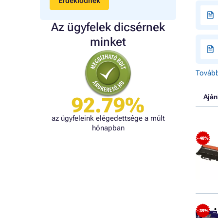
Érdeklődnék
Az ügyfelek dicsérnek
minket
Tovább
Aján
92.79%
az ügyfeleink elégedettsége a múlt
hónapban
- 48%
- 39%