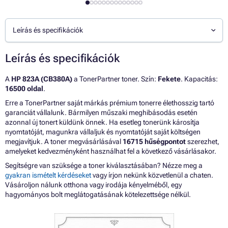
Leírás és specifikációk
Leírás és specifikációk
A
HP 823A (CB380A)
a TonerPartner toner. Szín:
Fekete
. Kapacitás:
16500 oldal
.
Erre a TonerPartner saját márkás prémium tonerre élethosszig tartó
garanciát vállalunk. Bármilyen műszaki meghibásodás esetén
azonnal új tonert küldünk önnek. Ha esetleg tonerünk károsítja
nyomtatóját, magunkra vállaljuk és nyomtatóját saját költségen
megjavítjuk. A toner megvásárlásával
16715 hűségpontot
szerezhet,
amelyeket kedvezményként használhat fel a következő vásárlásakor.
Segítségre van szüksége a toner kiválasztásában? Nézze meg a
gyakran ismételt kérdéseket
vagy írjon nekünk közvetlenül a chaten.
Vásároljon nálunk otthona vagy irodája kényelméből, egy
hagyományos bolt meglátogatásának kötelezettsége nélkül.