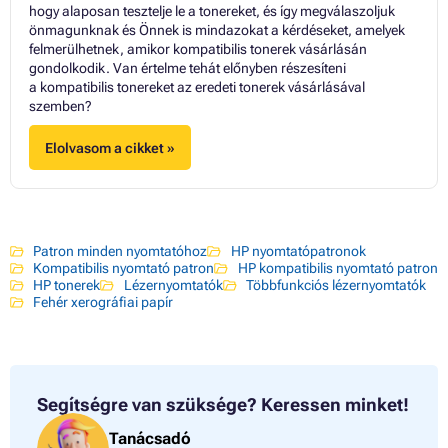
hogy alaposan tesztelje le a tonereket, és így megválaszoljuk
önmagunknak és Önnek is mindazokat a kérdéseket, amelyek
felmerülhetnek, amikor kompatibilis tonerek vásárlásán
gondolkodik. Van értelme tehát előnyben részesíteni
a kompatibilis tonereket az eredeti tonerek vásárlásával
szemben?
Elolvasom a cikket »
Patron minden nyomtatóhoz
HP nyomtatópatronok
Kompatibilis nyomtató patron
HP kompatibilis nyomtató patron
HP tonerek
Lézernyomtatók
Többfunkciós lézernyomtatók
Fehér xerográfiai papír
Segítségre van szüksége?
Keressen minket!
Tanácsadó