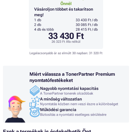
Önnél
Vásároljon többet és takarítson
meg!
1 db
33 430 Ft / db
2 db
30 085 Ft / db
4 db és több
28 415 Ft / db
33 430 Ft
26 323 Ft
Áfa nélkül
Legalacsonyabb ár az elmúlt 30 napban:
31 320 Ft
Miért válassza a TonerPartner Premium
nyomtatófestékeket
Nagyobb nyomtatási kapacitás
A TonerPartner tonerek olcsóbbak
A minőség változatlan
Nyomtatás közben nem veszi észre a különbséget
Működési garancia
Biztosítás a nyomtató esetleges sérülésére
Ezek a termékek is érdekelhetik Önt