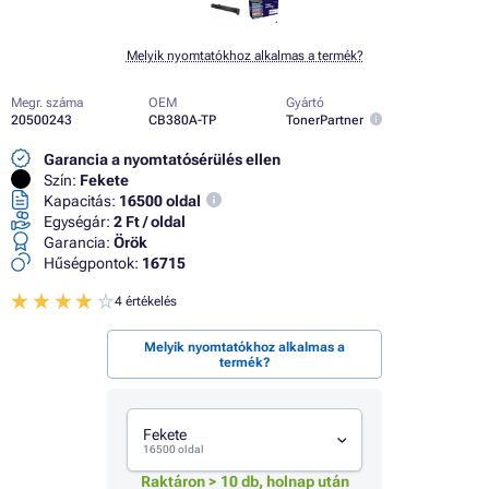
Melyik nyomtatókhoz alkalmas a termék?
Megr. száma
OEM
Gyártó
20500243
CB380A-TP
TonerPartner
Garancia a nyomtatósérülés ellen
Szín:
Fekete
Kapacitás:
16500 oldal
Egységár:
2 Ft / oldal
Garancia:
Örök
Hűségpontok:
16715
4 értékelés
Melyik nyomtatókhoz alkalmas a
termék?
Fekete
16500 oldal
Raktáron > 10 db, holnap után