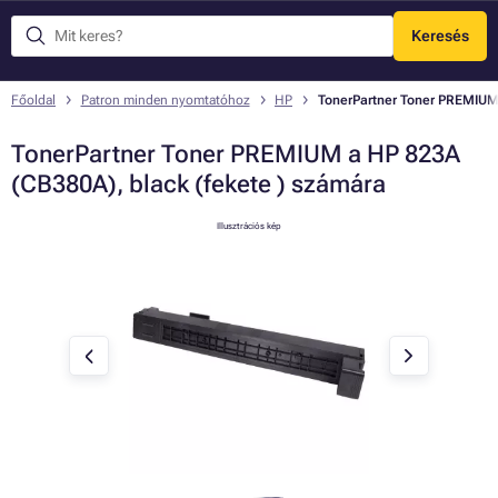
Keresés
Menü
Főoldal
Patron minden nyomtatóhoz
HP
TonerPartner Toner PREMIUM 
TonerPartner Toner PREMIUM a HP 823A
(CB380A), black (fekete ) számára
Illusztrációs kép