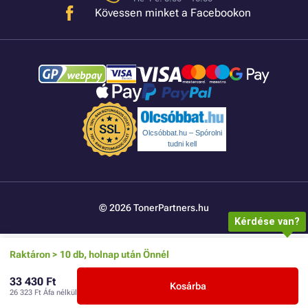
Kövessen minket a Facebookon
Olcsóbbat.hu – Spórolni
tudni kell
© 2026 TonerPartners.hu
Kérdése van?
Raktáron > 10 db, holnap után Önnél
33 430 Ft
Kosárba
26 323 Ft
Áfa nélkül