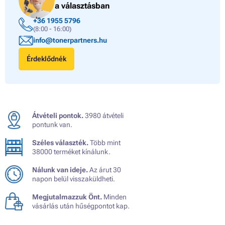
a választásban
+36 1955 5796
(8:00 - 16:00)
info@tonerpartners.hu
Érdeklődnék
Átvételi pontok.
3980 átvételi
pontunk van.
Széles választék.
Több mint
38000 terméket kínálunk.
Nálunk van ideje.
Az árut 30
napon belül visszaküldheti.
Megjutalmazzuk Önt.
Minden
vásárlás után hűségpontot kap.