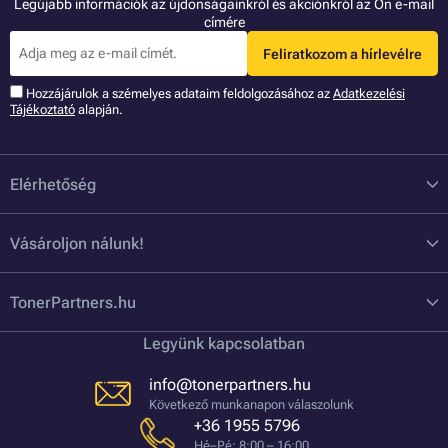
Legújabb információk az újdonságainkról és akciónkról az Ön e-mail
címére
Feliratkozom a hírlevélre
Hozzájárulok a szémelyes adataim feldolgozásához az
Adatkezelési
Tájékoztató
alapján.
Elérhetőség
Vásároljon nálunk!
TonerPartners.hu
Legyünk kapcsolatban
info@tonerpartners.hu
Következő munkanapon válaszolunk
+36 1955 5796
Hé–Pé: 8:00 – 16:00