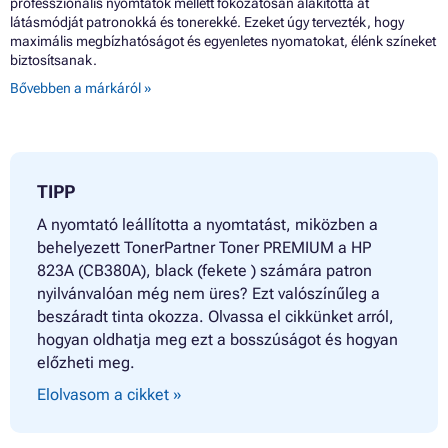
professzionális nyomtatók mellett fokozatosan alakította át
látásmódját patronokká és tonerekké. Ezeket úgy tervezték, hogy
maximális megbízhatóságot és egyenletes nyomatokat, élénk színeket
biztosítsanak.
Bővebben a márkáról »
TIPP
A nyomtató leállította a nyomtatást, miközben a
behelyezett TonerPartner Toner PREMIUM a HP
823A (CB380A), black (fekete ) számára patron
nyilvánvalóan még nem üres? Ezt valószínűleg a
beszáradt tinta okozza. Olvassa el cikkünket arról,
hogyan oldhatja meg ezt a bosszúságot és hogyan
előzheti meg.
Elolvasom a cikket »