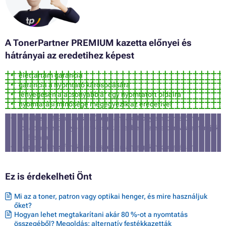
A TonerPartner PREMIUM kazetta előnyei és
hátrányai az eredetihez képest
élettartam garancia
garancia a nyomtató károsodására
lényegesen alacsonyabb ár egy nyomtatott oldalra
nyomtatási minősége megegyezik az eredetivel
körülbelül 3% a valószínűsége annak, hogy a nyomtató nem
fogadja el ezt a nyomtatófestéket (ebben az esetben visszatérítjük
a vételárat)
nem alkalmas fényképek és reklámanyagok nyomtatására
Ez is érdekelheti Önt
Mi az a toner, patron vagy optikai henger, és mire használjuk
őket?
Hogyan lehet megtakarítani akár 80 %-ot a nyomtatás
összegéből? Megoldás: alternatív festékkazetták