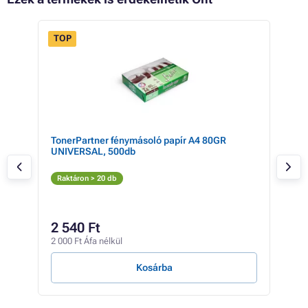
TOP
 16%
TonerPartner fénymásoló papír A4 80GR
Opt
UNIVERSAL, 500db
126
Fe
Raktáron > 20 db
Rak
6 
2 540 Ft
5 26
2 000 Ft Áfa nélkül
0 Ft /
Kosárba