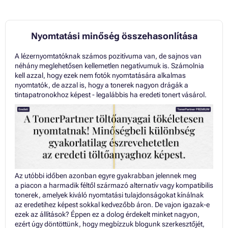
Nyomtatási minőség összehasonlítása
A lézernyomtatóknak számos pozitívuma van, de sajnos van
néhány meglehetősen kellemetlen negatívumuk is. Számolnia
kell azzal, hogy ezek nem fotók nyomtatására alkalmas
nyomtatók, de azzal is, hogy a tonerek nagyon drágák a
tintapatronokhoz képest - legalábbis ha eredeti tonert vásárol.
Az utóbbi időben azonban egyre gyakrabban jelennek meg
a piacon a harmadik féltől származó alternatív vagy kompatibilis
tonerek, amelyek kiváló nyomtatási tulajdonságokat kínálnak
az eredetihez képest sokkal kedvezőbb áron. De vajon igazak-e
ezek az állítások? Éppen ez a dolog érdekelt minket nagyon,
ezért úgy döntöttünk, hogy megbízzuk blogunk szerkesztőjét,