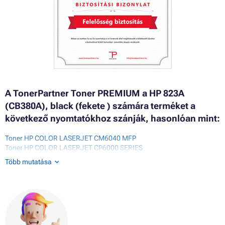
A TonerPartner Toner PREMIUM a HP 823A
(CB380A), black (fekete ) számára terméket a
következő nyomtatókhoz szánják, hasonlóan mint:
Toner HP COLOR LASERJET CM6040 MFP
Toner HP COLOR LASERJET CP6000 SERIES
Toner HP COLOR LASERJET CP6015
Több mutatása
Toner HP COLOR LASERJET CP6015 SERIES
Toner HP COLOR LASERJET CP6015DE
Toner HP COLOR LASERJET CP6015DN
Toner HP COLOR LASERJET CP6015DNE
Toner HP COLOR LASERJET CP6015N
Toner HP COLOR LASERJET CP6015X
Toner HP COLOR LASERJET CP6015XH