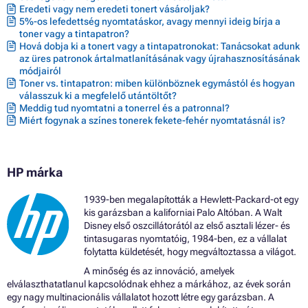
Eredeti vagy nem eredeti tonert vásároljak?
5%-os lefedettség nyomtatáskor, avagy mennyi ideig bírja a
toner vagy a tintapatron?
Hová dobja ki a tonert vagy a tintapatronokat: Tanácsokat adunk
az üres patronok ártalmatlanításának vagy újrahasznosításának
módjairól
Toner vs. tintapatron: miben különböznek egymástól és hogyan
válasszuk ki a megfelelő utántöltőt?
Meddig tud nyomtatni a tonerrel és a patronnal?
Miért fogynak a színes tonerek fekete-fehér nyomtatásnál is?
HP márka
1939-ben megalapították a Hewlett-Packard-ot egy
kis garázsban a kaliforniai Palo Altóban. A Walt
Disney első oszcillátorától az első asztali lézer- és
tintasugaras nyomtatóig, 1984-ben, ez a vállalat
folytatta küldetését, hogy megváltoztassa a világot.
A minőség és az innováció, amelyek
elválaszthatatlanul kapcsolódnak ehhez a márkához, az évek során
egy nagy multinacionális vállalatot hozott létre egy garázsban. A