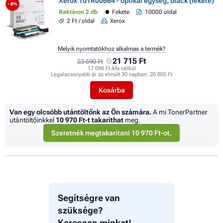
Xerox 101R00664 - optikai egység, black (fekete)
- 8%
Raktáron 2 db
Fekete
10000 oldal
2 Ft / oldal
Xerox
Melyik nyomtatókhoz alkalmas a termék?
21 715 Ft
23 690 Ft
17 098 Ft Áfa nélkül
Legalacsonyabb ár az elmúlt 30 napban:
20 805 Ft
Kosárba
Van egy olcsóbb utántöltőnk az Ön számára.
A mi TonerPartner
utántöltőinkkel
10 970 Ft
-t takaríthat
meg.
Szeretnék megtakarítani 10 970 Ft-ot.
Segítségre van
szüksége?
Keressen minket!