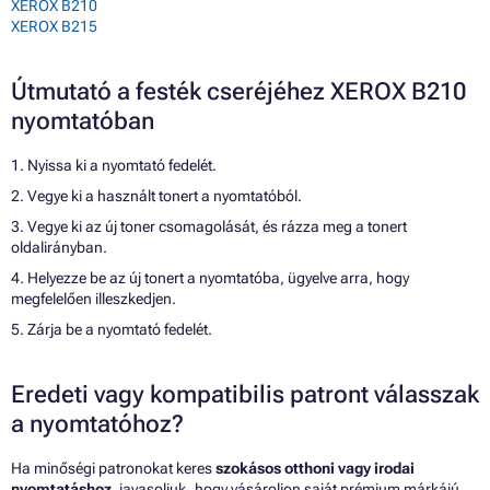
XEROX B210
XEROX B215
Útmutató a festék cseréjéhez XEROX B210
nyomtatóban
1. Nyissa ki a nyomtató fedelét.
2. Vegye ki a használt tonert a nyomtatóból.
3. Vegye ki az új toner csomagolását, és rázza meg a tonert
oldalirányban.
4. Helyezze be az új tonert a nyomtatóba, ügyelve arra, hogy
megfelelően illeszkedjen.
5. Zárja be a nyomtató fedelét.
Eredeti vagy kompatibilis patront válasszak
a nyomtatóhoz?
Ha minőségi patronokat keres
szokásos otthoni vagy irodai
nyomtatáshoz
, javasoljuk, hogy vásároljon saját prémium márkájú