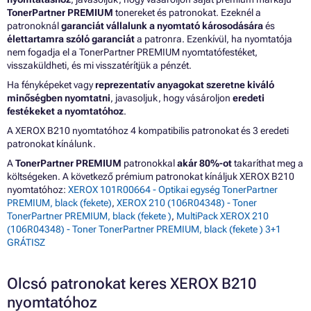
TonerPartner PREMIUM
tonereket és patronokat. Ezeknél a
patronoknál
garanciát vállalunk a nyomtató károsodására
és
élettartamra szóló garanciát
a patronra. Ezenkívül, ha nyomtatója
nem fogadja el a TonerPartner PREMIUM nyomtatófestéket,
visszaküldheti, és mi visszatérítjük a pénzét.
Ha fényképeket vagy
reprezentatív anyagokat szeretne kiváló
minőségben nyomtatni
, javasoljuk, hogy vásároljon
eredeti
festékeket a nyomtatóhoz
.
A XEROX B210 nyomtatóhoz 4 kompatibilis patronokat és 3 eredeti
patronokat kínálunk.
A
TonerPartner PREMIUM
patronokkal
akár 80%-ot
takaríthat meg a
költségeken. A következő prémium patronokat kínáljuk XEROX B210
nyomtatóhoz:
XEROX 101R00664 - Optikai egység TonerPartner
PREMIUM, black (fekete)
,
XEROX 210 (106R04348) - Toner
TonerPartner PREMIUM, black (fekete )
,
MultiPack XEROX 210
(106R04348) - Toner TonerPartner PREMIUM, black (fekete ) 3+1
GRÁTISZ
Olcsó patronokat keres XEROX B210
nyomtatóhoz