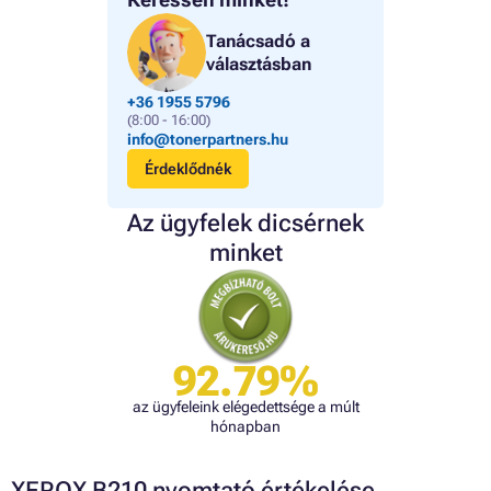
Tanácsadó a
választásban
+36 1955 5796
(8:00 - 16:00)
info@tonerpartners.hu
Érdeklődnék
Az ügyfelek dicsérnek
minket
92.79%
az ügyfeleink elégedettsége a múlt
hónapban
XEROX B210 nyomtató értékelése