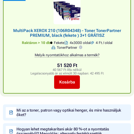
MultiPack XEROX 210 (106R04348) - Toner TonerPartner
PREMIUM, black (fekete ) 3+1 GRÁTISZ
Raktáron > 10 db
Fekete
4x3000 oldal
4 Ft / oldal
TonerPartner
Melyik nyomtatókhoz alkalmas a termék?
51 520 Ft
40 567 Ft Áfa nélkül
Legalacsonyabb ár az elmúlt 30 napban:
42 495 Ft
Kosárba
Mi az a toner, patron vagy optikai henger, és mire használjuk
őket?
Hogyan lehet megtakarítani akár 80 %-ot a nyomtatás
összegéből? Megoldás: alternatív festékkazetták