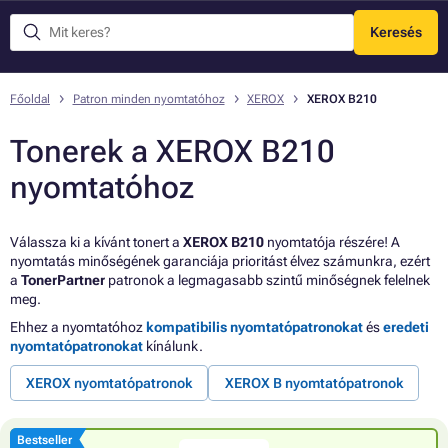
Keresés
Menü
Főoldal
Patron minden nyomtatóhoz
XEROX
XEROX B210
Tonerek a XEROX B210
nyomtatóhoz
Válassza ki a kívánt tonert a
XEROX B210
nyomtatója részére! A
nyomtatás minőségének garanciája prioritást élvez számunkra, ezért
a
TonerPartner
patronok a legmagasabb szintű minőségnek felelnek
meg.
Ehhez a nyomtatóhoz
kompatibilis nyomtatópatronokat
és
eredeti
nyomtatópatronokat
kínálunk.
XEROX nyomtatópatronok
XEROX B nyomtatópatronok
Bestseller