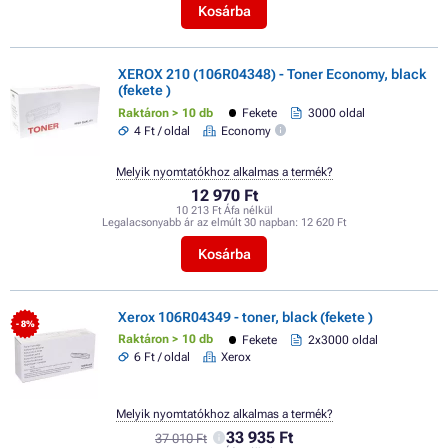
Kosárba
XEROX 210 (106R04348) - Toner Economy, black
(fekete )
Raktáron > 10 db
Fekete
3000 oldal
4 Ft / oldal
Economy
Melyik nyomtatókhoz alkalmas a termék?
12 970 Ft
10 213 Ft Áfa nélkül
Legalacsonyabb ár az elmúlt 30 napban:
12 620 Ft
Kosárba
Xerox 106R04349 - toner, black (fekete )
- 8%
Raktáron > 10 db
Fekete
2x3000 oldal
6 Ft / oldal
Xerox
Melyik nyomtatókhoz alkalmas a termék?
33 935 Ft
37 010 Ft