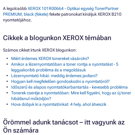
A legolcsóbb
XEROX 101R00664 - Optikai egység TonerPartner
PREMIUM, black (fekete)
fekete patronokat kínáljuk XEROX B210
nyomtatójához.
Cikkek a blogunkon XEROX témában
Számos cikket írtunk XEROX blogunkon:
Miért érdemes XEROX tonereket vásárolni?
Amikor a lézernyomtatóban a toner rontja a nyomtatást - 5
leggyakoribb probléma és a megoldásuk
Lézernyomtató hibái: meddig érdemes javítani?
Hogyan kell megfelelően gondoskodni a nyomtatóról?
Időszerű és alapos nyomtatókarbantartás - kevesebb probléma
Tonerek cseréje a nyomtatóban: Mire kell figyelni, hogy az új toner
hibátlanul működjön?
Hova dobjuk ki a nyomtatónkat: 4 hely, ahol átveszik
Örömmel adunk tanácsot – itt vagyunk az
Ön számára