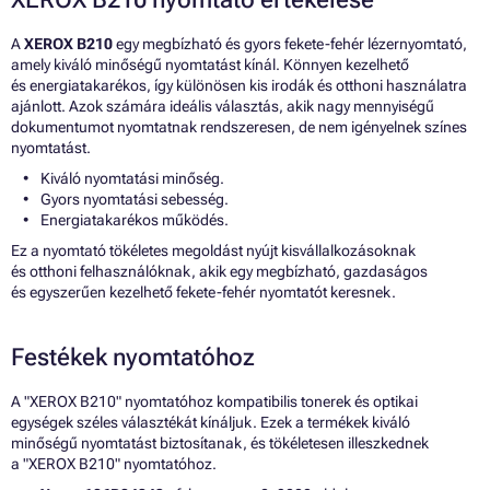
A
XEROX B210
egy megbízható és gyors fekete-fehér lézernyomtató,
amely kiváló minőségű nyomtatást kínál. Könnyen kezelhető
és energiatakarékos, így különösen kis irodák és otthoni használatra
ajánlott. Azok számára ideális választás, akik nagy mennyiségű
dokumentumot nyomtatnak rendszeresen, de nem igényelnek színes
nyomtatást.
Kiváló nyomtatási minőség.
Gyors nyomtatási sebesség.
Energiatakarékos működés.
Ez a nyomtató tökéletes megoldást nyújt kisvállalkozásoknak
és otthoni felhasználóknak, akik egy megbízható, gazdaságos
és egyszerűen kezelhető fekete-fehér nyomtatót keresnek.
Festékek nyomtatóhoz
A "XEROX B210" nyomtatóhoz kompatibilis tonerek és optikai
egységek széles választékát kínáljuk. Ezek a termékek kiváló
minőségű nyomtatást biztosítanak, és tökéletesen illeszkednek
a "XEROX B210" nyomtatóhoz.