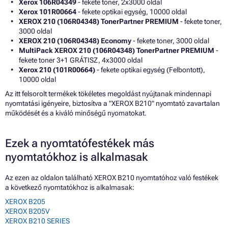
Xerox 106R04349
- fekete toner, 2x3000 oldal
Xerox 101R00664
- fekete optikai egység, 10000 oldal
XEROX 210 (106R04348) TonerPartner PREMIUM
- fekete toner,
3000 oldal
XEROX 210 (106R04348) Economy
- fekete toner, 3000 oldal
MultiPack XEROX 210 (106R04348) TonerPartner PREMIUM
-
fekete toner 3+1 GRÁTISZ, 4x3000 oldal
Xerox 210 (101R00664)
- fekete optikai egység (Felbontott),
10000 oldal
Az itt felsorolt termékek tökéletes megoldást nyújtanak mindennapi
nyomtatási igényeire, biztosítva a "XEROX B210" nyomtató zavartalan
működését és a kiváló minőségű nyomatokat.
Ezek a nyomtatófestékek más
nyomtatókhoz is alkalmasak
Az ezen az oldalon található XEROX B210 nyomtatóhoz való festékek
a következő nyomtatókhoz is alkalmasak:
XEROX B205
XEROX B205V
XEROX B210 SERIES