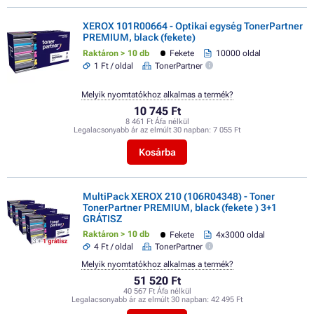
XEROX 101R00664 - Optikai egység TonerPartner
PREMIUM, black (fekete)
Raktáron > 10 db
Fekete
10000 oldal
1 Ft / oldal
TonerPartner
Melyik nyomtatókhoz alkalmas a termék?
10 745 Ft
8 461 Ft Áfa nélkül
Legalacsonyabb ár az elmúlt 30 napban:
7 055 Ft
Kosárba
MultiPack XEROX 210 (106R04348) - Toner
TonerPartner PREMIUM, black (fekete ) 3+1
GRÁTISZ
Raktáron > 10 db
Fekete
4x3000 oldal
4 Ft / oldal
TonerPartner
Melyik nyomtatókhoz alkalmas a termék?
51 520 Ft
40 567 Ft Áfa nélkül
Legalacsonyabb ár az elmúlt 30 napban:
42 495 Ft