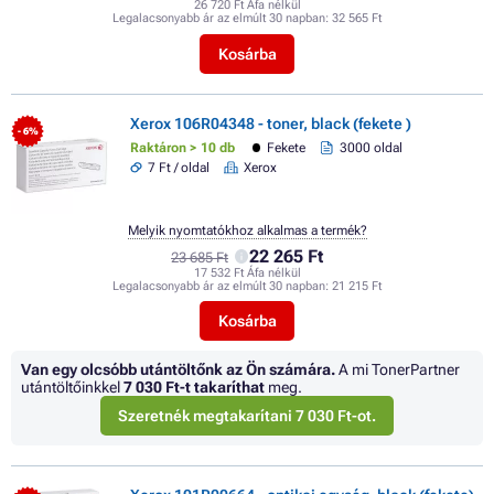
26 720 Ft Áfa nélkül
Legalacsonyabb ár az elmúlt 30 napban:
32 565 Ft
Kosárba
Xerox 106R04348 - toner, black (fekete )
- 6%
Raktáron > 10 db
Fekete
3000 oldal
7 Ft / oldal
Xerox
Melyik nyomtatókhoz alkalmas a termék?
22 265 Ft
23 685 Ft
17 532 Ft Áfa nélkül
Legalacsonyabb ár az elmúlt 30 napban:
21 215 Ft
Kosárba
Van egy olcsóbb utántöltőnk az Ön számára.
A mi TonerPartner
utántöltőinkkel
7 030 Ft
-t takaríthat
meg.
Szeretnék megtakarítani 7 030 Ft-ot.