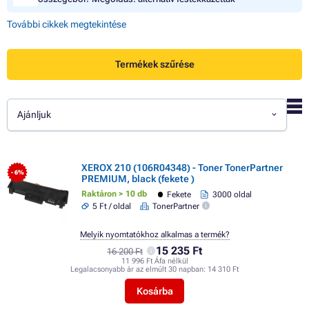
További cikkek megtekintése
Termékek szűrése
Ajánljuk
XEROX 210 (106R04348) - Toner TonerPartner
- 6%
PREMIUM, black (fekete )
Raktáron > 10 db
Fekete
3000 oldal
5 Ft / oldal
TonerPartner
Melyik nyomtatókhoz alkalmas a termék?
15 235 Ft
16 200 Ft
11 996 Ft Áfa nélkül
Legalacsonyabb ár az elmúlt 30 napban:
14 310 Ft
Kosárba