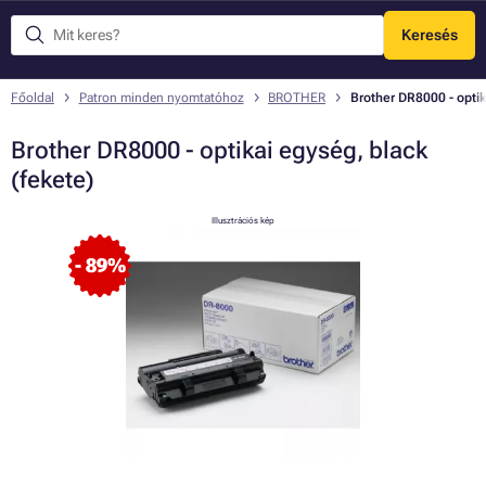
Keresés
Menü
Főoldal
Patron minden nyomtatóhoz
BROTHER
Brother DR8000 - optik
Brother DR8000 - optikai egység, black
(fekete)
Illusztrációs kép
- 89%