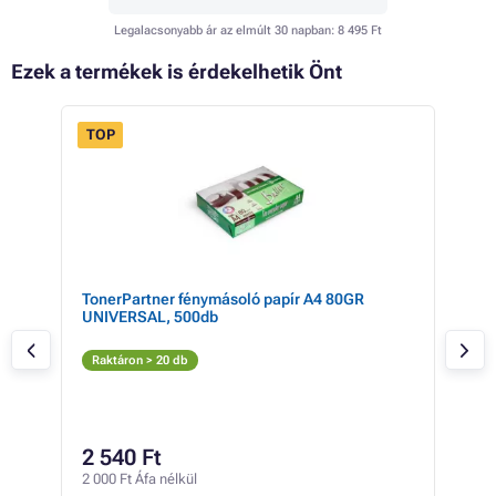
Legalacsonyabb ár az elmúlt 30 napban:
8 495 Ft
Ezek a termékek is érdekelhetik Önt
TOP
ség
TonerPartner fénymásoló papír A4 80GR
Bro
UNIVERSAL, 500db
(fek
Fe
Raktáron > 20 db
Rak
17 2
16
2 540 Ft
12 7
2 000 Ft Áfa nélkül
1 Ft /