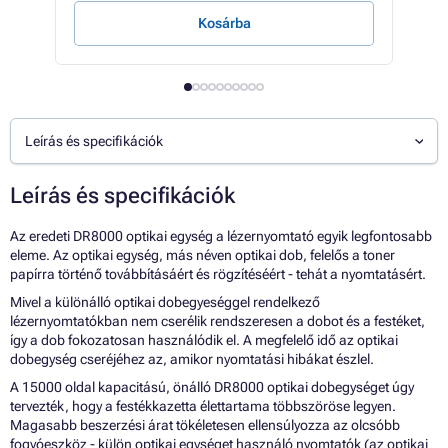
Kosárba
Leírás és specifikációk
Leírás és specifikációk
Az eredeti DR8000 optikai egység a lézernyomtató egyik legfontosabb
eleme. Az optikai egység, más néven optikai dob, felelős a toner
papírra történő továbbításáért és rögzítéséért - tehát a nyomtatásért.
Mivel a különálló optikai dobegyeséggel rendelkező
lézernyomtatókban nem cserélik rendszeresen a dobot és a festéket,
így a dob fokozatosan használódik el. A megfelelő idő az optikai
dobegység cseréjéhez az, amikor nyomtatási hibákat észlel.
A 15000 oldal kapacitású, önálló DR8000 optikai dobegységet úgy
tervezték, hogy a festékkazetta élettartama többszöröse legyen.
Magasabb beszerzési árat tökéletesen ellensúlyozza az olcsóbb
fogyóeszköz - külön optikai egységet használó nyomtatók (az optikai