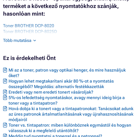
terméket a következő nyomtatókhoz szánják,
hasonlóan mint:
Toner BROTHER DCP-8020
Toner BROTHER DCP-8025D
Toner BROTHER HL-1650
Több mutatása
Toner BROTHER HL-1850
Toner BROTHER HL-5030
Toner BROTHER HL-5040
Ez is érdekelheti Önt
Toner BROTHER HL-5050
Toner BROTHER HL-5070N
Mi az a toner, patron vagy optikai henger, és mire használjuk
Toner BROTHER MFC-8420
őket?
Toner BROTHER MFC-8820D
Hogyan lehet megtakarítani akár 80 %-ot a nyomtatás
Toner BROTHER MFC-9070
összegéből? Megoldás: alternatív festékkazetták
Toner BROTHER MFC-9160
Eredeti vagy nem eredeti tonert vásároljak?
Toner BROTHER MFC-9180
5%-os lefedettség nyomtatáskor, avagy mennyi ideig bírja a
toner vagy a tintapatron?
Hová dobja ki a tonert vagy a tintapatronokat: Tanácsokat adunk
az üres patronok ártalmatlanításának vagy újrahasznosításának
módjairól
Toner vs. tintapatron: miben különböznek egymástól és hogyan
válasszuk ki a megfelelő utántöltőt?
Meddig tud nyomtatni a tonerrel és a patronnal?