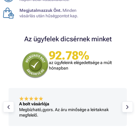
Megjutalmazzuk Önt.
Minden
vásárlás után hűségpontot kap.
Az ügyfelek dicsérnek minket
92.78%
az ügyfeleink elégedettsége a múlt
hónapban
A bolt vásárlója
Megbízható,gyors. Az áru minősége a leírtaknak
megfelelő.