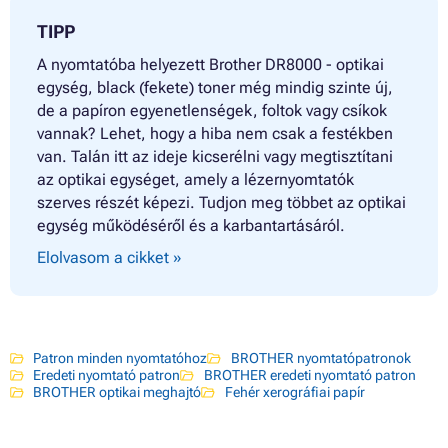
TIPP
A nyomtatóba helyezett Brother DR8000 - optikai
egység, black (fekete) toner még mindig szinte új,
de a papíron egyenetlenségek, foltok vagy csíkok
vannak? Lehet, hogy a hiba nem csak a festékben
van. Talán itt az ideje kicserélni vagy megtisztítani
az optikai egységet, amely a lézernyomtatók
szerves részét képezi. Tudjon meg többet az optikai
egység működéséről és a karbantartásáról.
Elolvasom a cikket »
Patron minden nyomtatóhoz
BROTHER nyomtatópatronok
Eredeti nyomtató patron
BROTHER eredeti nyomtató patron
BROTHER optikai meghajtó
Fehér xerográfiai papír