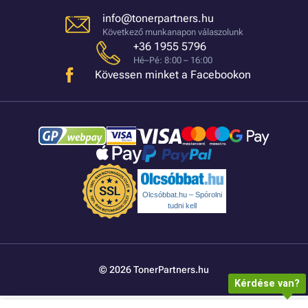
info@tonerpartners.hu
Következő munkanapon válaszolunk
+36 1955 5796
Hé–Pé: 8:00 – 16:00
Kövessen minket a Facebookon
Olcsóbbat.hu – Spórolni
tudni kell
© 2026 TonerPartners.hu
Kérdése van?