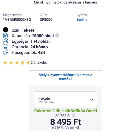
Melyik nyomtatókhoz alkalmas a termék?
Megr. száma
OEM
Gyártó
1VBRDR8000XBG
DR8000
Brother
Szín:
Fekete
Kapacitás:
15000 oldal
Egységár:
1 Ft / oldal
Garancia:
24 hónap
Hűségpontok:
424
2 értékelés
Melyik nyomtatókhoz alkalmas a
termék?
Fekete
15000 oldal
Raktáron 2 db, csütörtökön Önnél
80 735 Ft
8 495 Ft
6 689 Ft
Áfa nélkül