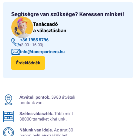
Segítségre van szüksége?
Keressen minket!
Tanácsadó
a választásban
+36 1955 5796
(8:00 - 16:00)
info@tonerpartners.hu
Érdeklődnék
Átvételi pontok.
3980 átvételi
pontunk van.
Széles választék.
Több mint
38000 terméket kínálunk.
Nálunk van ideje.
Az árut 30
napon belül visszaküldheti.