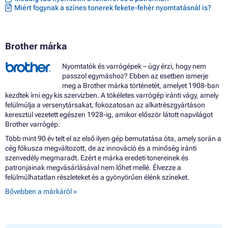
Miért fogynak a színes tonerek fekete-fehér nyomtatásnál is?
Brother márka
Nyomtatók és varrógépek – úgy érzi, hogy nem
passzol egymáshoz? Ebben az esetben ismerje
meg a Brother márka történetét, amelyet 1908-ban
kezdtek írni egy kis szervizben. A tökéletes varrógép iránti vágy, amely
felülmúlja a versenytársakat, fokozatosan az alkatrészgyártáson
keresztül vezetett egészen 1928-ig, amikor először látott napvilágot
Brother varrógép.
Több mint 90 év telt el az első ilyen gép bemutatása óta, amely során a
cég fókusza megváltozott, de az innováció és a minőség iránti
szenvedély megmaradt. Ezért e márka eredeti tonereinek és
patronjainak megvásárlásával nem lőhet mellé. Élvezze a
felülmúlhatatlan részleteket és a gyönyörűen élénk színeket.
Bővebben a márkáról »