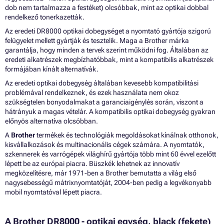
dob nem tartalmazza a festéket) olcsóbbak, mint az optikai dobbal
rendelkező tonerkazetták.
Az eredeti DR8000 optikai dobegységet a nyomtató gyártója szigorú
felügyelet mellett gyártják és tesztelik. Maga a Brother márka
garantálja, hogy minden a tervek szerint működni fog. Általában az
eredeti alkatrészek megbízhatóbbak, mint a kompatibilis alkatrészek
formájában kínált alternatívák.
Az eredeti optikai dobegység általában kevesebb kompatibilitási
problémával rendelkeznek, és ezek használata nem okoz
szükségtelen bonyodalmakat a garanciaigénylés során, viszont a
hátrányuk a magas vételár. A kompatibilis optikai dobegység gyakran
előnyös alternatíva olcsóbban.
A
Brother
termékek és technológiák megoldásokat kínálnak otthonok,
kisvállalkozások és multinacionális cégek számára. A nyomtatók,
szkennerek és varrógépek világhírű gyártója több mint 60 évvel ezelőtt
lépett be az európai piacra. Büszkék lehetnek az innovatív
megközelítésre, már 1971-ben a Brother bemutatta a világ első
nagysebességű mátrixnyomtatóját, 2004-ben pedig a legvékonyabb
mobil nyomtatóval lépett piacra.
A Brother DR8000 - optikai egység, black (fekete)