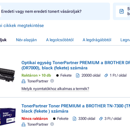
5
Eredeti vagy nem eredeti tonert vásároljak?
b
i cikkek megtekintése
ljuk
Név alapján
A legolcsóbbtól
A legdrágábbtól
Legn
Optikai egység TonerPartner PREMIUM a BROTHER D
(DR7000), black (fekete) számára
Raktáron > 10 db
Fekete
20000 oldal
1 Ft / oldal
TonerPartner
Melyik nyomtatókhoz alkalmas a termék?
TonerPartner Toner PREMIUM a BROTHER TN-7300 (T
black (fekete ) számára
Nincs raktáron
Fekete
3300 oldal
3 Ft / oldal
TonerPartner