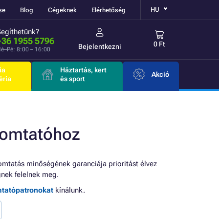
HU
se
Blog
Cégeknek
Elérhetőség
Segíthetünk?
+36 1955 5796
0 Ft
Bejelentkezni
é–Pé: 8:00 – 16:00
ia
Háztartás, kert
Akció
éria
és sport
yomtatóhoz
omtatás minőségének garanciája prioritást élvez
nek felelnek meg.
mtatópatronokat
kínálunk.