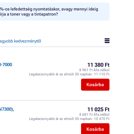
%-os lefedettség nyomtatáskor, avagy mennyi ideig
írja a toner vagy a tintapatron?
agyobb kedvezménytől
11 380 Ft
R-7000
8 961 Ft Áfa nélkül
Legalacsonyabb ár az elmúlt 30 napban:
11 110 Ft
Kosárba
11 025 Ft
N7300),
8 681 Ft Áfa nélkül
Legalacsonyabb ár az elmúlt 30 napban:
10 470 Ft
Kosárba