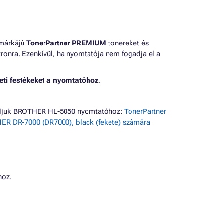
 márkájú
TonerPartner PREMIUM
tonereket és
ronra. Ezenkívül, ha nyomtatója nem fogadja el a
eti festékeket a nyomtatóhoz
.
náljuk BROTHER HL-5050 nyomtatóhoz:
TonerPartner
R DR-7000 (DR7000), black (fekete) számára
hoz.