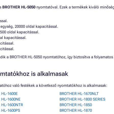
 a
BROTHER HL-5050
nyomtatóval. Ezek a termékek kiváló minőség
ssal.
 egység, 20000 oldal kapacitással.
6500 oldal kapacitással.
al kapacitással.
citással.
citással.
zkedik a BROTHER HL-5050 nyomtatóhoz, így biztosítva a folyamat
mtatókhoz is alkalmasak
tóhoz való festékek a következő nyomtatókhoz is alkalmasak:
 HL-1600E
BROTHER HL-1670NLT
 HL-1600NE
BROTHER HL-1800 SERIES
 HL-1600NTR
BROTHER HL-1850
 HL-1600PS
BROTHER HL-1870