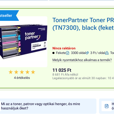
tseller
TonerPartner Toner 
(TN7300), black (feke
Nincs raktáron
Fekete
3300 oldal
3 Ft / oldal
To
Melyik nyomtatókhoz alkalmas a termék?
11 025 Ft
8 681 Ft Áfa nélkül
4 értékelés
Legalacsonyabb ár az elmúlt 30 napban:
10 4
Mi az a toner, patron vagy optikai henger, és mire
H
használjuk őket?
ö