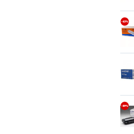
- 63%
- 89%