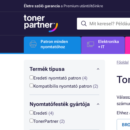
Életre szóló garancia
a Premium utántöltőinkre
Patron minden
Elektronika
nyomtatóhoz
+ IT
Főoldal
Termék típusa
To
Eredeti nyomtató patron
(4)
Kompatibilis nyomtató patron
(2)
Válassz
Nyomtatófesték gyártója
számun
Ehhez
Eredeti
(4)
TonerPartner
(2)
BRO