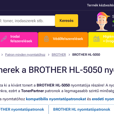
Termék kézbesíté
Keresés
H
Irodai
Higién
Védőfelszerelések
felszerelések
+ Drog
Patron minden nyomtatóhoz
BROTHER
BROTHER HL-5050
nerek a BROTHER HL-5050 n
a ki a kívánt tonert a
BROTHER HL-5050
nyomtatója részére! A ny
kra, ezért a
TonerPartner
patronok a legmagasabb szintű minőség
 a nyomtatóhoz
kompatibilis nyomtatópatronokat
és
eredeti nyo
THER nyomtatópatronok
BROTHER HL nyomtatópatronok