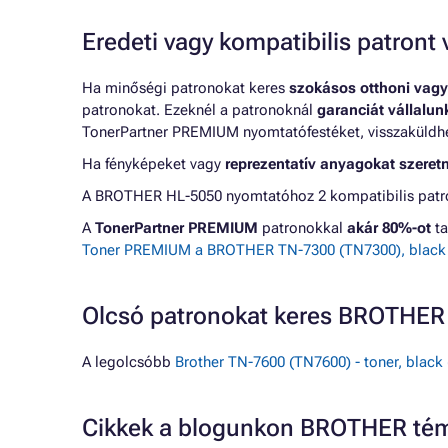
Eredeti vagy kompatibilis patron
Ha minőségi patronokat keres
szokásos otthoni vagy
patronokat. Ezeknél a patronoknál
garanciát vállalu
TonerPartner PREMIUM nyomtatófestéket, visszaküldheti
Ha fényképeket vagy
reprezentatív anyagokat szeret
A BROTHER HL-5050 nyomtatóhoz 2 kompatibilis patron
A
TonerPartner PREMIUM
patronokkal
akár 80%-ot
ta
Toner PREMIUM a BROTHER TN-7300 (TN7300), black (
Olcsó patronokat keres BROTHE
A legolcsóbb
Brother TN-7600 (TN7600) - toner, black 
Cikkek a blogunkon BROTHER té