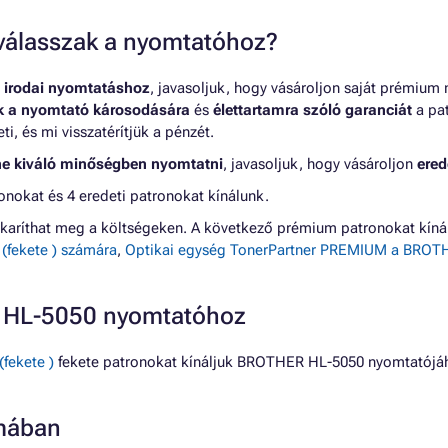
t válasszak a nyomtatóhoz?
 irodai nyomtatáshoz
, javasoljuk, hogy vásároljon saját prémium
nk a nyomtató károsodására
és
élettartamra szóló garanciát
a pat
, és mi visszatérítjük a pénzét.
ne kiváló minőségben nyomtatni
, javasoljuk, hogy vásároljon
ered
okat és 4 eredeti patronokat kínálunk.
karíthat meg a költségeken. A következő prémium patronokat kí
fekete ) számára
,
Optikai egység TonerPartner PREMIUM a BROTHE
R HL-5050 nyomtatóhoz
(fekete )
fekete patronokat kínáljuk BROTHER HL-5050 nyomtatójá
mában