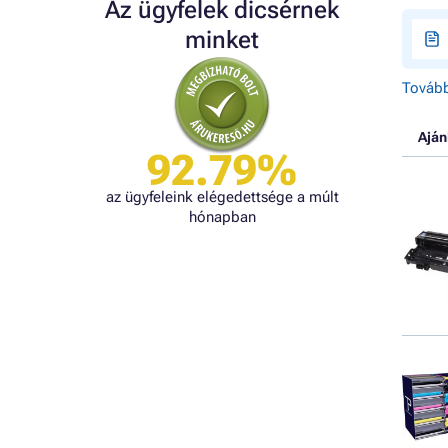
Az ügyfelek dicsérnek
minket
Tovább
Aján
92.79%
az ügyfeleink elégedettsége a múlt
hónapban