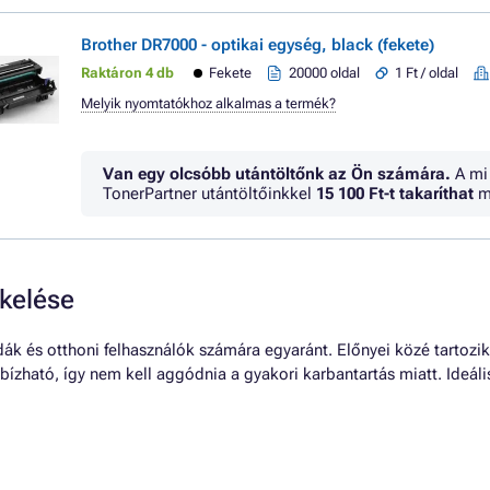
Brother DR7000 - optikai egység, black (fekete)
Raktáron 4 db
Fekete
20000 oldal
1 Ft / oldal
Melyik nyomtatókhoz alkalmas a termék?
Van egy olcsóbb utántöltőnk az Ön számára.
A mi
TonerPartner utántöltőinkkel
15 100 Ft
-t takaríthat
m
kelése
dák és otthoni felhasználók számára egyaránt. Előnyei közé tartoz
ízható, így nem kell aggódnia a gyakori karbantartás miatt. Ideá