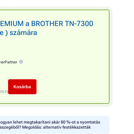
PREMIUM a BROTHER TN-7300
te ) számára
nerPartner
Kosárba
70 Ft
ogyan lehet megtakarítani akár 80 %-ot a nyomtatás
sszegéből? Megoldás: alternatív festékkazetták