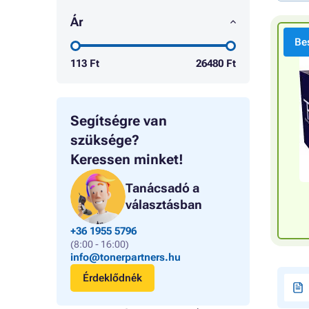
Ár
Bes
113
Ft
26480
Ft
Segítségre van
szüksége?
Keressen minket!
Tanácsadó a
választásban
+36 1955 5796
(8:00 - 16:00)
info@tonerpartners.hu
Érdeklődnék