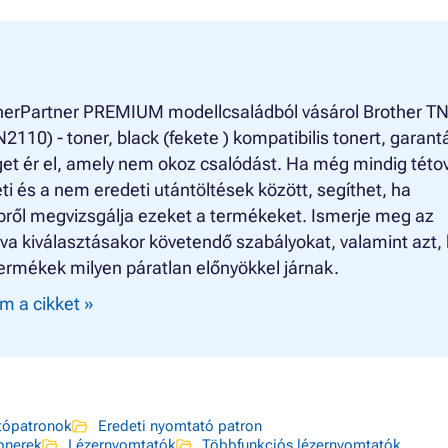
nerPartner PREMIUM modellcsaládból vásárol Brother TN
2110) - toner, black (fekete ) kompatibilis tonert, garantá
et ér el, amely nem okoz csalódást. Ha még mindig této
ti és a nem eredeti utántöltések között, segíthet, ha
bről megvizsgálja ezeket a termékeket. Ismerje meg az
íva kiválasztásakor követendő szabályokat, valamint azt,
ermékek milyen páratlan előnyökkel járnak.
m a cikket »
ópatronok
Eredeti nyomtató patron
onerek
Lézernyomtatók
Többfunkciós lézernyomtatók