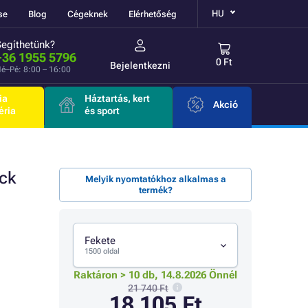
HU
se
Blog
Cégeknek
Elérhetőség
Segíthetünk?
+36 1955 5796
0 Ft
Bejelentkezni
é–Pé: 8:00 – 16:00
ia
Háztartás, kert
Akció
éria
és sport
ack
Melyik nyomtatókhoz alkalmas a
termék?
Fekete
1500 oldal
Raktáron > 10 db, 14.8.2026 Önnél
21 740 Ft
18 105 Ft