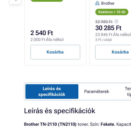
Brother
Raktáron > 10 db
32 980 Ft
30 285 Ft
2 540 Ft
23 846 Ft Áfa nélkül
2 000 Ft Áfa nélkül
3 Ft / oldal
Kosárba
Kosárba
Leírás és
Te
Paraméterek
specifikációk
t
Leírás és specifikációk
Brother TN-2110 (TN2110)
toner. Szín:
Fekete
. Kapaci