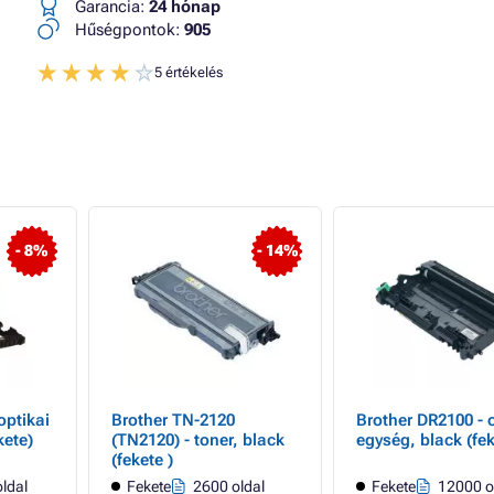
Garancia:
24 hónap
Hűségpontok:
905
5 értékelés
- 8%
- 14%
optikai
Brother TN-2120
Brother DR2100 - 
kete)
(TN2120) - toner, black
egység, black (fek
(fekete )
ldal
Fekete
2600 oldal
Fekete
12000 o