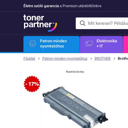
Életre szóló garancia
a Premium utántöltőinkre
Patron minden
Elektronika
nyomtatóhoz
+ IT
Főoldal
Patron minden nyomtatóhoz
BROTHER
Brothe
Illusztrációs kép
- 17%