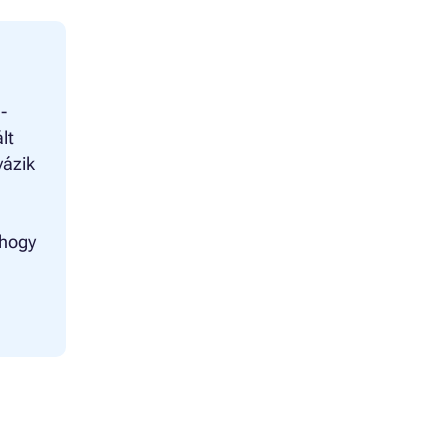
-
lt
vázik
 hogy