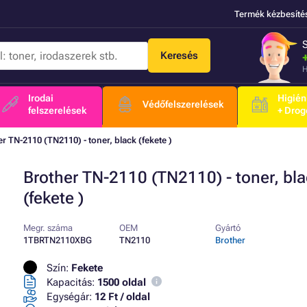
Termék kézbesíté
Keresés
H
Irodai
Higién
Védőfelszerelések
felszerelések
+ Drog
r TN-2110 (TN2110) - toner, black (fekete )
Brother TN-2110 (TN2110) - toner, bl
(fekete )
Megr. száma
OEM
Gyártó
1TBRTN2110XBG
TN2110
Brother
Szín:
Fekete
Kapacitás:
1500 oldal
Egységár:
12 Ft / oldal