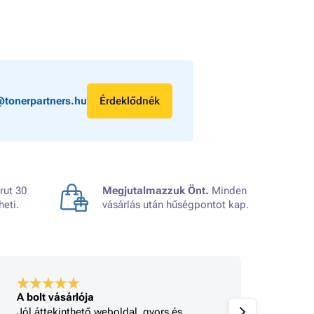
@tonerpartners.hu
Érdeklődnék
rut 30
Megjutalmazzuk Önt.
Minden
heti.
vásárlás után hűségpontot kap.
A bolt vásárlója
A bolt
Jól áttekinthető weboldal, gyors és
Minden