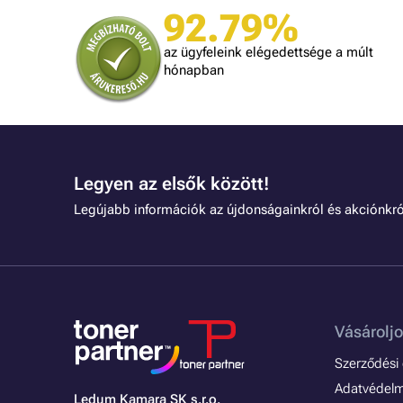
92.79%
mindennel meg vagyok elégedve!
dolgozni.
az ügyfeleink elégedettsége a múlt
hónapban
Legyen az elsők között!
Legújabb információk az újdonságainkról és akciónkró
Vásároljo
Szerződési é
Adatvédelmi
Ledum Kamara SK s.r.o.