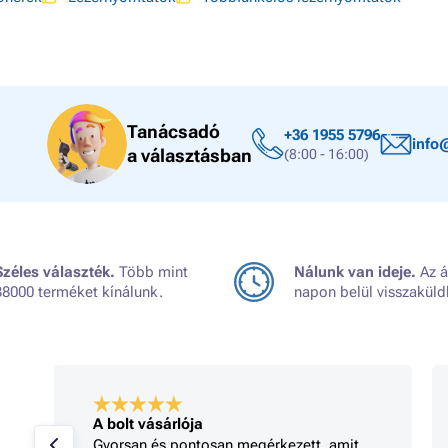
Tanácsadó
+36 1955 5796
info
a választásban
(8:00 - 16:00)
Széles választék.
Több mint
Nálunk van ideje.
Az á
38000 terméket kínálunk.
napon belül visszaküld
A bolt vásárlója
Gyorsan és pontosan megérkezett, amit