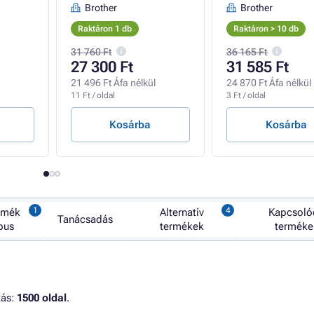
Brother
Brother
Raktáron 1 db
Raktáron > 10 db
31 760 Ft
36 165 Ft
27 300 Ft
31 585 Ft
21 496 Ft Áfa nélkül
24 870 Ft Áfa nélkül
11 Ft / oldal
3 Ft / oldal
Kosárba
Kosárba
rmék
Alternatív
Kapcsoló
Tanácsadás
ípus
termékek
terméke
tás:
1500 oldal
.