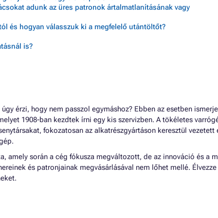
nácsokat adunk az üres patronok ártalmatlanításának vagy
ól és hogyan válasszuk ki a megfelelő utántöltőt?
tásnál is?
 úgy érzi, hogy nem passzol egymáshoz? Ebben az esetben ismerj
elyet 1908-ban kezdtek írni egy kis szervizben. A tökéletes varrógé
rsenytársakat, fokozatosan az alkatrészgyártáson keresztül vezetett
ógép.
óta, amely során a cég fókusza megváltozott, de az innováció és a 
nereinek és patronjainak megvásárlásával nem lőhet mellé. Élvezze
neket.