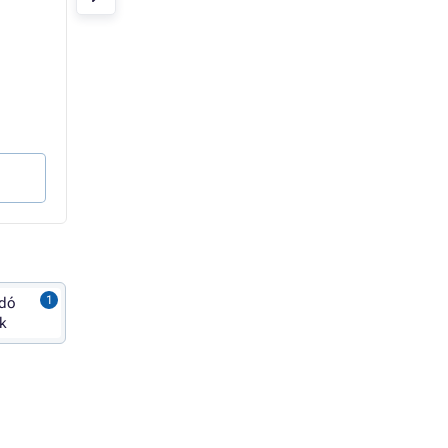
számára
TonerPartner
TonerPartner
Raktáron > 10 db
Raktáron > 10 db
9 155 Ft
6 240 Ft
4 280 Ft
4 270 Ft
3 370 Ft Áfa nélkül
3 362 Ft Áfa nélkül
0 Ft / oldal
2 Ft / oldal
Kosárba
Kosárba
dó
k