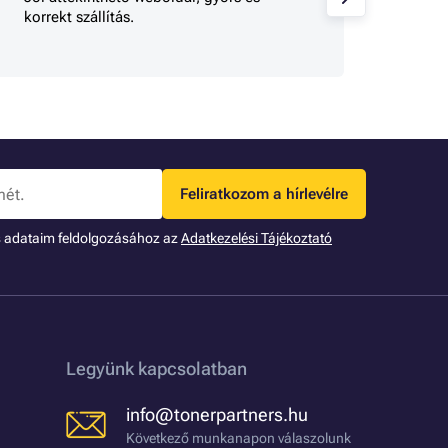
korrekt szállítás.
gy 
Feliratkozom a hírlevélre
s adataim feldolgozásához az
Adatkezelési Tájékoztató
Legyünk kapcsolatban
info@tonerpartners.hu
Következő munkanapon válaszolunk