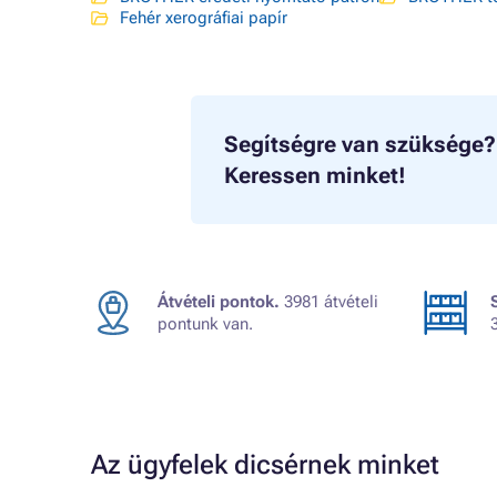
Fehér xerográfiai papír
Segítségre van szüksége?
Keressen minket!
Átvételi pontok.
3981 átvételi
pontunk van.
Az ügyfelek dicsérnek minket
Judit
ték.
A kiszállítás kicsit lassú volt, egyébként