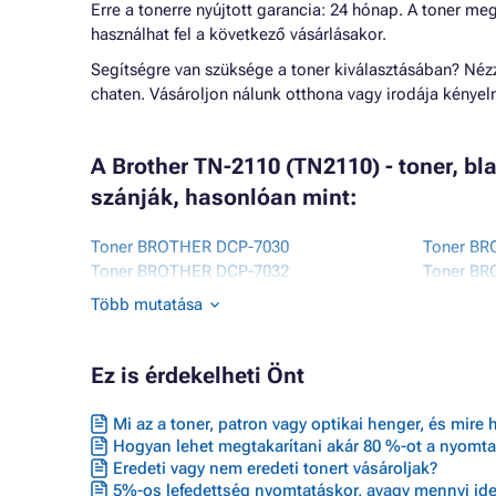
Erre a tonerre nyújtott garancia: 24 hónap. A toner me
használhat fel a következő vásárlásakor.
Segítségre van szüksége a toner kiválasztásában? Né
chaten. Vásároljon nálunk otthona vagy irodája kénye
A Brother TN-2110 (TN2110) - toner, bl
szánják, hasonlóan mint:
Toner BROTHER DCP-7030
Toner BR
Toner BROTHER DCP-7032
Toner BR
Toner BROTHER DCP-7040
Toner BR
Több mutatása
Toner BROTHER DCP-7045N
Toner B
Toner BROTHER HL-2140
Toner B
Toner BROTHER HL-2150N
Toner BR
Ez is érdekelheti Önt
Mi az a toner, patron vagy optikai henger, és mire 
Hogyan lehet megtakarítani akár 80 %-ot a nyomta
Eredeti vagy nem eredeti tonert vásároljak?
5%-os lefedettség nyomtatáskor, avagy mennyi ideig