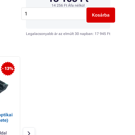
14 256 Ft
Áfa nélkül
Kosárba
Legalacsonyabb ár az elmúlt 30 napban:
17 945 Ft
- 13%
- 53%
optikai
Optikai egység
TonerPartner Tone
ete)
TonerPartner PREMIUM
PREMIUM a BROT
a BROTHER DR-2300
TN-2120 (TN2120),
(DR2300), black (fekete)
(fekete ) számára
ldal
Fekete
12000 oldal
Fekete
2600 old