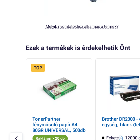
Melyik nyomtatókhoz alkalmas a termék?
Ezek a termékek is érdekelhetik Önt
TOP
 a
TonerPartner
Brother DR2300 - 
20
fénymásoló papír A4
egység, black (fe
fekete )
80GR UNIVERSAL, 500db
ldal
Fekete
12000 o
Raktáron > 20 db