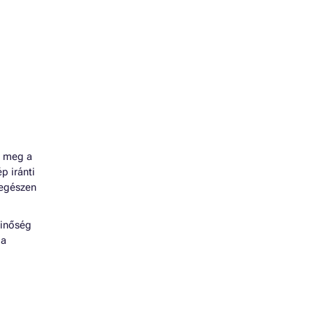
e meg a
p iránti
 egészen
minőség
 a