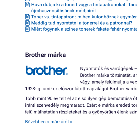
Hová dobja ki a tonert vagy a tintapatronokat: Ta
újrahasznosításának módjairól
Toner vs. tintapatron: miben különböznek egymást
Meddig tud nyomtatni a tonerrel és a patronnal?
Miért fogynak a színes tonerek fekete-fehér nyomta
Brother márka
Nyomtatók és varrógépek –
Brother márka történetét, am
vágy, amely felülmúlja a ve
1928-ig, amikor először látott napvilágot Brother varr
Több mint 90 év telt el az első ilyen gép bemutatása 
iránti szenvedély megmaradt. Ezért e márka eredeti to
felülmúlhatatlan részleteket és a gyönyörűen élénk szí
Bővebben a márkáról »