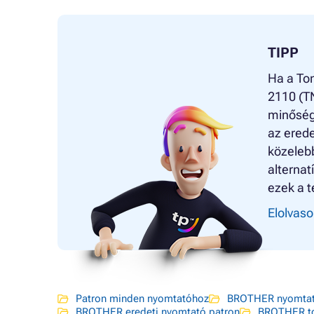
TIPP
Ha a To
2110 (TN
minőség
az erede
közeleb
alternat
ezek a t
Elolvaso
Patron minden nyomtatóhoz
BROTHER nyomtat
BROTHER eredeti nyomtató patron
BROTHER t