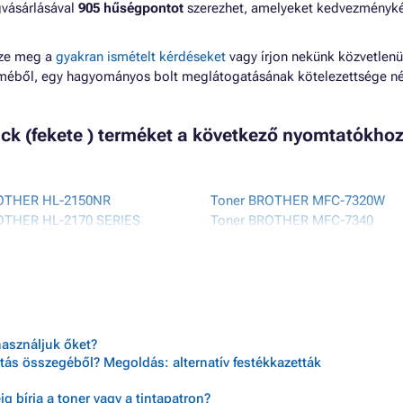
gvásárlásával
905 hűségpontot
szerezhet, amelyeket kedvezményk
zze meg a
gyakran ismételt kérdéseket
vagy írjon nekünk közvetlenü
lméből, egy hagyományos bolt meglátogatásának kötelezettsége né
ack (fekete ) terméket a következő nyomtatókho
OTHER HL-2150NR
Toner BROTHER MFC-7320W
OTHER HL-2170 SERIES
Toner BROTHER MFC-7340
OTHER HL-2170N
Toner BROTHER MFC-7440N
ROTHER HL-2170W
Toner BROTHER MFC-7440W
ROTHER HL-2170WR
Toner BROTHER MFC-7840W
OTHER MFC-7320
használjuk őket?
tás összegéből? Megoldás: alternatív festékkazetták
 bírja a toner vagy a tintapatron?