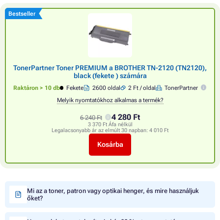
Bestseller
TonerPartner Toner PREMIUM a BROTHER TN-2120 (TN2120),
black (fekete ) számára
Raktáron > 10 db
Fekete
2600 oldal
2 Ft / oldal
TonerPartner
Melyik nyomtatókhoz alkalmas a termék?
4 280 Ft
6 240 Ft
3 370 Ft Áfa nélkül
Legalacsonyabb ár az elmúlt 30 napban:
4 010 Ft
Kosárba
Mi az a toner, patron vagy optikai henger, és mire használjuk
őket?