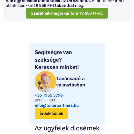
Van egy olcsóbb utántöltőnk az Ön számára.
A mi TonerPartner
utántöltőinkkel
19 850 Ft
-t takaríthat
meg.
Szeretnék megtakarítani 19 850 Ft-ot.
Segítségre van
szüksége?
Keressen minket!
Tanácsadó a
választásban
+36 1955 5796
(8:00 - 16:00)
info@tonerpartners.hu
Érdeklődnék
Az ügyfelek dicsérnek