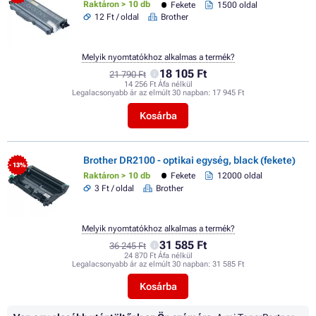
Raktáron > 10 db
Fekete
1500 oldal
12 Ft / oldal
Brother
Melyik nyomtatókhoz alkalmas a termék?
18 105 Ft
21 790 Ft
14 256 Ft Áfa nélkül
Legalacsonyabb ár az elmúlt 30 napban:
17 945 Ft
Kosárba
Brother DR2100 - optikai egység, black (fekete)
- 13%
Raktáron > 10 db
Fekete
12000 oldal
3 Ft / oldal
Brother
Melyik nyomtatókhoz alkalmas a termék?
31 585 Ft
36 245 Ft
24 870 Ft Áfa nélkül
Legalacsonyabb ár az elmúlt 30 napban:
31 585 Ft
Kosárba