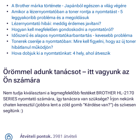
A Brother márka története - Japánból egészen a világ végére
Amikor a lézernyomtatóban a toner rontja a nyomtatást - 5
leggyakoribb probléma és a megoldásuk
Lézernyomtató hibái: meddig érdemes javítani?
Hogyan kell megfelelően gondoskodni a nyomtatóról?
Időszerű és alapos nyomtatókarbantartás - kevesebb probléma
Tonerek cseréje a nyomtatóban: Mire kell figyelni, hogy az új toner
hibátlanul működjön?
Hova dobjuk ki a nyomtatónkat: 4 hely, ahol átveszik
Örömmel adunk tanácsot – itt vagyunk az
Ön számára
Nem tudja kiválasztani a legmegfelelőbb festéket BROTHER HL-2170
SERIES nyomtató számára, így tanácsra van szüksége? Írjon nekünk
chaten keresztül (jobbra lent a zöld gomb "Kérdése van?") és szívesen
segítünk :)
Átvételi pontok.
3981 átvételi