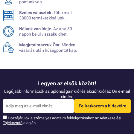
pontunk van.
Széles választék.
Több mint
38000 terméket kínálunk.
Nálunk van ideje.
Az árut 30
napon belül visszaküldheti.
Megjutalmazzuk Önt.
Minden
vásárlás után hűségpontot kap.
Legyen az elsők között!
Legújabb információk az újdonságainkról és akciónkról az Ön e-mail
címére
Feliratkozom a hírlevélre
Hozzájárulok a szémelyes adataim feldolgozásához az
Adatkezelési
Tájékoztató
alapján.