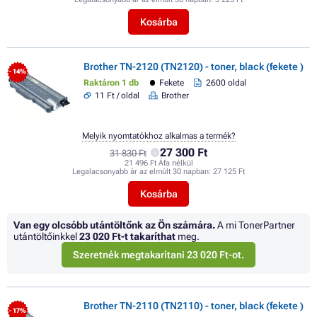
Kosárba
Brother TN-2120 (TN2120) - toner, black (fekete )
- 14%
Raktáron 1 db
Fekete
2600 oldal
11 Ft / oldal
Brother
Melyik nyomtatókhoz alkalmas a termék?
27 300 Ft
31 830 Ft
21 496 Ft Áfa nélkül
Legalacsonyabb ár az elmúlt 30 napban:
27 125 Ft
Kosárba
Van egy olcsóbb utántöltőnk az Ön számára.
A mi TonerPartner
utántöltőinkkel
23 020 Ft
-t takaríthat
meg.
Szeretnék megtakarítani 23 020 Ft-ot.
Brother TN-2110 (TN2110) - toner, black (fekete )
- 17%