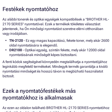
Festékek nyomtatóhoz
Az alábbi tonerek és optikai egységek kompatibilisek a "BROTHER HL-
2170 SERIES" nyomtatóval. Ezek a termékek tökéletes választást
jelentenek, ha Ön minőségi nyomtatást szeretne elérni otthonában
vagy irodájában.
TN-2120
- Ez egy magas kapacitású, fekete toner, mely akár 2600
oldal nyomtatására is elegendő.
DR2100
- Optikai egység, szintén fekete, mely akár 12000 oldal
nyomtatásának minőségét képes biztosítani.
A fenti kódok segítségével könnyedén megtalálhatja a nyomtatójához
leginkább megfelelő termékeket. Mindegyik termék garantálja a kiváló
nyomtatási minőséget és hosszú távon is megbízható használatot
biztosít.
Ezek a nyomtatófestékek más
nyomtatókhoz is alkalmasak
Az ezen az oldalon található BROTHER HL-2170 SERIES nyomtatóhoz