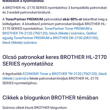
festékeket a nyomtatóhoz
.
A BROTHER HL-2170 SERIES nyomtatóhoz 3 kompatibilis patronokat
és 3 eredeti patronokat kínálunk.
A
TonerPartner PREMIUM
patronokkal
akár 80%-ot
takaríthat meg a
költségeken. A következő prémium patronokat kínáljuk BROTHER HL-
2170 SERIES nyomtatóhoz:
TonerPartner Toner PREMIUM a
BROTHER TN-2120 (TN2120), black (fekete ) számára
,
Optikai
egység TonerPartner PREMIUM a BROTHER DR-2100 (DR2100),
black (fekete) számára
Olcsó patronokat keres BROTHER HL-2170
SERIES nyomtatóhoz
A legolcsóbb
ECONOMY Toner a BROTHER TN-2120 (TN2120), black
(fekete ) számára
fekete patronokat kínáljuk BROTHER HL-2170
SERIES nyomtatójához.
Cikkek a blogunkon BROTHER témában
Számos cikket írtunk BROTHER blogunkon: