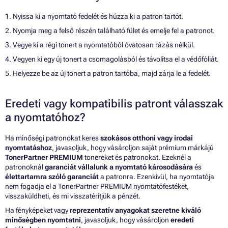
1. Nyissa ki a nyomtató fedelét és húzza ki a patron tartót.
2. Nyomja meg a felső részén található fület és emelje fel a patronot.
3. Vegye ki a régi tonert a nyomtatóból óvatosan rázás nélkül.
4. Vegyen ki egy új tonert a csomagolásból és távolítsa el a védőfóliát.
5. Helyezze be az új tonert a patron tartóba, majd zárja le a fedelét.
Eredeti vagy kompatibilis patront válasszak
a nyomtatóhoz?
Ha minőségi patronokat keres
szokásos otthoni vagy irodai
nyomtatáshoz
, javasoljuk, hogy vásároljon saját prémium márkájú
TonerPartner PREMIUM
tonereket és patronokat. Ezeknél a
patronoknál
garanciát vállalunk a nyomtató károsodására
és
élettartamra szóló garanciát
a patronra. Ezenkívül, ha nyomtatója
nem fogadja el a TonerPartner PREMIUM nyomtatófestéket,
visszaküldheti, és mi visszatérítjük a pénzét.
Ha fényképeket vagy
reprezentatív anyagokat szeretne kiváló
minőségben nyomtatni
, javasoljuk, hogy vásároljon
eredeti