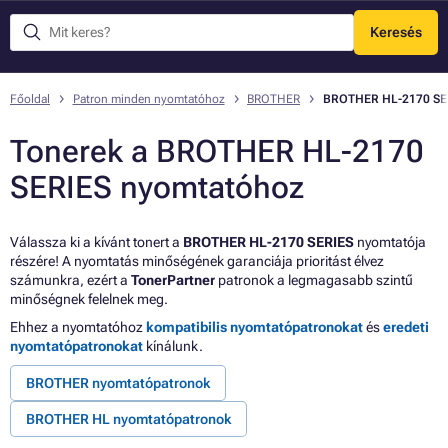
Keresés
Menü
Főoldal
Patron minden nyomtatóhoz
BROTHER
BROTHER HL-2170 SE
Tonerek a BROTHER HL-2170
SERIES nyomtatóhoz
Válassza ki a kívánt tonert a
BROTHER HL-2170 SERIES
nyomtatója
részére! A nyomtatás minőségének garanciája prioritást élvez
számunkra, ezért a
TonerPartner
patronok a legmagasabb szintű
minőségnek felelnek meg.
Ehhez a nyomtatóhoz
kompatibilis nyomtatópatronokat
és
eredeti
nyomtatópatronokat
kínálunk.
BROTHER nyomtatópatronok
BROTHER HL nyomtatópatronok