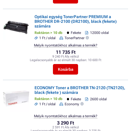
Optikai egység TonerPartner PREMIUM a
BROTHER DR-2100 (DR2100), black (fekete)
számára
Raktáron > 10 db
Fekete
12000 oldal
1 Ft / oldal
TonerPartner
Melyik nyomtatókhoz alkalmas a termék?
11 735 Ft
9 240 Ft Áfa nélkül
Legalacsonyabb ár az elmúlt 30 napban:
10 600 Ft
Kosárba
ECONOMY Toner a BROTHER TN-2120 (TN2120),
black (fekete ) számára
Raktáron > 10 db
Fekete
2600 oldal
1 Ft / oldal
Economy
Melyik nyomtatókhoz alkalmas a termék?
3 290 Ft
2 591 Ft Áfa nélkül
Legalacsonyabb ár az elmúlt 30 napban:
3 225 Ft