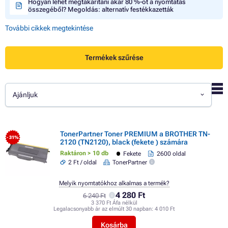
Hogyan lehet megtakarítani akár 80 %-ot a nyomtatás
összegéből? Megoldás: alternatív festékkazetták
További cikkek megtekintése
Termékek szűrése
Ajánljuk
TonerPartner Toner PREMIUM a BROTHER TN-
- 31%
2120 (TN2120), black (fekete ) számára
Raktáron > 10 db
Fekete
2600 oldal
2 Ft / oldal
TonerPartner
Melyik nyomtatókhoz alkalmas a termék?
4 280 Ft
6 240 Ft
3 370 Ft Áfa nélkül
Legalacsonyabb ár az elmúlt 30 napban:
4 010 Ft
Kosárba