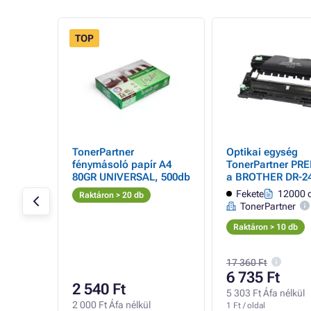
TOP
-
TonerPartner
Optikai egység
lack +
fénymásoló papír A4
TonerPartner PR
ínes)
80GR UNIVERSAL, 500db
a BROTHER DR-2
(DR2401), black (
Fekete
12000 o
Raktáron > 20 db
számára
Brother
TonerPartner
Raktáron > 10 db
17 360 Ft
6 735 Ft
2 540 Ft
l
5 303 Ft Áfa nélkül
2 000 Ft Áfa nélkül
1 Ft / oldal