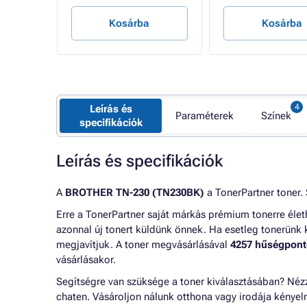
Kosárba
Kosárba
Leírás és
Paraméterek
Színek
specifikációk
Leírás és specifikációk
A
BROTHER TN-230 (TN230BK)
a TonerPartner toner. 
Erre a TonerPartner saját márkás prémium tonerre éle
azonnal új tonert küldünk önnek. Ha esetleg tonerünk 
megjavítjuk. A toner megvásárlásával
4257 hűségpont
vásárlásakor.
Segítségre van szüksége a toner kiválasztásában? Né
chaten. Vásároljon nálunk otthona vagy irodája kénye