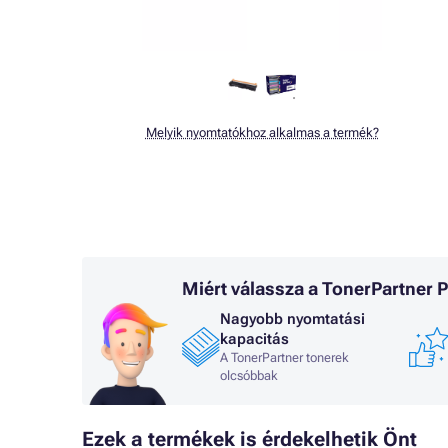
Melyik nyomtatókhoz alkalmas a termék?
Miért válassza a TonerPartner
Nagyobb nyomtatási
kapacitás
A TonerPartner tonerek
olcsóbbak
Ezek a termékek is érdekelhetik Önt