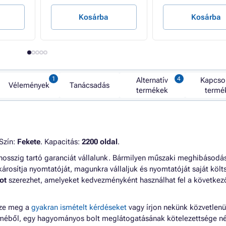
Kosárba
Kosárba
Alternatív
Kapcso
Vélemények
Tanácsadás
termékek
termé
Szín:
Fekete
. Kapacitás:
2200 oldal
.
thosszig tartó garanciát vállalunk. Bármilyen műszaki meghibásodá
károsítja nyomtatóját, magunkra vállaljuk és nyomtatóját saját köl
ot
szerezhet, amelyeket kedvezményként használhat fel a következ
zze meg a
gyakran ismételt kérdéseket
vagy írjon nekünk közvetlenü
lméből, egy hagyományos bolt meglátogatásának kötelezettsége né