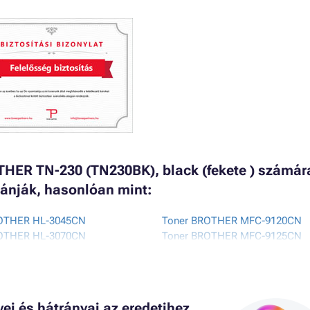
HER TN-230 (TN230BK), black (fekete ) számár
ánják, hasonlóan mint:
ROTHER HL-3045CN
Toner BROTHER MFC-9120CN
ROTHER HL-3070CN
Toner BROTHER MFC-9125CN
ROTHER HL-3070CW
Toner BROTHER MFC-9320CW
ROTHER HL-3075CW
Toner BROTHER MFC-9325CW
i és hátrányai az eredetihez