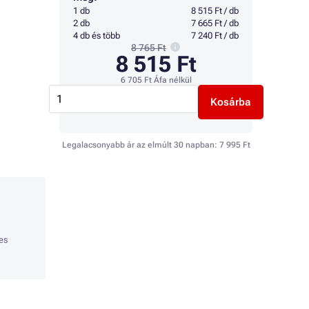
1 db
8 515 Ft / db
2 db
7 665 Ft / db
4 db és több
7 240 Ft / db
8 765 Ft
8 515 Ft
6 705 Ft
Áfa nélkül
Kosárba
Legalacsonyabb ár az elmúlt 30 napban:
7 995 Ft
es