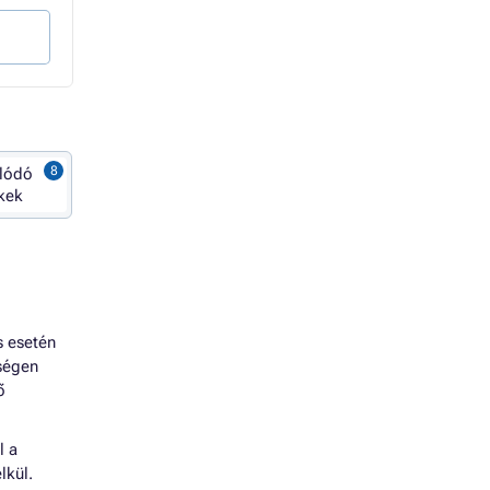
Kosárba
Kosárba
lódó
kek
s esetén
tségen
ő
l a
lkül.