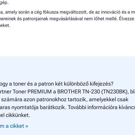
ógép.
óta, amely során a cég fókusza megváltozott, de az innováció és a 
nereinek és patronjainak megvásárlásával nem lőhet mellé. Élvezze
neket.
ogy a toner és a patron két különböző kifejezés?
rtner Toner PREMIUM a BROTHER TN-230 (TN230BK), bl
) számára azon patronokhoz tartozik, amelyekkel csak
aras nyomtatója barátkozik. További információra kívánc
el cikkünket.
m a cikket »