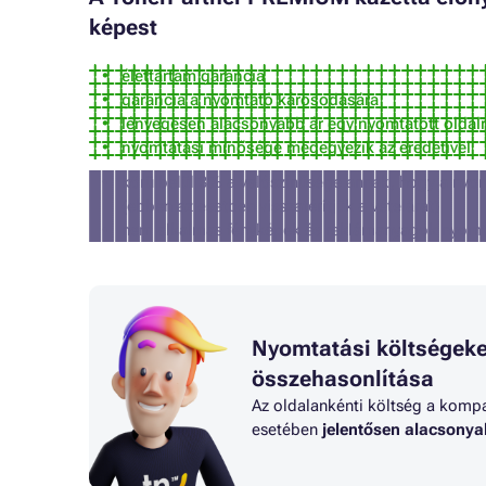
képest
élettartam garancia
garancia a nyomtató károsodására
lényegesen alacsonyabb ár egy nyomtatott oldal
nyomtatási minősége megegyezik az eredetivel
körülbelül 3% a valószínűsége annak, hogy a nyom
(ebben az esetben visszatérítjük a vételárat)
nem alkalmas fényképek és reklámanyagok nyomt
Nyomtatási költségeke
összehasonlítása
Az oldalankénti költség a kompat
esetében
jelentősen alacsony