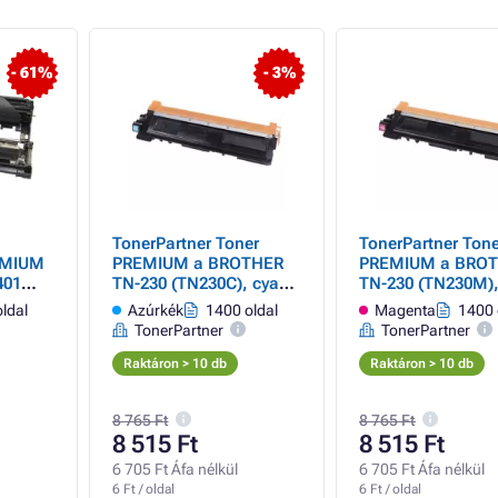
- 61%
- 3%
TonerPartner Toner
TonerPartner Tone
EMIUM
PREMIUM a BROTHER
PREMIUM a BRO
401
TN-230 (TN230C), cyan
TN-230 (TN230M)
fekete)
(azúrkék) számára
magenta számár
ldal
Azúrkék
1400 oldal
Magenta
1400 
TonerPartner
TonerPartner
Raktáron > 10 db
Raktáron > 10 db
8 765 Ft
8 765 Ft
8 515 Ft
8 515 Ft
6 705 Ft Áfa nélkül
6 705 Ft Áfa nélkül
6 Ft / oldal
6 Ft / oldal