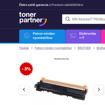
Életre szóló garancia
a Premium utántöltőinkre
Patron minden
Elektronika
nyomtatóhoz
+ IT
Főoldal
Patron minden nyomtatóhoz
BROTHER
Broth
Illusztrációs kép
- 3%