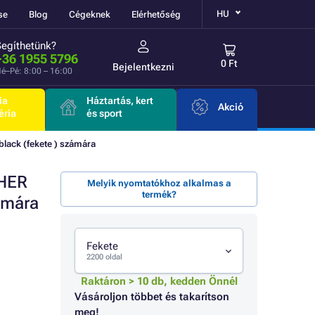
HU
se
Blog
Cégeknek
Elérhetőség
Segíthetünk?
+36 1955 5796
0 Ft
Bejelentkezni
é–Pé: 8:00 – 16:00
ia
Háztartás, kert
Akció
éria
és sport
ack (fekete ) számára
THER
Melyik nyomtatókhoz alkalmas a
termék?
ámára
Fekete
2200 oldal
Raktáron > 10 db, kedden Önnél
Vásároljon többet és takarítson
meg!