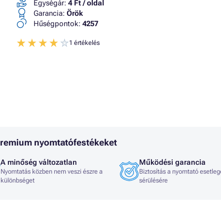
Egységár:
4 Ft / oldal
Garancia:
Örök
Hűségpontok:
4257
1 értékelés
 Premium nyomtatófestékeket
A minőség változatlan
Működési garancia
Nyomtatás közben nem veszi észre a
Biztosítás a nyomtató esetleg
különbséget
sérülésére