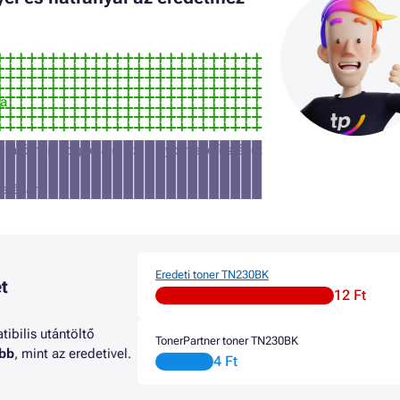
ra
tató nem fogadja el ezt a nyomtatófestéket
atására
Eredeti toner TN230BK
t
12 Ft
ibilis utántöltő
TonerPartner toner TN230BK
abb
, mint az eredetivel.
4 Ft