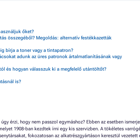
használjuk őket?
tás összegéből? Megoldás: alternatív festékkazetták
 bírja a toner vagy a tintapatron?
nácsokat adunk az üres patronok ártalmatlanításának vagy
ól és hogyan válasszuk ki a megfelelő utántöltőt?
tásnál is?
 úgy érzi, hogy nem passzol egymáshoz? Ebben az esetben ismerj
elyet 1908-ban kezdtek írni egy kis szervizben. A tökéletes varrógé
rsenytársakat, fokozatosan az alkatrészgyártáson keresztül vezetett