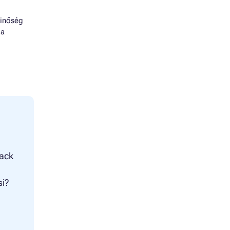
minőség
 a
ack
si?