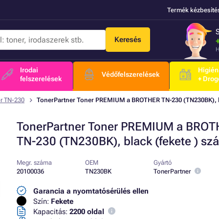
Termék kézbesíté
Keresés
H
Irodai
Higién
Védőfelszerelések
felszerelések
+ Drog
er TN-230
TonerPartner Toner PREMIUM a BROTHER TN-230 (TN230BK), bl
TonerPartner Toner PREMIUM a BRO
TN-230 (TN230BK), black (fekete ) sz
Megr. száma
OEM
Gyártó
20100036
TN230BK
TonerPartner
Garancia a nyomtatósérülés ellen
Szín:
Fekete
Kapacitás:
2200 oldal