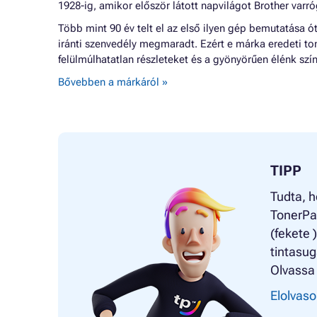
1928-ig, amikor először látott napvilágot Brother varr
Több mint 90 év telt el az első ilyen gép bemutatása 
iránti szenvedély megmaradt. Ezért e márka eredeti to
felülmúlhatatlan részleteket és a gyönyörűen élénk szí
Bővebben a márkáról »
TIPP
Tudta, h
TonerPa
(fekete 
tintasug
Olvassa 
Elolvaso