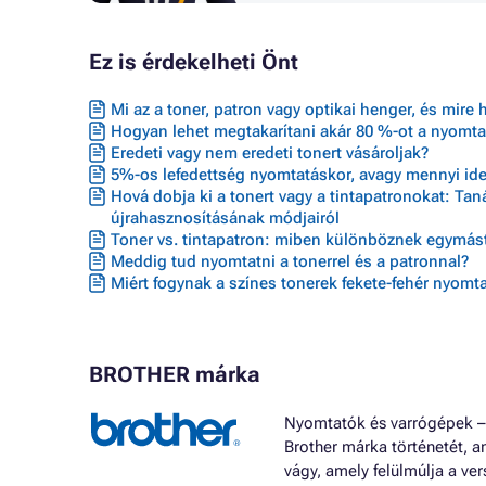
Ez is érdekelheti Önt
Mi az a toner, patron vagy optikai henger, és mire 
Hogyan lehet megtakarítani akár 80 %-ot a nyomta
Eredeti vagy nem eredeti tonert vásároljak?
5%-os lefedettség nyomtatáskor, avagy mennyi ideig
Hová dobja ki a tonert vagy a tintapatronokat: Ta
újrahasznosításának módjairól
Toner vs. tintapatron: miben különböznek egymást
Meddig tud nyomtatni a tonerrel és a patronnal?
Miért fogynak a színes tonerek fekete-fehér nyomta
BROTHER márka
Nyomtatók és varrógépek –
Brother márka történetét, am
vágy, amely felülmúlja a ve