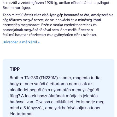
keresztül vezetett egészen 1928-ig, amikor először látott napvilágot
Brother varrógép.
Több mint 90 év telt el az első ilyen gép bemutatása óta, amely során a
cég fókusza megváltozott, de az innováció és a minőség iránti
szenvedély megmaradt. Ezért e márka eredeti tonereinek és
patronjainak megvásárlásával nem lőhet mellé. Élvezze a
felülmúlhatatlan részleteket és a gyönyörűen élénk színeket.
Bővebben a márkáról »
TIPP
Brother TN-230 (TN230M) - toner, magenta tudta,
hogy-e toner valódi élettartama nem csak az
oldalfedettségtől és a nyomtatás mennyiségétől
függ? A festék használatának módja is jelentős
hatással van. Olvassa el cikkünket, és ismerje meg
mind a 8 tényezőt, amelyek befolyásolják a toner
élettartamát.