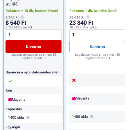
termék?
Raktáron > 10 db,
kedden Önnél
Raktáron 1 db,
szerdán Önnél
8 765 Ft
29 615 Ft
8 540 Ft
23 840 Ft
6 724 Ft
Áfa nélkül
18 772 Ft
Áfa nélkül
Kosárba
Kosárba
Legalacsonyabb ár az elmúlt 30
Legalacsonyabb ár az elmúlt 30
napban:
3 280 Ft
napban:
21 970 Ft
Garancia a nyomtatósérülés ellen
Szín
Magenta
Magenta
Kapacitás
1400 oldal
1400 oldal
Egységár