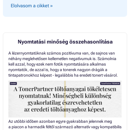
Elolvasom a cikket »
Nyomtatási minőség összehasonlítása
A lézernyomtatóknak számos pozitívuma van, de sajnos van
néhány meglehetősen kellemetlen negatívumuk is. Számolnia
kell azzal, hogy ezek nem fotók nyomtatására alkalmas
nyomtatók, de azzal is, hogy a tonerek nagyon drágák a
tintapatronokhoz képest - legalábbis ha eredeti tonert vásárol.
Az utóbbi időben azonban egyre gyakrabban jelennek meg
a piacon a harmadik féltől származó alternatív vagy kompatibilis