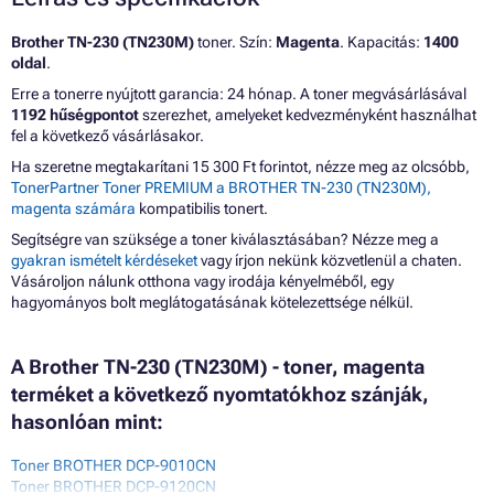
Brother TN-230 (TN230M)
toner. Szín:
Magenta
. Kapacitás:
1400
oldal
.
Erre a tonerre nyújtott garancia: 24 hónap. A toner megvásárlásával
1192 hűségpontot
szerezhet, amelyeket kedvezményként használhat
fel a következő vásárlásakor.
Ha szeretne megtakarítani 15 300 Ft forintot, nézze meg az olcsóbb,
TonerPartner Toner PREMIUM a BROTHER TN-230 (TN230M),
magenta számára
kompatibilis tonert.
Segítségre van szüksége a toner kiválasztásában? Nézze meg a
gyakran ismételt kérdéseket
vagy írjon nekünk közvetlenül a chaten.
Vásároljon nálunk otthona vagy irodája kényelméből, egy
hagyományos bolt meglátogatásának kötelezettsége nélkül.
A Brother TN-230 (TN230M) - toner, magenta
terméket a következő nyomtatókhoz szánják,
hasonlóan mint:
Toner BROTHER DCP-9010CN
Toner BROTHER DCP-9120CN