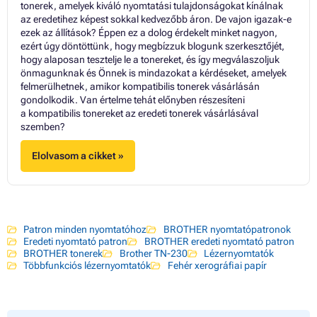
tonerek, amelyek kiváló nyomtatási tulajdonságokat kínálnak
az eredetihez képest sokkal kedvezőbb áron. De vajon igazak-e
ezek az állítások? Éppen ez a dolog érdekelt minket nagyon,
ezért úgy döntöttünk, hogy megbízzuk blogunk szerkesztőjét,
hogy alaposan tesztelje le a tonereket, és így megválaszoljuk
önmagunknak és Önnek is mindazokat a kérdéseket, amelyek
felmerülhetnek, amikor kompatibilis tonerek vásárlásán
gondolkodik. Van értelme tehát előnyben részesíteni
a kompatibilis tonereket az eredeti tonerek vásárlásával
szemben?
Elolvasom a cikket »
Patron minden nyomtatóhoz
BROTHER nyomtatópatronok
Eredeti nyomtató patron
BROTHER eredeti nyomtató patron
BROTHER tonerek
Brother TN-230
Lézernyomtatók
Többfunkciós lézernyomtatók
Fehér xerográfiai papír