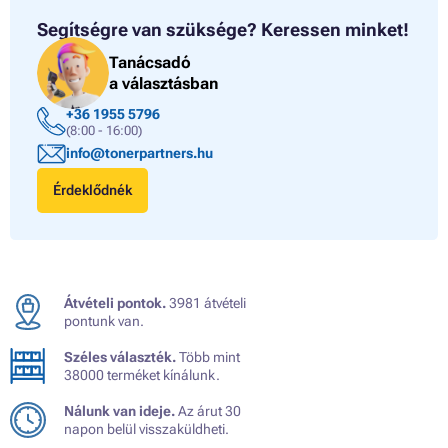
Segítségre van szüksége?
Keressen minket!
Tanácsadó
a választásban
+36 1955 5796
(8:00 - 16:00)
info@tonerpartners.hu
Érdeklődnék
Átvételi pontok.
3981 átvételi
pontunk van.
Széles választék.
Több mint
38000 terméket kínálunk.
Nálunk van ideje.
Az árut 30
napon belül visszaküldheti.