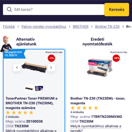
Keresés
Menü
Főoldal
Patron minden nyomtatóhoz
BROTHER
Brother TN-230
Bro
Alternatív
Eredeti
ajánlatunk
nyomtatófesték
Megspórolni
Illusztrációs kép
Illusztrációs kép
15 300 Ft
- 3%
- 20%
TonerPartner Toner PREMIUM a
Brother TN-230 (TN230M) - toner,
BROTHER TN-230 (TN230M),
magenta
magenta számára
4 értékelés
Megr. száma:
1TBRTN230MXMG
3 értékelés
Megr. száma:
20100038
OEM:
TN230M
OEM:
TN230M
Melyik nyomtatókhoz alkalmas a
Melyik nyomtatókhoz alkalmas a
termék?