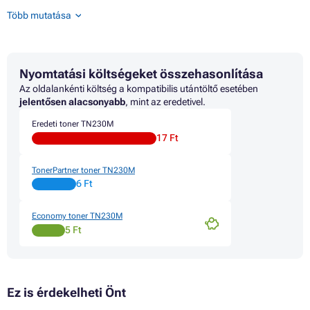
Toner BROTHER HL-3000 SERIES
Több mutatása
Toner BROTHER HL-3040CN
Toner BROTHER HL-3045CN
Toner BROTHER HL-3070CN
Toner BROTHER HL-3070CW
Nyomtatási költségeket összehasonlítása
Toner BROTHER HL-3075CW
Toner BROTHER MFC-9120CN
Az oldalankénti költség a kompatibilis utántöltő esetében
Toner BROTHER MFC-9125CN
jelentősen alacsonyabb
, mint az eredetivel.
Toner BROTHER MFC-9320CW
Eredeti toner TN230M
Toner BROTHER MFC-9325CW
17 Ft
TonerPartner toner TN230M
6 Ft
Economy toner TN230M
5 Ft
Ez is érdekelheti Önt