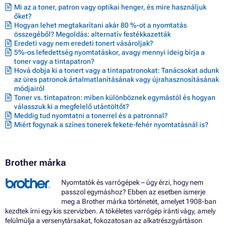
Mi az a toner, patron vagy optikai henger, és mire használjuk
őket?
Hogyan lehet megtakarítani akár 80 %-ot a nyomtatás
összegéből? Megoldás: alternatív festékkazetták
Eredeti vagy nem eredeti tonert vásároljak?
5%-os lefedettség nyomtatáskor, avagy mennyi ideig bírja a
toner vagy a tintapatron?
Hová dobja ki a tonert vagy a tintapatronokat: Tanácsokat adunk
az üres patronok ártalmatlanításának vagy újrahasznosításának
módjairól
Toner vs. tintapatron: miben különböznek egymástól és hogyan
válasszuk ki a megfelelő utántöltőt?
Meddig tud nyomtatni a tonerrel és a patronnal?
Miért fogynak a színes tonerek fekete-fehér nyomtatásnál is?
Brother márka
Nyomtatók és varrógépek – úgy érzi, hogy nem
passzol egymáshoz? Ebben az esetben ismerje
meg a Brother márka történetét, amelyet 1908-ban
kezdtek írni egy kis szervizben. A tökéletes varrógép iránti vágy, amely
felülmúlja a versenytársakat, fokozatosan az alkatrészgyártáson