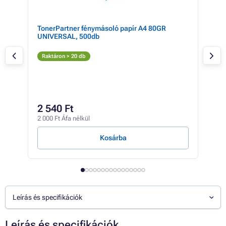
TonerPartner fénymásoló papír A4 80GR
Bro
UNIVERSAL, 500db
(fek
Fe
Raktáron > 20 db
Rak
33 0
30
2 540 Ft
24 2
2 000 Ft Áfa nélkül
3 Ft /
Kosárba
Leírás és specifikációk
Leírás és specifikációk