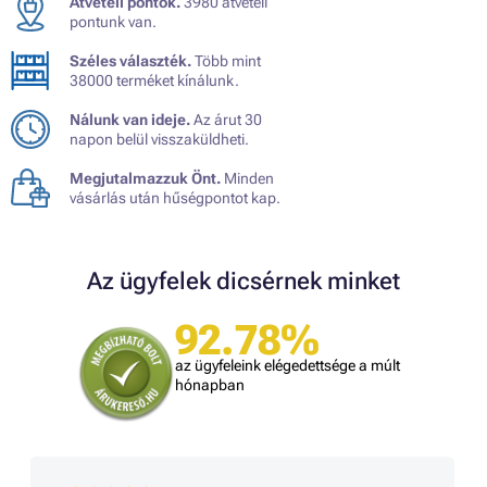
Átvételi pontok.
3980 átvételi
pontunk van.
Széles választék.
Több mint
38000 terméket kínálunk.
Nálunk van ideje.
Az árut 30
napon belül visszaküldheti.
Megjutalmazzuk Önt.
Minden
vásárlás után hűségpontot kap.
Az ügyfelek dicsérnek minket
92.78%
az ügyfeleink elégedettsége a múlt
hónapban