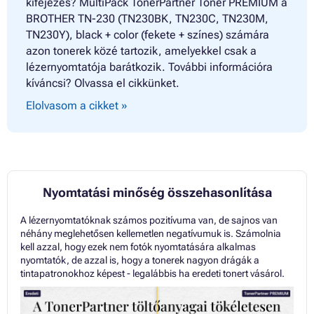
kifejezés? MultiPack TonerPartner Toner PREMIUM a
BROTHER TN-230 (TN230BK, TN230C, TN230M,
TN230Y), black + color (fekete + színes) számára
azon tonerek közé tartozik, amelyekkel csak a
lézernyomtatója barátkozik. További információra
kíváncsi? Olvassa el cikkünket.
Elolvasom a cikket »
Nyomtatási minőség összehasonlítása
A lézernyomtatóknak számos pozitívuma van, de sajnos van
néhány meglehetősen kellemetlen negatívumuk is. Számolnia
kell azzal, hogy ezek nem fotók nyomtatására alkalmas
nyomtatók, de azzal is, hogy a tonerek nagyon drágák a
tintapatronokhoz képest - legalábbis ha eredeti tonert vásárol.