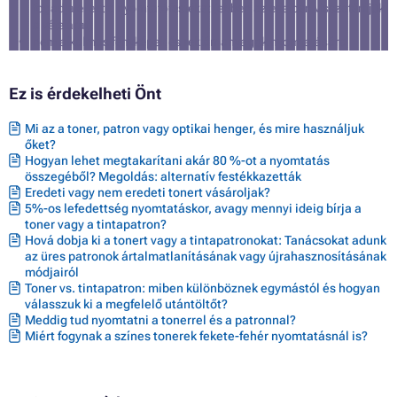
fogadja el ezt a nyomtatófestéket (ebben az esetben visszatérítjük
a vételárat)
nem alkalmas fényképek és reklámanyagok nyomtatására
Ez is érdekelheti Önt
Mi az a toner, patron vagy optikai henger, és mire használjuk
őket?
Hogyan lehet megtakarítani akár 80 %-ot a nyomtatás
összegéből? Megoldás: alternatív festékkazetták
Eredeti vagy nem eredeti tonert vásároljak?
5%-os lefedettség nyomtatáskor, avagy mennyi ideig bírja a
toner vagy a tintapatron?
Hová dobja ki a tonert vagy a tintapatronokat: Tanácsokat adunk
az üres patronok ártalmatlanításának vagy újrahasznosításának
módjairól
Toner vs. tintapatron: miben különböznek egymástól és hogyan
válasszuk ki a megfelelő utántöltőt?
Meddig tud nyomtatni a tonerrel és a patronnal?
Miért fogynak a színes tonerek fekete-fehér nyomtatásnál is?