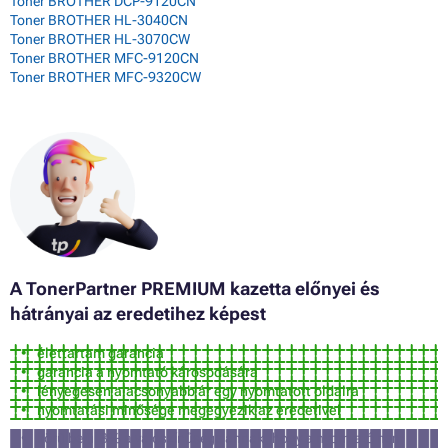
Toner BROTHER DCP-9120CN
Toner BROTHER HL-3040CN
Toner BROTHER HL-3070CW
Toner BROTHER MFC-9120CN
Toner BROTHER MFC-9320CW
A TonerPartner PREMIUM kazetta előnyei és
hátrányai az eredetihez képest
élettartam garancia
garancia a nyomtató károsodására
lényegesen alacsonyabb ár egy nyomtatott oldalra
nyomtatási minősége megegyezik az eredetivel
körülbelül 3% a valószínűsége annak, hogy a nyomtató nem