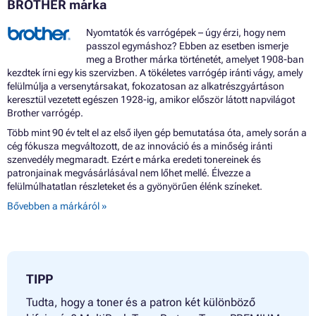
BROTHER márka
Nyomtatók és varrógépek – úgy érzi, hogy nem
passzol egymáshoz? Ebben az esetben ismerje
meg a Brother márka történetét, amelyet 1908-ban
kezdtek írni egy kis szervizben. A tökéletes varrógép iránti vágy, amely
felülmúlja a versenytársakat, fokozatosan az alkatrészgyártáson
keresztül vezetett egészen 1928-ig, amikor először látott napvilágot
Brother varrógép.
Több mint 90 év telt el az első ilyen gép bemutatása óta, amely során a
cég fókusza megváltozott, de az innováció és a minőség iránti
szenvedély megmaradt. Ezért e márka eredeti tonereinek és
patronjainak megvásárlásával nem lőhet mellé. Élvezze a
felülmúlhatatlan részleteket és a gyönyörűen élénk színeket.
Bővebben a márkáról »
TIPP
Tudta, hogy a toner és a patron két különböző