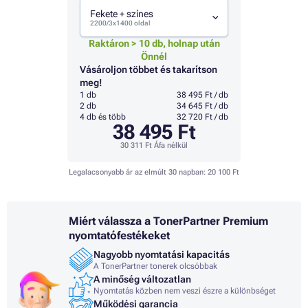
Fekete + színes
2200/3x1400 oldal
Raktáron > 10 db, holnap után
Önnél
Vásároljon többet és takarítson
meg!
1 db
38 495 Ft / db
2 db
34 645 Ft / db
4 db és több
32 720 Ft / db
38 495 Ft
30 311 Ft
Áfa nélkül
Legalacsonyabb ár az elmúlt 30 napban:
20 100 Ft
Miért válassza a TonerPartner Premium
nyomtatófestékeket
Nagyobb nyomtatási kapacitás
A TonerPartner tonerek olcsóbbak
A minőség változatlan
Nyomtatás közben nem veszi észre a különbséget
Működési garancia