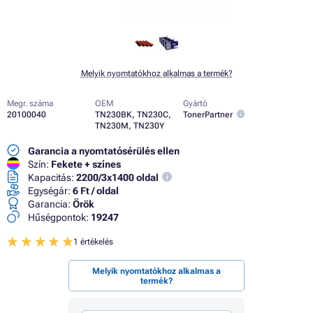
Melyik nyomtatókhoz alkalmas a termék?
Megr. száma
OEM
Gyártó
20100040
TN230BK, TN230C,
TonerPartner
TN230M, TN230Y
Garancia a nyomtatósérülés ellen
Szín:
Fekete + színes
Kapacitás:
2200/3x1400 oldal
Egységár:
6 Ft / oldal
Garancia:
Örök
Hűségpontok:
19247
1 értékelés
Melyik nyomtatókhoz alkalmas a
termék?