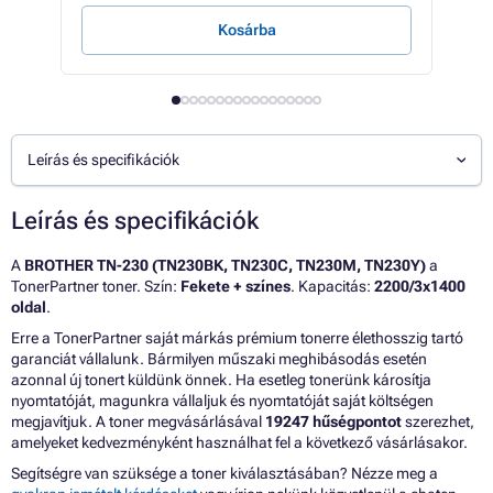
Kosárba
Leírás és specifikációk
Leírás és specifikációk
A
BROTHER TN-230 (TN230BK, TN230C, TN230M, TN230Y)
a
TonerPartner toner. Szín:
Fekete + színes
. Kapacitás:
2200/3x1400
oldal
.
Erre a TonerPartner saját márkás prémium tonerre élethosszig tartó
garanciát vállalunk. Bármilyen műszaki meghibásodás esetén
azonnal új tonert küldünk önnek. Ha esetleg tonerünk károsítja
nyomtatóját, magunkra vállaljuk és nyomtatóját saját költségen
megjavítjuk. A toner megvásárlásával
19247 hűségpontot
szerezhet,
amelyeket kedvezményként használhat fel a következő vásárlásakor.
Segítségre van szüksége a toner kiválasztásában? Nézze meg a