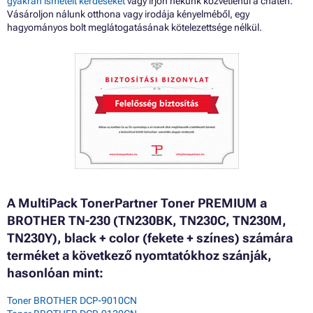
gyakran ismételt kérdéseket
vagy írjon nekünk közvetlenül a chaten.
Vásároljon nálunk otthona vagy irodája kényelméből, egy
hagyományos bolt meglátogatásának kötelezettsége nélkül.
A MultiPack TonerPartner Toner PREMIUM a
BROTHER TN-230 (TN230BK, TN230C, TN230M,
TN230Y), black + color (fekete + színes) számára
terméket a következő nyomtatókhoz szánják,
hasonlóan mint:
Toner BROTHER DCP-9010CN