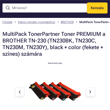
Keresés
Menü
Főoldal
Patron minden nyomtatóhoz
BROTHER
MultiPack TonerPartn
MultiPack TonerPartner Toner PREMIUM a
BROTHER TN-230 (TN230BK, TN230C,
TN230M, TN230Y), black + color (fekete +
színes) számára
Illusztrációs kép