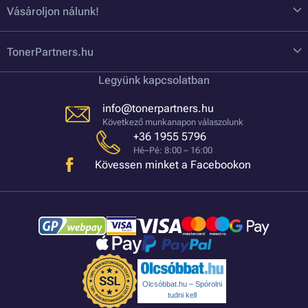
Vásároljon nálunk!
TonerPartners.hu
Legyünk kapcsolatban
info@tonerpartners.hu
Következő munkanapon válaszolunk
+36 1955 5796
Hé–Pé: 8:00 – 16:00
Kövessen minket a Facebookon
Olcsóbbat.hu – Spórolni
tudni kell