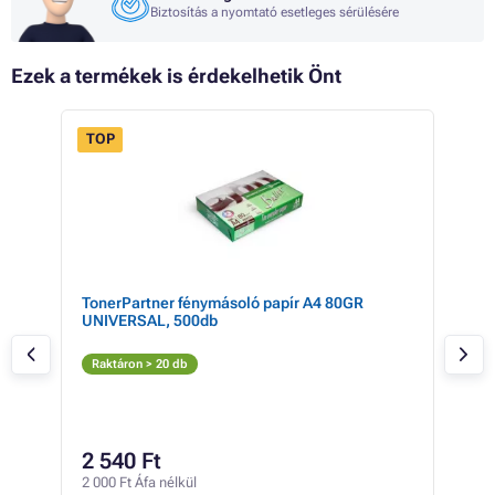
Biztosítás a nyomtató esetleges sérülésére
Ezek a termékek is érdekelhetik Önt
TOP
 15%
TonerPartner fénymásoló papír A4 80GR
Opt
UNIVERSAL, 500db
BRO
szá
Fe
Raktáron > 20 db
Rak
17 3
6 
2 540 Ft
5 31
2 000 Ft Áfa nélkül
1 Ft /