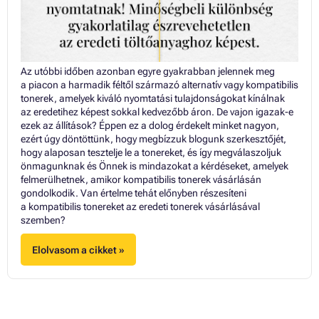
Az utóbbi időben azonban egyre gyakrabban jelennek meg
a piacon a harmadik féltől származó alternatív vagy kompatibilis
tonerek, amelyek kiváló nyomtatási tulajdonságokat kínálnak
az eredetihez képest sokkal kedvezőbb áron. De vajon igazak-e
ezek az állítások? Éppen ez a dolog érdekelt minket nagyon,
ezért úgy döntöttünk, hogy megbízzuk blogunk szerkesztőjét,
hogy alaposan tesztelje le a tonereket, és így megválaszoljuk
önmagunknak és Önnek is mindazokat a kérdéseket, amelyek
felmerülhetnek, amikor kompatibilis tonerek vásárlásán
gondolkodik. Van értelme tehát előnyben részesíteni
a kompatibilis tonereket az eredeti tonerek vásárlásával
szemben?
Elolvasom a cikket »