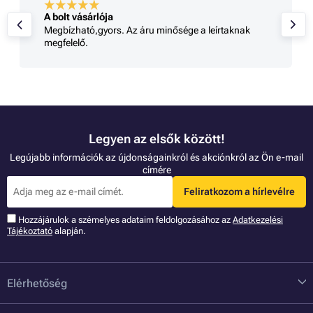
A bolt vásárlója
Megbízható,gyors. Az áru minősége a leírtaknak
megfelelő.
Legyen az elsők között!
Legújabb információk az újdonságainkról és akciónkról az Ön e-mail
címére
Feliratkozom a hírlevélre
Hozzájárulok a szémelyes adataim feldolgozásához az
Adatkezelési
Tájékoztató
alapján.
Elérhetőség