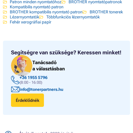
Patron minden nyomtatóhoz
BROTHER nyomtatópatronok
Kompatibilis nyomtató patron
BROTHER kompatibilis nyomtató patron
BROTHER tonerek
Lézernyomtatók
Többfunkciós lézernyomtatók
Fehér xerográfiai papír
Segítségre van szüksége?
Keressen minket!
Tanácsadó
a választásban
+36 1955 5796
(8:00 - 16:00)
info@tonerpartners.hu
Érdeklődnék