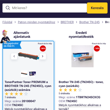
Keresés
Menü
Főoldal
Patron minden nyomtatóhoz
BROTHER
Brother TN-245
Bro
Alternatív
Eredeti
ajánlatunk
nyomtatófesték
Megspórolni
Illusztrációs kép
Illusztrációs kép
26 950 Ft
- 30%
- 18%
TonerPartner Toner PREMIUM a
Brother TN-245 (TN245C) - toner,
BROTHER TN-245 (TN245C), cyan
cyan (azúrkék)
(azúrkék) számára
5 értékelés
Megr. száma:
1TBRTN245CXCG
7 értékelés
Megr. száma:
20100047
OEM:
TN245C
OEM:
TN245C
Melyik nyomtatókhoz alkalmas a
Melyik nyomtatókhoz alkalmas a
termék?