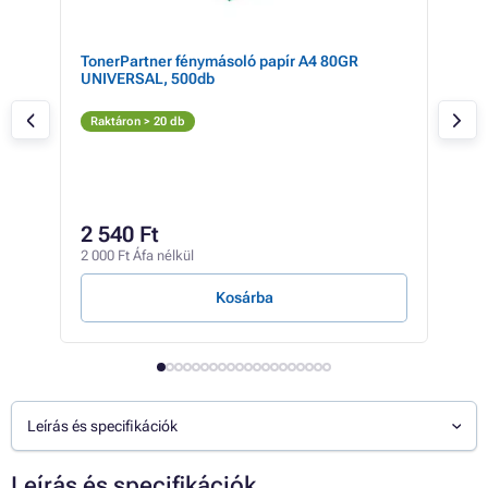
TonerPartner fénymásoló papír A4 80GR
Bro
UNIVERSAL, 500db
(fek
Fe
Raktáron > 20 db
Rak
19 2
18
2 540 Ft
14 2
2 000 Ft Áfa nélkül
15 Ft
Kosárba
Leírás és specifikációk
Leírás és specifikációk