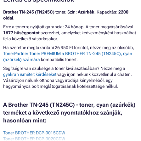
Brother TN-245 (TN245C)
toner. Szín:
Azúrkék
. Kapacitás:
2200
oldal
.
Erre a tonerre nyújtott garancia: 24 hónap. A toner megvásárlásával
1677 hűségpontot
szerezhet, amelyeket kedvezményként használhat
fel a következő vásárlásakor.
Ha szeretne megtakarítani 26 950 Ft forintot, nézze meg az olcsóbb,
TonerPartner Toner PREMIUM a BROTHER TN-245 (TN245C), cyan
(azúrkék) számára
kompatibilis tonert.
Segítségre van szüksége a toner kiválasztásában? Nézze meg a
gyakran ismételt kérdéseket
vagy írjon nekünk közvetlenül a chaten.
Vásároljon nálunk otthona vagy irodája kényelméből, egy
hagyományos bolt meglátogatásának kötelezettsége nélkül.
A Brother TN-245 (TN245C) - toner, cyan (azúrkék)
terméket a következő nyomtatókhoz szánják,
hasonlóan mint:
Toner BROTHER DCP-9015CDW
Toner BROTHER DCP-9020CDW