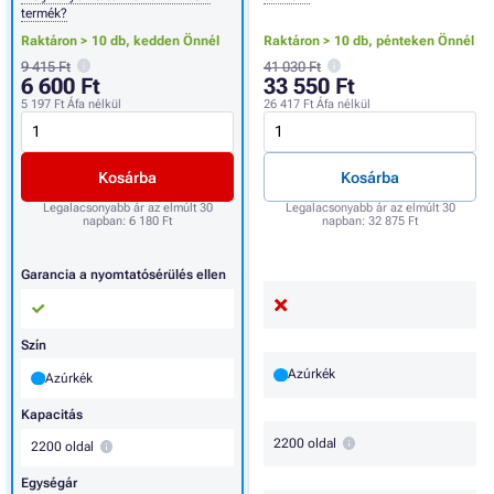
termék?
Raktáron > 10 db,
kedden Önnél
Raktáron > 10 db,
pénteken Önnél
9 415 Ft
41 030 Ft
6 600 Ft
33 550 Ft
5 197 Ft
Áfa nélkül
26 417 Ft
Áfa nélkül
Kosárba
Kosárba
Legalacsonyabb ár az elmúlt 30
Legalacsonyabb ár az elmúlt 30
napban:
6 180 Ft
napban:
32 875 Ft
Garancia a nyomtatósérülés ellen
Szín
Azúrkék
Azúrkék
Kapacitás
2200 oldal
2200 oldal
Egységár