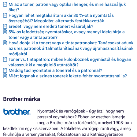
Mi az a toner, patron vagy optikai henger, és mire használjuk
őket?
Hogyan lehet megtakarítani akár 80 %-ot a nyomtatás
összegéből? Megoldás: alternatív festékkazetták
Eredeti vagy nem eredeti tonert vásároljak?
5%-os lefedettség nyomtatáskor, avagy mennyi ideig bírja a
toner vagy a tintapatron?
Hová dobja ki a tonert vagy a tintapatronokat: Tanácsokat adunk
az üres patronok ártalmatlanításának vagy újrahasznosításának
módjairól
Toner vs. tintapatron: miben különböznek egymástól és hogyan
válasszuk ki a megfelelő utántöltőt?
Meddig tud nyomtatni a tonerrel és a patronnal?
Miért fogynak a színes tonerek fekete-fehér nyomtatásnál is?
Brother márka
Nyomtatók és varrógépek – úgy érzi, hogy nem
passzol egymáshoz? Ebben az esetben ismerje
meg a Brother márka történetét, amelyet 1908-ban
kezdtek írni egy kis szervizben. A tökéletes varrógép iránti vágy, amely
felülmúlja a versenytársakat, fokozatosan az alkatrészgyártáson