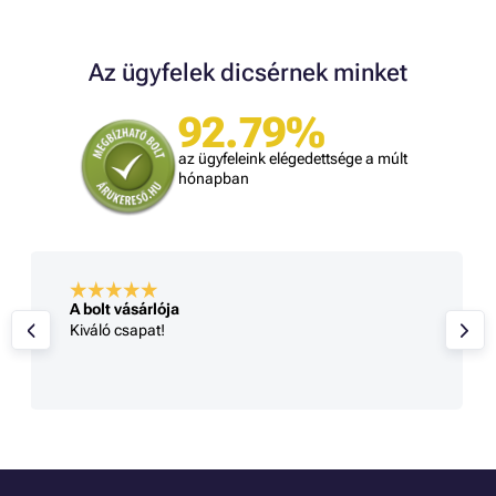
Az ügyfelek dicsérnek minket
92.79%
az ügyfeleink elégedettsége a múlt
hónapban
A bolt vásárlója
Kiváló csapat!