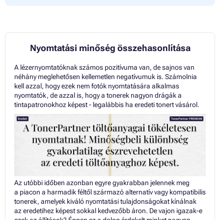
Nyomtatási minőség összehasonlítása
A lézernyomtatóknak számos pozitívuma van, de sajnos van
néhány meglehetősen kellemetlen negatívumuk is. Számolnia
kell azzal, hogy ezek nem fotók nyomtatására alkalmas
nyomtatók, de azzal is, hogy a tonerek nagyon drágák a
tintapatronokhoz képest - legalábbis ha eredeti tonert vásárol.
Az utóbbi időben azonban egyre gyakrabban jelennek meg
a piacon a harmadik féltől származó alternatív vagy kompatibilis
tonerek, amelyek kiváló nyomtatási tulajdonságokat kínálnak
az eredetihez képest sokkal kedvezőbb áron. De vajon igazak-e
ezek az állítások? Éppen ez a dolog érdekelt minket nagyon,