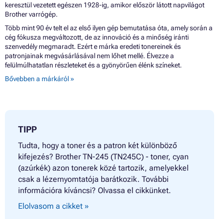
keresztül vezetett egészen 1928-ig, amikor először látott napvilágot
Brother varrógép.
Több mint 90 év telt el az első ilyen gép bemutatása óta, amely során a
cég fókusza megváltozott, de az innováció és a minőség iránti
szenvedély megmaradt. Ezért e márka eredeti tonereinek és
patronjainak megvásárlásával nem lőhet mellé. Élvezze a
felülmúlhatatlan részleteket és a gyönyörűen élénk színeket.
Bővebben a márkáról »
TIPP
Tudta, hogy a toner és a patron két különböző
kifejezés? Brother TN-245 (TN245C) - toner, cyan
(azúrkék) azon tonerek közé tartozik, amelyekkel
csak a lézernyomtatója barátkozik. További
információra kíváncsi? Olvassa el cikkünket.
Elolvasom a cikket »