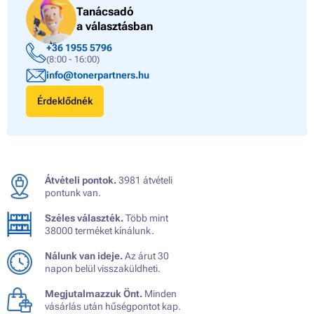
Tanácsadó
a választásban
+36 1955 5796
(8:00 - 16:00)
info@tonerpartners.hu
Érdeklődnék
Átvételi pontok.
3981 átvételi
pontunk van.
Széles választék.
Több mint
38000 terméket kínálunk.
Nálunk van ideje.
Az árut 30
napon belül visszaküldheti.
Megjutalmazzuk Önt.
Minden
vásárlás után hűségpontot kap.