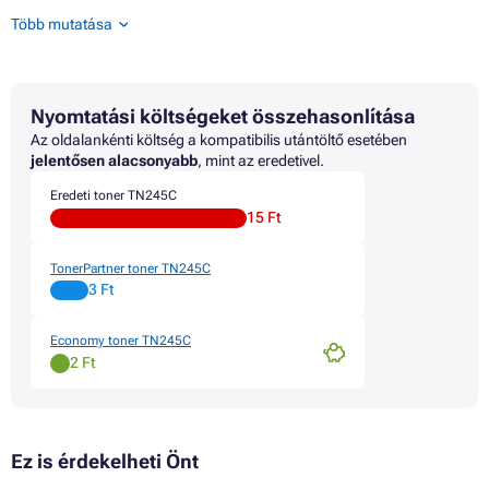
Toner BROTHER HL-3140CW
Több mutatása
Toner BROTHER HL-3150CDN
Toner BROTHER HL-3150CDW
Toner BROTHER HL-3170CDW
Toner BROTHER HL-3170CW
Nyomtatási költségeket összehasonlítása
Toner BROTHER MFC-9130CW
Toner BROTHER MFC-9140CDN
Az oldalankénti költség a kompatibilis utántöltő esetében
Toner BROTHER MFC-9330CDW
jelentősen alacsonyabb
, mint az eredetivel.
Toner BROTHER MFC-9335CDW
Eredeti toner TN245C
Toner BROTHER MFC-9340CDW
15 Ft
TonerPartner toner TN245C
3 Ft
Economy toner TN245C
2 Ft
Ez is érdekelheti Önt