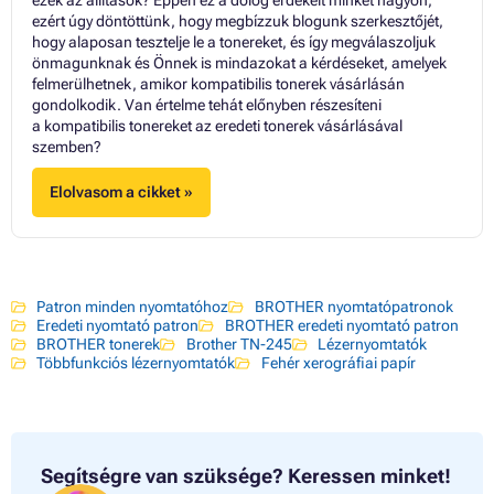
ezért úgy döntöttünk, hogy megbízzuk blogunk szerkesztőjét,
hogy alaposan tesztelje le a tonereket, és így megválaszoljuk
önmagunknak és Önnek is mindazokat a kérdéseket, amelyek
felmerülhetnek, amikor kompatibilis tonerek vásárlásán
gondolkodik. Van értelme tehát előnyben részesíteni
a kompatibilis tonereket az eredeti tonerek vásárlásával
szemben?
Elolvasom a cikket »
Patron minden nyomtatóhoz
BROTHER nyomtatópatronok
Eredeti nyomtató patron
BROTHER eredeti nyomtató patron
BROTHER tonerek
Brother TN-245
Lézernyomtatók
Többfunkciós lézernyomtatók
Fehér xerográfiai papír
Segítségre van szüksége?
Keressen minket!