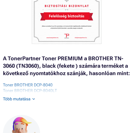
A TonerPartner Toner PREMIUM a BROTHER TN-
3060 (TN3060), black (fekete ) számára terméket a
következő nyomtatókhoz szánják, hasonlóan mint:
Toner BROTHER DCP-8040
Toner BROTHER DCP-8040LT
Toner BROTHER DCP-8045D
Több mutatása
Toner BROTHER DCP-8045DN
Toner BROTHER HL-5100 SERIES
Toner BROTHER HL-5130
Toner BROTHER HL-5140
Toner BROTHER HL-5140LT
Toner BROTHER HL-5150D