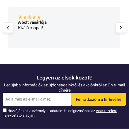
A bolt vásárlója
Kiváló csapat!
Legyen az elsők között!
Legújabb információk az újdonságainkról és akciónkról az Ön e-mail
címére
Feliratkozom a hírlevélre
Hozzájárulok a szémelyes adataim feldolgozásához az
Adatkezelési
Tájékoztató
alapján.