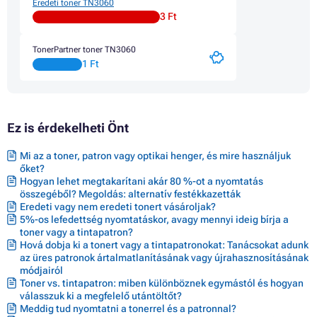
Eredeti toner TN3060
3 Ft
TonerPartner toner TN3060
1 Ft
Ez is érdekelheti Önt
Mi az a toner, patron vagy optikai henger, és mire használjuk
őket?
Hogyan lehet megtakarítani akár 80 %-ot a nyomtatás
összegéből? Megoldás: alternatív festékkazetták
Eredeti vagy nem eredeti tonert vásároljak?
5%-os lefedettség nyomtatáskor, avagy mennyi ideig bírja a
toner vagy a tintapatron?
Hová dobja ki a tonert vagy a tintapatronokat: Tanácsokat adunk
az üres patronok ártalmatlanításának vagy újrahasznosításának
módjairól
Toner vs. tintapatron: miben különböznek egymástól és hogyan
válasszuk ki a megfelelő utántöltőt?
Meddig tud nyomtatni a tonerrel és a patronnal?