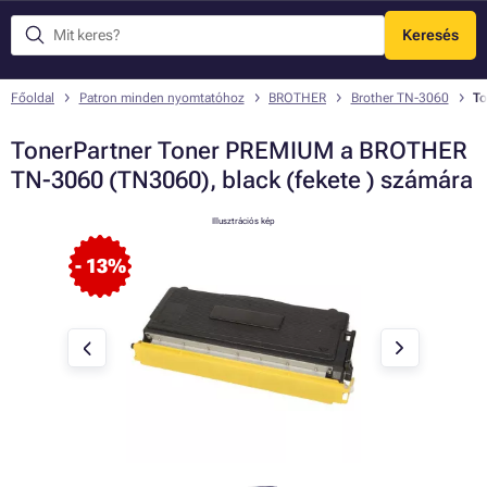
Keresés
Menü
Főoldal
Patron minden nyomtatóhoz
BROTHER
Brother TN-3060
To
TonerPartner Toner PREMIUM a BROTHER
TN-3060 (TN3060), black (fekete ) számára
Illusztrációs kép
- 13%