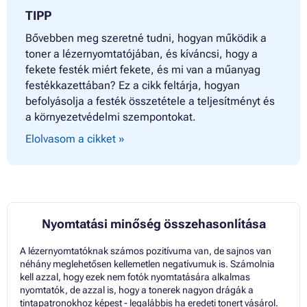
TIPP
Bővebben meg szeretné tudni, hogyan működik a
toner a lézernyomtatójában, és kíváncsi, hogy a
fekete festék miért fekete, és mi van a műanyag
festékkazettában? Ez a cikk feltárja, hogyan
befolyásolja a festék összetétele a teljesítményt és
a környezetvédelmi szempontokat.
Elolvasom a cikket »
Nyomtatási minőség összehasonlítása
A lézernyomtatóknak számos pozitívuma van, de sajnos van
néhány meglehetősen kellemetlen negatívumuk is. Számolnia
kell azzal, hogy ezek nem fotók nyomtatására alkalmas
nyomtatók, de azzal is, hogy a tonerek nagyon drágák a
tintapatronokhoz képest - legalábbis ha eredeti tonert vásárol.