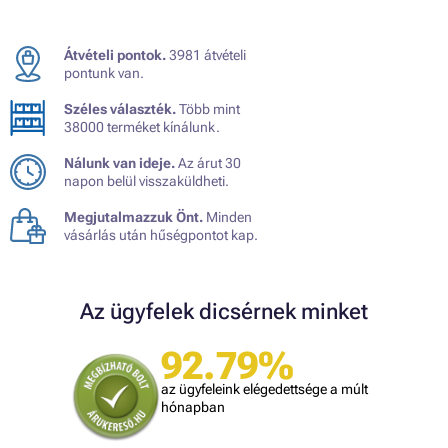
Átvételi pontok.
3981 átvételi
pontunk van.
Széles választék.
Több mint
38000 terméket kínálunk.
Nálunk van ideje.
Az árut 30
napon belül visszaküldheti.
Megjutalmazzuk Önt.
Minden
vásárlás után hűségpontot kap.
Az ügyfelek dicsérnek minket
92.79%
az ügyfeleink elégedettsége a múlt
hónapban