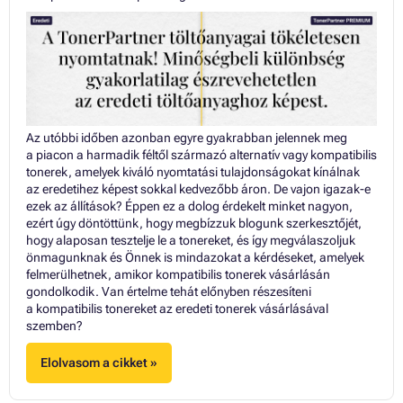
Az utóbbi időben azonban egyre gyakrabban jelennek meg
a piacon a harmadik féltől származó alternatív vagy kompatibilis
tonerek, amelyek kiváló nyomtatási tulajdonságokat kínálnak
az eredetihez képest sokkal kedvezőbb áron. De vajon igazak-e
ezek az állítások? Éppen ez a dolog érdekelt minket nagyon,
ezért úgy döntöttünk, hogy megbízzuk blogunk szerkesztőjét,
hogy alaposan tesztelje le a tonereket, és így megválaszoljuk
önmagunknak és Önnek is mindazokat a kérdéseket, amelyek
felmerülhetnek, amikor kompatibilis tonerek vásárlásán
gondolkodik. Van értelme tehát előnyben részesíteni
a kompatibilis tonereket az eredeti tonerek vásárlásával
szemben?
Elolvasom a cikket »