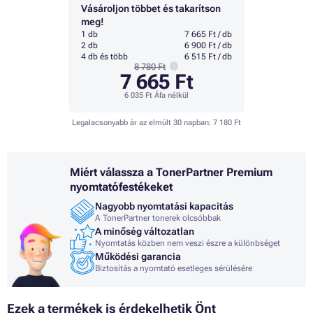
Vásároljon többet és takarítson
meg!
1 db
7 665 Ft / db
2 db
6 900 Ft / db
4 db és több
6 515 Ft / db
8 780 Ft
7 665 Ft
6 035 Ft
Áfa nélkül
Legalacsonyabb ár az elmúlt 30 napban:
7 180 Ft
Miért válassza a TonerPartner Premium
nyomtatófestékeket
Nagyobb nyomtatási kapacitás
A TonerPartner tonerek olcsóbbak
A minőség változatlan
Nyomtatás közben nem veszi észre a különbséget
Működési garancia
Biztosítás a nyomtató esetleges sérülésére
Ezek a termékek is érdekelhetik Önt