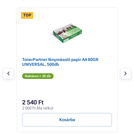
TOP
TonerPartner fénymásoló papír A4 80GR
Ton
UNIVERSAL, 500db
303
Fe
Raktáron > 20 db
Rak
10
2 540 Ft
8 08
2 000 Ft Áfa nélkül
3 Ft /
Kosárba