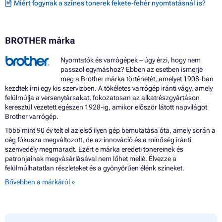
Miért fogynak a színes tonerek fekete-fehér nyomtatásnál is?
BROTHER márka
Nyomtatók és varrógépek – úgy érzi, hogy nem
passzol egymáshoz? Ebben az esetben ismerje
meg a Brother márka történetét, amelyet 1908-ban
kezdtek írni egy kis szervizben. A tökéletes varrógép iránti vágy, amely
felülmúlja a versenytársakat, fokozatosan az alkatrészgyártáson
keresztül vezetett egészen 1928-ig, amikor először látott napvilágot
Brother varrógép.
Több mint 90 év telt el az első ilyen gép bemutatása óta, amely során a
cég fókusza megváltozott, de az innováció és a minőség iránti
szenvedély megmaradt. Ezért e márka eredeti tonereinek és
patronjainak megvásárlásával nem lőhet mellé. Élvezze a
felülmúlhatatlan részleteket és a gyönyörűen élénk színeket.
Bővebben a márkáról »