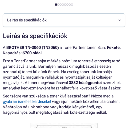
Leírás és specifikációk
Leírás és specifikációk
A
BROTHER TN-3060 (TN3060)
a TonerPartner toner. Szín:
Fekete
.
Kapacitás:
6700 oldal
.
Erre a TonerPartner saját márkás prémium tonerre élethosszig tartó
garanciát vállalunk. Bármilyen műszaki meghibásodás esetén
azonnal új tonert küldünk önnek. Ha esetleg tonerünk károsítja
nyomtatóját, magunkra vállaljuk és nyomtatóját saját költségen
megjavítjuk. A toner megvásárlásával
3832 hűségpontot
szerezhet,
amelyeket kedvezményként használhat fel a következő vásárlásakor.
Segítségre van szüksége a toner kiválasztásában? Nézze meg a
gyakran ismételt kérdéseket
vagy írjon nekünk közvetlenül a chaten.
Vásároljon nálunk otthona vagy irodája kényelméből, egy
hagyományos bolt meglátogatásának kötelezettsége nélkül.