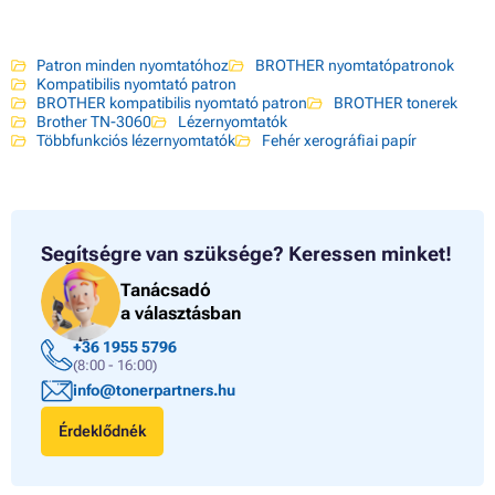
Patron minden nyomtatóhoz
BROTHER nyomtatópatronok
Kompatibilis nyomtató patron
BROTHER kompatibilis nyomtató patron
BROTHER tonerek
Brother TN-3060
Lézernyomtatók
Többfunkciós lézernyomtatók
Fehér xerográfiai papír
Segítségre van szüksége?
Keressen minket!
Tanácsadó
a választásban
+36 1955 5796
(8:00 - 16:00)
info@tonerpartners.hu
Érdeklődnék