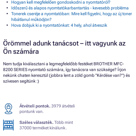
Hogyan kell megfelelően gondoskodni a nyomtatóról?
Időszerű és alapos nyomtatókarbantartás - kevesebb probléma
Tonerek cseréje a nyomtatóban: Mire kell figyelni, hogy az új toner
hibátlanul működjön?
Hova dobjuk ki a nyomtatónkat: 4 hely, ahol átveszik
Örömmel adunk tanácsot – itt vagyunk az
Ön számára
Nem tudja kiválasztani a legmegfelelőbb festéket BROTHER MFC-
8200 SERIES nyomtató számára, így tanácsra van szüksége? Írjon
nekünk chaten keresztül (jobbra lent a zöld gomb "Kérdése van?") és
szívesen segítünk :)
Átvételi pontok.
3979 átvételi
pontunk van.
Széles választék.
Több mint
37000 terméket kínálunk.