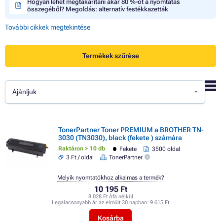
Hogyan lehet megtakarítani akár 80 %-ot a nyomtatás
összegéből? Megoldás: alternatív festékkazetták
További cikkek megtekintése
Termékek szűrése
Ajánljuk
TonerPartner Toner PREMIUM a BROTHER TN-
3030 (TN3030), black (fekete ) számára
Raktáron > 10 db
Fekete
3500 oldal
3 Ft / oldal
TonerPartner
Melyik nyomtatókhoz alkalmas a termék?
10 195 Ft
8 028 Ft Áfa nélkül
Legalacsonyabb ár az elmúlt 30 napban:
9 615 Ft
Kosárba