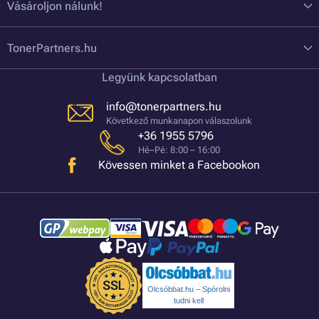
Vásároljon nálunk!
TonerPartners.hu
Legyünk kapcsolatban
info@tonerpartners.hu
Következő munkanapon válaszolunk
+36 1955 5796
Hé–Pé: 8:00 – 16:00
Kövessen minket a Facebookon
Olcsóbbat.hu – Spórolni
tudni kell