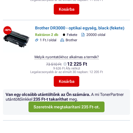
Kosárba
Brother DR3000 - optikai egység, black (fekete)
- 83%
Raktáron 2 db
Fekete
20000 oldal
1 Ft / oldal
Brother
Melyik nyomtatókhoz alkalmas a termék?
12 225 Ft
73 510 Ft
9 626 Ft Áfa nélkül
Legalacsonyabb ár az elmúlt 30 napban:
12 205 Ft
Kosárba
Van egy olcsóbb utántöltőnk az Ön számára.
A mi TonerPartner
utántöltőinkkel
235 Ft
-t takaríthat
meg.
Szeretnék megtakarítani 235 Ft-ot.