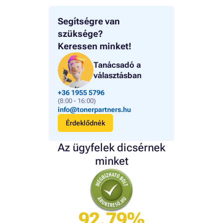
Segítségre van
szüksége?
Keressen minket!
Tanácsadó a
választásban
+36 1955 5796
(8:00 - 16:00)
info@tonerpartners.hu
Érdeklődnék
Az ügyfelek dicsérnek
minket
92.79%