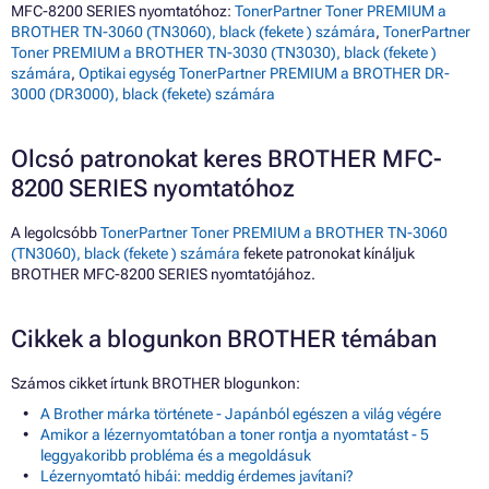
MFC-8200 SERIES nyomtatóhoz:
TonerPartner Toner PREMIUM a
BROTHER TN-3060 (TN3060), black (fekete ) számára
,
TonerPartner
Toner PREMIUM a BROTHER TN-3030 (TN3030), black (fekete )
számára
,
Optikai egység TonerPartner PREMIUM a BROTHER DR-
3000 (DR3000), black (fekete) számára
Olcsó patronokat keres BROTHER MFC-
8200 SERIES nyomtatóhoz
A legolcsóbb
TonerPartner Toner PREMIUM a BROTHER TN-3060
(TN3060), black (fekete ) számára
fekete patronokat kínáljuk
BROTHER MFC-8200 SERIES nyomtatójához.
Cikkek a blogunkon BROTHER témában
Számos cikket írtunk BROTHER blogunkon:
A Brother márka története - Japánból egészen a világ végére
Amikor a lézernyomtatóban a toner rontja a nyomtatást - 5
leggyakoribb probléma és a megoldásuk
Lézernyomtató hibái: meddig érdemes javítani?