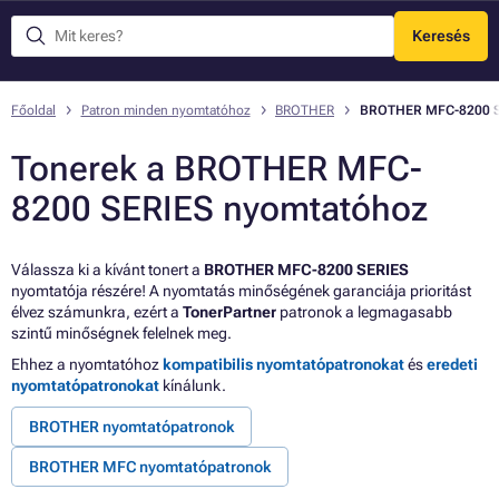
Keresés
Menü
Főoldal
Patron minden nyomtatóhoz
BROTHER
BROTHER MFC-8200 S
Tonerek a BROTHER MFC-
8200 SERIES nyomtatóhoz
Válassza ki a kívánt tonert a
BROTHER MFC-8200 SERIES
nyomtatója részére! A nyomtatás minőségének garanciája prioritást
élvez számunkra, ezért a
TonerPartner
patronok a legmagasabb
szintű minőségnek felelnek meg.
Ehhez a nyomtatóhoz
kompatibilis nyomtatópatronokat
és
eredeti
nyomtatópatronokat
kínálunk.
BROTHER nyomtatópatronok
BROTHER MFC nyomtatópatronok