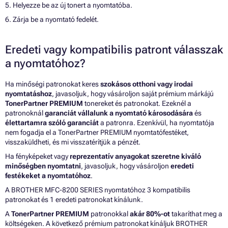
5. Helyezze be az új tonert a nyomtatóba.
6. Zárja be a nyomtató fedelét.
Eredeti vagy kompatibilis patront válasszak
a nyomtatóhoz?
Ha minőségi patronokat keres
szokásos otthoni vagy irodai
nyomtatáshoz
, javasoljuk, hogy vásároljon saját prémium márkájú
TonerPartner PREMIUM
tonereket és patronokat. Ezeknél a
patronoknál
garanciát vállalunk a nyomtató károsodására
és
élettartamra szóló garanciát
a patronra. Ezenkívül, ha nyomtatója
nem fogadja el a TonerPartner PREMIUM nyomtatófestéket,
visszaküldheti, és mi visszatérítjük a pénzét.
Ha fényképeket vagy
reprezentatív anyagokat szeretne kiváló
minőségben nyomtatni
, javasoljuk, hogy vásároljon
eredeti
festékeket a nyomtatóhoz
.
A BROTHER MFC-8200 SERIES nyomtatóhoz 3 kompatibilis
patronokat és 1 eredeti patronokat kínálunk.
A
TonerPartner PREMIUM
patronokkal
akár 80%-ot
takaríthat meg a
költségeken. A következő prémium patronokat kínáljuk BROTHER