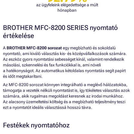
az ügyfeleink elégedettsége a múlt
hónapban
BROTHER MFC-8200 SERIES nyomtató
értékelése
A
BROTHER MFC-8200 sorozat
egy megbízható és sokoldalú
nyomtató, ami kiváló választás kis- és középvállalkozások számára.
Az eszköz gyors nyomtatási sebességet kínál, valamint rendelkezik
másolási, szkennelési és fax funkciókkal is, ami növeli
a hatékonyságot. Az automatikus kétoldalas nyomtatás segít papírt
és időt megtakarítani.
Az MFC-8200 sorozat könnyen integrálható a meglévő hálózatokba,
támogatja a vezeték nélküli nyomtatást is, így tökéletes választás azok
számára, akik rugalmas megoldást keresnek az irodai munkához.
Az alacsony üzemeltetési költség és a megbízható teljesítmény teszi
ezt a nyomtatót ideális választássá hosszú távra.
Festékek nyomtatóhoz