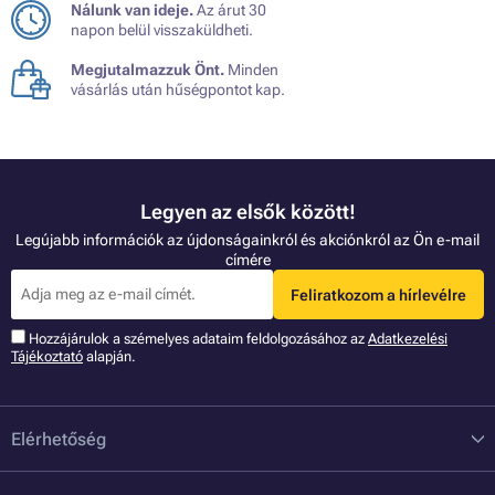
Nálunk van ideje.
Az árut 30
napon belül visszaküldheti.
Megjutalmazzuk Önt.
Minden
vásárlás után hűségpontot kap.
Legyen az elsők között!
Legújabb információk az újdonságainkról és akciónkról az Ön e-mail
címére
Feliratkozom a hírlevélre
Hozzájárulok a szémelyes adataim feldolgozásához az
Adatkezelési
Tájékoztató
alapján.
Elérhetőség