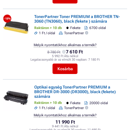
TonerPartner Toner PREMIUM a BROTHER TN-
- 13%
3060 (TN3060), black (fekete ) számára
Raktáron > 10 db
Fekete
6700 oldal
1 Ft / oldal
TonerPartner
Melyik nyomtatókhoz alkalmas a termék?
7 610 Ft
8 780 Ft
5 992 Ft Áfa nélkül
Legalacsonyabb ár az elmúlt 30 napban:
7 180 Ft
Kosárba
Optikai egység TonerPartner PREMIUM a
BROTHER DR-3000 (DR3000), black (fekete)
számára
Raktáron > 10 db
Fekete
20000 oldal
1 Ft / oldal
TonerPartner
Melyik nyomtatókhoz alkalmas a termék?
11 990 Ft
9 441 Ft Áfa nélkül
Legalacsonyabb ár az elmúlt 30 napban:
11 690 Ft