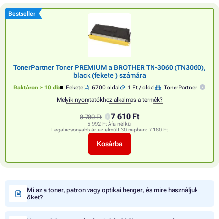
Bestseller
TonerPartner Toner PREMIUM a BROTHER TN-3060 (TN3060),
black (fekete ) számára
Raktáron > 10 db
Fekete
6700 oldal
1 Ft / oldal
TonerPartner
Melyik nyomtatókhoz alkalmas a termék?
7 610 Ft
8 780 Ft
5 992 Ft Áfa nélkül
Legalacsonyabb ár az elmúlt 30 napban:
7 180 Ft
Kosárba
Mi az a toner, patron vagy optikai henger, és mire használjuk
őket?