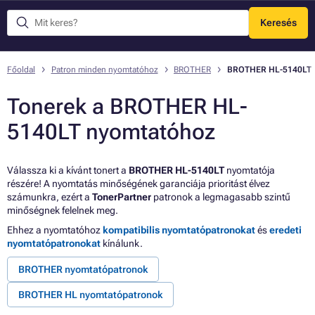
Keresés
Menü
Főoldal
Patron minden nyomtatóhoz
BROTHER
BROTHER HL-5140LT
Tonerek a BROTHER HL-
5140LT nyomtatóhoz
Válassza ki a kívánt tonert a
BROTHER HL-5140LT
nyomtatója
részére! A nyomtatás minőségének garanciája prioritást élvez
számunkra, ezért a
TonerPartner
patronok a legmagasabb szintű
minőségnek felelnek meg.
Ehhez a nyomtatóhoz
kompatibilis nyomtatópatronokat
és
eredeti
nyomtatópatronokat
kínálunk.
BROTHER nyomtatópatronok
BROTHER HL nyomtatópatronok