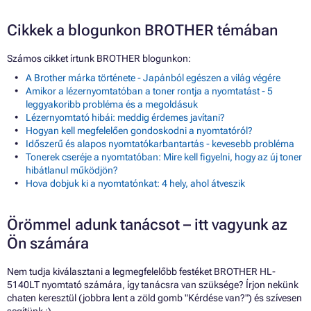
Cikkek a blogunkon BROTHER témában
Számos cikket írtunk BROTHER blogunkon:
A Brother márka története - Japánból egészen a világ végére
Amikor a lézernyomtatóban a toner rontja a nyomtatást - 5
leggyakoribb probléma és a megoldásuk
Lézernyomtató hibái: meddig érdemes javítani?
Hogyan kell megfelelően gondoskodni a nyomtatóról?
Időszerű és alapos nyomtatókarbantartás - kevesebb probléma
Tonerek cseréje a nyomtatóban: Mire kell figyelni, hogy az új toner
hibátlanul működjön?
Hova dobjuk ki a nyomtatónkat: 4 hely, ahol átveszik
Örömmel adunk tanácsot – itt vagyunk az
Ön számára
Nem tudja kiválasztani a legmegfelelőbb festéket BROTHER HL-
5140LT nyomtató számára, így tanácsra van szüksége? Írjon nekünk
chaten keresztül (jobbra lent a zöld gomb "Kérdése van?") és szívesen