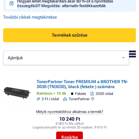
Hogyan lehet megtakarítani akár 80 %-ot a nyomtatás
összegéből? Megoldás: alternatív festékkazetták
További cikkek megtekintése
Termékek szűrése
Ajánljuk
TonerPartner Toner PREMIUM a BROTHER TN-
3030 (TN3030), black (fekete ) számára
Raktáron > 10 db
Fekete
3500 oldal
3 Ft / oldal
TonerPartner
Melyik nyomtatókhoz alkalmas a termék?
10 240 Ft
8 063 Ft Áfa nélkül
Legalacsonyabb ár az elmúlt 30 napban:
9 615 Ft
Kosárba