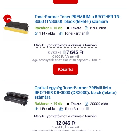
TonerPartner Toner PREMIUM a BROTHER TN-
- 13%
3060 (TN3060), black (fekete ) számára
Raktáron > 10 db
Fekete
6700 oldal
1 Ft / oldal
TonerPartner
Melyik nyomtatókhoz alkalmas a termék?
7 645 Ft
8 780 Ft
6 020 Ft Áfa nélkül
Legalacsonyabb ár az elmúlt 30 napban:
7 180 Ft
Kosárba
Optikai egység TonerPartner PREMIUM a
BROTHER DR-3000 (DR3000), black (fekete)
számára
Raktáron > 10 db
Fekete
20000 oldal
1 Ft / oldal
TonerPartner
Melyik nyomtatókhoz alkalmas a termék?
12 045 Ft
9 484 Ft Áfa nélkül
Legalacsonyabb ár az elmúlt 30 napban:
11 715 Ft