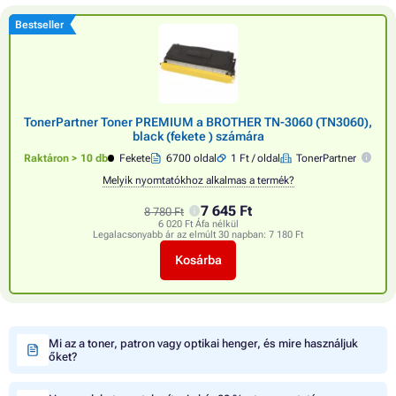
Bestseller
TonerPartner Toner PREMIUM a BROTHER TN-3060 (TN3060),
black (fekete ) számára
Raktáron > 10 db
Fekete
6700 oldal
1 Ft / oldal
TonerPartner
Melyik nyomtatókhoz alkalmas a termék?
7 645 Ft
8 780 Ft
6 020 Ft Áfa nélkül
Legalacsonyabb ár az elmúlt 30 napban:
7 180 Ft
Kosárba
Mi az a toner, patron vagy optikai henger, és mire használjuk
őket?