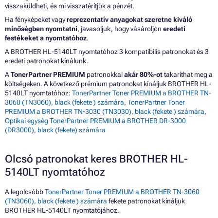
visszaküldheti, és mi visszatérítjük a pénzét.
Ha fényképeket vagy
reprezentatív anyagokat szeretne kiváló
minőségben nyomtatni
, javasoljuk, hogy vásároljon
eredeti
festékeket a nyomtatóhoz
.
A BROTHER HL-5140LT nyomtatóhoz 3 kompatibilis patronokat és 3
eredeti patronokat kínálunk.
A
TonerPartner PREMIUM
patronokkal
akár 80%-ot
takaríthat meg a
költségeken. A következő prémium patronokat kínáljuk BROTHER HL-
5140LT nyomtatóhoz:
TonerPartner Toner PREMIUM a BROTHER TN-
3060 (TN3060), black (fekete ) számára
,
TonerPartner Toner
PREMIUM a BROTHER TN-3030 (TN3030), black (fekete ) számára
,
Optikai egység TonerPartner PREMIUM a BROTHER DR-3000
(DR3000), black (fekete) számára
Olcsó patronokat keres BROTHER HL-
5140LT nyomtatóhoz
A legolcsóbb
TonerPartner Toner PREMIUM a BROTHER TN-3060
(TN3060), black (fekete ) számára
fekete patronokat kínáljuk
BROTHER HL-5140LT nyomtatójához.