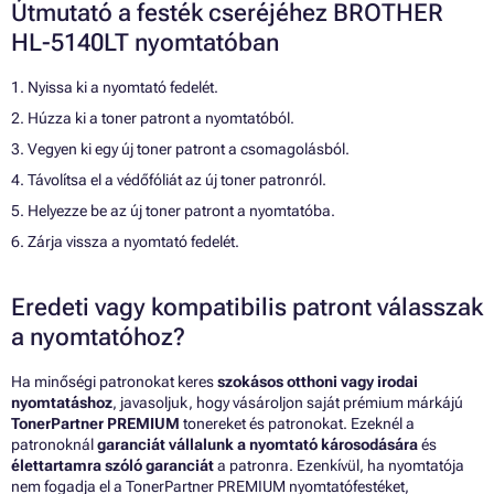
Útmutató a festék cseréjéhez BROTHER
HL-5140LT nyomtatóban
1. Nyissa ki a nyomtató fedelét.
2. Húzza ki a toner patront a nyomtatóból.
3. Vegyen ki egy új toner patront a csomagolásból.
4. Távolítsa el a védőfóliát az új toner patronról.
5. Helyezze be az új toner patront a nyomtatóba.
6. Zárja vissza a nyomtató fedelét.
Eredeti vagy kompatibilis patront válasszak
a nyomtatóhoz?
Ha minőségi patronokat keres
szokásos otthoni vagy irodai
nyomtatáshoz
, javasoljuk, hogy vásároljon saját prémium márkájú
TonerPartner PREMIUM
tonereket és patronokat. Ezeknél a
patronoknál
garanciát vállalunk a nyomtató károsodására
és
élettartamra szóló garanciát
a patronra. Ezenkívül, ha nyomtatója
nem fogadja el a TonerPartner PREMIUM nyomtatófestéket,