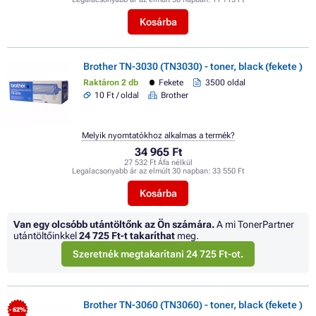
Kosárba
Brother TN-3030 (TN3030) - toner, black (fekete )
Raktáron 2 db
Fekete
3500 oldal
10 Ft / oldal
Brother
Melyik nyomtatókhoz alkalmas a termék?
34 965 Ft
27 532 Ft Áfa nélkül
Legalacsonyabb ár az elmúlt 30 napban:
33 550 Ft
Kosárba
Van egy olcsóbb utántöltőnk az Ön számára.
A mi TonerPartner
utántöltőinkkel
24 725 Ft
-t takaríthat
meg.
Szeretnék megtakarítani 24 725 Ft-ot.
Brother TN-3060 (TN3060) - toner, black (fekete )
- 62%