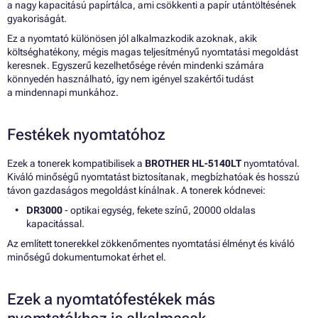
a nagy kapacitású papírtálca, ami csökkenti a papír utántöltésének
gyakoriságát.
Ez a nyomtató különösen jól alkalmazkodik azoknak, akik
költséghatékony, mégis magas teljesítményű nyomtatási megoldást
keresnek. Egyszerű kezelhetősége révén mindenki számára
könnyedén használható, így nem igényel szakértői tudást
a mindennapi munkához.
Festékek nyomtatóhoz
Ezek a tonerek kompatibilisek a
BROTHER HL-5140LT
nyomtatóval.
Kiváló minőségű nyomtatást biztosítanak, megbízhatóak és hosszú
távon gazdaságos megoldást kínálnak. A tonerek kódnevei:
DR3000
- optikai egység, fekete színű, 20000 oldalas
kapacitással.
Az említett tonerekkel zökkenőmentes nyomtatási élményt és kiváló
minőségű dokumentumokat érhet el.
Ezek a nyomtatófestékek más