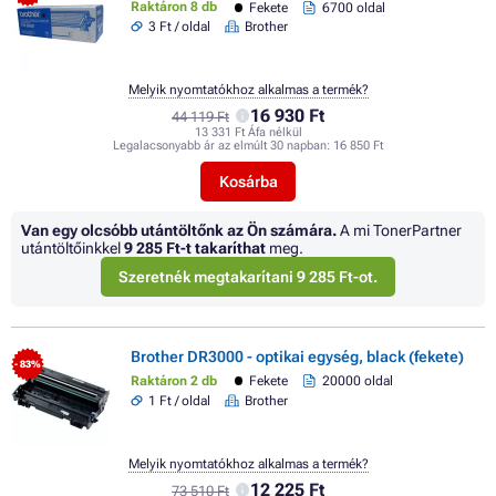
Raktáron 8 db
Fekete
6700 oldal
3 Ft / oldal
Brother
Melyik nyomtatókhoz alkalmas a termék?
16 930 Ft
44 119 Ft
13 331 Ft Áfa nélkül
Legalacsonyabb ár az elmúlt 30 napban:
16 850 Ft
Kosárba
Van egy olcsóbb utántöltőnk az Ön számára.
A mi TonerPartner
utántöltőinkkel
9 285 Ft
-t takaríthat
meg.
Szeretnék megtakarítani 9 285 Ft-ot.
Brother DR3000 - optikai egység, black (fekete)
- 83%
Raktáron 2 db
Fekete
20000 oldal
1 Ft / oldal
Brother
Melyik nyomtatókhoz alkalmas a termék?
12 225 Ft
73 510 Ft