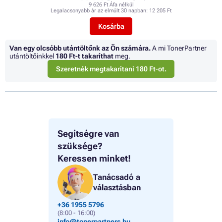
9 626 Ft Áfa nélkül
Legalacsonyabb ár az elmúlt 30 napban:
12 205 Ft
Kosárba
Van egy olcsóbb utántöltőnk az Ön számára.
A mi TonerPartner
utántöltőinkkel
180 Ft
-t takaríthat
meg.
Szeretnék megtakarítani 180 Ft-ot.
Segítségre van
szüksége?
Keressen minket!
Tanácsadó a
választásban
+36 1955 5796
(8:00 - 16:00)
info@tonerpartners.hu