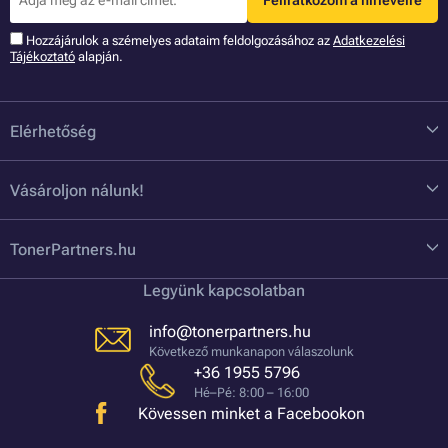
Feliratkozom a hírlevélre
Hozzájárulok a szémelyes adataim feldolgozásához az
Adatkezelési
Tájékoztató
alapján.
Elérhetőség
Vásároljon nálunk!
TonerPartners.hu
Legyünk kapcsolatban
info@tonerpartners.hu
Következő munkanapon válaszolunk
+36 1955 5796
Hé–Pé: 8:00 – 16:00
Kövessen minket a Facebookon