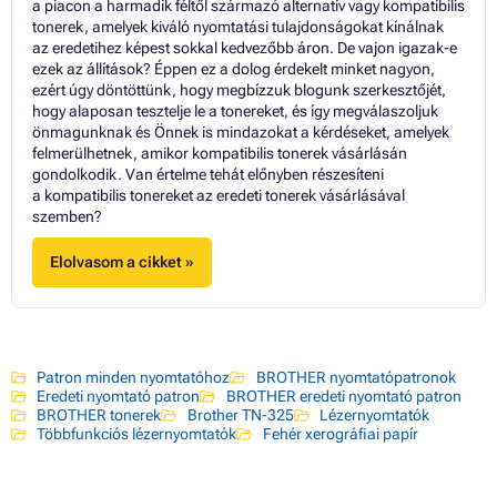
a piacon a harmadik féltől származó alternatív vagy kompatibilis
tonerek, amelyek kiváló nyomtatási tulajdonságokat kínálnak
az eredetihez képest sokkal kedvezőbb áron. De vajon igazak-e
ezek az állítások? Éppen ez a dolog érdekelt minket nagyon,
ezért úgy döntöttünk, hogy megbízzuk blogunk szerkesztőjét,
hogy alaposan tesztelje le a tonereket, és így megválaszoljuk
önmagunknak és Önnek is mindazokat a kérdéseket, amelyek
felmerülhetnek, amikor kompatibilis tonerek vásárlásán
gondolkodik. Van értelme tehát előnyben részesíteni
a kompatibilis tonereket az eredeti tonerek vásárlásával
szemben?
Elolvasom a cikket »
Patron minden nyomtatóhoz
BROTHER nyomtatópatronok
Eredeti nyomtató patron
BROTHER eredeti nyomtató patron
BROTHER tonerek
Brother TN-325
Lézernyomtatók
Többfunkciós lézernyomtatók
Fehér xerográfiai papír