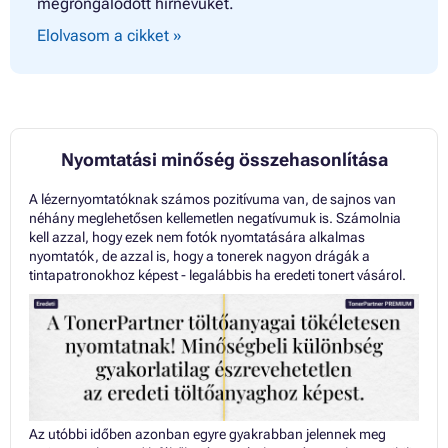
megrongálódott hírnevüket.
Elolvasom a cikket »
Nyomtatási minőség összehasonlítása
A lézernyomtatóknak számos pozitívuma van, de sajnos van
néhány meglehetősen kellemetlen negatívumuk is. Számolnia
kell azzal, hogy ezek nem fotók nyomtatására alkalmas
nyomtatók, de azzal is, hogy a tonerek nagyon drágák a
tintapatronokhoz képest - legalábbis ha eredeti tonert vásárol.
Az utóbbi időben azonban egyre gyakrabban jelennek meg