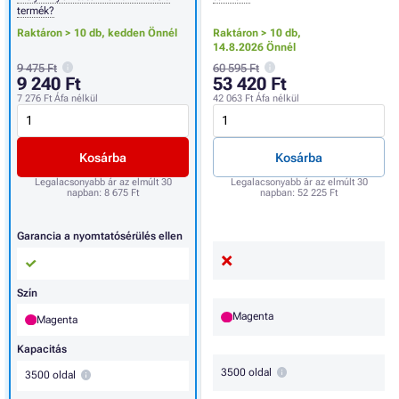
termék?
Raktáron > 10 db,
kedden Önnél
Raktáron > 10 db,
14.8.2026 Önnél
9 475 Ft
60 595 Ft
9 240 Ft
53 420 Ft
7 276 Ft
Áfa nélkül
42 063 Ft
Áfa nélkül
Kosárba
Kosárba
Legalacsonyabb ár az elmúlt 30
Legalacsonyabb ár az elmúlt 30
napban:
8 675 Ft
napban:
52 225 Ft
Garancia a nyomtatósérülés ellen
Szín
Magenta
Magenta
Kapacitás
3500 oldal
3500 oldal