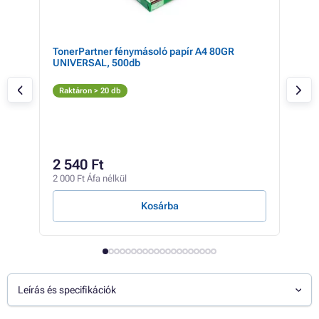
TN-
TonerPartner fénymásoló papír A4 80GR
Bro
UNIVERSAL, 500db
(sá
S
Raktáron > 20 db
Rak
60 5
55
2 540 Ft
43 4
2 000 Ft Áfa nélkül
16 Ft
Kosárba
Leírás és specifikációk