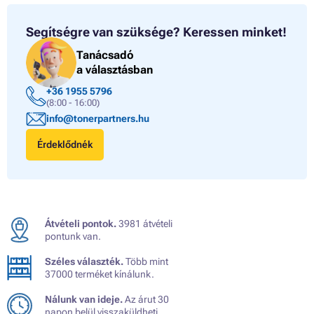
Segítségre van szüksége?
Keressen minket!
Tanácsadó
a választásban
+36 1955 5796
(8:00 - 16:00)
info@tonerpartners.hu
Érdeklődnék
Átvételi pontok.
3981 átvételi
pontunk van.
Széles választék.
Több mint
37000 terméket kínálunk.
Nálunk van ideje.
Az árut 30
napon belül visszaküldheti.