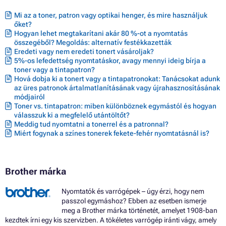
Mi az a toner, patron vagy optikai henger, és mire használjuk
őket?
Hogyan lehet megtakarítani akár 80 %-ot a nyomtatás
összegéből? Megoldás: alternatív festékkazetták
Eredeti vagy nem eredeti tonert vásároljak?
5%-os lefedettség nyomtatáskor, avagy mennyi ideig bírja a
toner vagy a tintapatron?
Hová dobja ki a tonert vagy a tintapatronokat: Tanácsokat adunk
az üres patronok ártalmatlanításának vagy újrahasznosításának
módjairól
Toner vs. tintapatron: miben különböznek egymástól és hogyan
válasszuk ki a megfelelő utántöltőt?
Meddig tud nyomtatni a tonerrel és a patronnal?
Miért fogynak a színes tonerek fekete-fehér nyomtatásnál is?
Brother márka
Nyomtatók és varrógépek – úgy érzi, hogy nem
passzol egymáshoz? Ebben az esetben ismerje
meg a Brother márka történetét, amelyet 1908-ban
kezdtek írni egy kis szervizben. A tökéletes varrógép iránti vágy, amely