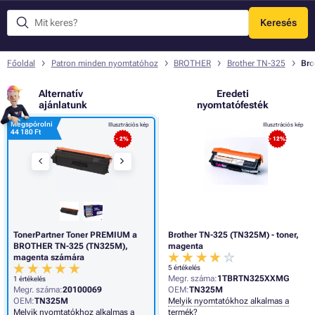
Keresés
Menü
Főoldal
Patron minden nyomtatóhoz
BROTHER
Brother TN-325
Bro
Alternatív
Eredeti
ajánlatunk
nyomtatófesték
Megspórolni
Illusztrációs kép
Illusztrációs kép
44 180 Ft
- 2%
- 12%
TonerPartner Toner PREMIUM a
Brother TN-325 (TN325M) - toner,
BROTHER TN-325 (TN325M),
magenta
magenta számára
5 értékelés
Megr. száma:
1TBRTN325XXMG
1 értékelés
Megr. száma:
20100069
OEM:
TN325M
OEM:
TN325M
Melyik nyomtatókhoz alkalmas a
Melyik nyomtatókhoz alkalmas a
termék?