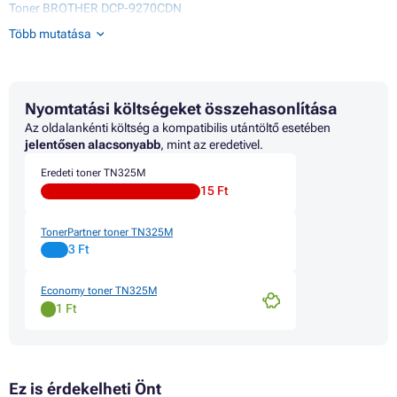
Toner BROTHER DCP-9270CDN
Toner BROTHER HL-4100 SERIES
Több mutatása
Toner BROTHER HL-4140CN
Toner BROTHER HL-4150CDN
Toner BROTHER HL-4500 SERIES
Toner BROTHER HL-4570CDW
Nyomtatási költségeket összehasonlítása
Toner BROTHER HL-4570CDWT
Toner BROTHER MFC-9460CDN
Az oldalankénti költség a kompatibilis utántöltő esetében
Toner BROTHER MFC-9465CDN
jelentősen alacsonyabb
, mint az eredetivel.
Toner BROTHER MFC-9560CDW
Eredeti toner TN325M
Toner BROTHER MFC-9970CDN
15 Ft
Toner BROTHER MFC-9970CDW
TonerPartner toner TN325M
3 Ft
Economy toner TN325M
1 Ft
Ez is érdekelheti Önt