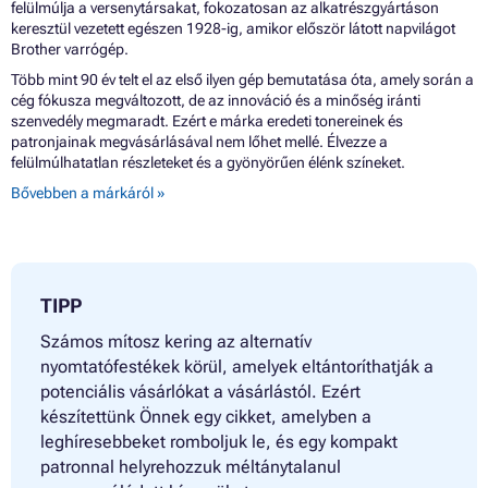
felülmúlja a versenytársakat, fokozatosan az alkatrészgyártáson
keresztül vezetett egészen 1928-ig, amikor először látott napvilágot
Brother varrógép.
Több mint 90 év telt el az első ilyen gép bemutatása óta, amely során a
cég fókusza megváltozott, de az innováció és a minőség iránti
szenvedély megmaradt. Ezért e márka eredeti tonereinek és
patronjainak megvásárlásával nem lőhet mellé. Élvezze a
felülmúlhatatlan részleteket és a gyönyörűen élénk színeket.
Bővebben a márkáról »
TIPP
Számos mítosz kering az alternatív
nyomtatófestékek körül, amelyek eltántoríthatják a
potenciális vásárlókat a vásárlástól. Ezért
készítettünk Önnek egy cikket, amelyben a
leghíresebbeket romboljuk le, és egy kompakt
patronnal helyrehozzuk méltánytalanul