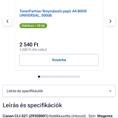
TonerPartner fénymásoló papír A4 80GR
Can
UNIVERSAL, 500db
(fek
Fe
Raktáron > 20 db
Rak
5 
2 540 Ft
4 69
2 000 Ft Áfa nélkül
314 F
Kosárba
Leírás és specifikációk
Leírás és specifikációk
Canon CLI-521 (2935B001)
festékkazetta (inkoust) . Szín:
Magenta
.