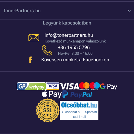
TonerPartners.hu
Legyünk kapcsolatban
info@tonerpartners.hu
Következő munkanapon válaszolunk
+36 1955 5796
Hé–Pé: 8:00 – 16:00
Kövessen minket a Facebookon
Olcsóbbat.hu – Spórolni
tudni kell