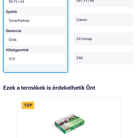
547 Ft / ml
56 Ft / ml
Gyártó
Canon
TonerPartner
Garancia
24 hónap
Örök
Hűségpontok
246
310
Ezek a termékek is érdekelhetik Önt
TOP