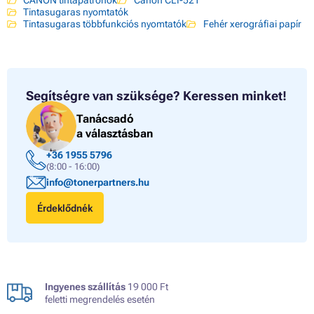
Tintasugaras nyomtatók
Tintasugaras többfunkciós nyomtatók
Fehér xerográfiai papír
Segítségre van szüksége?
Keressen minket!
Tanácsadó
a választásban
+36 1955 5796
(8:00 - 16:00)
info@tonerpartners.hu
Érdeklődnék
Ingyenes szállítás
19 000 Ft
feletti megrendelés esetén