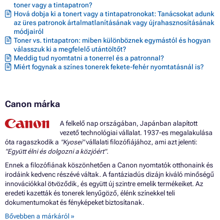
toner vagy a tintapatron?
Hová dobja ki a tonert vagy a tintapatronokat: Tanácsokat adunk
az üres patronok ártalmatlanításának vagy újrahasznosításának
módjairól
Toner vs. tintapatron: miben különböznek egymástól és hogyan
válasszuk ki a megfelelő utántöltőt?
Meddig tud nyomtatni a tonerrel és a patronnal?
Miért fogynak a színes tonerek fekete-fehér nyomtatásnál is?
Canon márka
A felkelő nap országában, Japánban alapított
vezető technológiai vállalat. 1937-es megalakulása
óta ragaszkodik a
"Kyosei"
vállalati filozófiájához, ami azt jelenti:
"Együtt élni és dolgozni a közjóért".
Ennek a filozófiának köszönhetően a Canon nyomtatók otthonaink és
irodáink kedvenc részévé váltak. A fantáziadús dizájn kiváló minőségű
innovációkkal ötvöződik, és együtt új szintre emelik termékeiket. Az
eredeti kazetták és tonerek lenyűgöző, élénk színekkel teli
dokumentumokat és fényképeket biztosítanak.
Bővebben a márkáról »