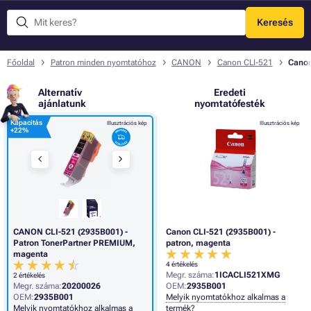
Keresés
Menü
Főoldal
Patron minden nyomtatóhoz
CANON
Canon CLI-521
Canon
Alternatív
Eredeti
ajánlatunk
nyomtatófesték
Kapacitás
Illusztrációs kép
Illusztrációs kép
+
22%
CANON CLI-521 (2935B001) -
Canon CLI-521 (2935B001) -
Patron TonerPartner PREMIUM,
patron, magenta
magenta
4 értékelés
Megr. száma:
1ICACLI521XMG
2 értékelés
Megr. száma:
20200026
OEM:
2935B001
OEM:
2935B001
Melyik nyomtatókhoz alkalmas a
Melyik nyomtatókhoz alkalmas a
termék?