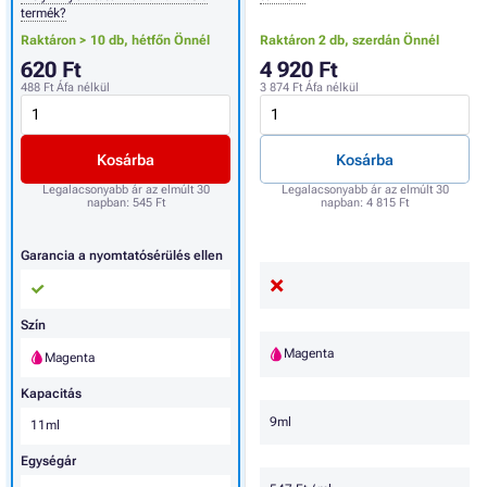
termék?
Raktáron > 10 db,
hétfőn Önnél
Raktáron 2 db,
szerdán Önnél
620 Ft
4 920 Ft
488 Ft
Áfa nélkül
3 874 Ft
Áfa nélkül
Kosárba
Kosárba
Legalacsonyabb ár az elmúlt 30
Legalacsonyabb ár az elmúlt 30
napban:
545 Ft
napban:
4 815 Ft
Garancia a nyomtatósérülés ellen
Szín
Magenta
Magenta
Kapacitás
9ml
11ml
Egységár