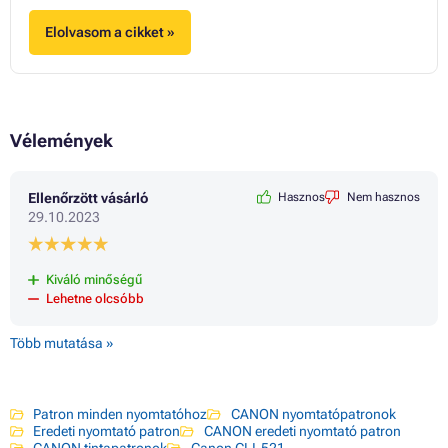
Elolvasom a cikket »
Vélemények
Ellenőrzött vásárló
Hasznos
Nem hasznos
29.10.2023
Kiváló minőségű
Lehetne olcsóbb
Több mutatása »
Patron minden nyomtatóhoz
CANON nyomtatópatronok
Eredeti nyomtató patron
CANON eredeti nyomtató patron
CANON tintapatronok
Canon CLI-521