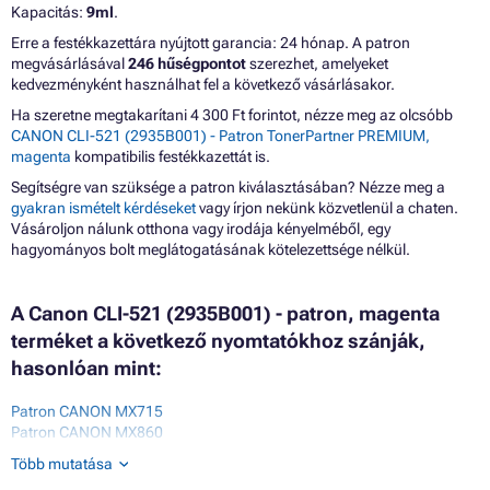
Kapacitás:
9ml
.
Erre a festékkazettára nyújtott garancia: 24 hónap. A patron
megvásárlásával
246 hűségpontot
szerezhet, amelyeket
kedvezményként használhat fel a következő vásárlásakor.
Ha szeretne megtakarítani 4 300 Ft forintot, nézze meg az olcsóbb
CANON CLI-521 (2935B001) - Patron TonerPartner PREMIUM,
magenta
kompatibilis festékkazettát is.
Segítségre van szüksége a patron kiválasztásában? Nézze meg a
gyakran ismételt kérdéseket
vagy írjon nekünk közvetlenül a chaten.
Vásároljon nálunk otthona vagy irodája kényelméből, egy
hagyományos bolt meglátogatásának kötelezettsége nélkül.
A Canon CLI-521 (2935B001) - patron, magenta
terméket a következő nyomtatókhoz szánják,
hasonlóan mint:
Patron CANON MX715
Patron CANON MX860
Patron CANON MX870
Több mutatása
Patron CANON MX880