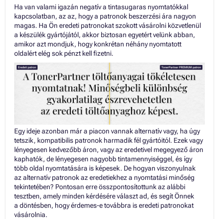
Ha van valami igazán negatív a tintasugaras nyomtatókkal
kapcsolatban, az az, hogy a patronok beszerzési ára nagyon
magas. Ha Ön eredeti patronokat szokott vásárolni közvetlenül
a készülék gyártójától, akkor biztosan egyetért velünk abban,
amikor azt mondjuk, hogy konkrétan néhány nyomtatott
oldalért elég sok pénzt kell fizetni.
Egy ideje azonban már a piacon vannak alternatív vagy, ha úgy
tetszik, kompatibilis patronok harmadik fél gyártóitól. Ezek vagy
lényegesen kedvezőbb áron, vagy az eredetivel megegyező áron
kaphatók, de lényegesen nagyobb tintamennyiséggel, és így
több oldal nyomtatására is képesek. De hogyan viszonyulnak
az alternatív patronok az eredetiekhez a nyomtatási minőség
tekintetében? Pontosan erre összpontosítottunk az alábbi
tesztben, amely minden kérdésére választ ad, és segít Önnek
a döntésben, hogy érdemes-e továbbra is eredeti patronokat
vásárolnia.