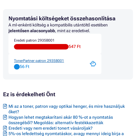
Patron CANON PIXMA IP3600
Patron CANON PIXMA IP3600 SERIES
Patron CANON PIXMA IP4600
Nyomtatási költségeket összehasonlítása
Patron CANON PIXMA IP4600 SERIES
Patron CANON PIXMA IP4600X
A ml-enkénti költség a kompatibilis utántöltő esetében
Patron CANON PIXMA IP4700
jelentősen alacsonyabb
, mint az eredetivel.
Patron CANON PIXMA MP540
Eredeti patron 2935B001
Patron CANON PIXMA MP550
547 Ft
Patron CANON PIXMA MP560
Patron CANON PIXMA MP620
Patron CANON PIXMA MP620 SERIES
TonerPartner patron 2935B001
Patron CANON PIXMA MP640
56 Ft
Patron CANON PIXMA MP640 SERIES
Patron CANON PIXMA MP640R
Patron CANON PIXMA MP650
Patron CANON PIXMA MP980
Ez is érdekelheti Önt
Patron CANON PIXMA MP990
Patron CANON PIXMA MX860
Patron CANON PIXMA MX870
Mi az a toner, patron vagy optikai henger, és mire használjuk
Patron CANON PIXMA MX870 SERIES
őket?
Hogyan lehet megtakarítani akár 80 %-ot a nyomtatás
összegéből? Megoldás: alternatív festékkazetták
Eredeti vagy nem eredeti tonert vásároljak?
5%-os lefedettség nyomtatáskor, avagy mennyi ideig bírja a