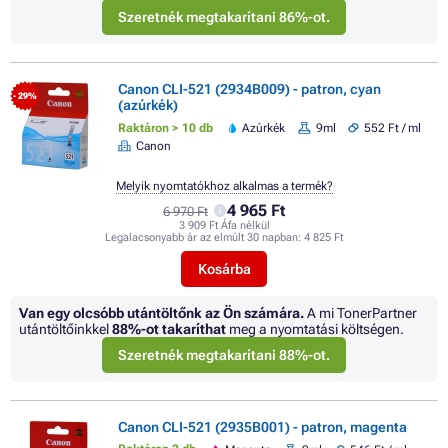
Szeretnék megtakarítani 86%-ot.
Canon CLI-521 (2934B009) - patron, cyan
- 29%
(azúrkék)
Raktáron > 10 db
Azúrkék
9ml
552 Ft / ml
Canon
Melyik nyomtatókhoz alkalmas a termék?
4 965 Ft
6 970 Ft
3 909 Ft Áfa nélkül
Legalacsonyabb ár az elmúlt 30 napban:
4 825 Ft
Kosárba
Van egy olcsóbb utántöltőnk az Ön számára.
A mi TonerPartner
utántöltőinkkel
88%
-ot takaríthat
meg a nyomtatási költségen.
Szeretnék megtakarítani 88%-ot.
Canon CLI-521 (2935B001) - patron, magenta