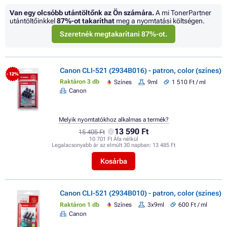
Van egy olcsóbb utántöltőnk az Ön számára.
A mi TonerPartner
utántöltőinkkel
87%
-ot takaríthat
meg a nyomtatási költségen.
Szeretnék megtakarítani 87%-ot.
Canon CLI-521 (2934B016) - patron, color (színes)
- 12%
Raktáron 3 db
Színes
9ml
1 510 Ft / ml
Canon
Melyik nyomtatókhoz alkalmas a termék?
13 590 Ft
15 405 Ft
10 701 Ft Áfa nélkül
Legalacsonyabb ár az elmúlt 30 napban:
13 485 Ft
Kosárba
Canon CLI-521 (2934B010) - patron, color (színes)
Raktáron 1 db
Színes
3x9ml
600 Ft / ml
Canon