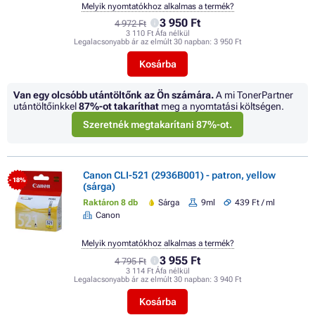
Melyik nyomtatókhoz alkalmas a termék?
3 950 Ft
4 972 Ft
3 110 Ft Áfa nélkül
Legalacsonyabb ár az elmúlt 30 napban:
3 950 Ft
Kosárba
Van egy olcsóbb utántöltőnk az Ön számára.
A mi TonerPartner
utántöltőinkkel
87%
-ot takaríthat
meg a nyomtatási költségen.
Szeretnék megtakarítani 87%-ot.
Canon CLI-521 (2936B001) - patron, yellow
- 18%
(sárga)
Raktáron 8 db
Sárga
9ml
439 Ft / ml
Canon
Melyik nyomtatókhoz alkalmas a termék?
3 955 Ft
4 795 Ft
3 114 Ft Áfa nélkül
Legalacsonyabb ár az elmúlt 30 napban:
3 940 Ft
Kosárba