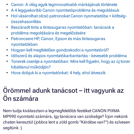
Canon: A világ egyik leginnovatívabb márkájának története
A 4 leggyakoribb Canon nyomtatóprobléma és megoldásuk
Hol vásárolhat olcsó patronokat Canon nyomatatóba + költség-
összehasonlítás
Beszáradt tinta a tintasugaras nyomtatóban: tanácsok a
probléma megoldására és megelőzésére
Patroncsere HP, Canon, Epson és más tintasugaras
nyomtatókban
Hogyan kell megfelelően gondoskodni a nyomtatóról?
Időszerű és alapos nyomtatókarbantartás - kevesebb probléma
Tonerek cseréje a nyomtatóban: Mire kell figyelni, hogy az új toner
hibátlanul működjön?
Hova dobjuk ki a nyomtatónkat: 4 hely, ahol átveszik
Örömmel adunk tanácsot – itt vagyunk az
Ön számára
Nem tudja kiválasztani a legmegfelelőbb festéket CANON PIXMA
MP990 nyomtató számára, így tanácsra van szüksége? Írjon nekünk
chaten keresztül (jobbra lent a zöld gomb "Kérdése van?") és szívesen
segítünk :)