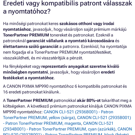
Eredeti vagy kompatibilis patront válasszak
a nyomtatóhoz?
Ha minőségi patronokat keres
szokásos otthoni vagy irodai
nyomtatáshoz
, javasoljuk, hogy vásároljon saját prémium márkájú
TonerPartner PREMIUM
tonereket és patronokat. Ezeknél a
patronoknál
garanciát vállalunk a nyomtató károsodására
és
élettartamra szóló garanciát
a patronra. Ezenkívül, ha nyomtatója
nem fogadja el a TonerPartner PREMIUM nyomtatófestéket,
visszaküldheti, és mi visszatérítjük a pénzét.
Ha fényképeket vagy
reprezentatív anyagokat szeretne kiváló
minőségben nyomtatni
, javasoljuk, hogy vásároljon
eredeti
festékeket a nyomtatóhoz
.
A CANON PIXMA MP990 nyomtatóhoz 6 kompatibilis patronokat és
16 eredeti patronokat kínálunk.
A
TonerPartner PREMIUM
patronokkal
akár 80%-ot
takaríthat meg a
költségeken. A következő prémium patronokat kínáljuk CANON PIXMA
MP990 nyomtatóhoz:
CANON CLI-521 (2936B001) - Patron
TonerPartner PREMIUM, yellow (sárga)
,
CANON CLI-521 (2935B001)
- Patron TonerPartner PREMIUM, magenta
,
CANON CLI-521
(2934B001) - Patron TonerPartner PREMIUM, cyan (azúrkék)
,
CANON
PGI-520 (2932B001) - Patron TonerPartner PREMIUM, black (fekete)
,