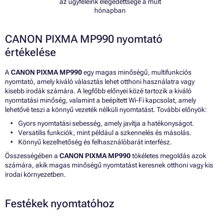
az ügyfeleink elégedettsége a múlt
hónapban
CANON PIXMA MP990 nyomtató
értékelése
A
CANON PIXMA MP990
egy magas minőségű, multifunkciós
nyomtató, amely kiváló választás lehet otthoni használatra vagy
kisebb irodák számára. A legfőbb előnyei közé tartozik a kiváló
nyomtatási minőség, valamint a beépített Wi-Fi kapcsolat, amely
lehetővé teszi a könnyű vezeték nélküli nyomtatást. További előnyök:
Gyors nyomtatási sebesség, amely javítja a hatékonyságot.
Versatilis funkciók, mint például a szkennelés és másolás.
Könnyű kezelhetőség és felhasználóbarát interfész.
Összességében a
CANON PIXMA MP990
tökéletes megoldás azok
számára, akik magas minőségű nyomtatást keresnek otthoni vagy kis
irodai környezetben.
Festékek nyomtatóhoz