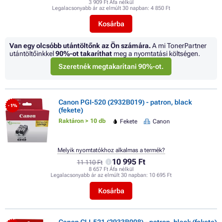
3 909 Ft Áfa nélkül
Legalacsonyabb ár az elmúlt 30 napban:
4 850 Ft
Kosárba
Van egy olcsóbb utántöltőnk az Ön számára.
A mi TonerPartner
utántöltőinkkel
90%
-ot takaríthat
meg a nyomtatási költségen.
Szeretnék megtakarítani 90%-ot.
Canon PGI-520 (2932B019) - patron, black
- 1%
(fekete)
Raktáron > 10 db
Fekete
Canon
Melyik nyomtatókhoz alkalmas a termék?
10 995 Ft
11 110 Ft
8 657 Ft Áfa nélkül
Legalacsonyabb ár az elmúlt 30 napban:
10 695 Ft
Kosárba