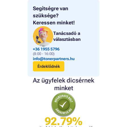
Segítségre van
szüksége?
Keressen minket!
Tanácsadó a
választásban
+36 1955 5796
(8:00 - 16:00)
info@tonerpartners.hu
Érdeklődnék
Az ügyfelek dicsérnek
minket
92.79%