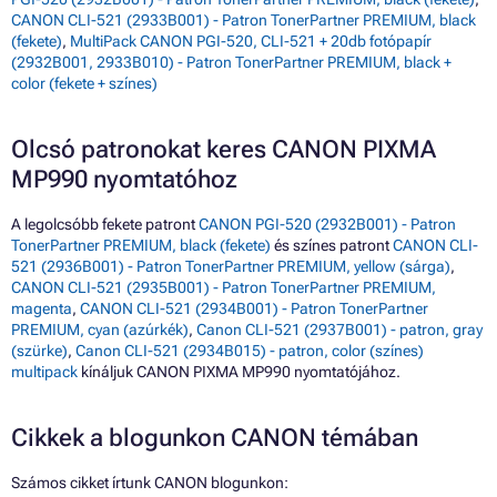
CANON CLI-521 (2933B001) - Patron TonerPartner PREMIUM, black
(fekete)
,
MultiPack CANON PGI-520, CLI-521 + 20db fotópapír
(2932B001, 2933B010) - Patron TonerPartner PREMIUM, black +
color (fekete + színes)
Olcsó patronokat keres CANON PIXMA
MP990 nyomtatóhoz
A legolcsóbb fekete patront
CANON PGI-520 (2932B001) - Patron
TonerPartner PREMIUM, black (fekete)
és színes patront
CANON CLI-
521 (2936B001) - Patron TonerPartner PREMIUM, yellow (sárga)
,
CANON CLI-521 (2935B001) - Patron TonerPartner PREMIUM,
magenta
,
CANON CLI-521 (2934B001) - Patron TonerPartner
PREMIUM, cyan (azúrkék)
,
Canon CLI-521 (2937B001) - patron, gray
(szürke)
,
Canon CLI-521 (2934B015) - patron, color (színes)
multipack
kínáljuk CANON PIXMA MP990 nyomtatójához.
Cikkek a blogunkon CANON témában
Számos cikket írtunk CANON blogunkon: