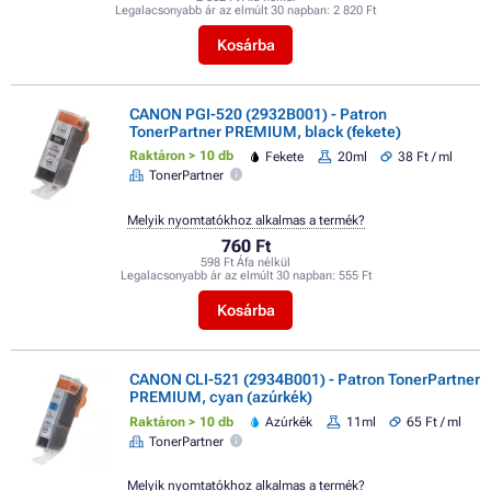
Legalacsonyabb ár az elmúlt 30 napban:
2 820 Ft
Kosárba
CANON PGI-520 (2932B001) - Patron
TonerPartner PREMIUM, black (fekete)
Raktáron > 10 db
Fekete
20ml
38 Ft / ml
TonerPartner
Melyik nyomtatókhoz alkalmas a termék?
760 Ft
598 Ft Áfa nélkül
Legalacsonyabb ár az elmúlt 30 napban:
555 Ft
Kosárba
CANON CLI-521 (2934B001) - Patron TonerPartner
PREMIUM, cyan (azúrkék)
Raktáron > 10 db
Azúrkék
11ml
65 Ft / ml
TonerPartner
Melyik nyomtatókhoz alkalmas a termék?