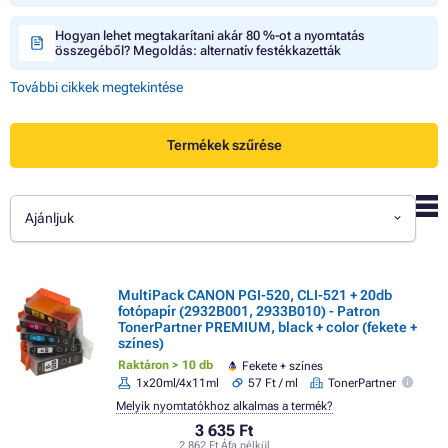
Hogyan lehet megtakarítani akár 80 %-ot a nyomtatás
összegéből? Megoldás: alternatív festékkazetták
További cikkek megtekintése
Termékek szűrése
Ajánljuk
MultiPack CANON PGI-520, CLI-521 + 20db
fotópapír (2932B001, 2933B010) - Patron
TonerPartner PREMIUM, black + color (fekete +
színes)
Raktáron > 10 db
Fekete + színes
1x20ml/4x11ml
57 Ft / ml
TonerPartner
Melyik nyomtatókhoz alkalmas a termék?
3 635 Ft
2 862 Ft Áfa nélkül