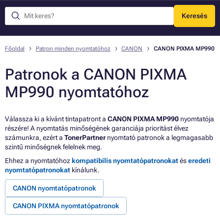
Keresés
Menü
Főoldal
Patron minden nyomtatóhoz
CANON
CANON PIXMA MP990
Patronok a CANON PIXMA
MP990 nyomtatóhoz
Válassza ki a kívánt tintapatront a
CANON PIXMA MP990
nyomtatója
részére! A nyomtatás minőségének garanciája prioritást élvez
számunkra, ezért a
TonerPartner
nyomtató patronok a legmagasabb
szintű minőségnek felelnek meg.
Ehhez a nyomtatóhoz
kompatibilis nyomtatópatronokat
és
eredeti
nyomtatópatronokat
kínálunk.
CANON nyomtatópatronok
CANON PIXMA nyomtatópatronok