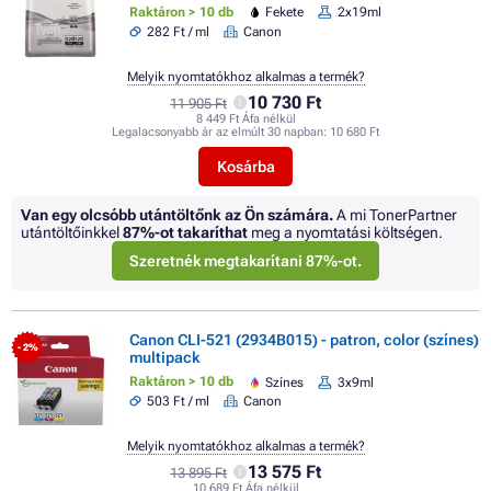
Raktáron > 10 db
Fekete
2x19ml
282 Ft / ml
Canon
Melyik nyomtatókhoz alkalmas a termék?
10 730 Ft
11 905 Ft
8 449 Ft Áfa nélkül
Legalacsonyabb ár az elmúlt 30 napban:
10 680 Ft
Kosárba
Van egy olcsóbb utántöltőnk az Ön számára.
A mi TonerPartner
utántöltőinkkel
87%
-ot takaríthat
meg a nyomtatási költségen.
Szeretnék megtakarítani 87%-ot.
Canon CLI-521 (2934B015) - patron, color (színes)
- 2%
multipack
Raktáron > 10 db
Színes
3x9ml
503 Ft / ml
Canon
Melyik nyomtatókhoz alkalmas a termék?
13 575 Ft
13 895 Ft
10 689 Ft Áfa nélkül