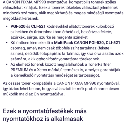
A CANON PIXMA MP990 nyomtatóval kompatibilis tonerek széles
választékát kínáljuk. Ezek a tonerek tökéletes választást jelentenek
mindazok számára, akik megbízható és magas minőségű nyomtatási
megoldást keresnek.
PGI-520
és
CLI-521
kódnevekkel ellátott tonerek különböző
színekben és űrtartalmakban érhetők el, beleértve a fekete,
azúrkék, sárga, szürke és magenta színeket.
Különösen kiemelkedő a
MultiPack CANON PGI-520, CLI-521
csomag, amely nem csak többféle színt tartalmaz (fekete +
színes), de 20db fotópapírt is tartalmaz, így kiváló választás azok
számára, akik otthoni fotónyomtatásra törekednek.
Az elérhető tonerek között megtalálhatóak a TonerPartner
PREMIUM és a Xerox márkájú termékek is, amelyek garantálják
a kiemelkedő nyomtatási minőséget és tartósságot.
Az összes toner kompatibilis a CANON PIXMA MP990 nyomtatóval,
így biztos lehet benne, hogy a választott termék problémamentesen
működik majd az Ön nyomtatójával.
Ezek a nyomtatófestékek más
nyomtatókhoz is alkalmasak