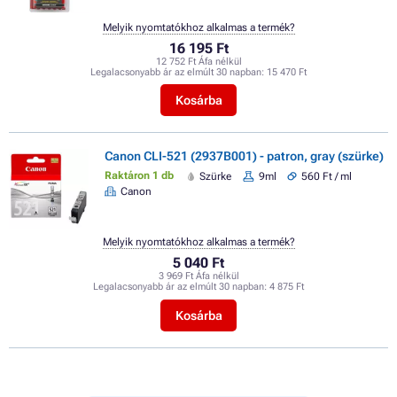
Melyik nyomtatókhoz alkalmas a termék?
16 195 Ft
12 752 Ft Áfa nélkül
Legalacsonyabb ár az elmúlt 30 napban:
15 470 Ft
Kosárba
Canon CLI-521 (2937B001) - patron, gray (szürke)
Raktáron 1 db
Szürke
9ml
560 Ft / ml
Canon
Melyik nyomtatókhoz alkalmas a termék?
5 040 Ft
3 969 Ft Áfa nélkül
Legalacsonyabb ár az elmúlt 30 napban:
4 875 Ft
Kosárba