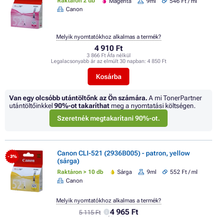
Raktáron 2 db
Magenta
9ml
546 Ft / ml
Canon
Melyik nyomtatókhoz alkalmas a termék?
4 910 Ft
3 866 Ft Áfa nélkül
Legalacsonyabb ár az elmúlt 30 napban:
4 850 Ft
Kosárba
Van egy olcsóbb utántöltőnk az Ön számára.
A mi TonerPartner
utántöltőinkkel
90%
-ot takaríthat
meg a nyomtatási költségen.
Szeretnék megtakarítani 90%-ot.
Canon CLI-521 (2936B005) - patron, yellow
- 3%
(sárga)
Raktáron > 10 db
Sárga
9ml
552 Ft / ml
Canon
Melyik nyomtatókhoz alkalmas a termék?
4 965 Ft
5 115 Ft