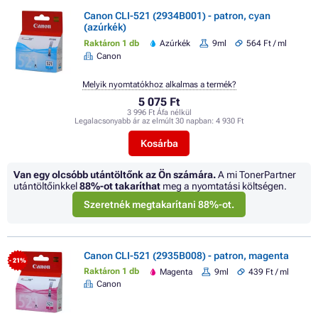
Canon CLI-521 (2934B001) - patron, cyan
(azúrkék)
Raktáron 1 db
Azúrkék
9ml
564 Ft / ml
Canon
Melyik nyomtatókhoz alkalmas a termék?
5 075 Ft
3 996 Ft Áfa nélkül
Legalacsonyabb ár az elmúlt 30 napban:
4 930 Ft
Kosárba
Van egy olcsóbb utántöltőnk az Ön számára.
A mi TonerPartner
utántöltőinkkel
88%
-ot takaríthat
meg a nyomtatási költségen.
Szeretnék megtakarítani 88%-ot.
Canon CLI-521 (2935B008) - patron, magenta
- 21%
Raktáron 1 db
Magenta
9ml
439 Ft / ml
Canon