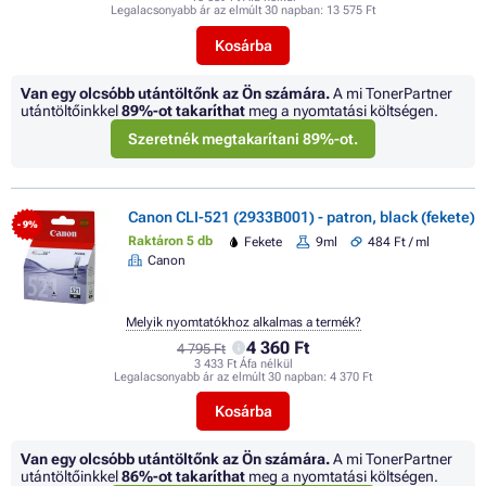
Legalacsonyabb ár az elmúlt 30 napban:
13 575 Ft
Kosárba
Van egy olcsóbb utántöltőnk az Ön számára.
A mi TonerPartner
utántöltőinkkel
89%
-ot takaríthat
meg a nyomtatási költségen.
Szeretnék megtakarítani 89%-ot.
Canon CLI-521 (2933B001) - patron, black (fekete)
- 9%
Raktáron 5 db
Fekete
9ml
484 Ft / ml
Canon
Melyik nyomtatókhoz alkalmas a termék?
4 360 Ft
4 795 Ft
3 433 Ft Áfa nélkül
Legalacsonyabb ár az elmúlt 30 napban:
4 370 Ft
Kosárba
Van egy olcsóbb utántöltőnk az Ön számára.
A mi TonerPartner
utántöltőinkkel
86%
-ot takaríthat
meg a nyomtatási költségen.