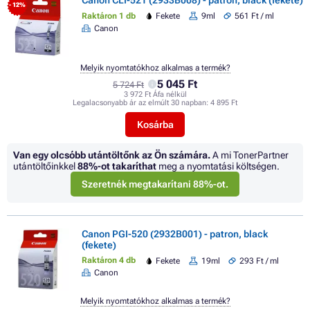
Canon CLI-521 (2933B008) - patron, black (fekete)
- 12%
Raktáron 1 db
Fekete
9ml
561 Ft / ml
Canon
Melyik nyomtatókhoz alkalmas a termék?
5 045 Ft
5 724 Ft
3 972 Ft Áfa nélkül
Legalacsonyabb ár az elmúlt 30 napban:
4 895 Ft
Kosárba
Van egy olcsóbb utántöltőnk az Ön számára.
A mi TonerPartner
utántöltőinkkel
88%
-ot takaríthat
meg a nyomtatási költségen.
Szeretnék megtakarítani 88%-ot.
Canon PGI-520 (2932B001) - patron, black
(fekete)
Raktáron 4 db
Fekete
19ml
293 Ft / ml
Canon
Melyik nyomtatókhoz alkalmas a termék?