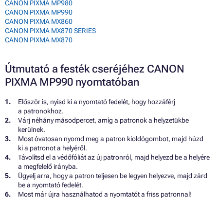
CANON PIXMA MP980
CANON PIXMA MP990
CANON PIXMA MX860
CANON PIXMA MX870 SERIES
CANON PIXMA MX870
Útmutató a festék cseréjéhez CANON
PIXMA MP990 nyomtatóban
Először is, nyisd ki a nyomtató fedelét, hogy hozzáférj
a patronokhoz.
Várj néhány másodpercet, amíg a patronok a helyzetükbe
kerülnek.
Most óvatosan nyomd meg a patron kioldógombot, majd húzd
ki a patronot a helyéről.
Távolítsd el a védőfóliát az új patronról, majd helyezd be a helyére
a megfelelő irányba.
Ügyelj arra, hogy a patron teljesen be legyen helyezve, majd zárd
be a nyomtató fedelét.
Most már újra használhatod a nyomtatót a friss patronnal!