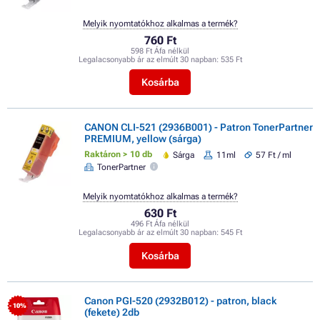
Melyik nyomtatókhoz alkalmas a termék?
760 Ft
598 Ft Áfa nélkül
Legalacsonyabb ár az elmúlt 30 napban:
535 Ft
Kosárba
CANON CLI-521 (2936B001) - Patron TonerPartner
PREMIUM, yellow (sárga)
Raktáron > 10 db
Sárga
11ml
57 Ft / ml
TonerPartner
Melyik nyomtatókhoz alkalmas a termék?
630 Ft
496 Ft Áfa nélkül
Legalacsonyabb ár az elmúlt 30 napban:
545 Ft
Kosárba
Canon PGI-520 (2932B012) - patron, black
- 10%
(fekete) 2db