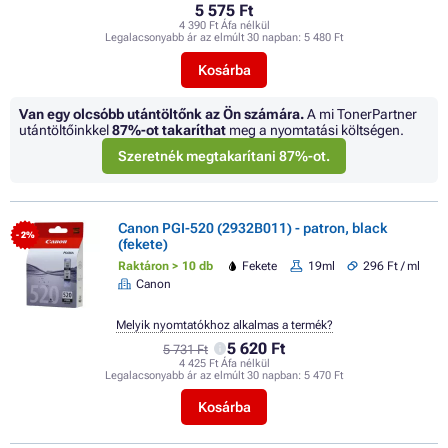
5 575 Ft
4 390 Ft Áfa nélkül
Legalacsonyabb ár az elmúlt 30 napban:
5 480 Ft
Kosárba
Van egy olcsóbb utántöltőnk az Ön számára.
A mi TonerPartner
utántöltőinkkel
87%
-ot takaríthat
meg a nyomtatási költségen.
Szeretnék megtakarítani 87%-ot.
Canon PGI-520 (2932B011) - patron, black
- 2%
(fekete)
Raktáron > 10 db
Fekete
19ml
296 Ft / ml
Canon
Melyik nyomtatókhoz alkalmas a termék?
5 620 Ft
5 731 Ft
4 425 Ft Áfa nélkül
Legalacsonyabb ár az elmúlt 30 napban:
5 470 Ft
Kosárba