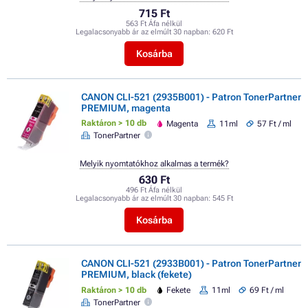
715 Ft
563 Ft Áfa nélkül
Legalacsonyabb ár az elmúlt 30 napban:
620 Ft
Kosárba
CANON CLI-521 (2935B001) - Patron TonerPartner
PREMIUM, magenta
Raktáron > 10 db
Magenta
11ml
57 Ft / ml
TonerPartner
Melyik nyomtatókhoz alkalmas a termék?
630 Ft
496 Ft Áfa nélkül
Legalacsonyabb ár az elmúlt 30 napban:
545 Ft
Kosárba
CANON CLI-521 (2933B001) - Patron TonerPartner
PREMIUM, black (fekete)
Raktáron > 10 db
Fekete
11ml
69 Ft / ml
TonerPartner