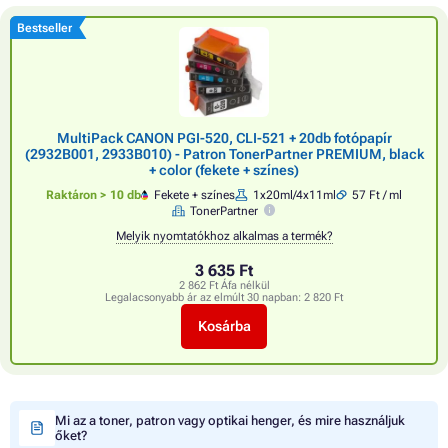
Bestseller
MultiPack CANON PGI-520, CLI-521 + 20db fotópapír
(2932B001, 2933B010) - Patron TonerPartner PREMIUM, black
+ color (fekete + színes)
Raktáron > 10 db
Fekete + színes
1x20ml/4x11ml
57 Ft / ml
TonerPartner
Melyik nyomtatókhoz alkalmas a termék?
3 635 Ft
2 862 Ft Áfa nélkül
Legalacsonyabb ár az elmúlt 30 napban:
2 820 Ft
Kosárba
Mi az a toner, patron vagy optikai henger, és mire használjuk
őket?