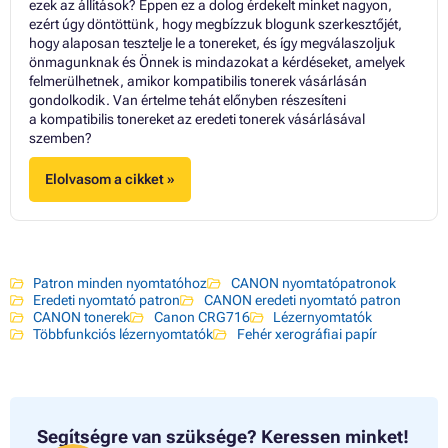
ezek az állítások? Éppen ez a dolog érdekelt minket nagyon,
ezért úgy döntöttünk, hogy megbízzuk blogunk szerkesztőjét,
hogy alaposan tesztelje le a tonereket, és így megválaszoljuk
önmagunknak és Önnek is mindazokat a kérdéseket, amelyek
felmerülhetnek, amikor kompatibilis tonerek vásárlásán
gondolkodik. Van értelme tehát előnyben részesíteni
a kompatibilis tonereket az eredeti tonerek vásárlásával
szemben?
Elolvasom a cikket »
Patron minden nyomtatóhoz
CANON nyomtatópatronok
Eredeti nyomtató patron
CANON eredeti nyomtató patron
CANON tonerek
Canon CRG716
Lézernyomtatók
Többfunkciós lézernyomtatók
Fehér xerográfiai papír
Segítségre van szüksége?
Keressen minket!