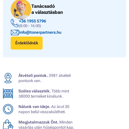
Tanácsadó
a választásban
+36 1955 5796
(8:00 - 16:00)
info@tonerpartners.hu
Érdeklődnék
Átvételi pontok.
3981 átvételi
pontunk van.
Széles választék.
Több mint
38000 terméket kínálunk.
Nálunk van ideje.
Az árut 30
napon belül visszaküldheti.
Megjutalmazzuk Önt.
Minden
vásárlás után hűségpontot kap.