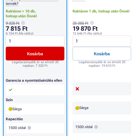
termék?
Raktáron > 10 db,
Raktáron 1 db,
holnap után Önnél
holnap után Önnél
9 325 Ft
25 385 Ft
7 815 Ft
19 870 Ft
6 154 Ft
Áfa nélkül
15 646 Ft
Áfa nélkül
Kosárba
Kosárba
Legalacsonyabb ár az elmúlt 30
Legalacsonyabb ár az elmúlt 30
napban:
7 320 Ft
napban:
19 610 Ft
Garancia a nyomtatósérülés ellen
Szín
Sárga
Sárga
Kapacitás
1500 oldal
1500 oldal