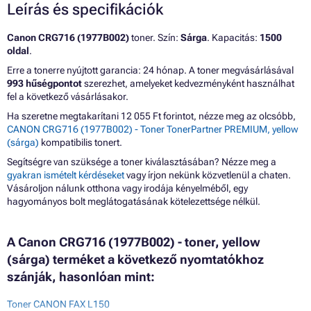
Leírás és specifikációk
Canon CRG716 (1977B002)
toner. Szín:
Sárga
. Kapacitás:
1500
oldal
.
Erre a tonerre nyújtott garancia: 24 hónap. A toner megvásárlásával
993 hűségpontot
szerezhet, amelyeket kedvezményként használhat
fel a következő vásárlásakor.
Ha szeretne megtakarítani 12 055 Ft forintot, nézze meg az olcsóbb,
CANON CRG716 (1977B002) - Toner TonerPartner PREMIUM, yellow
(sárga)
kompatibilis tonert.
Segítségre van szüksége a toner kiválasztásában? Nézze meg a
gyakran ismételt kérdéseket
vagy írjon nekünk közvetlenül a chaten.
Vásároljon nálunk otthona vagy irodája kényelméből, egy
hagyományos bolt meglátogatásának kötelezettsége nélkül.
A Canon CRG716 (1977B002) - toner, yellow
(sárga) terméket a következő nyomtatókhoz
szánják, hasonlóan mint:
Toner CANON FAX L150