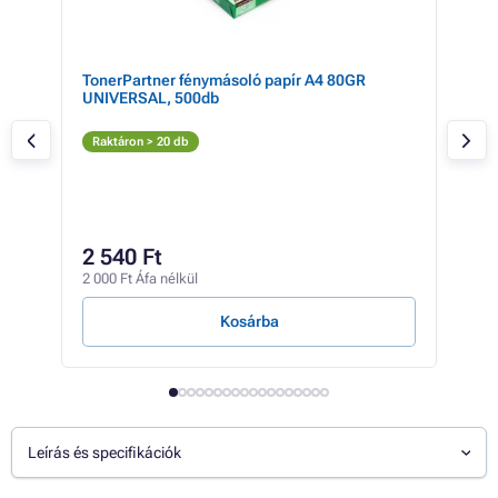
my,
TonerPartner fénymásoló papír A4 80GR
Can
UNIVERSAL, 500db
(fek
Fe
Raktáron > 20 db
Rak
28 4
19
2 540 Ft
15 1
2 000 Ft Áfa nélkül
9 Ft /
Kosárba
Leírás és specifikációk