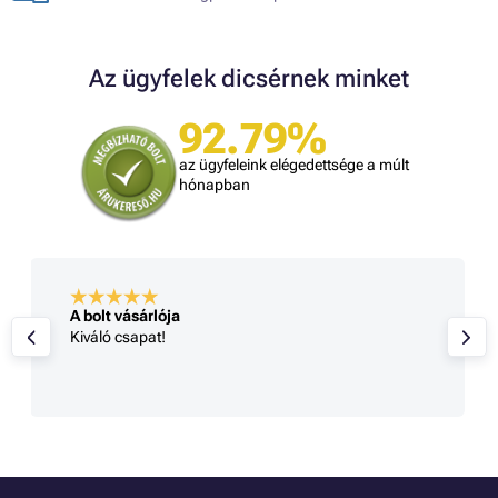
Az ügyfelek dicsérnek minket
92.79%
az ügyfeleink elégedettsége a múlt
hónapban
A bolt vásárlója
Kiváló csapat!