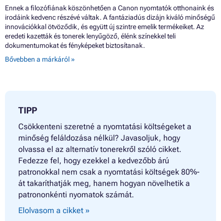
Ennek a filozófiának köszönhetően a Canon nyomtatók otthonaink és
irodáink kedvenc részévé váltak. A fantáziadús dizájn kiváló minőségű
innovációkkal ötvöződik, és együtt új szintre emelik termékeiket. Az
eredeti kazetták és tonerek lenyűgöző, élénk színekkel teli
dokumentumokat és fényképeket biztosítanak.
Bővebben a márkáról »
TIPP
Csökkenteni szeretné a nyomtatási költségeket a
minőség feláldozása nélkül? Javasoljuk, hogy
olvassa el az alternatív tonerekről szóló cikket.
Fedezze fel, hogy ezekkel a kedvezőbb árú
patronokkal nem csak a nyomtatási költségek 80%-
át takaríthatják meg, hanem hogyan növelhetik a
patrononkénti nyomatok számát.
Elolvasom a cikket »