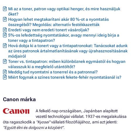
Mi az a toner, patron vagy optikai henger, és mire használjuk
őket?
Hogyan lehet megtakarítani akár 80 %-ot a nyomtatás
összegéből? Megoldás: alternatív festékkazetták
Eredeti vagy nem eredeti tonert vásároljak?
5%-os lefedettség nyomtatáskor, avagy mennyi ideig bírja a
toner vagy a tintapatron?
Hová dobja ki a tonert vagy a tintapatronokat: Tanácsokat adunk
az üres patronok ártalmatlanításának vagy újrahasznosításának
módjairól
Toner vs. tintapatron: miben különböznek egymástól és hogyan
válasszuk ki a megfelelő utántöltőt?
Meddig tud nyomtatni a tonerrel és a patronnal?
Miért fogynak a színes tonerek fekete-fehér nyomtatásnál is?
Canon márka
A felkelő nap országában, Japánban alapított
vezető technológiai vállalat. 1937-es megalakulása
óta ragaszkodik a
"Kyosei"
vállalati filozófiájához, ami azt jelenti:
"Együtt élni és dolgozni a közjóért".