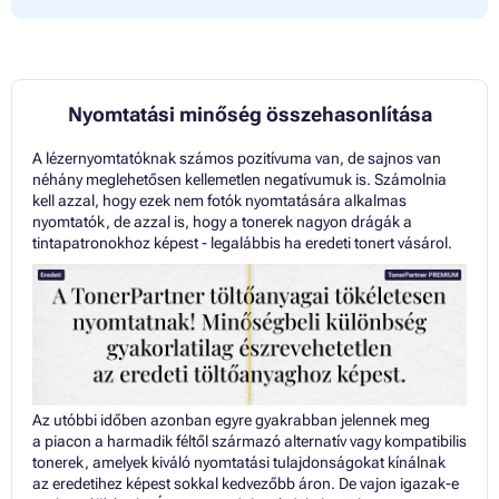
Nyomtatási minőség összehasonlítása
A lézernyomtatóknak számos pozitívuma van, de sajnos van
néhány meglehetősen kellemetlen negatívumuk is. Számolnia
kell azzal, hogy ezek nem fotók nyomtatására alkalmas
nyomtatók, de azzal is, hogy a tonerek nagyon drágák a
tintapatronokhoz képest - legalábbis ha eredeti tonert vásárol.
Az utóbbi időben azonban egyre gyakrabban jelennek meg
a piacon a harmadik féltől származó alternatív vagy kompatibilis
tonerek, amelyek kiváló nyomtatási tulajdonságokat kínálnak
az eredetihez képest sokkal kedvezőbb áron. De vajon igazak-e