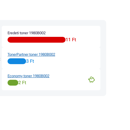
50CDN
50CN
80CW
Eredeti toner 1980B002
11 Ft
TonerPartner toner 1980B002
z
3 Ft
Economy toner 1980B002
2 Ft