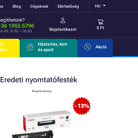
HU
se
Blog
Cégeknek
Elérhetőség
Segíthetünk?
+36 1955 5796
0 Ft
Bejelentkezni
é–Pé: 8:00 – 16:00
ia
Háztartás, kert
Akció
éria
és sport
Eredeti
nyomtatófesték
Illusztrációs kép
- 13%