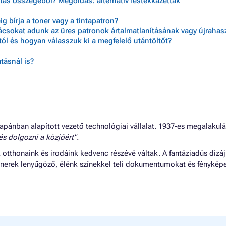
tás összegéből? Megoldás: alternatív festékkazetták
 bírja a toner vagy a tintapatron?
nácsokat adunk az üres patronok ártalmatlanításának vagy újraha
ól és hogyan válasszuk ki a megfelelő utántöltőt?
tásnál is?
apánban alapított vezető technológiai vállalat. 1937-es megalakul
 és dolgozni a közjóért".
tthonaink és irodáink kedvenc részévé váltak. A fantáziadús dizá
 tonerek lenyűgöző, élénk színekkel teli dokumentumokat és fényképe