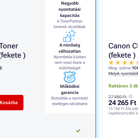
Nagyobb
nyomtatási
kapacitás
A TonerPartner
tonerek olcsóbbak
Toner
Canon CR
A minőség
változatlan
fekete )
(fekete )
Nyomtatás közben
nem veszi észre a
2
különbséget
Megr. száma:
1C
Melyik nyomtató
Raktáron 3 d
Működési
garancia
27 880 Ft
Biztosítás a nyomtató
24 265 Ft
Kosárba
esetleges sérülésére
19 106 Ft
Áfa nél
Legalacsonyabb á