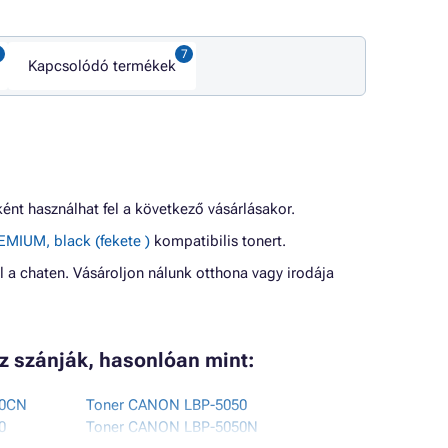
Kapcsolódó termékek
nt használhat fel a következő vásárlásakor.
MIUM, black (fekete )
kompatibilis tonert.
l a chaten. Vásároljon nálunk otthona vagy irodája
oz szánják, hasonlóan mint:
40CN
Toner CANON LBP-5050
0
Toner CANON LBP-5050N