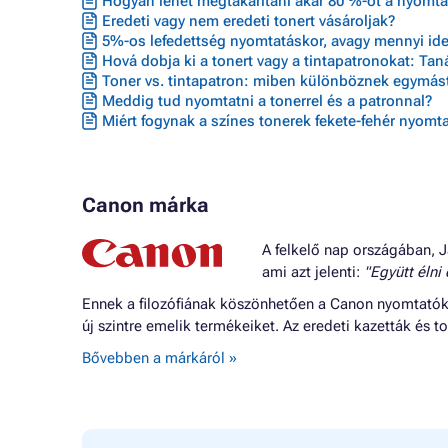
Hogyan lehet megtakarítani akár 80 %-ot a nyomta
Eredeti vagy nem eredeti tonert vásároljak?
5%-os lefedettség nyomtatáskor, avagy mennyi ideig
Hová dobja ki a tonert vagy a tintapatronokat: Ta
Toner vs. tintapatron: miben különböznek egymást
Meddig tud nyomtatni a tonerrel és a patronnal?
Miért fogynak a színes tonerek fekete-fehér nyomta
Canon márka
A felkelő nap országában, J
ami azt jelenti:
"Együtt élni
Ennek a filozófiának köszönhetően a Canon nyomtatók o
új szintre emelik termékeiket. Az eredeti kazetták és
Bővebben a márkáról »