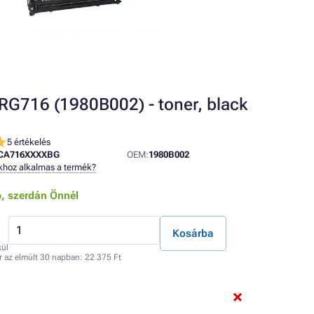
G716 (1980B002) - toner, black
5 értékelés
CA716XXXXBG
OEM:
1980B002
khoz alkalmas a termék?
b,
szerdán Önnél
Kosárba
kül
r az elmúlt 30 napban:
22 375 Ft