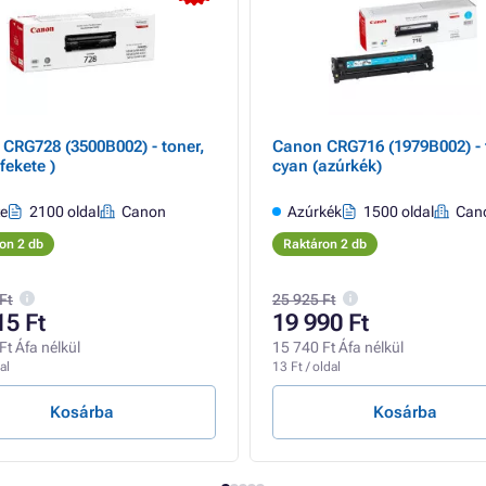
CRG728 (3500B002) - toner,
Canon CRG716 (1979B002) - 
fekete )
cyan (azúrkék)
te
2100 oldal
Canon
Azúrkék
1500 oldal
Can
on 2 db
Raktáron 2 db
Ft
25 925 Ft
15 Ft
19 990 Ft
Ft Áfa nélkül
15 740 Ft Áfa nélkül
al
13 Ft / oldal
Kosárba
Kosárba