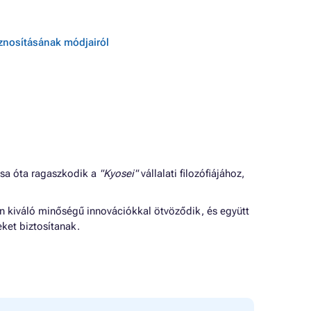
sznosításának módjairól
ása óta ragaszkodik a
"Kyosei"
vállalati filozófiájához,
jn kiváló minőségű innovációkkal ötvöződik, és együtt
ket biztosítanak.