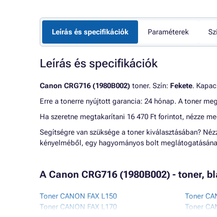
Leírás és specifikációk
Paraméterek
Sz
Leírás és specifikációk
Canon CRG716 (1980B002)
toner. Szín:
Fekete
. Kapac
Erre a tonerre nyújtott garancia: 24 hónap. A toner me
Ha szeretne megtakarítani 16 470 Ft forintot, nézze m
Segítségre van szüksége a toner kiválasztásában? Né
kényelméből, egy hagyományos bolt meglátogatásának
A Canon CRG716 (1980B002) - toner, bl
Toner CANON FAX L150
Toner CA
Toner CANON FAX L170
Toner CA