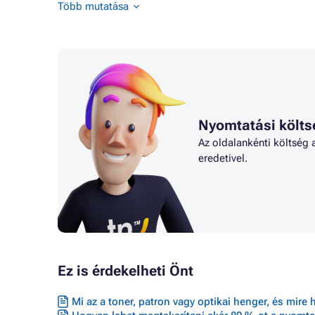
Toner CANON FAX L410
Toner CA
Több mutatása
Toner CANON I-SENSYS LBP5050
Toner C
Toner CANON I-SENSYS LBP5050N
Toner C
Nyomtatási költs
Az oldalankénti költség 
eredetivel.
Ez is érdekelheti Önt
Mi az a toner, patron vagy optikai henger, és mire 