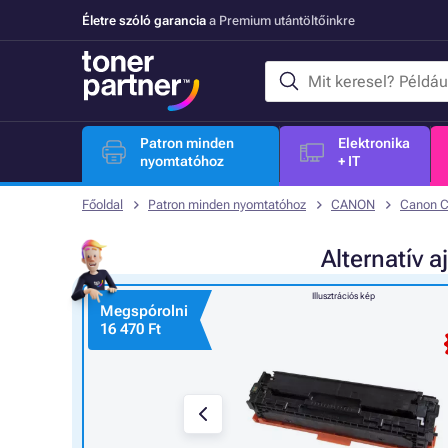
Életre szóló garancia
a Premium utántöltőinkre
Patron minden
Elektronika
nyomtatóhoz
+ IT
Főoldal
Patron minden nyomtatóhoz
CANON
Canon 
Alternatív
a
Illusztrációs kép
Megspórolni
16 470 Ft