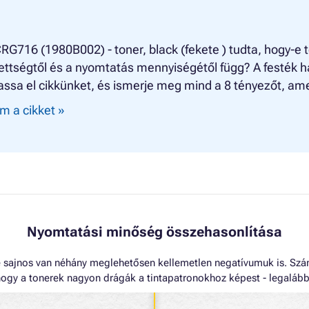
G716 (1980B002) - toner, black (fekete ) tudta, hogy-e 
ettségtől és a nyomtatás mennyiségétől függ? A festék h
assa el cikkünket, és ismerje meg mind a 8 tényezőt, ame
m a cikket »
Nyomtatási minőség összehasonlítása
sajnos van néhány meglehetősen kellemetlen negatívumuk is. Szám
ogy a tonerek nagyon drágák a tintapatronokhoz képest - legalábbis