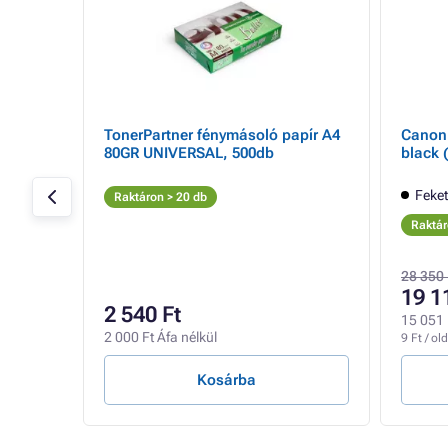
- Toner
TonerPartner fénymásoló papír A4
Canon 
80GR UNIVERSAL, 500db
black (
Feke
Raktáron > 20 db
Raktár
28 350 
19 1
2 540 Ft
15 051 
2 000 Ft Áfa nélkül
9 Ft / old
Kosárba