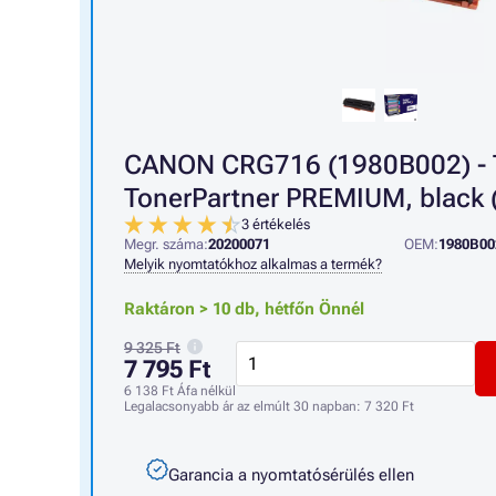
CANON CRG716 (1980B002) - 
TonerPartner PREMIUM, black (
3 értékelés
Megr. száma:
20200071
OEM:
1980B00
Melyik nyomtatókhoz alkalmas a termék?
Raktáron > 10 db,
hétfőn Önnél
9 325 Ft
7 795 Ft
6 138 Ft
Áfa nélkül
Legalacsonyabb ár az elmúlt 30 napban:
7 320 Ft
Garancia a nyomtatósérülés ellen