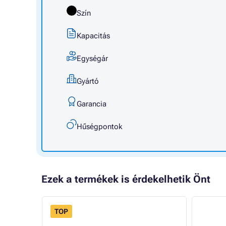
Szín
Kapacitás
Egységár
Gyártó
Garancia
Hűségpontok
Ezek a termékek is érdekelhetik Önt
TOP