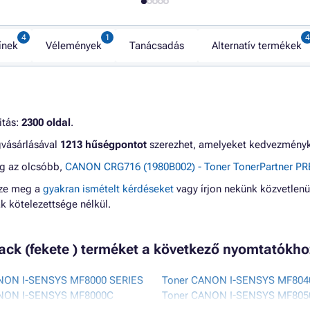
ínek
Vélemények
Tanácsadás
Alternatív termékek
itás:
2300 oldal
.
gvásárlásával
1213 hűségpontot
szerezhet, amelyeket kedvezményké
eg az olcsóbb,
CANON CRG716 (1980B002) - Toner TonerPartner PRE
zze meg a
gyakran ismételt kérdéseket
vagy írjon nekünk közvetlenü
 kötelezettsége nélkül.
ack (fekete ) terméket a következő nyomtatókh
NON I-SENSYS MF8000 SERIES
Toner CANON I-SENSYS MF80
NON I-SENSYS MF8000C
Toner CANON I-SENSYS MF805