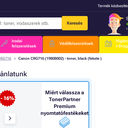
Termék kézbesíté
Keresés
H
Irodai
Higién
Védőfelszerelések
felszerelések
+ Drog
CRG716
Canon CRG716 (1980B002) - toner, black (fekete )
jánlatunk
Miért válassza a
- 16%
TonerPartner
Premium
nyomtatófestékeket