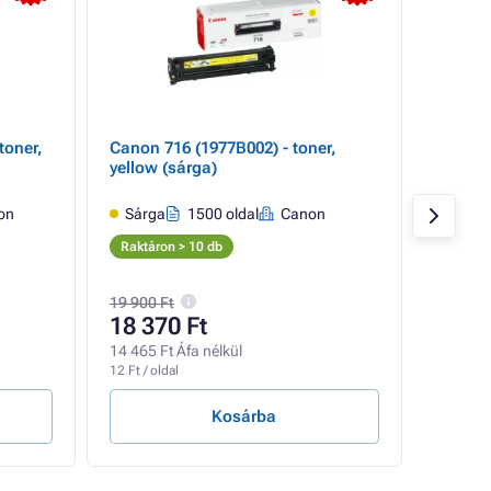
toner,
Canon 716 (1977B002) - toner,
Canon 7
yellow (sárga)
magen
on
Sárga
1500 oldal
Canon
Mage
Raktáron > 10 db
Raktár
19 900 Ft
27 755 
18 370 Ft
18 82
14 465 Ft Áfa nélkül
14 823 F
12 Ft / oldal
13 Ft / ol
Kosárba