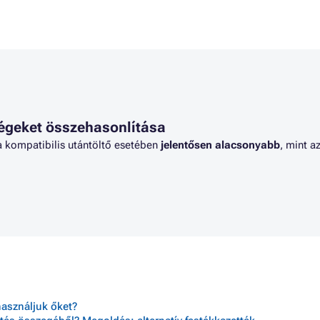
NON I-SENSYS MF8030
Toner CANON I-SENSYS MF80
ANON I-SENSYS MF8030CDN
Toner CANON I-SENSYS MF80
ANON I-SENSYS MF8030CN
Toner CANON I-SENSYS MF80
égeket összehasonlítása
a kompatibilis utántöltő esetében
jelentősen alacsonyabb
, mint a
használjuk őket?