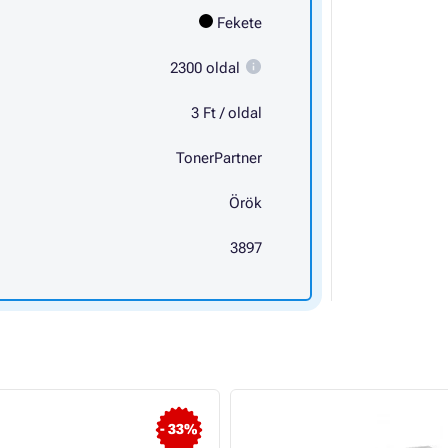
Fekete
2300 oldal
3 Ft / oldal
TonerPartner
Örök
3897
- 33%