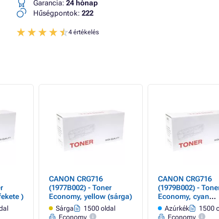
Garancia:
24 hónap
Hűségpontok:
222
4 értékelés
CANON CRG716
CANON CRG716
r
(1977B002) - Toner
(1979B002) - Tone
ekete )
Economy, yellow (sárga)
Economy, cyan
(azúrkék)
dal
Sárga
1500 oldal
Azúrkék
1500 o
Economy
Economy