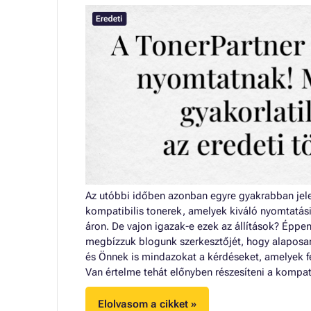
Az utóbbi időben azonban egyre gyakrabban jele
kompatibilis tonerek, amelyek kiváló nyomtatás
áron. De vajon igazak-e ezek az állítások? Éppe
megbízzuk blogunk szerkesztőjét, hogy alaposan
és Önnek is mindazokat a kérdéseket, amelyek f
Van értelme tehát előnyben részesíteni a kompat
Elolvasom a cikket »