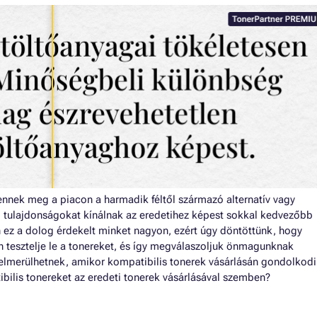
nnek meg a piacon a harmadik féltől származó alternatív vagy
i tulajdonságokat kínálnak az eredetihez képest sokkal kedvezőbb
n ez a dolog érdekelt minket nagyon, ezért úgy döntöttünk, hogy
 tesztelje le a tonereket, és így megválaszoljuk önmagunknak
elmerülhetnek, amikor kompatibilis tonerek vásárlásán gondolkodi
ibilis tonereket az eredeti tonerek vásárlásával szemben?