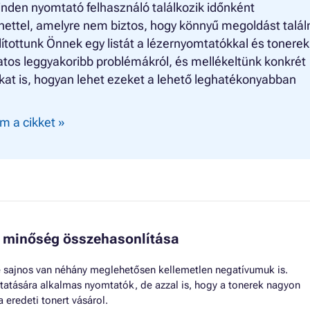
nden nyomtató felhasználó találkozik időnként
ettel, amelyre nem biztos, hogy könnyű megoldást találn
ítottunk Önnek egy listát a lézernyomtatókkal és tonerek
tos leggyakoribb problémákról, és mellékeltünk konkrét
at is, hogyan lehet ezeket a lehető leghatékonyabban
m a cikket »
 minőség összehasonlítása
 sajnos van néhány meglehetősen kellemetlen negatívumuk is.
tatására alkalmas nyomtatók, de azzal is, hogy a tonerek nagyon
 eredeti tonert vásárol.