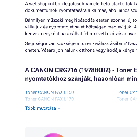
A webshopunkban legolcsóbban elérhető utántöltők k
dokumentumok nyomtatására alkalmas, ahol nincs szü
Bármilyen műszaki meghibásodás esetén azonnal új to
vállaljuk és nyomtatóját saját költségen megjavítjuk.
kedvezményként használhat fel a következő vásárlásak
Segítségre van szüksége a toner kiválasztásában? Né
chaten. Vásároljon nálunk otthona vagy irodája kénye
A CANON CRG716 (1978B002) - Toner E
nyomtatókhoz szánják, hasonlóan min
Toner CANON FAX L150
Toner CA
Toner CANON FAX L170
Toner CA
Toner CANON FAX L410
Toner C
Több mutatása
Toner CANON I-SENSYS LBP5050
Toner C
Toner CANON I-SENSYS LBP5050N
Toner C
Toner CANON I-SENSYS MF8000 SERIES
Toner CA