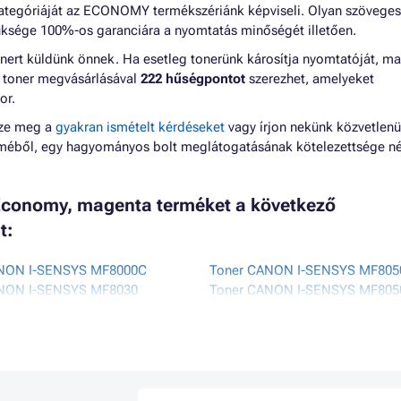
ategóriáját az ECONOMY termékszériánk képviseli. Olyan szöveges
ksége 100%-os garanciára a nyomtatás minőségét illetően.
nert küldünk önnek. Ha esetleg tonerünk károsítja nyomtatóját, m
 A toner megvásárlásával
222 hűségpontot
szerezhet, amelyeket
or.
zze meg a
gyakran ismételt kérdéseket
vagy írjon nekünk közvetlenü
lméből, egy hagyományos bolt meglátogatásának kötelezettsége né
conomy, magenta terméket a következő
t:
NON I-SENSYS MF8000C
Toner CANON I-SENSYS MF80
NON I-SENSYS MF8030
Toner CANON I-SENSYS MF80
ANON I-SENSYS MF8030CDN
Toner CANON I-SENSYS MF80
ANON I-SENSYS MF8030CN
Toner CANON LBP-5050
ANON I-SENSYS MF8040CN
Toner CANON LBP-5050N
NON I-SENSYS MF8050