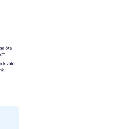
ása óta
t".
n kiváló
énk