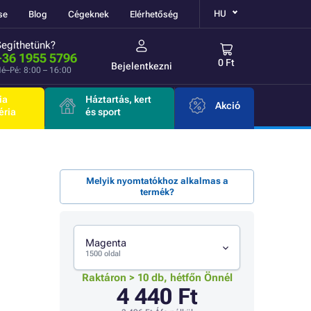
HU
se
Blog
Cégeknek
Elérhetőség
Segíthetünk?
+36 1955 5796
0 Ft
Bejelentkezni
é–Pé: 8:00 – 16:00
ia
Háztartás, kert
Akció
éria
és sport
Melyik nyomtatókhoz alkalmas a
termék?
Magenta
1500 oldal
Raktáron > 10 db, hétfőn Önnél
4 440 Ft