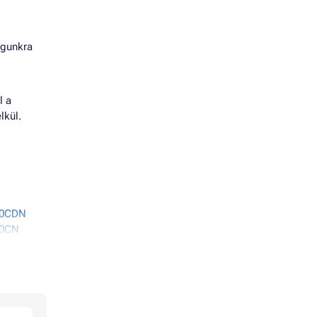
agunkra
l a
lkül.
50CDN
50CN
80CW