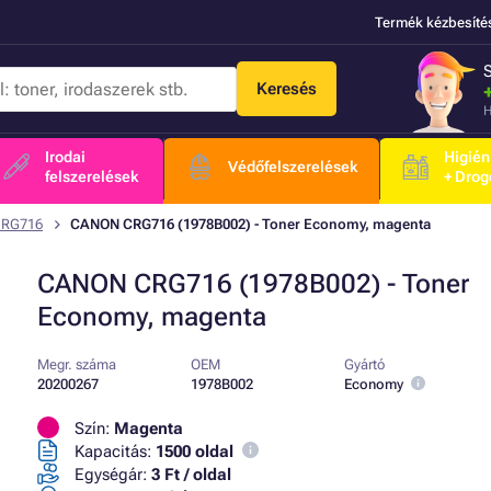
Termék kézbesíté
Keresés
H
Irodai
Higién
Védőfelszerelések
felszerelések
+ Drog
CRG716
CANON CRG716 (1978B002) - Toner Economy, magenta
CANON CRG716 (1978B002) - Toner
Economy, magenta
Megr. száma
OEM
Gyártó
20200267
1978B002
Economy
Szín:
Magenta
Kapacitás:
1500 oldal
Egységár:
3 Ft / oldal