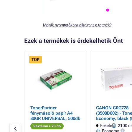
Melyik nyomtatókhoz alkalmas a termék?
Ezek a termékek is érdekelhetik Önt
TOP
- 31%
TonerPartner
CANON CRG728
r,
fénymásoló papír A4
(3500B002) - Tone
80GR UNIVERSAL, 500db
Economy, black (f
 oldal
Fekete
2100 ol
Raktáron > 20 db
Economy