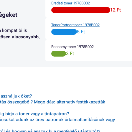
Eredeti toner 1978B002
12 Ft
égeket
a
TonerPartner toner 1978B002
a kompatibilis
5 Ft
ntősen alacsonyabb
,
Economy toner 1978B002
3 Ft
használjuk őket?
tás összegéből? Megoldás: alternatív festékkazetták
 bírja a toner vagy a tintapatron?
nácsokat adunk az üres patronok ártalmatlanításának vagy
ól és hogyan válasszuk ki a megfelelő utántöltőt?