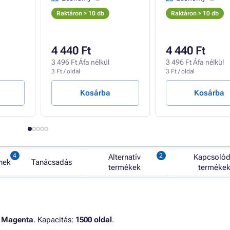
Raktáron > 10 db
Raktáron > 10 db
4 440 Ft
4 440 Ft
3 496 Ft Áfa nélkül
3 496 Ft Áfa nélkül
3 Ft / oldal
3 Ft / oldal
Kosárba
Kosárba
Alternatív
Kapcsoló
nek
Tanácsadás
termékek
terméke
:
Magenta
. Kapacitás:
1500 oldal
.