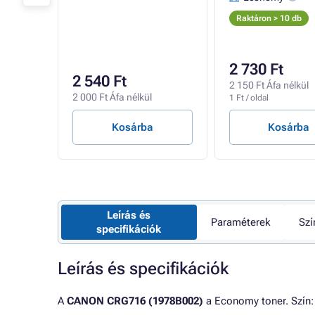
Raktáron > 10 db
2 730 Ft
2 540 Ft
l
2 150 Ft Áfa nélkül
2 000 Ft Áfa nélkül
1 Ft / oldal
Kosárba
Kosárba
Leírás és
Paraméterek
Szí
specifikációk
Leírás és specifikációk
A
CANON CRG716 (1978B002)
a Economy toner. Szín