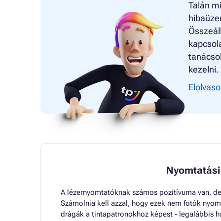
Talán mi
hibaüzen
Összeáll
kapcsola
tanácsok
kezelni.
Elolvaso
Nyomtatási
A lézernyomtatóknak számos pozitívuma van, de
Számolnia kell azzal, hogy ezek nem fotók nyom
drágák a tintapatronokhoz képest - legalábbis ha