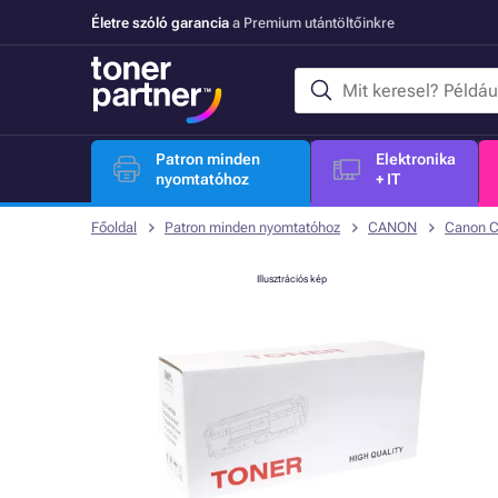
Életre szóló garancia
a Premium utántöltőinkre
Patron minden
Elektronika
nyomtatóhoz
+ IT
Főoldal
Patron minden nyomtatóhoz
CANON
Canon 
Illusztrációs kép