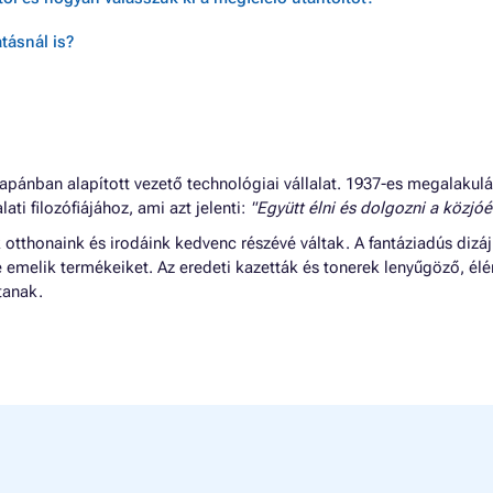
tásnál is?
apánban alapított vezető technológiai vállalat. 1937-es megalakul
lati filozófiájához, ami azt jelenti:
"Együtt élni és dolgozni a közjóér
tthonaink és irodáink kedvenc részévé váltak. A fantáziadús dizáj
e emelik termékeiket. Az eredeti kazetták és tonerek lenyűgöző, él
tanak.