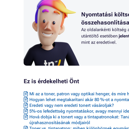
Nyomtatási költs
összehasonlítás
Az oldalankénti költség 
utántöltő esetében
jele
mint az eredetivel.
Ez is érdekelheti Önt
Mi az a toner, patron vagy optikai henger, és mire 
Hogyan lehet megtakarítani akár 80 %-ot a nyomta
Eredeti vagy nem eredeti tonert vásároljak?
5%-os lefedettség nyomtatáskor, avagy mennyi ideig
Hová dobja ki a tonert vagy a tintapatronokat: Ta
újrahasznosításának módjairól
Toner vs. tintapatron: miben különböznek egymást