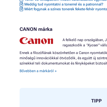
Meddig tud nyomtatni a tonerrel és a patronnal?
Miért fogynak a színes tonerek fekete-fehér nyomta
CANON márka
A felkelő nap országában, J
ragaszkodik a
"Kyosei"
válla
Ennek a filozófiának köszönhetően a Canon nyomtatók o
minőségű innovációkkal ötvöződik, és együtt új szintr
színekkel teli dokumentumokat és fényképeket biztosí
Bővebben a márkáról »
TIPP