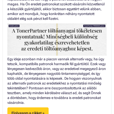
magas. Ha Ön eredeti patronokat szokott vásárolni közvetlenül
a készülék gyártójától, akkor biztosan egyetért velünk abban,
amikor azt mondjuk, hogy konkrétan néhány nyomtatott
oldalért elég sok pénzt kell fizetni.
Egy ideje azonban már a piacon vannak alternatív vagy, ha úgy
tetszik, kompatibilis patronok harmadik fél gyártóitól. Ezek vagy
lényegesen kedvezőbb áron, vagy az eredetivel megegyező áron
kaphatók, de lényegesen nagyobb tintamennyiséggel, és így
több oldal nyomtatására is képesek. De hogyan viszonyulnak
az alternatív patronok az eredetiekhez a nyomtatási minőség
tekintetében? Pontosan erre összpontosítottunk az alábbi
tesztben, amely minden kérdésére választ ad, és segít Önnek
a döntésben, hogy érdemes-e továbbra is eredeti patronokat
vásárolnia.
Elolvasom a cikket »