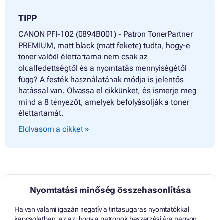
TIPP
CANON PFI-102 (0894B001) - Patron TonerPartner
PREMIUM, matt black (matt fekete) tudta, hogy-e
toner valódi élettartama nem csak az
oldalfedettségtől és a nyomtatás mennyiségétől
függ? A festék használatának módja is jelentős
hatással van. Olvassa el cikkünket, és ismerje meg
mind a 8 tényezőt, amelyek befolyásolják a toner
élettartamát.
Elolvasom a cikket »
Nyomtatási minőség összehasonlítása
Ha van valami igazán negatív a tintasugaras nyomtatókkal
kapcsolatban, az az, hogy a patronok beszerzési ára nagyon