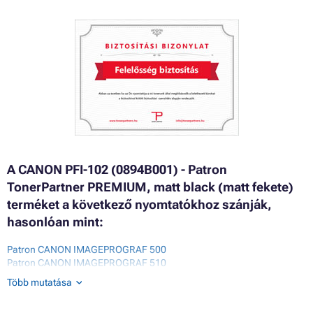
A CANON PFI-102 (0894B001) - Patron
TonerPartner PREMIUM, matt black (matt fekete)
terméket a következő nyomtatókhoz szánják,
hasonlóan mint:
Patron CANON IMAGEPROGRAF 500
Patron CANON IMAGEPROGRAF 510
Patron CANON IMAGEPROGRAF 510 PLUS
Több mutatása
Patron CANON IMAGEPROGRAF 510 SERIES
Patron CANON IMAGEPROGRAF 600