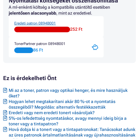
Nyomtatási költségeket összehasonlítása
Patron CANON IMAGEPROGRAF 765 MFP M40
A ml-enkénti költség a kompatibilis utántöltő esetében
Patron CANON IMAGEPROGRAF LP17
jelentősen alacsonyabb
, mint az eredetivel.
Patron CANON IMAGEPROGRAF LP24
Patron CANON LP17
Eredeti patron 0894B001
Patron CANON LP24
252 Ft
TonerPartner patron 0894B001
86 Ft
Ez is érdekelheti Önt
Mi az a toner, patron vagy optikai henger, és mire használjuk
őket?
Hogyan lehet megtakarítani akár 80 %-ot a nyomtatás
összegéből? Megoldás: alternatív festékkazetták
Eredeti vagy nem eredeti tonert vásároljak?
5%-os lefedettség nyomtatáskor, avagy mennyi ideig bírja a
toner vagy a tintapatron?
Hová dobja ki a tonert vagy a tintapatronokat: Tanácsokat adunk
az üres patronok ártalmatlanításának vagy újrahasznosításának