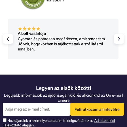
A bolt vásárlója
Gyorsan és pontosan megérkezett, amit rendeltem.
Jó volt, hogy közben is tájékoztattak a szállításról
emailben.
Legyen az elsők között!
Legújabb információk az újdonságainkról és akciónkról az Ön e-mail
címére
Feliratkozom a hírlevélre
Hozzájárulok a szémelyes adataim feldolgozásához az
Adatkezelési
Tájékoztató
alapján.