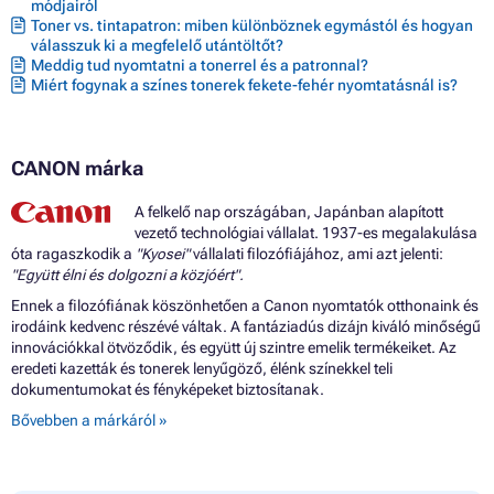
módjairól
Toner vs. tintapatron: miben különböznek egymástól és hogyan
válasszuk ki a megfelelő utántöltőt?
Meddig tud nyomtatni a tonerrel és a patronnal?
Miért fogynak a színes tonerek fekete-fehér nyomtatásnál is?
CANON márka
A felkelő nap országában, Japánban alapított
vezető technológiai vállalat. 1937-es megalakulása
óta ragaszkodik a
"Kyosei"
vállalati filozófiájához, ami azt jelenti:
"Együtt élni és dolgozni a közjóért".
Ennek a filozófiának köszönhetően a Canon nyomtatók otthonaink és
irodáink kedvenc részévé váltak. A fantáziadús dizájn kiváló minőségű
innovációkkal ötvöződik, és együtt új szintre emelik termékeiket. Az
eredeti kazetták és tonerek lenyűgöző, élénk színekkel teli
dokumentumokat és fényképeket biztosítanak.
Bővebben a márkáról »