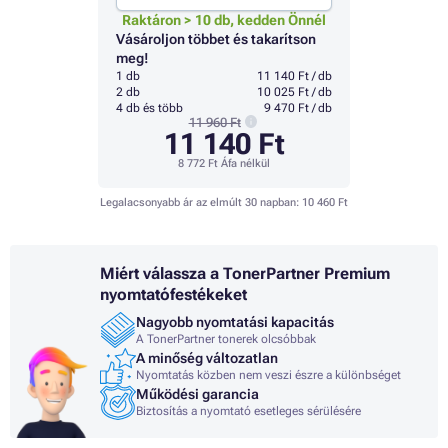
Raktáron > 10 db, kedden Önnél
Vásároljon többet és takarítson
meg!
1 db
11 140 Ft / db
2 db
10 025 Ft / db
4 db és több
9 470 Ft / db
11 960 Ft
11 140 Ft
8 772 Ft
Áfa nélkül
Legalacsonyabb ár az elmúlt 30 napban:
10 460 Ft
Miért válassza a TonerPartner Premium
nyomtatófestékeket
Nagyobb nyomtatási kapacitás
A TonerPartner tonerek olcsóbbak
A minőség változatlan
Nyomtatás közben nem veszi észre a különbséget
Működési garancia
Biztosítás a nyomtató esetleges sérülésére