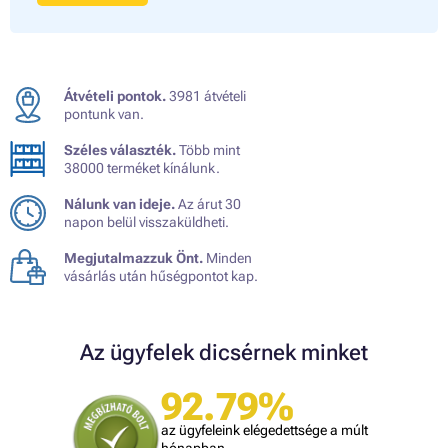
Átvételi pontok.
3981 átvételi
pontunk van.
Széles választék.
Több mint
38000 terméket kínálunk.
Nálunk van ideje.
Az árut 30
napon belül visszaküldheti.
Megjutalmazzuk Önt.
Minden
vásárlás után hűségpontot kap.
Az ügyfelek dicsérnek minket
92.79%
az ügyfeleink elégedettsége a múlt
hónapban