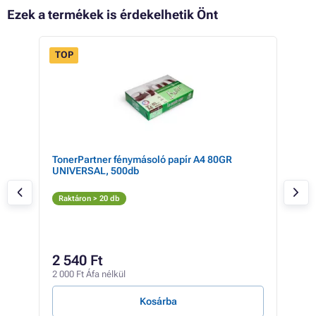
Ezek a termékek is érdekelhetik Önt
TOP
- 4%
lack
TonerPartner fénymásoló papír A4 80GR
CAN
UNIVERSAL, 500db
Ton
Az
Raktáron > 20 db
Rak
13 4
11
2 540 Ft
8 77
2 000 Ft Áfa nélkül
86 Ft
Kosárba