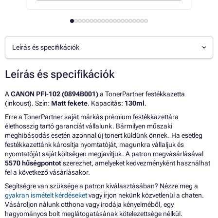
Leírás és specifikációk
Leírás és specifikációk
A
CANON PFI-102 (0894B001)
a TonerPartner festékkazetta
(inkoust). Szín:
Matt fekete
. Kapacitás:
130ml
.
Erre a TonerPartner saját márkás prémium festékkazettára
élethosszig tartó garanciát vállalunk. Bármilyen műszaki
meghibásodás esetén azonnal új tonert küldünk önnek. Ha esetleg
festékkazettánk károsítja nyomtatóját, magunkra vállaljuk és
nyomtatóját saját költségen megjavítjuk. A patron megvásárlásával
5570 hűségpontot
szerezhet, amelyeket kedvezményként használhat
fel a következő vásárlásakor.
Segítségre van szüksége a patron kiválasztásában? Nézze meg a
gyakran ismételt kérdéseket
vagy írjon nekünk közvetlenül a chaten.
Vásároljon nálunk otthona vagy irodája kényelméből, egy
hagyományos bolt meglátogatásának kötelezettsége nélkül.