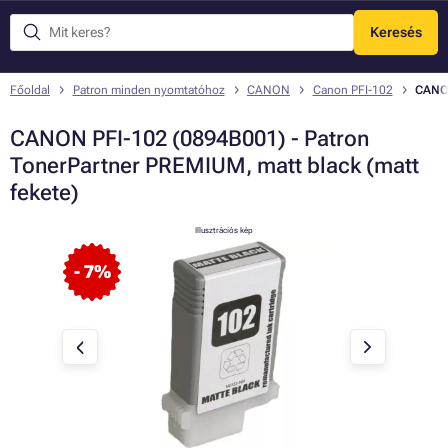
Keresés
Menü
Főoldal
Patron minden nyomtatóhoz
CANON
Canon PFI-102
CANON
CANON PFI-102 (0894B001) - Patron
TonerPartner PREMIUM, matt black (matt
fekete)
Illusztrációs kép
- 7%