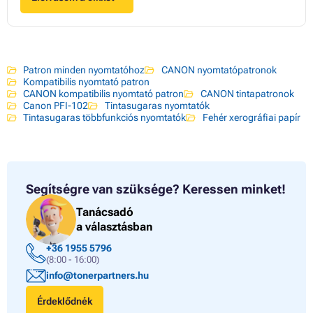
Patron minden nyomtatóhoz
CANON nyomtatópatronok
Kompatibilis nyomtató patron
CANON kompatibilis nyomtató patron
CANON tintapatronok
Canon PFI-102
Tintasugaras nyomtatók
Tintasugaras többfunkciós nyomtatók
Fehér xerográfiai papír
Segítségre van szüksége?
Keressen minket!
Tanácsadó
a választásban
+36 1955 5796
(8:00 - 16:00)
info@tonerpartners.hu
Érdeklődnék