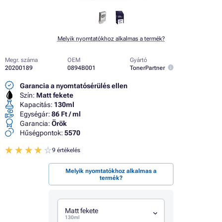
Melyik nyomtatókhoz alkalmas a termék?
Megr. száma
OEM
Gyártó
20200189
0894B001
TonerPartner
Garancia a nyomtatósérülés ellen
Szín:
Matt fekete
Kapacitás:
130ml
Egységár:
86 Ft / ml
Garancia:
Örök
Hűségpontok:
5570
9 értékelés
Melyik nyomtatókhoz alkalmas a
termék?
Matt fekete
130ml