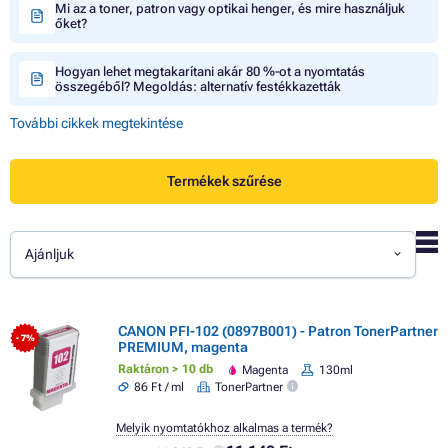
Mi az a toner, patron vagy optikai henger, és mire használjuk
őket?
Hogyan lehet megtakarítani akár 80 %-ot a nyomtatás
összegéből? Megoldás: alternatív festékkazetták
További cikkek megtekintése
Termékek szűrése
Ajánljuk
CANON PFI-102 (0897B001) - Patron TonerPartner
- 7%
PREMIUM, magenta
Raktáron > 10 db
Magenta
130ml
86 Ft / ml
TonerPartner
Melyik nyomtatókhoz alkalmas a termék?