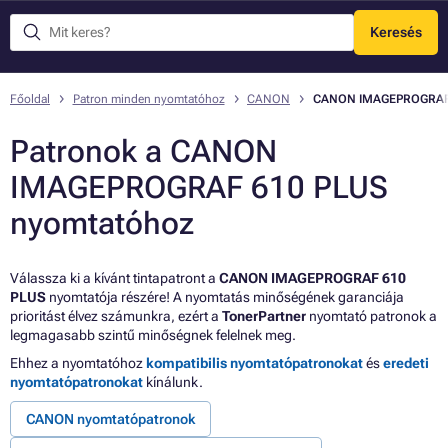
Keresés
Menü
Főoldal
Patron minden nyomtatóhoz
CANON
CANON IMAGEPROGRAF
Patronok a CANON
IMAGEPROGRAF 610 PLUS
nyomtatóhoz
Válassza ki a kívánt tintapatront a
CANON IMAGEPROGRAF 610
PLUS
nyomtatója részére! A nyomtatás minőségének garanciája
prioritást élvez számunkra, ezért a
TonerPartner
nyomtató patronok a
legmagasabb szintű minőségnek felelnek meg.
Ehhez a nyomtatóhoz
kompatibilis nyomtatópatronokat
és
eredeti
nyomtatópatronokat
kínálunk.
CANON nyomtatópatronok