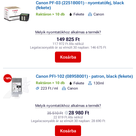
Canon PF-03 (2251B001) - nyomtatófej, black
(fekete)
Raktáron > 10 db
Fekete
Canon
Melyik nyomtatókhoz alkalmas a termék?
149 825 Ft
117 972 Ft Áfa nélkül
Legalacsonyabb ár az elmúlt 30 napban:
146 675 Ft
Kosárba
Canon PFI-102 (0895B001) - patron, black (fekete)
- 18%
Raktáron > 10 db
Fekete
130ml
223 Ft / ml
Canon
Melyik nyomtatókhoz alkalmas a termék?
28 980 Ft
35 510 Ft
22 819 Ft Áfa nélkül
Legalacsonyabb ár az elmúlt 30 napban:
28 690 Ft
Kosárba