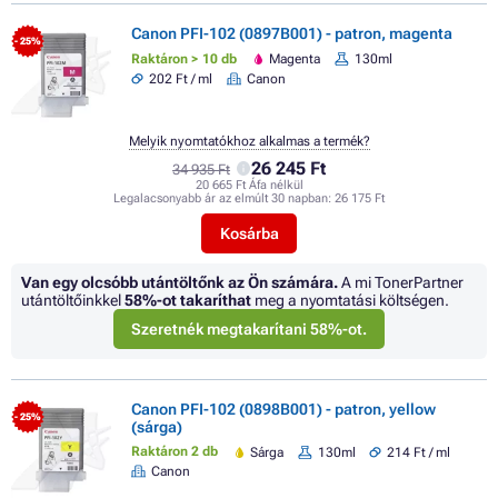
Canon PFI-102 (0897B001) - patron, magenta
- 25%
Raktáron > 10 db
Magenta
130ml
202 Ft / ml
Canon
Melyik nyomtatókhoz alkalmas a termék?
26 245 Ft
34 935 Ft
20 665 Ft Áfa nélkül
Legalacsonyabb ár az elmúlt 30 napban:
26 175 Ft
Kosárba
Van egy olcsóbb utántöltőnk az Ön számára.
A mi TonerPartner
utántöltőinkkel
58%
-ot takaríthat
meg a nyomtatási költségen.
Szeretnék megtakarítani 58%-ot.
Canon PFI-102 (0898B001) - patron, yellow
- 25%
(sárga)
Raktáron 2 db
Sárga
130ml
214 Ft / ml
Canon