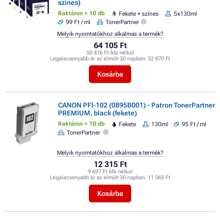
színes)
Raktáron > 10 db
Fekete + színes
5x130ml
99 Ft / ml
TonerPartner
Melyik nyomtatókhoz alkalmas a termék?
64 105 Ft
50 476 Ft Áfa nélkül
Legalacsonyabb ár az elmúlt 30 napban:
52 870 Ft
Kosárba
CANON PFI-102 (0895B001) - Patron TonerPartner
PREMIUM, black (fekete)
Raktáron > 10 db
Fekete
130ml
95 Ft / ml
TonerPartner
Melyik nyomtatókhoz alkalmas a termék?
12 315 Ft
9 697 Ft Áfa nélkül
Legalacsonyabb ár az elmúlt 30 napban:
11 565 Ft
Kosárba