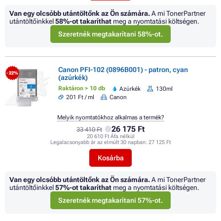
Van egy olcsóbb utántöltőnk az Ön számára.
A mi TonerPartner
utántöltőinkkel
58%
-ot takaríthat
meg a nyomtatási költségen.
Szeretnék megtakarítani 58%-ot.
Canon PFI-102 (0896B001) - patron, cyan
- 22%
(azúrkék)
Raktáron > 10 db
Azúrkék
130ml
201 Ft / ml
Canon
Melyik nyomtatókhoz alkalmas a termék?
26 175 Ft
33 410 Ft
20 610 Ft Áfa nélkül
Legalacsonyabb ár az elmúlt 30 napban:
27 125 Ft
Kosárba
Van egy olcsóbb utántöltőnk az Ön számára.
A mi TonerPartner
utántöltőinkkel
57%
-ot takaríthat
meg a nyomtatási költségen.
Szeretnék megtakarítani 57%-ot.