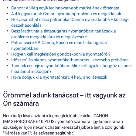
Canon: A világ egyik leginnovatívabb márkájának története
A 4 leggyakoribb Canon nyomtatóprobléma és megoldásuk
Hol vásárolhat olcsó patronokat Canon nyomatatóba + költség-
összehasonlítás
Beszáradt tinta a tintasugaras nyomtatóban: tanácsok a
probléma megoldására és megelőzésére
Patroncsere HP, Canon, Epson és más tintasugaras
nyomtatókban
Hogyan kell megfelelően gondoskodni a nyomtatóról?
Időszerű és alapos nyomtatókarbantartás - kevesebb probléma
Tonerek cseréje a nyomtatóban: Mire kell figyelni, hogy az új toner
hibátlanul működjön?
Hova dobjuk ki a nyomtatónkat: 4 hely, ahol átveszik
Örömmel adunk tanácsot – itt vagyunk az
Ön számára
Nem tudja kiválasztani a legmegfelelőbb festéket CANON
IMAGEPROGRAF 610 PLUS nyomtató számára, így tanácsra van
szüksége? Írjon nekünk chaten keresztül (jobbra lent a zöld gomb
"Kérdése van?") és szívesen segítünk :)