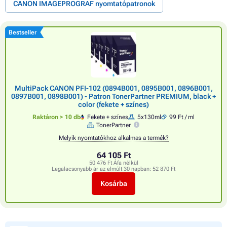
CANON IMAGEPROGRAF nyomtatópatronok
Bestseller
MultiPack CANON PFI-102 (0894B001, 0895B001, 0896B001,
0897B001, 0898B001) - Patron TonerPartner PREMIUM, black +
color (fekete + színes)
Raktáron > 10 db
Fekete + színes
5x130ml
99 Ft / ml
TonerPartner
Melyik nyomtatókhoz alkalmas a termék?
64 105 Ft
50 476 Ft Áfa nélkül
Legalacsonyabb ár az elmúlt 30 napban:
52 870 Ft
Kosárba