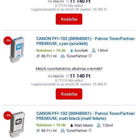
11 140 Ft
11 960 Ft
8 772 Ft Áfa nélkül
Legalacsonyabb ár az elmúlt 30 napban:
10 385 Ft
Kosárba
CANON PFI-102 (0896B001) - Patron TonerPartner
- 7%
PREMIUM, cyan (azúrkék)
Raktáron > 10 db
Azúrkék
130ml
86 Ft / ml
TonerPartner
Melyik nyomtatókhoz alkalmas a termék?
11 140 Ft
11 960 Ft
8 772 Ft Áfa nélkül
Legalacsonyabb ár az elmúlt 30 napban:
10 460 Ft
Kosárba
CANON PFI-102 (0894B001) - Patron TonerPartner
- 7%
PREMIUM, matt black (matt fekete)
Raktáron > 10 db
Matt fekete
130ml
86 Ft / ml
TonerPartner