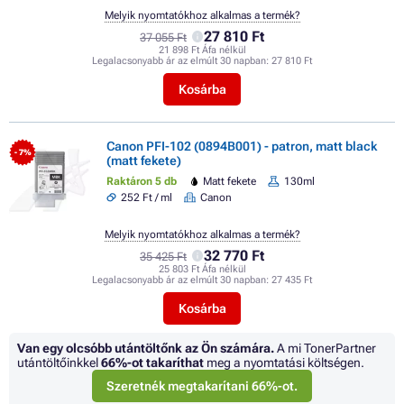
Melyik nyomtatókhoz alkalmas a termék?
27 810 Ft
37 055 Ft
21 898 Ft Áfa nélkül
Legalacsonyabb ár az elmúlt 30 napban:
27 810 Ft
Kosárba
Canon PFI-102 (0894B001) - patron, matt black
- 7%
(matt fekete)
Raktáron 5 db
Matt fekete
130ml
252 Ft / ml
Canon
Melyik nyomtatókhoz alkalmas a termék?
32 770 Ft
35 425 Ft
25 803 Ft Áfa nélkül
Legalacsonyabb ár az elmúlt 30 napban:
27 435 Ft
Kosárba
Van egy olcsóbb utántöltőnk az Ön számára.
A mi TonerPartner
utántöltőinkkel
66%
-ot takaríthat
meg a nyomtatási költségen.
Szeretnék megtakarítani 66%-ot.