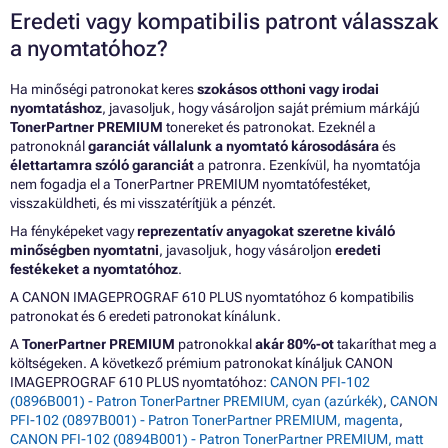
Eredeti vagy kompatibilis patront válasszak
a nyomtatóhoz?
Ha minőségi patronokat keres
szokásos otthoni vagy irodai
nyomtatáshoz
, javasoljuk, hogy vásároljon saját prémium márkájú
TonerPartner PREMIUM
tonereket és patronokat. Ezeknél a
patronoknál
garanciát vállalunk a nyomtató károsodására
és
élettartamra szóló garanciát
a patronra. Ezenkívül, ha nyomtatója
nem fogadja el a TonerPartner PREMIUM nyomtatófestéket,
visszaküldheti, és mi visszatérítjük a pénzét.
Ha fényképeket vagy
reprezentatív anyagokat szeretne kiváló
minőségben nyomtatni
, javasoljuk, hogy vásároljon
eredeti
festékeket a nyomtatóhoz
.
A CANON IMAGEPROGRAF 610 PLUS nyomtatóhoz 6 kompatibilis
patronokat és 6 eredeti patronokat kínálunk.
A
TonerPartner PREMIUM
patronokkal
akár 80%-ot
takaríthat meg a
költségeken. A következő prémium patronokat kínáljuk CANON
IMAGEPROGRAF 610 PLUS nyomtatóhoz:
CANON PFI-102
(0896B001) - Patron TonerPartner PREMIUM, cyan (azúrkék)
,
CANON
PFI-102 (0897B001) - Patron TonerPartner PREMIUM, magenta
,
CANON PFI-102 (0894B001) - Patron TonerPartner PREMIUM, matt