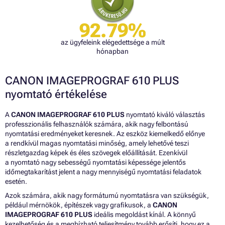
92.79%
az ügyfeleink elégedettsége a múlt
hónapban
CANON IMAGEPROGRAF 610 PLUS
nyomtató értékelése
A
CANON IMAGEPROGRAF 610 PLUS
nyomtató kiváló választás
professzionális felhasználók számára, akik nagy felbontású
nyomtatási eredményeket keresnek. Az eszköz kiemelkedő előnye
a rendkívül magas nyomtatási minőség, amely lehetővé teszi
részletgazdag képek és éles szövegek előállítását. Ezenkívül
a nyomtató nagy sebességű nyomtatási képessége jelentős
időmegtakarítást jelent a nagy mennyiségű nyomtatási feladatok
esetén.
Azok számára, akik nagy formátumú nyomtatásra van szükségük,
például mérnökök, építészek vagy grafikusok, a
CANON
IMAGEPROGRAF 610 PLUS
ideális megoldást kínál. A könnyű
kezelhetőség és a megbízható teljesítmény tovább erősíti, hogy ez a