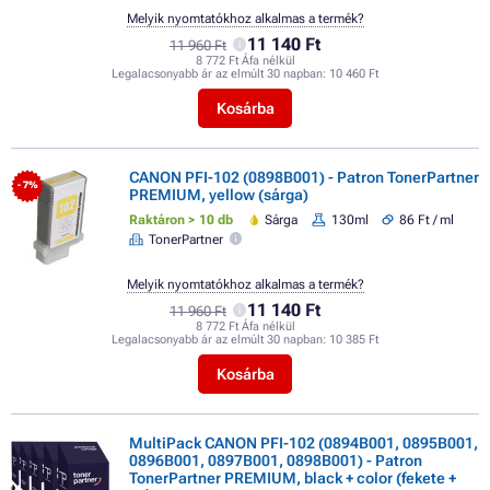
Melyik nyomtatókhoz alkalmas a termék?
11 140 Ft
11 960 Ft
8 772 Ft Áfa nélkül
Legalacsonyabb ár az elmúlt 30 napban:
10 460 Ft
Kosárba
CANON PFI-102 (0898B001) - Patron TonerPartner
- 7%
PREMIUM, yellow (sárga)
Raktáron > 10 db
Sárga
130ml
86 Ft / ml
TonerPartner
Melyik nyomtatókhoz alkalmas a termék?
11 140 Ft
11 960 Ft
8 772 Ft Áfa nélkül
Legalacsonyabb ár az elmúlt 30 napban:
10 385 Ft
Kosárba
MultiPack CANON PFI-102 (0894B001, 0895B001,
0896B001, 0897B001, 0898B001) - Patron
TonerPartner PREMIUM, black + color (fekete +