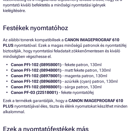
nyomtató kiváló befektetés a minőségi nyomtatási igények
kielégítésére.
Festékek nyomtatóhoz
Az alábbi tonerek kompatibilisek a
CANON IMAGEPROGRAF 610
PLUS
nyomtatóval. Ezek a magas minőségű patronok és nyomtatófej
biztosítják, hogy nyomtatási feladatait zökkenőmentesen és kiváló
minőségben végezhesse el.
Canon PFI-102 (0895B001)
- fekete patron, 130ml
Canon PFI-102 (0894B001)
- matt fekete patron, 130ml
Canon PFI-102 (0897B001)
- magenta patron, 130ml
Canon PFI-102 (0896B001)
- azúrkék (cyan) patron, 130ml
Canon PFI-102 (0898B001)
- sárga patron, 130ml
Canon PF-03 (2251B001)
- fekete nyomtatófej
Ezek a termékek garantálják, hogy a
CANON IMAGEPROGRAF 610
PLUS
nyomtatójával éles, tiszta és élénk nyomatokat készíthet minden
alkalommal.
Ezek a nyomtatófestékek más