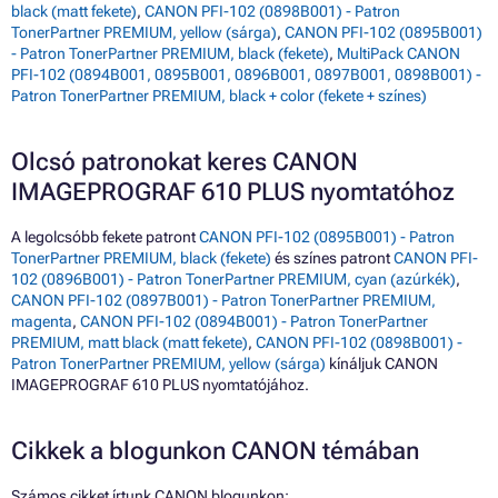
black (matt fekete)
,
CANON PFI-102 (0898B001) - Patron
TonerPartner PREMIUM, yellow (sárga)
,
CANON PFI-102 (0895B001)
- Patron TonerPartner PREMIUM, black (fekete)
,
MultiPack CANON
PFI-102 (0894B001, 0895B001, 0896B001, 0897B001, 0898B001) -
Patron TonerPartner PREMIUM, black + color (fekete + színes)
Olcsó patronokat keres CANON
IMAGEPROGRAF 610 PLUS nyomtatóhoz
A legolcsóbb fekete patront
CANON PFI-102 (0895B001) - Patron
TonerPartner PREMIUM, black (fekete)
és színes patront
CANON PFI-
102 (0896B001) - Patron TonerPartner PREMIUM, cyan (azúrkék)
,
CANON PFI-102 (0897B001) - Patron TonerPartner PREMIUM,
magenta
,
CANON PFI-102 (0894B001) - Patron TonerPartner
PREMIUM, matt black (matt fekete)
,
CANON PFI-102 (0898B001) -
Patron TonerPartner PREMIUM, yellow (sárga)
kínáljuk CANON
IMAGEPROGRAF 610 PLUS nyomtatójához.
Cikkek a blogunkon CANON témában
Számos cikket írtunk CANON blogunkon: