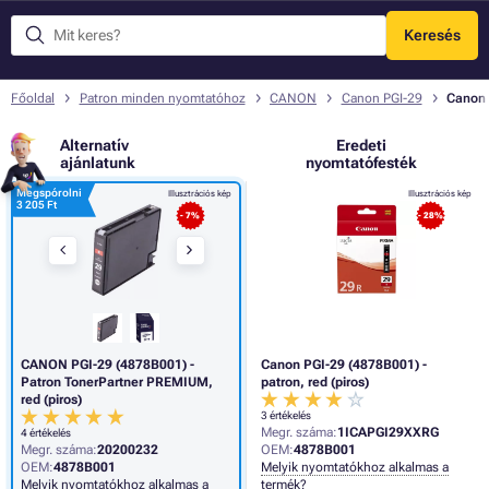
Keresés
Menü
Főoldal
Patron minden nyomtatóhoz
CANON
Canon PGI-29
Canon 
Alternatív
Eredeti
ajánlatunk
nyomtatófesték
Megspórolni
Illusztrációs kép
Illusztrációs kép
3 205 Ft
- 7%
- 28%
CANON PGI-29 (4878B001) -
Canon PGI-29 (4878B001) -
Patron TonerPartner PREMIUM,
patron, red (piros)
red (piros)
3 értékelés
Megr. száma:
1ICAPGI29XXRG
4 értékelés
Megr. száma:
20200232
OEM:
4878B001
OEM:
4878B001
Melyik nyomtatókhoz alkalmas a
Melyik nyomtatókhoz alkalmas a
termék?