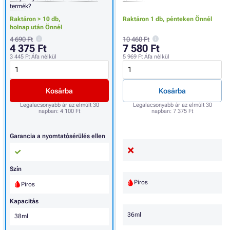
termék?
Raktáron > 10 db,
Raktáron 1 db,
pénteken Önnél
holnap után Önnél
4 690 Ft
10 460 Ft
4 375 Ft
7 580 Ft
3 445 Ft
Áfa nélkül
5 969 Ft
Áfa nélkül
Kosárba
Kosárba
Legalacsonyabb ár az elmúlt 30
Legalacsonyabb ár az elmúlt 30
napban:
4 100 Ft
napban:
7 375 Ft
Garancia a nyomtatósérülés ellen
Szín
Piros
Piros
Kapacitás
36ml
38ml