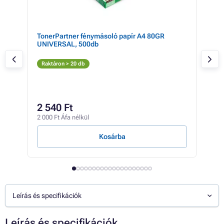
TonerPartner fénymásoló papír A4 80GR
Can
UNIVERSAL, 500db
(sá
S
Raktáron > 20 db
Rak
11
2 540 Ft
9 16
2 000 Ft Áfa nélkül
323 F
Kosárba
Leírás és specifikációk
Leírás és specifikációk