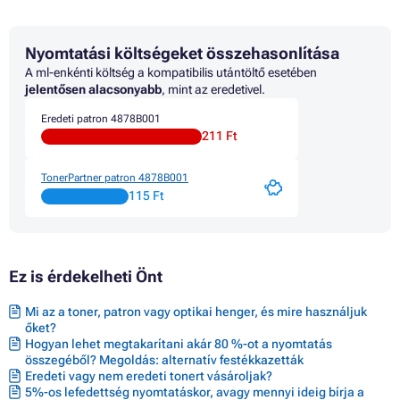
Nyomtatási költségeket összehasonlítása
A ml-enkénti költség a kompatibilis utántöltő esetében
jelentősen alacsonyabb
, mint az eredetivel.
Eredeti patron 4878B001
211 Ft
TonerPartner patron 4878B001
115 Ft
Ez is érdekelheti Önt
Mi az a toner, patron vagy optikai henger, és mire használjuk
őket?
Hogyan lehet megtakarítani akár 80 %-ot a nyomtatás
összegéből? Megoldás: alternatív festékkazetták
Eredeti vagy nem eredeti tonert vásároljak?
5%-os lefedettség nyomtatáskor, avagy mennyi ideig bírja a