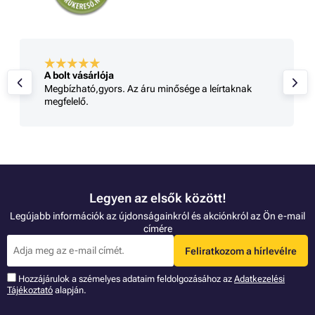
A bolt vásárlója
Megbízható,gyors. Az áru minősége a leírtaknak
megfelelő.
Legyen az elsők között!
Legújabb információk az újdonságainkról és akciónkról az Ön e-mail
címére
Feliratkozom a hírlevélre
Hozzájárulok a szémelyes adataim feldolgozásához az
Adatkezelési
Tájékoztató
alapján.