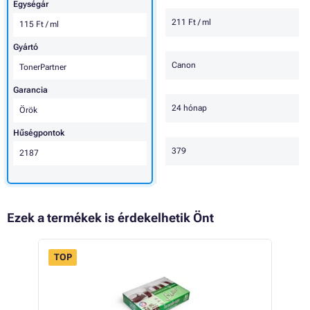
Egységár
211 Ft / ml
115 Ft / ml
Gyártó
Canon
TonerPartner
Garancia
24 hónap
Örök
Hűségpontok
379
2187
Ezek a termékek is érdekelhetik Önt
TOP
- 7%