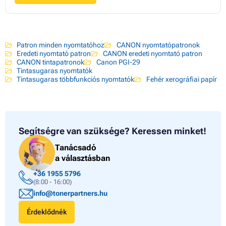
Patron minden nyomtatóhoz
CANON nyomtatópatronok
Eredeti nyomtató patron
CANON eredeti nyomtató patron
CANON tintapatronok
Canon PGI-29
Tintasugaras nyomtatók
Tintasugaras többfunkciós nyomtatók
Fehér xerográfiai papír
Segítségre van szüksége?
Keressen minket!
Tanácsadó
a választásban
+36 1955 5796
(8:00 - 16:00)
info@tonerpartners.hu
Érdeklődnék