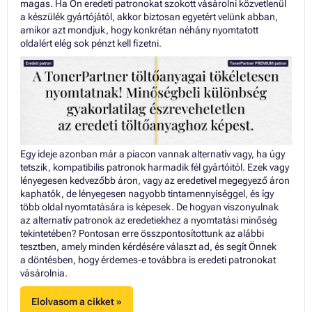
magas. Ha Ön eredeti patronokat szokott vásárolni közvetlenül
a készülék gyártójától, akkor biztosan egyetért velünk abban,
amikor azt mondjuk, hogy konkrétan néhány nyomtatott
oldalért elég sok pénzt kell fizetni.
Egy ideje azonban már a piacon vannak alternatív vagy, ha úgy
tetszik, kompatibilis patronok harmadik fél gyártóitól. Ezek vagy
lényegesen kedvezőbb áron, vagy az eredetivel megegyező áron
kaphatók, de lényegesen nagyobb tintamennyiséggel, és így
több oldal nyomtatására is képesek. De hogyan viszonyulnak
az alternatív patronok az eredetiekhez a nyomtatási minőség
tekintetében? Pontosan erre összpontosítottunk az alábbi
tesztben, amely minden kérdésére választ ad, és segít Önnek
a döntésben, hogy érdemes-e továbbra is eredeti patronokat
vásárolnia.
Elolvasom a cikket »