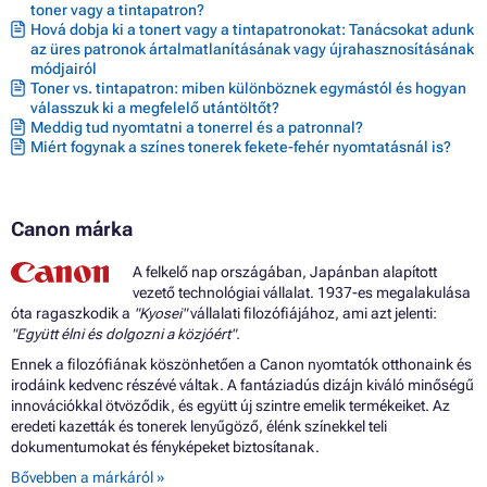
toner vagy a tintapatron?
Hová dobja ki a tonert vagy a tintapatronokat: Tanácsokat adunk
az üres patronok ártalmatlanításának vagy újrahasznosításának
módjairól
Toner vs. tintapatron: miben különböznek egymástól és hogyan
válasszuk ki a megfelelő utántöltőt?
Meddig tud nyomtatni a tonerrel és a patronnal?
Miért fogynak a színes tonerek fekete-fehér nyomtatásnál is?
Canon márka
A felkelő nap országában, Japánban alapított
vezető technológiai vállalat. 1937-es megalakulása
óta ragaszkodik a
"Kyosei"
vállalati filozófiájához, ami azt jelenti:
"Együtt élni és dolgozni a közjóért".
Ennek a filozófiának köszönhetően a Canon nyomtatók otthonaink és
irodáink kedvenc részévé váltak. A fantáziadús dizájn kiváló minőségű
innovációkkal ötvöződik, és együtt új szintre emelik termékeiket. Az
eredeti kazetták és tonerek lenyűgöző, élénk színekkel teli
dokumentumokat és fényképeket biztosítanak.
Bővebben a márkáról »