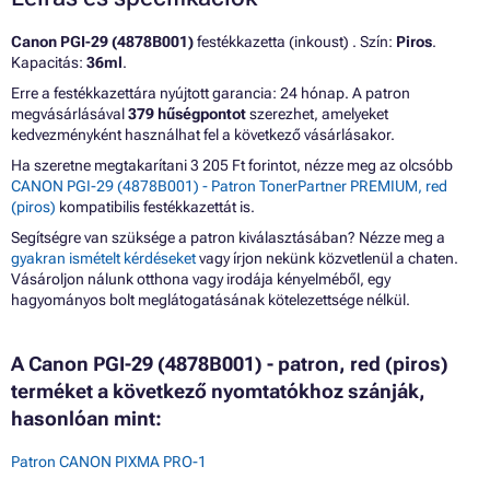
Canon PGI-29 (4878B001)
festékkazetta (inkoust) . Szín:
Piros
.
Kapacitás:
36ml
.
Erre a festékkazettára nyújtott garancia: 24 hónap. A patron
megvásárlásával
379 hűségpontot
szerezhet, amelyeket
kedvezményként használhat fel a következő vásárlásakor.
Ha szeretne megtakarítani 3 205 Ft forintot, nézze meg az olcsóbb
CANON PGI-29 (4878B001) - Patron TonerPartner PREMIUM, red
(piros)
kompatibilis festékkazettát is.
Segítségre van szüksége a patron kiválasztásában? Nézze meg a
gyakran ismételt kérdéseket
vagy írjon nekünk közvetlenül a chaten.
Vásároljon nálunk otthona vagy irodája kényelméből, egy
hagyományos bolt meglátogatásának kötelezettsége nélkül.
A Canon PGI-29 (4878B001) - patron, red (piros)
terméket a következő nyomtatókhoz szánják,
hasonlóan mint:
Patron CANON PIXMA PRO-1