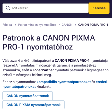
Keresés
Menü
Főoldal
Patron minden nyomtatóhoz
CANON
CANON PIXMA PRO-1
Patronok a CANON PIXMA
PRO-1 nyomtatóhoz
Válassza ki a kívánt tintapatront a
CANON PIXMA PRO-1
nyomtatója
részére! A nyomtatás minőségének garanciája prioritást élvez
számunkra, ezért a
TonerPartner
nyomtató patronok a legmagasabb
szintű minőségnek felelnek meg.
Ehhez a nyomtatóhoz
kompatibilis nyomtatópatronokat
és
eredeti
nyomtatópatronokat
kínálunk.
CANON nyomtatópatronok
CANON PIXMA nyomtatópatronok