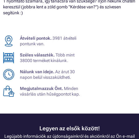
1 nyomtató számára, így tanácsra van szüksége? Írjon nekünk chaten
keresztül (jobbra lent a zöld gomb "Kérdése van?") és szívesen
segítünk :)
Átvételi pontok.
3981 átvételi
pontunk van.
Széles választék.
Több mint
38000 terméket kínálunk.
Nálunk van ideje.
Az árut 30
napon belül visszaküldheti.
Megjutalmazzuk Önt.
Minden
vásárlás után hűségpontot kap.
Legyen az elsők között!
Legújabb információk az újdonságainkról és akciónkról az Ön e-mail