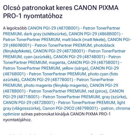
Olcsó patronokat keres CANON PIXMA
PRO-1 nyomtatóhoz
A legolcsóbb
CANON PGI-29 (4870B001) - Patron TonerPartner
PREMIUM, dark gray (sötétszürke)
,
CANON PGI-29 (4868B001) -
Patron TonerPartner PREMIUM, matt black (matt fekete)
,
CANON PGI-
29 (4869B001) - Patron TonerPartner PREMIUM, photoblack
(fényképfekete)
,
CANON PGI-29 (4873B001) - Patron TonerPartner
PREMIUM, cyan (azúrkék)
,
CANON PGI-29 (4874B001) - Patron
TonerPartner PREMIUM, magenta
,
CANON PGI-29 (4875B001) -
Patron TonerPartner PREMIUM, yellow (sárga)
,
CANON PGI-29
(4876B001) - Patron TonerPartner PREMIUM, photo cyan (foto
azúrkék)
,
CANON PGI-29 (4877B001) - Patron TonerPartner
PREMIUM, photo magenta (fénykép magenta)
,
CANON PGI-29
(4878B001) - Patron TonerPartner PREMIUM, red (piros)
,
CANON
PGI-29 (4871B001) - Patron TonerPartner PREMIUM, gray (szürke)
,
CANON PGI-29 (4872B001) - Patron TonerPartner PREMIUM, light
gray (világosszürke)
,
Canon PGI-29CO (4879B001) - patron, chroma
optimizer
színes patronokat kínáljuk CANON PIXMA PRO-1
nyomtatójához.