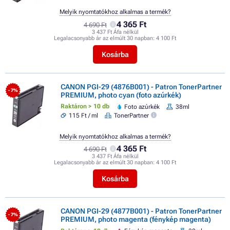
Melyik nyomtatókhoz alkalmas a termék?
4 365 Ft
4 690 Ft
3 437 Ft Áfa nélkül
Legalacsonyabb ár az elmúlt 30 napban:
4 100 Ft
Kosárba
CANON PGI-29 (4876B001) - Patron TonerPartner
- 7%
PREMIUM, photo cyan (foto azúrkék)
Raktáron > 10 db
Foto azúrkék
38ml
115 Ft / ml
TonerPartner
Melyik nyomtatókhoz alkalmas a termék?
4 365 Ft
4 690 Ft
3 437 Ft Áfa nélkül
Legalacsonyabb ár az elmúlt 30 napban:
4 100 Ft
Kosárba
CANON PGI-29 (4877B001) - Patron TonerPartner
- 7%
PREMIUM, photo magenta (fénykép magenta)