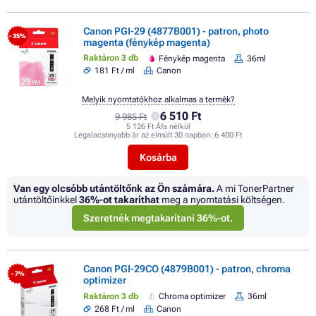
Canon PGI-29 (4877B001) - patron, photo
- 35%
magenta (fénykép magenta)
Raktáron 3 db
Fénykép magenta
36ml
181 Ft / ml
Canon
Melyik nyomtatókhoz alkalmas a termék?
6 510 Ft
9 985 Ft
5 126 Ft Áfa nélkül
Legalacsonyabb ár az elmúlt 30 napban:
6 400 Ft
Kosárba
Van egy olcsóbb utántöltőnk az Ön számára.
A mi TonerPartner
utántöltőinkkel
36%
-ot takaríthat
meg a nyomtatási költségen.
Szeretnék megtakarítani 36%-ot.
Canon PGI-29CO (4879B001) - patron, chroma
- 7%
optimizer
Raktáron 3 db
Chroma optimizer
36ml
268 Ft / ml
Canon