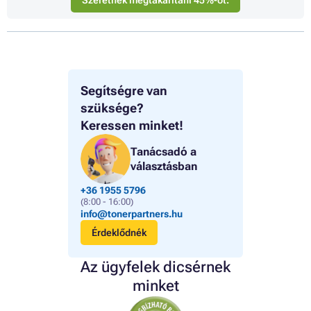
Segítségre van
szüksége?
Keressen minket!
Tanácsadó a
választásban
+36 1955 5796
(8:00 - 16:00)
info@tonerpartners.hu
Érdeklődnék
Az ügyfelek dicsérnek
minket