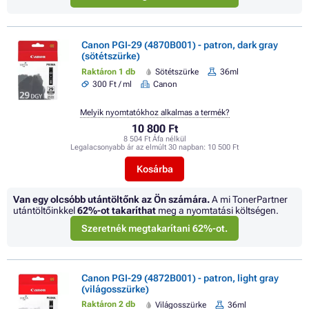
Canon PGI-29 (4870B001) - patron, dark gray
(sötétszürke)
Raktáron 1 db
Sötétszürke
36ml
300 Ft / ml
Canon
Melyik nyomtatókhoz alkalmas a termék?
10 800 Ft
8 504 Ft Áfa nélkül
Legalacsonyabb ár az elmúlt 30 napban:
10 500 Ft
Kosárba
Van egy olcsóbb utántöltőnk az Ön számára.
A mi TonerPartner
utántöltőinkkel
62%
-ot takaríthat
meg a nyomtatási költségen.
Szeretnék megtakarítani 62%-ot.
Canon PGI-29 (4872B001) - patron, light gray
(világosszürke)
Raktáron 2 db
Világosszürke
36ml