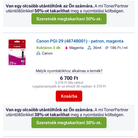
Van egy olcsóbb utántöltőnk az Ön számára.
A mi TonerPartner
utántöltőinkkel
50%
-ot takaríthat
meg a nyomtatási költségen.
Szeretnék megtakarítani 50%-ot.
Canon PGI-29 (4874B001) - patron, magenta
Raktáron 3 db
Magenta
36ml
186 Ft / ml
Canon
Melyik nyomtatókhoz alkalmas a termék?
6 700 Ft
5 276 Ft Áfa nélkül
Legalacsonyabb ár az elmúlt 30 napban:
6 370 Ft
Kosárba
Van egy olcsóbb utántöltőnk az Ön számára.
A mi TonerPartner
utántöltőinkkel
38%
-ot takaríthat
meg a nyomtatási költségen.
Szeretnék megtakarítani 38%-ot.