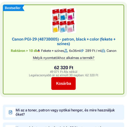
Bestseller
Canon PGI-29 (4873B005) - patron, black + color (fekete +
színes)
Raktáron > 10 db
Fekete + színes
6x36ml
289 Ft / ml
Canon
Melyik nyomtatókhoz alkalmas a termék?
62 320 Ft
49 071 Ft Áfa nélkül
Legalacsonyabb ár az elmúlt 30 napban:
62 320 Ft
Kosárba
Mi az a toner, patron vagy optikai henger, és mire használjuk
őket?