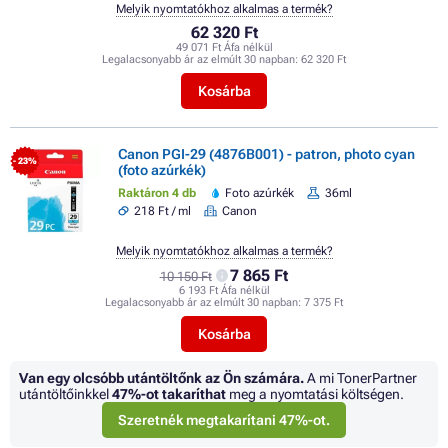
Melyik nyomtatókhoz alkalmas a termék?
62 320 Ft
49 071 Ft Áfa nélkül
Legalacsonyabb ár az elmúlt 30 napban:
62 320 Ft
Kosárba
Canon PGI-29 (4876B001) - patron, photo cyan
- 23%
(foto azúrkék)
Raktáron 4 db
Foto azúrkék
36ml
218 Ft / ml
Canon
Melyik nyomtatókhoz alkalmas a termék?
7 865 Ft
10 150 Ft
6 193 Ft Áfa nélkül
Legalacsonyabb ár az elmúlt 30 napban:
7 375 Ft
Kosárba
Van egy olcsóbb utántöltőnk az Ön számára.
A mi TonerPartner
utántöltőinkkel
47%
-ot takaríthat
meg a nyomtatási költségen.
Szeretnék megtakarítani 47%-ot.