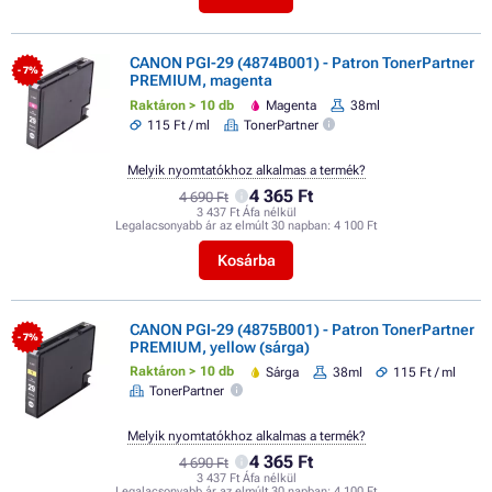
CANON PGI-29 (4874B001) - Patron TonerPartner
- 7%
PREMIUM, magenta
Raktáron > 10 db
Magenta
38ml
115 Ft / ml
TonerPartner
Melyik nyomtatókhoz alkalmas a termék?
4 365 Ft
4 690 Ft
3 437 Ft Áfa nélkül
Legalacsonyabb ár az elmúlt 30 napban:
4 100 Ft
Kosárba
CANON PGI-29 (4875B001) - Patron TonerPartner
- 7%
PREMIUM, yellow (sárga)
Raktáron > 10 db
Sárga
38ml
115 Ft / ml
TonerPartner
Melyik nyomtatókhoz alkalmas a termék?
4 365 Ft
4 690 Ft
3 437 Ft Áfa nélkül
Legalacsonyabb ár az elmúlt 30 napban:
4 100 Ft