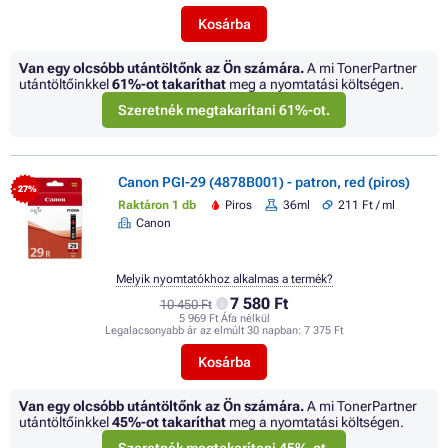
Kosárba
Van egy olcsóbb utántöltőnk az Ön számára.
A mi TonerPartner
utántöltőinkkel
61%
-ot takaríthat
meg a nyomtatási költségen.
Szeretnék megtakarítani 61%-ot.
Canon PGI-29 (4878B001) - patron, red (piros)
- 27%
Raktáron 1 db
Piros
36ml
211 Ft / ml
Canon
Melyik nyomtatókhoz alkalmas a termék?
7 580 Ft
10 450 Ft
5 969 Ft Áfa nélkül
Legalacsonyabb ár az elmúlt 30 napban:
7 375 Ft
Kosárba
Van egy olcsóbb utántöltőnk az Ön számára.
A mi TonerPartner
utántöltőinkkel
45%
-ot takaríthat
meg a nyomtatási költségen.
Szeretnék megtakarítani 45%-ot.