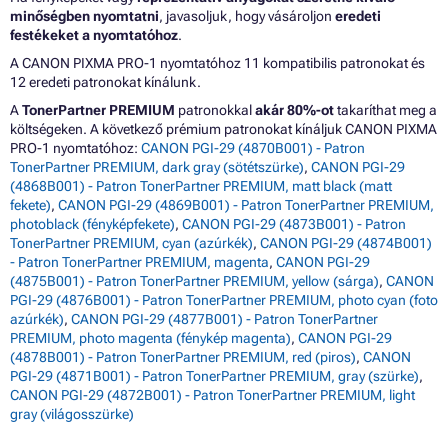
minőségben nyomtatni
, javasoljuk, hogy vásároljon
eredeti
festékeket a nyomtatóhoz
.
A CANON PIXMA PRO-1 nyomtatóhoz 11 kompatibilis patronokat és
12 eredeti patronokat kínálunk.
A
TonerPartner PREMIUM
patronokkal
akár 80%-ot
takaríthat meg a
költségeken. A következő prémium patronokat kínáljuk CANON PIXMA
PRO-1 nyomtatóhoz:
CANON PGI-29 (4870B001) - Patron
TonerPartner PREMIUM, dark gray (sötétszürke)
,
CANON PGI-29
(4868B001) - Patron TonerPartner PREMIUM, matt black (matt
fekete)
,
CANON PGI-29 (4869B001) - Patron TonerPartner PREMIUM,
photoblack (fényképfekete)
,
CANON PGI-29 (4873B001) - Patron
TonerPartner PREMIUM, cyan (azúrkék)
,
CANON PGI-29 (4874B001)
- Patron TonerPartner PREMIUM, magenta
,
CANON PGI-29
(4875B001) - Patron TonerPartner PREMIUM, yellow (sárga)
,
CANON
PGI-29 (4876B001) - Patron TonerPartner PREMIUM, photo cyan (foto
azúrkék)
,
CANON PGI-29 (4877B001) - Patron TonerPartner
PREMIUM, photo magenta (fénykép magenta)
,
CANON PGI-29
(4878B001) - Patron TonerPartner PREMIUM, red (piros)
,
CANON
PGI-29 (4871B001) - Patron TonerPartner PREMIUM, gray (szürke)
,
CANON PGI-29 (4872B001) - Patron TonerPartner PREMIUM, light
gray (világosszürke)