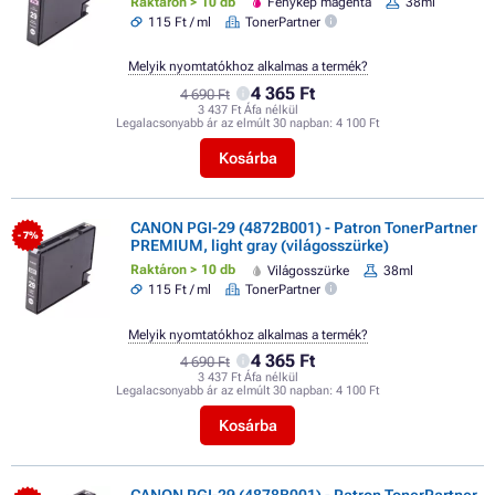
Raktáron > 10 db
Fénykép magenta
38ml
115 Ft / ml
TonerPartner
Melyik nyomtatókhoz alkalmas a termék?
4 365 Ft
4 690 Ft
3 437 Ft Áfa nélkül
Legalacsonyabb ár az elmúlt 30 napban:
4 100 Ft
Kosárba
CANON PGI-29 (4872B001) - Patron TonerPartner
- 7%
PREMIUM, light gray (világosszürke)
Raktáron > 10 db
Világosszürke
38ml
115 Ft / ml
TonerPartner
Melyik nyomtatókhoz alkalmas a termék?
4 365 Ft
4 690 Ft
3 437 Ft Áfa nélkül
Legalacsonyabb ár az elmúlt 30 napban:
4 100 Ft
Kosárba