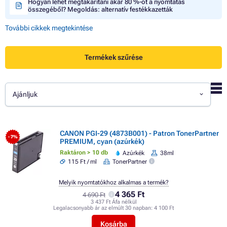
Hogyan lehet megtakarítani akár 80 %-ot a nyomtatás
összegéből? Megoldás: alternatív festékkazetták
További cikkek megtekintése
Termékek szűrése
Ajánljuk
CANON PGI-29 (4873B001) - Patron TonerPartner
- 7%
PREMIUM, cyan (azúrkék)
Raktáron > 10 db
Azúrkék
38ml
115 Ft / ml
TonerPartner
Melyik nyomtatókhoz alkalmas a termék?
4 365 Ft
4 690 Ft
3 437 Ft Áfa nélkül
Legalacsonyabb ár az elmúlt 30 napban:
4 100 Ft
Kosárba