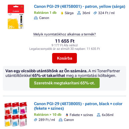
Canon PGI-29 (4875B001) - patron, yellow (sárga)
Raktáron 1 db
Sárga
36ml
324 Ft / ml
Canon
Melyik nyomtatókhoz alkalmas a termék?
11 655 Ft
9 177 Ft Áfa nélkül
Legalacsonyabb ár az elmúlt 30 napban:
11 635 Ft
Kosárba
Van egy olcsóbb utántöltőnk az Ön számára.
A mi TonerPartner
utántöltőinkkel
65%
-ot takaríthat
meg a nyomtatási költségen.
Szeretnék megtakarítani 65%-ot.
Canon PGI-29 (4873B005) - patron, black + color
(fekete + színes)
Raktáron > 10 db
Fekete + színes
6x36ml
289 Ft / ml
Canon