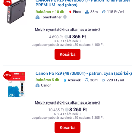
CANON PGI-29 (4878B001) - Patron TonerPartner
- 7%
PREMIUM, red (piros)
Raktáron > 10 db
Piros
38ml
115 Ft / ml
TonerPartner
Melyik nyomtatókhoz alkalmas a termék?
4 365 Ft
4 690 Ft
3 437 Ft Áfa nélkül
Legalacsonyabb ár az elmúlt 30 napban:
4 100 Ft
Kosárba
Canon PGI-29 (4873B001) - patron, cyan (azúrkék)
- 21%
Raktáron 5 db
Azúrkék
36ml
229 Ft / ml
Canon
Melyik nyomtatókhoz alkalmas a termék?
8 260 Ft
10 435 Ft
6 504 Ft Áfa nélkül
Legalacsonyabb ár az elmúlt 30 napban:
8 305 Ft
Kosárba