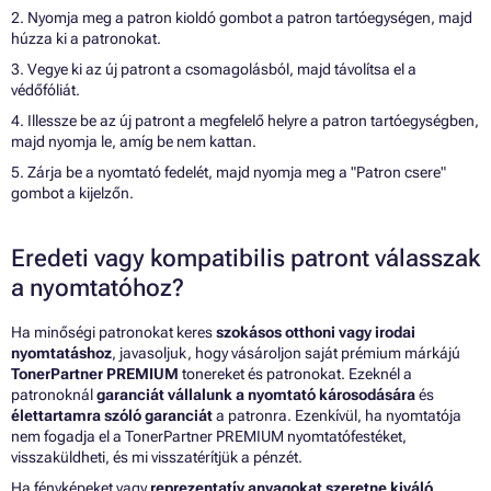
2. Nyomja meg a patron kioldó gombot a patron tartóegységen, majd
húzza ki a patronokat.
3. Vegye ki az új patront a csomagolásból, majd távolítsa el a
védőfóliát.
4. Illessze be az új patront a megfelelő helyre a patron tartóegységben,
majd nyomja le, amíg be nem kattan.
5. Zárja be a nyomtató fedelét, majd nyomja meg a "Patron csere"
gombot a kijelzőn.
Eredeti vagy kompatibilis patront válasszak
a nyomtatóhoz?
Ha minőségi patronokat keres
szokásos otthoni vagy irodai
nyomtatáshoz
, javasoljuk, hogy vásároljon saját prémium márkájú
TonerPartner PREMIUM
tonereket és patronokat. Ezeknél a
patronoknál
garanciát vállalunk a nyomtató károsodására
és
élettartamra szóló garanciát
a patronra. Ezenkívül, ha nyomtatója
nem fogadja el a TonerPartner PREMIUM nyomtatófestéket,
visszaküldheti, és mi visszatérítjük a pénzét.
Ha fényképeket vagy
reprezentatív anyagokat szeretne kiváló