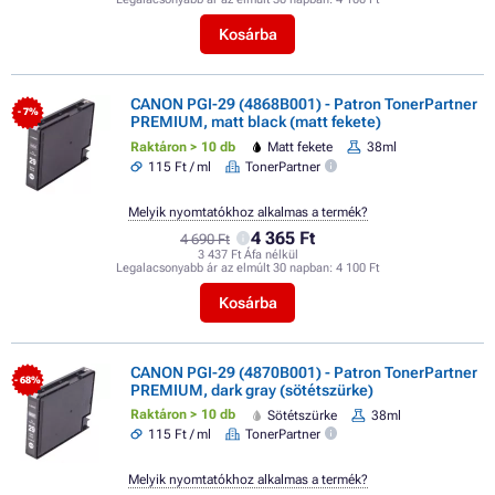
Kosárba
CANON PGI-29 (4868B001) - Patron TonerPartner
- 7%
PREMIUM, matt black (matt fekete)
Raktáron > 10 db
Matt fekete
38ml
115 Ft / ml
TonerPartner
Melyik nyomtatókhoz alkalmas a termék?
4 365 Ft
4 690 Ft
3 437 Ft Áfa nélkül
Legalacsonyabb ár az elmúlt 30 napban:
4 100 Ft
Kosárba
CANON PGI-29 (4870B001) - Patron TonerPartner
- 68%
PREMIUM, dark gray (sötétszürke)
Raktáron > 10 db
Sötétszürke
38ml
115 Ft / ml
TonerPartner
Melyik nyomtatókhoz alkalmas a termék?