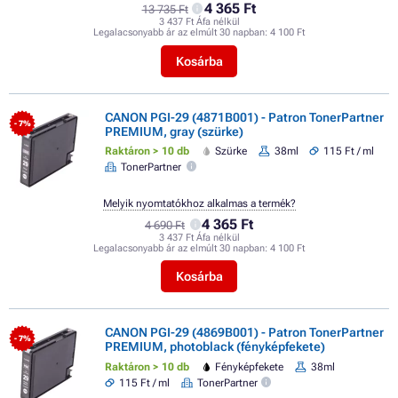
4 365 Ft
13 735 Ft
3 437 Ft Áfa nélkül
Legalacsonyabb ár az elmúlt 30 napban:
4 100 Ft
Kosárba
CANON PGI-29 (4871B001) - Patron TonerPartner
- 7%
PREMIUM, gray (szürke)
Raktáron > 10 db
Szürke
38ml
115 Ft / ml
TonerPartner
Melyik nyomtatókhoz alkalmas a termék?
4 365 Ft
4 690 Ft
3 437 Ft Áfa nélkül
Legalacsonyabb ár az elmúlt 30 napban:
4 100 Ft
Kosárba
CANON PGI-29 (4869B001) - Patron TonerPartner
- 7%
PREMIUM, photoblack (fényképfekete)
Raktáron > 10 db
Fényképfekete
38ml
115 Ft / ml
TonerPartner