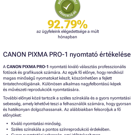
92.79%
az ügyfeleink elégedettsége a múlt
hónapban
CANON PIXMA PRO-1 nyomtató értékelése
A
CANON PIXMA PRO-1
nyomtató kiváló választás professzionális
fotósok és grafikusok számára. Az egyik fő előnye, hogy rendkívül
magas minőségű nyomatokat készít, köszönhetően a fejlett
tintatechnológiának. Különösen alkalmas nagyfelbontású képek
és művészeti reprodukciók nyomtatására.
További előnyei közé tartozik a széles színskála és a gyors nyomtatási
sebesség, amely lehetővé teszi a felhasználók számára, hogy gyorsan
és hatékonyan dolgozhassanak. Az alábbiakban felsoroljuk a fő
előnyöket:
Kiváló nyomtatási minőség.
Széles színskála a pontos színreprodukció érdekében.
Gyors nyomtatási sebesség, ami időt takarít meg.