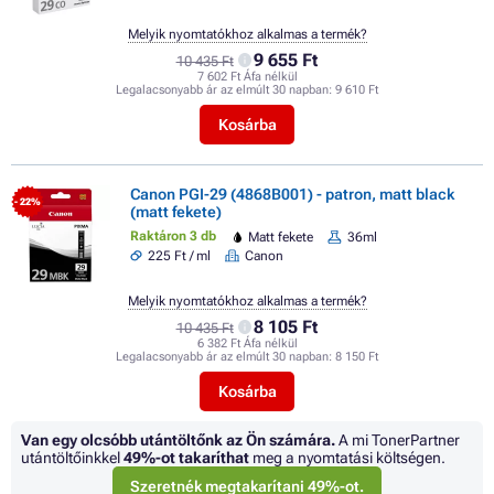
Melyik nyomtatókhoz alkalmas a termék?
9 655 Ft
10 435 Ft
7 602 Ft Áfa nélkül
Legalacsonyabb ár az elmúlt 30 napban:
9 610 Ft
Kosárba
Canon PGI-29 (4868B001) - patron, matt black
- 22%
(matt fekete)
Raktáron 3 db
Matt fekete
36ml
225 Ft / ml
Canon
Melyik nyomtatókhoz alkalmas a termék?
8 105 Ft
10 435 Ft
6 382 Ft Áfa nélkül
Legalacsonyabb ár az elmúlt 30 napban:
8 150 Ft
Kosárba
Van egy olcsóbb utántöltőnk az Ön számára.
A mi TonerPartner
utántöltőinkkel
49%
-ot takaríthat
meg a nyomtatási költségen.
Szeretnék megtakarítani 49%-ot.