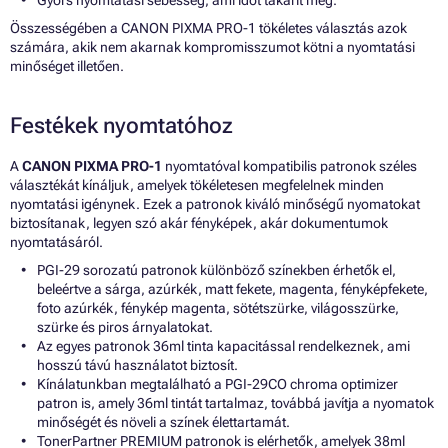
Összességében a CANON PIXMA PRO-1 tökéletes választás azok
számára, akik nem akarnak kompromisszumot kötni a nyomtatási
minőséget illetően.
Festékek nyomtatóhoz
A
CANON PIXMA PRO-1
nyomtatóval kompatibilis patronok széles
választékát kínáljuk, amelyek tökéletesen megfelelnek minden
nyomtatási igénynek. Ezek a patronok kiváló minőségű nyomatokat
biztosítanak, legyen szó akár fényképek, akár dokumentumok
nyomtatásáról.
PGI-29 sorozatú patronok különböző színekben érhetők el,
beleértve a sárga, azúrkék, matt fekete, magenta, fényképfekete,
foto azúrkék, fénykép magenta, sötétszürke, világosszürke,
szürke és piros árnyalatokat.
Az egyes patronok 36ml tinta kapacitással rendelkeznek, ami
hosszú távú használatot biztosít.
Kínálatunkban megtalálható a PGI-29CO chroma optimizer
patron is, amely 36ml tintát tartalmaz, továbbá javítja a nyomatok
minőségét és növeli a színek élettartamát.
TonerPartner PREMIUM patronok is elérhetők, amelyek 38ml