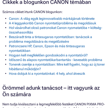
Cikkek a blogunkon CANON témában
Számos cikket írtunk CANON blogunkon:
Canon: A világ egyik leginnovatívabb márkájának története
A 4 leggyakoribb Canon nyomtatóprobléma és megoldásuk
Hol vásárolhat olcsó patronokat Canon nyomatatóba + költség-
összehasonlítás
Beszáradt tinta a tintasugaras nyomtatóban: tanácsok a
probléma megoldására és megelőzésére
Patroncsere HP, Canon, Epson és más tintasugaras
nyomtatókban
Hogyan kell megfelelően gondoskodni a nyomtatóról?
Időszerű és alapos nyomtatókarbantartás - kevesebb probléma
Tonerek cseréje a nyomtatóban: Mire kell figyelni, hogy az új toner
hibátlanul működjön?
Hova dobjuk ki a nyomtatónkat: 4 hely, ahol átveszik
Örömmel adunk tanácsot – itt vagyunk az
Ön számára
Nem tudja kiválasztani a legmegfelelőbb festéket CANON PIXMA PRO-