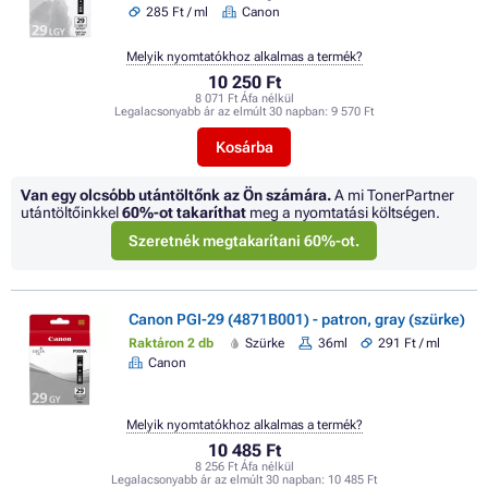
285 Ft / ml
Canon
Melyik nyomtatókhoz alkalmas a termék?
10 250 Ft
8 071 Ft Áfa nélkül
Legalacsonyabb ár az elmúlt 30 napban:
9 570 Ft
Kosárba
Van egy olcsóbb utántöltőnk az Ön számára.
A mi TonerPartner
utántöltőinkkel
60%
-ot takaríthat
meg a nyomtatási költségen.
Szeretnék megtakarítani 60%-ot.
Canon PGI-29 (4871B001) - patron, gray (szürke)
Raktáron 2 db
Szürke
36ml
291 Ft / ml
Canon
Melyik nyomtatókhoz alkalmas a termék?
10 485 Ft
8 256 Ft Áfa nélkül
Legalacsonyabb ár az elmúlt 30 napban:
10 485 Ft