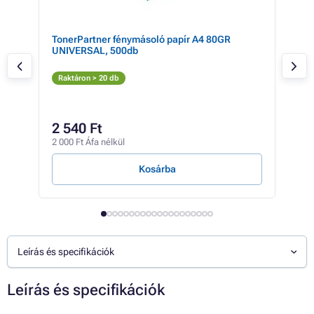
TonerPartner fénymásoló papír A4 80GR
Can
UNIVERSAL, 500db
colo
Fe
Raktáron > 20 db
Rak
30 7
2 540 Ft
28
2 000 Ft Áfa nélkül
22 7
Kosárba
Leírás és specifikációk
Leírás és specifikációk