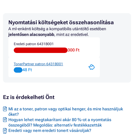
Patron CANON PIXMA IP7250
Patron CANON PIXMA IP8700
Patron CANON PIXMA IP8700 SERIES
Nyomtatási költségeket összehasonlítása
Patron CANON PIXMA IP8720
Patron CANON PIXMA IP8750
A ml-enkénti költség a kompatibilis utántöltő esetében
Patron CANON PIXMA IX6800 SERIES
jelentősen alacsonyabb
, mint az eredetivel.
Patron CANON PIXMA IX6850
Eredeti patron 6431B001
Patron CANON PIXMA MG4100
300 Ft
Patron CANON PIXMA MG4240
Patron CANON PIXMA MG5400 SERIES
Patron CANON PIXMA MG5450
TonerPartner patron 6431B001
Patron CANON PIXMA MG5500 SERIES
48 Ft
Patron CANON PIXMA MG5550
Patron CANON PIXMA MG5600
Patron CANON PIXMA MG5600 SERIES
Patron CANON PIXMA MG5650
Ez is érdekelheti Önt
Patron CANON PIXMA MG5655
Patron CANON PIXMA MG6300
Patron CANON PIXMA MG6300 SERIES
Mi az a toner, patron vagy optikai henger, és mire használjuk
Patron CANON PIXMA MG6350
őket?
Patron CANON PIXMA MG6400 SERIES
Hogyan lehet megtakarítani akár 80 %-ot a nyomtatás
Patron CANON PIXMA MG6420
összegéből? Megoldás: alternatív festékkazetták
Eredeti vagy nem eredeti tonert vásároljak?
Patron CANON PIXMA MG6450