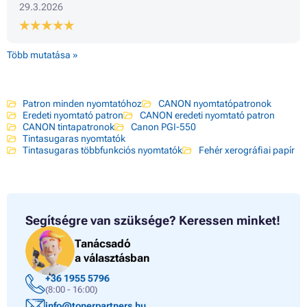
29.3.2026
Több mutatása »
Patron minden nyomtatóhoz
CANON nyomtatópatronok
Eredeti nyomtató patron
CANON eredeti nyomtató patron
CANON tintapatronok
Canon PGI-550
Tintasugaras nyomtatók
Tintasugaras többfunkciós nyomtatók
Fehér xerográfiai papír
Segítségre van szüksége?
Keressen minket!
Tanácsadó
a választásban
+36 1955 5796
(8:00 - 16:00)
info@tonerpartners.hu