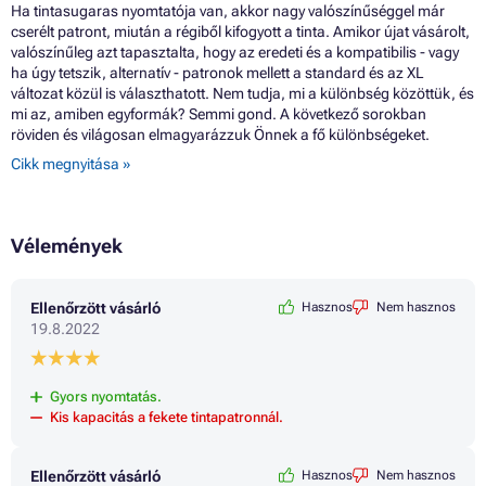
Ha tintasugaras nyomtatója van, akkor nagy valószínűséggel már
cserélt patront, miután a régiből kifogyott a tinta. Amikor újat vásárolt,
valószínűleg azt tapasztalta, hogy az eredeti és a kompatibilis - vagy
ha úgy tetszik, alternatív - patronok mellett a standard és az XL
változat közül is választhatott. Nem tudja, mi a különbség közöttük, és
mi az, amiben egyformák? Semmi gond. A következő sorokban
röviden és világosan elmagyarázzuk Önnek a fő különbségeket.
Cikk megnyitása »
Vélemények
Ellenőrzött vásárló
Hasznos
Nem hasznos
19.8.2022
Gyors nyomtatás.
Kis kapacitás a fekete tintapatronnál.
Ellenőrzött vásárló
Hasznos
Nem hasznos