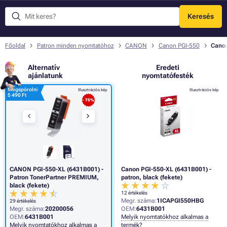
Keresés
Menü
Főoldal
Patron minden nyomtatóhoz
CANON
Canon PGI-550
Canon
Alternatív
Eredeti
ajánlatunk
nyomtatófesték
Megspórolni
Illusztrációs kép
Illusztrációs kép
5 490 Ft
- 75%
CANON PGI-550-XL (6431B001) -
Canon PGI-550-XL (6431B001) -
Patron TonerPartner PREMIUM,
patron, black (fekete)
black (fekete)
12 értékelés
Megr. száma:
1ICAPGI550HBG
29 értékelés
Megr. száma:
20200056
OEM:
6431B001
OEM:
6431B001
Melyik nyomtatókhoz alkalmas a
Melyik nyomtatókhoz alkalmas a
termék?