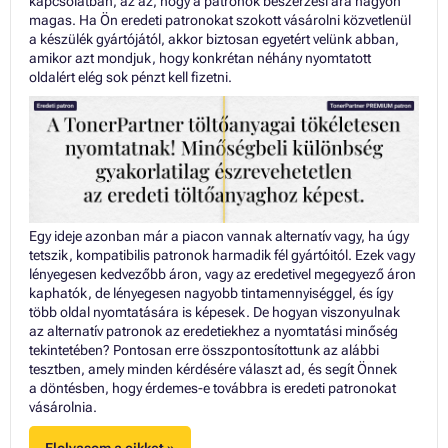
kapcsolatban, az az, hogy a patronok beszerzési ára nagyon
magas. Ha Ön eredeti patronokat szokott vásárolni közvetlenül
a készülék gyártójától, akkor biztosan egyetért velünk abban,
amikor azt mondjuk, hogy konkrétan néhány nyomtatott
oldalért elég sok pénzt kell fizetni.
Egy ideje azonban már a piacon vannak alternatív vagy, ha úgy
tetszik, kompatibilis patronok harmadik fél gyártóitól. Ezek vagy
lényegesen kedvezőbb áron, vagy az eredetivel megegyező áron
kaphatók, de lényegesen nagyobb tintamennyiséggel, és így
több oldal nyomtatására is képesek. De hogyan viszonyulnak
az alternatív patronok az eredetiekhez a nyomtatási minőség
tekintetében? Pontosan erre összpontosítottunk az alábbi
tesztben, amely minden kérdésére választ ad, és segít Önnek
a döntésben, hogy érdemes-e továbbra is eredeti patronokat
vásárolnia.