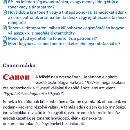
5%-os lefedettség nyomtatáskor, avagy mennyi ideig bírja a
Patron CANON PIXMA MG6600 SERIES
toner vagy a tintapatron?
Patron CANON PIXMA MG6650
Hová dobja ki a tonert vagy a tintapatronokat: Tanácsokat adunk
Patron CANON PIXMA MG7100
az üres patronok ártalmatlanításának vagy újrahasznosításának
Patron CANON PIXMA MG7100 SERIES
módjairól
Patron CANON PIXMA MG7120
Toner vs. tintapatron: miben különböznek egymástól és hogyan
Patron CANON PIXMA MG7150
válasszuk ki a megfelelő utántöltőt?
Patron CANON PIXMA MG7500
Meddig tud nyomtatni a tonerrel és a patronnal?
Patron CANON PIXMA MG7500 SERIES
Miért fogynak a színes tonerek fekete-fehér nyomtatásnál is?
Patron CANON PIXMA MG7550
Patron CANON PIXMA MX720
Patron CANON PIXMA MX720 SERIES
Patron CANON PIXMA MX725
Canon márka
Patron CANON PIXMA MX920 SERIES
Patron CANON PIXMA MX922
A felkelő nap országában, Japánban alapított
Patron CANON PIXMA MX925
vezető technológiai vállalat. 1937-es megalakulása
óta ragaszkodik a
"Kyosei"
vállalati filozófiájához, ami azt jelenti:
"Együtt élni és dolgozni a közjóért".
Ennek a filozófiának köszönhetően a Canon nyomtatók otthonaink és
irodáink kedvenc részévé váltak. A fantáziadús dizájn kiváló minőségű
innovációkkal ötvöződik, és együtt új szintre emelik termékeiket. Az
eredeti kazetták és tonerek lenyűgöző, élénk színekkel teli
dokumentumokat és fényképeket biztosítanak.