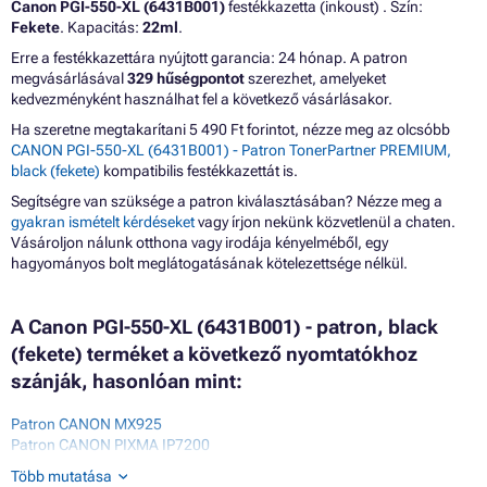
Canon PGI-550-XL (6431B001)
festékkazetta (inkoust) . Szín:
Fekete
. Kapacitás:
22ml
.
Erre a festékkazettára nyújtott garancia: 24 hónap. A patron
megvásárlásával
329 hűségpontot
szerezhet, amelyeket
kedvezményként használhat fel a következő vásárlásakor.
Ha szeretne megtakarítani 5 490 Ft forintot, nézze meg az olcsóbb
CANON PGI-550-XL (6431B001) - Patron TonerPartner PREMIUM,
black (fekete)
kompatibilis festékkazettát is.
Segítségre van szüksége a patron kiválasztásában? Nézze meg a
gyakran ismételt kérdéseket
vagy írjon nekünk közvetlenül a chaten.
Vásároljon nálunk otthona vagy irodája kényelméből, egy
hagyományos bolt meglátogatásának kötelezettsége nélkül.
A Canon PGI-550-XL (6431B001) - patron, black
(fekete) terméket a következő nyomtatókhoz
szánják, hasonlóan mint:
Patron CANON MX925
Patron CANON PIXMA IP7200
Patron CANON PIXMA IP7200 SERIES
Több mutatása
Patron CANON PIXMA IP7240