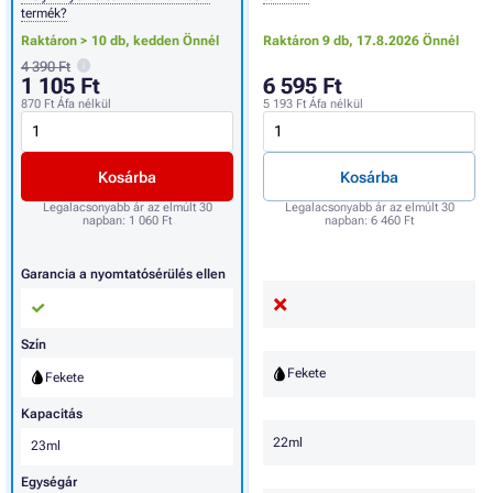
termék?
Raktáron > 10 db,
kedden Önnél
Raktáron 9 db,
17.8.2026 Önnél
4 390 Ft
1 105 Ft
6 595 Ft
870 Ft
Áfa nélkül
5 193 Ft
Áfa nélkül
Kosárba
Kosárba
Legalacsonyabb ár az elmúlt 30
Legalacsonyabb ár az elmúlt 30
napban:
1 060 Ft
napban:
6 460 Ft
Garancia a nyomtatósérülés ellen
Szín
Fekete
Fekete
Kapacitás
22ml
23ml
Egységár