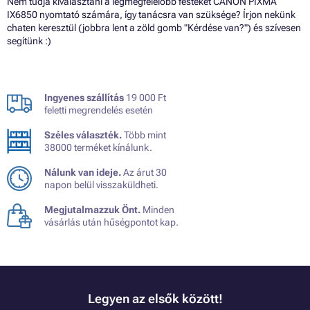
Nem tudja kiválasztani a legmegfelelőbb festéket CANON PIXMA
IX6850 nyomtató számára, így tanácsra van szüksége? Írjon nekünk
chaten keresztül (jobbra lent a zöld gomb "Kérdése van?") és szívesen
segítünk :)
Ingyenes szállítás
19 000 Ft
feletti megrendelés esetén
Széles választék.
Több mint
38000 terméket kínálunk.
Nálunk van ideje.
Az árut 30
napon belül visszaküldheti.
Megjutalmazzuk Önt.
Minden
vásárlás után hűségpontot kap.
Legyen az elsők között!