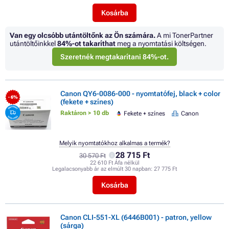
Kosárba
Van egy olcsóbb utántöltőnk az Ön számára.
A mi TonerPartner
utántöltőinkkel
84%
-ot takaríthat
meg a nyomtatási költségen.
Szeretnék megtakarítani 84%-ot.
Canon QY6-0086-000 - nyomtatófej, black + color
- 6%
(fekete + színes)
Raktáron > 10 db
Fekete + színes
Canon
Melyik nyomtatókhoz alkalmas a termék?
28 715 Ft
30 570 Ft
22 610 Ft Áfa nélkül
Legalacsonyabb ár az elmúlt 30 napban:
27 775 Ft
Kosárba
Canon CLI-551-XL (6446B001) - patron, yellow
(sárga)