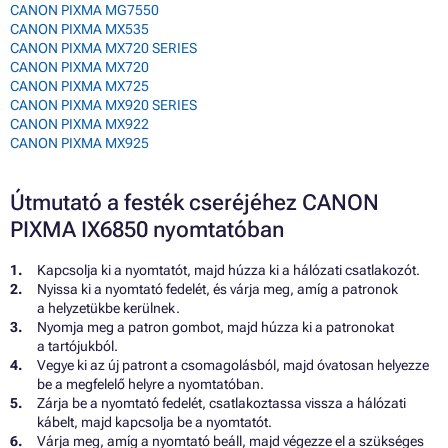
CANON PIXMA MG7550
CANON PIXMA MX535
CANON PIXMA MX720 SERIES
CANON PIXMA MX720
CANON PIXMA MX725
CANON PIXMA MX920 SERIES
CANON PIXMA MX922
CANON PIXMA MX925
Útmutató a festék cseréjéhez CANON
PIXMA IX6850 nyomtatóban
Kapcsolja ki a nyomtatót, majd húzza ki a hálózati csatlakozót.
Nyissa ki a nyomtató fedelét, és várja meg, amíg a patronok
a helyzetükbe kerülnek.
Nyomja meg a patron gombot, majd húzza ki a patronokat
a tartójukból.
Vegye ki az új patront a csomagolásból, majd óvatosan helyezze
be a megfelelő helyre a nyomtatóban.
Zárja be a nyomtató fedelét, csatlakoztassa vissza a hálózati
kábelt, majd kapcsolja be a nyomtatót.
Várja meg, amíg a nyomtató beáll, majd végezze el a szükséges