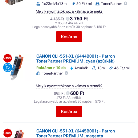
1x23ml/4x13ml
50 Ft / ml
TonerPartner
Melyik nyomtatókhoz alkalmas a termék?
3 750 Ft
4 185 Ft
2 953 Ft Áfa nélkül
Legalacsonyabb ár az elmúlt 30 napban:
3 150 Ft
Kosárba
CANON CLI-551-XL (6444B001) - Patron
- 33%
TonerPartner PREMIUM, cyan (azúrkék)
Raktáron > 10 db
Azúrkék
13ml
46 Ft / ml
TonerPartner
Melyik nyomtatókhoz alkalmas a termék?
600 Ft
895 Ft
472 Ft Áfa nélkül
Legalacsonyabb ár az elmúlt 30 napban:
575 Ft
Kosárba
CANON CLI-551-XL (6445B001) - Patron
- 33%
TonerPartner PREMIUM, magenta