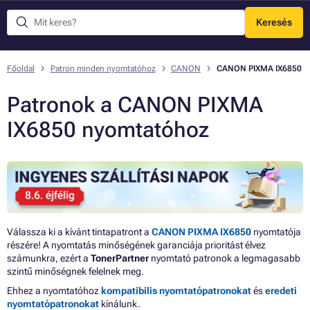
Keresés
Menü
Főoldal
Patron minden nyomtatóhoz
CANON
CANON PIXMA IX6850
Patronok a CANON PIXMA
IX6850 nyomtatóhoz
Válassza ki a kívánt tintapatront a
CANON PIXMA IX6850
nyomtatója
részére! A nyomtatás minőségének garanciája prioritást élvez
számunkra, ezért a
TonerPartner
nyomtató patronok a legmagasabb
szintű minőségnek felelnek meg.
Ehhez a nyomtatóhoz
kompatibilis nyomtatópatronokat
és
eredeti
nyomtatópatronokat
kínálunk.