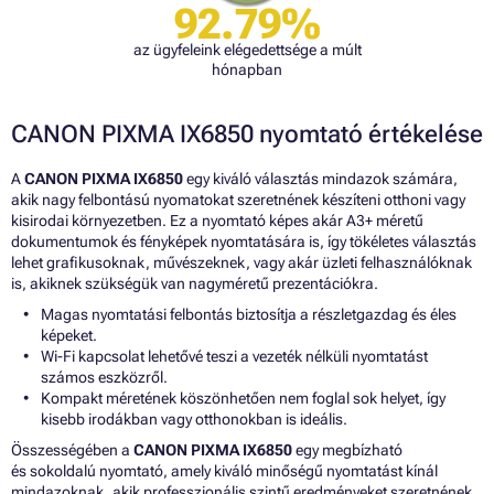
92.79%
az ügyfeleink elégedettsége a múlt
hónapban
CANON PIXMA IX6850 nyomtató értékelése
A
CANON PIXMA IX6850
egy kiváló választás mindazok számára,
akik nagy felbontású nyomatokat szeretnének készíteni otthoni vagy
kisirodai környezetben. Ez a nyomtató képes akár A3+ méretű
dokumentumok és fényképek nyomtatására is, így tökéletes választás
lehet grafikusoknak, művészeknek, vagy akár üzleti felhasználóknak
is, akiknek szükségük van nagyméretű prezentációkra.
Magas nyomtatási felbontás biztosítja a részletgazdag és éles
képeket.
Wi-Fi kapcsolat lehetővé teszi a vezeték nélküli nyomtatást
számos eszközről.
Kompakt méretének köszönhetően nem foglal sok helyet, így
kisebb irodákban vagy otthonokban is ideális.
Összességében a
CANON PIXMA IX6850
egy megbízható
és sokoldalú nyomtató, amely kiváló minőségű nyomtatást kínál
mindazoknak, akik professzionális szintű eredményeket szeretnének