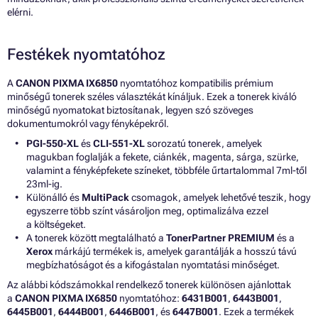
elérni.
Festékek nyomtatóhoz
A
CANON PIXMA IX6850
nyomtatóhoz kompatibilis prémium
minőségű tonerek széles választékát kínáljuk. Ezek a tonerek kiváló
minőségű nyomatokat biztosítanak, legyen szó szöveges
dokumentumokról vagy fényképekről.
PGI-550-XL
és
CLI-551-XL
sorozatú tonerek, amelyek
magukban foglalják a fekete, ciánkék, magenta, sárga, szürke,
valamint a fényképfekete színeket, többféle űrtartalommal 7ml-től
23ml-ig.
Különálló és
MultiPack
csomagok, amelyek lehetővé teszik, hogy
egyszerre több színt vásároljon meg, optimalizálva ezzel
a költségeket.
A tonerek között megtalálható a
TonerPartner PREMIUM
és a
Xerox
márkájú termékek is, amelyek garantálják a hosszú távú
megbízhatóságot és a kifogástalan nyomtatási minőséget.
Az alábbi kódszámokkal rendelkező tonerek különösen ajánlottak
a
CANON PIXMA IX6850
nyomtatóhoz:
6431B001
,
6443B001
,
6445B001
,
6444B001
,
6446B001
, és
6447B001
. Ezek a termékek