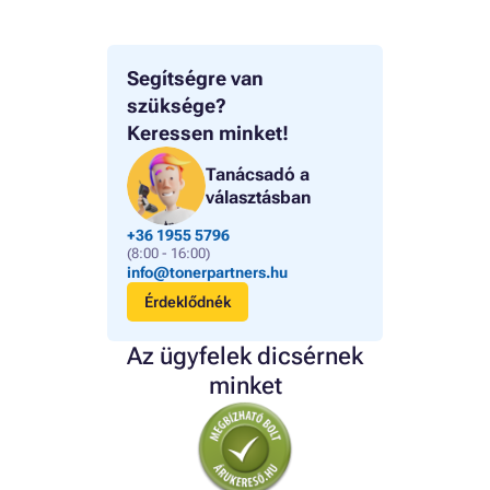
Segítségre van
szüksége?
Keressen minket!
Tanácsadó a
választásban
+36 1955 5796
(8:00 - 16:00)
info@tonerpartners.hu
Érdeklődnék
Az ügyfelek dicsérnek
minket