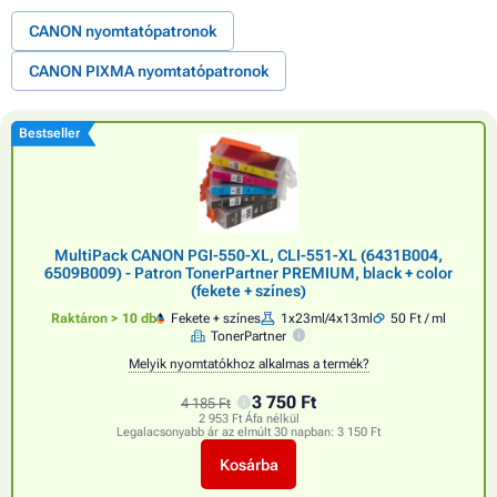
CANON nyomtatópatronok
CANON PIXMA nyomtatópatronok
Bestseller
MultiPack CANON PGI-550-XL, CLI-551-XL (6431B004,
6509B009) - Patron TonerPartner PREMIUM, black + color
(fekete + színes)
Raktáron > 10 db
Fekete + színes
1x23ml/4x13ml
50 Ft / ml
TonerPartner
Melyik nyomtatókhoz alkalmas a termék?
3 750 Ft
4 185 Ft
2 953 Ft Áfa nélkül
Legalacsonyabb ár az elmúlt 30 napban:
3 150 Ft
Kosárba