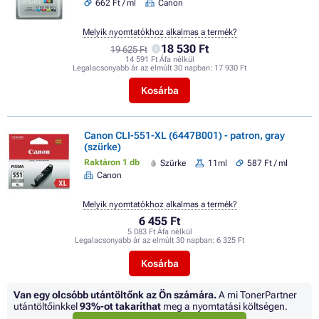
662 Ft / ml
Canon
Melyik nyomtatókhoz alkalmas a termék?
18 530 Ft
19 625 Ft
14 591 Ft Áfa nélkül
Legalacsonyabb ár az elmúlt 30 napban:
17 930 Ft
Kosárba
Canon CLI-551-XL (6447B001) - patron, gray
(szürke)
Raktáron 1 db
Szürke
11ml
587 Ft / ml
Canon
Melyik nyomtatókhoz alkalmas a termék?
6 455 Ft
5 083 Ft Áfa nélkül
Legalacsonyabb ár az elmúlt 30 napban:
6 325 Ft
Kosárba
Van egy olcsóbb utántöltőnk az Ön számára.
A mi TonerPartner
utántöltőinkkel
93%
-ot takaríthat
meg a nyomtatási költségen.