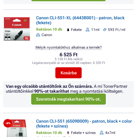
Canon CLI-551-XL (6443B001) - patron, black
(fekete)
Raktáron 10 db
Fekete
11ml
593 Ft / ml
Canon
Melyik nyomtatókhoz alkalmas a termék?
6 525 Ft
5 138 Ft Áfa nélkül
Legalacsonyabb ár az elmúlt 30 napban:
6 335 Ft
Kosárba
Van egy olcsóbb utántöltőnk az Ön számára.
A mi TonerPartner
utántöltőinkkel
90%
-ot takaríthat
meg a nyomtatási költségen.
Szeretnék megtakarítani 90%-ot.
Canon CLI-551 (6509B009) - patron, black + color
- 6%
(fekete + színes)
Raktáron 10 db
Fekete + színes
4x7ml