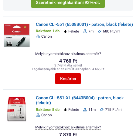
Szeretnék megtakarítani 93%-ot.
Canon CLI-551 (6508B001) - patron, black (fekete)
Raktáron 1 db
Fekete
7ml
680 Ft / ml
Canon
Melyik nyomtatókhoz alkalmas a termék?
4 760 Ft
3 748 Ft Áfa nélkül
Legalacsonyabb ár az elmúlt 30 napban:
4 665 Ft
Kosárba
Canon CLI-551-XL (6443B004) - patron, black
(fekete)
Raktáron 5 db
Fekete
11ml
715 Ft / ml
Canon
Melyik nyomtatókhoz alkalmas a termék?
7 870 Ft