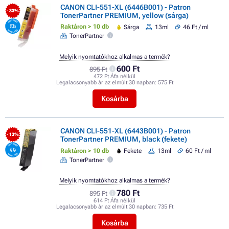
CANON CLI-551-XL (6446B001) - Patron
- 33%
TonerPartner PREMIUM, yellow (sárga)
Raktáron > 10 db
Sárga
13ml
46 Ft / ml
TonerPartner
Melyik nyomtatókhoz alkalmas a termék?
600 Ft
895 Ft
472 Ft Áfa nélkül
Legalacsonyabb ár az elmúlt 30 napban:
575 Ft
Kosárba
CANON CLI-551-XL (6443B001) - Patron
- 13%
TonerPartner PREMIUM, black (fekete)
Raktáron > 10 db
Fekete
13ml
60 Ft / ml
TonerPartner
Melyik nyomtatókhoz alkalmas a termék?
780 Ft
895 Ft
614 Ft Áfa nélkül
Legalacsonyabb ár az elmúlt 30 napban:
735 Ft
Kosárba