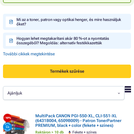
Mi az a toner, patron vagy optikai henger, és mire használjuk
őket?
Hogyan lehet megtakarítani akár 80 %-ot a nyomtatás
összegéből? Megoldás: alternatív festékkazetták
További cikkek megtekintése
Termékek szűrése
Ajánljuk
MultiPack CANON PGI-550-XL, CLI-551-XL
- 10%
(6431B004, 6509B009) - Patron TonerPartner
PREMIUM, black + color (fekete + színes)
Raktáron > 10 db
Fekete + színes