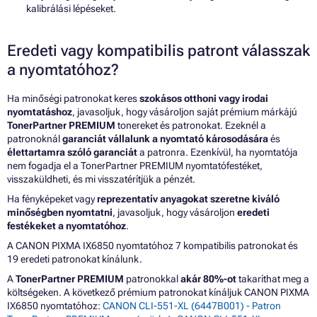
kalibrálási lépéseket.
Eredeti vagy kompatibilis patront válasszak
a nyomtatóhoz?
Ha minőségi patronokat keres
szokásos otthoni vagy irodai
nyomtatáshoz
, javasoljuk, hogy vásároljon saját prémium márkájú
TonerPartner PREMIUM
tonereket és patronokat. Ezeknél a
patronoknál
garanciát vállalunk a nyomtató károsodására
és
élettartamra szóló garanciát
a patronra. Ezenkívül, ha nyomtatója
nem fogadja el a TonerPartner PREMIUM nyomtatófestéket,
visszaküldheti, és mi visszatérítjük a pénzét.
Ha fényképeket vagy
reprezentatív anyagokat szeretne kiváló
minőségben nyomtatni
, javasoljuk, hogy vásároljon
eredeti
festékeket a nyomtatóhoz
.
A CANON PIXMA IX6850 nyomtatóhoz 7 kompatibilis patronokat és
19 eredeti patronokat kínálunk.
A
TonerPartner PREMIUM
patronokkal
akár 80%-ot
takaríthat meg a
költségeken. A következő prémium patronokat kínáljuk CANON PIXMA
IX6850 nyomtatóhoz:
CANON CLI-551-XL (6447B001) - Patron