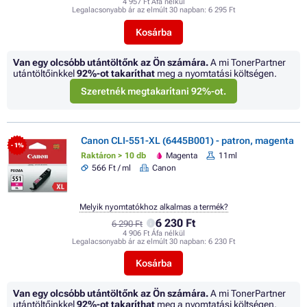
4 957 Ft Áfa nélkül
Legalacsonyabb ár az elmúlt 30 napban:
6 295 Ft
Kosárba
Van egy olcsóbb utántöltőnk az Ön számára.
A mi TonerPartner
utántöltőinkkel
92%
-ot takaríthat
meg a nyomtatási költségen.
Szeretnék megtakarítani 92%-ot.
Canon CLI-551-XL (6445B001) - patron, magenta
- 1%
Raktáron > 10 db
Magenta
11ml
566 Ft / ml
Canon
Melyik nyomtatókhoz alkalmas a termék?
6 230 Ft
6 290 Ft
4 906 Ft Áfa nélkül
Legalacsonyabb ár az elmúlt 30 napban:
6 230 Ft
Kosárba
Van egy olcsóbb utántöltőnk az Ön számára.
A mi TonerPartner
utántöltőinkkel
92%
-ot takaríthat
meg a nyomtatási költségen.