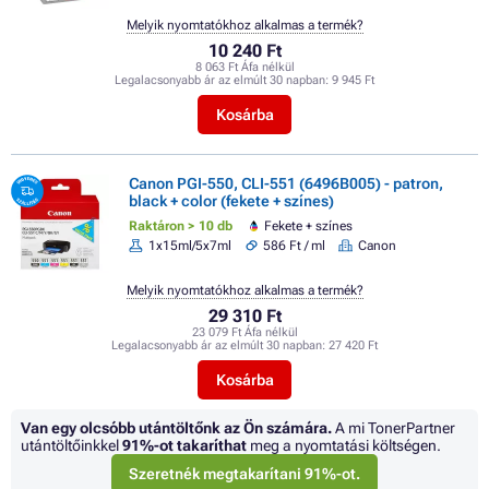
Melyik nyomtatókhoz alkalmas a termék?
10 240 Ft
8 063 Ft Áfa nélkül
Legalacsonyabb ár az elmúlt 30 napban:
9 945 Ft
Kosárba
Canon PGI-550, CLI-551 (6496B005) - patron,
black + color (fekete + színes)
Raktáron > 10 db
Fekete + színes
1x15ml/5x7ml
586 Ft / ml
Canon
Melyik nyomtatókhoz alkalmas a termék?
29 310 Ft
23 079 Ft Áfa nélkül
Legalacsonyabb ár az elmúlt 30 napban:
27 420 Ft
Kosárba
Van egy olcsóbb utántöltőnk az Ön számára.
A mi TonerPartner
utántöltőinkkel
91%
-ot takaríthat
meg a nyomtatási költségen.
Szeretnék megtakarítani 91%-ot.