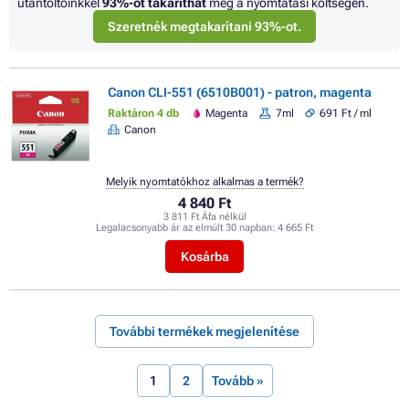
utántöltőinkkel
93%
-ot takaríthat
meg a nyomtatási költségen.
Szeretnék megtakarítani 93%-ot.
Canon CLI-551 (6510B001) - patron, magenta
Raktáron 4 db
Magenta
7ml
691 Ft / ml
Canon
Melyik nyomtatókhoz alkalmas a termék?
4 840 Ft
3 811 Ft Áfa nélkül
Legalacsonyabb ár az elmúlt 30 napban:
4 665 Ft
Kosárba
További termékek megjelenítése
1
2
Tovább »