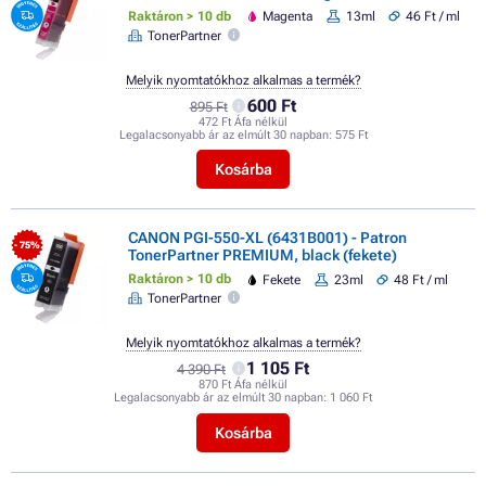
Raktáron > 10 db
Magenta
13ml
46 Ft / ml
TonerPartner
Melyik nyomtatókhoz alkalmas a termék?
600 Ft
895 Ft
472 Ft Áfa nélkül
Legalacsonyabb ár az elmúlt 30 napban:
575 Ft
Kosárba
CANON PGI-550-XL (6431B001) - Patron
- 75%
TonerPartner PREMIUM, black (fekete)
Raktáron > 10 db
Fekete
23ml
48 Ft / ml
TonerPartner
Melyik nyomtatókhoz alkalmas a termék?
1 105 Ft
4 390 Ft
870 Ft Áfa nélkül
Legalacsonyabb ár az elmúlt 30 napban:
1 060 Ft
Kosárba