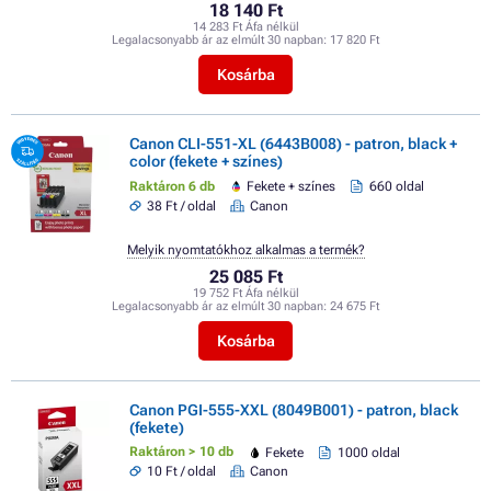
18 140 Ft
14 283 Ft Áfa nélkül
Legalacsonyabb ár az elmúlt 30 napban:
17 820 Ft
Kosárba
Canon CLI-551-XL (6443B008) - patron, black +
color (fekete + színes)
Raktáron 6 db
Fekete + színes
660 oldal
38 Ft / oldal
Canon
Melyik nyomtatókhoz alkalmas a termék?
25 085 Ft
19 752 Ft Áfa nélkül
Legalacsonyabb ár az elmúlt 30 napban:
24 675 Ft
Kosárba
Canon PGI-555-XXL (8049B001) - patron, black
(fekete)
Raktáron > 10 db
Fekete
1000 oldal
10 Ft / oldal
Canon