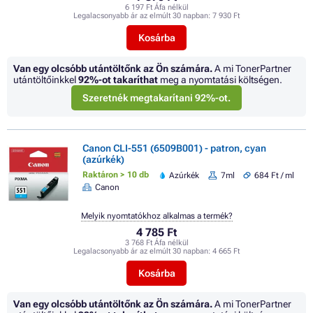
6 197 Ft Áfa nélkül
Legalacsonyabb ár az elmúlt 30 napban:
7 930 Ft
Kosárba
Van egy olcsóbb utántöltőnk az Ön számára.
A mi TonerPartner
utántöltőinkkel
92%
-ot takaríthat
meg a nyomtatási költségen.
Szeretnék megtakarítani 92%-ot.
Canon CLI-551 (6509B001) - patron, cyan
(azúrkék)
Raktáron > 10 db
Azúrkék
7ml
684 Ft / ml
Canon
Melyik nyomtatókhoz alkalmas a termék?
4 785 Ft
3 768 Ft Áfa nélkül
Legalacsonyabb ár az elmúlt 30 napban:
4 665 Ft
Kosárba
Van egy olcsóbb utántöltőnk az Ön számára.
A mi TonerPartner