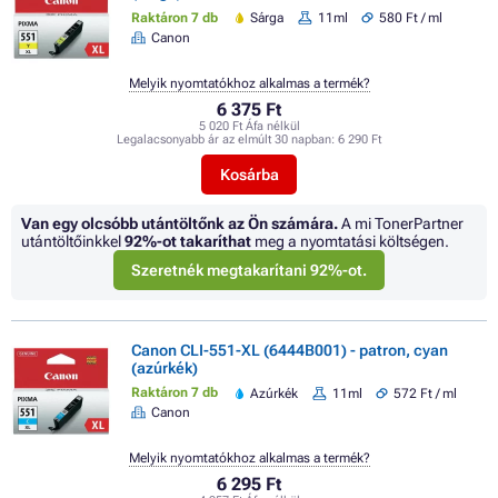
Raktáron 7 db
Sárga
11ml
580 Ft / ml
Canon
Melyik nyomtatókhoz alkalmas a termék?
6 375 Ft
5 020 Ft Áfa nélkül
Legalacsonyabb ár az elmúlt 30 napban:
6 290 Ft
Kosárba
Van egy olcsóbb utántöltőnk az Ön számára.
A mi TonerPartner
utántöltőinkkel
92%
-ot takaríthat
meg a nyomtatási költségen.
Szeretnék megtakarítani 92%-ot.
Canon CLI-551-XL (6444B001) - patron, cyan
(azúrkék)
Raktáron 7 db
Azúrkék
11ml
572 Ft / ml
Canon
Melyik nyomtatókhoz alkalmas a termék?
6 295 Ft