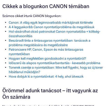
Cikkek a blogunkon CANON témában
Számos cikket írtunk CANON blogunkon:
Canon: A világ egyik leginnovatívabb márkájának története
A 4 leggyakoribb Canon nyomtatóprobléma és megoldásuk
Hol vásárolhat olcsó patronokat Canon nyomatatóba + költség-
összehasonlítás
Beszáradt tinta a tintasugaras nyomtatóban: tanácsok a
probléma megoldására és megelőzésére
Patroncsere HP, Canon, Epson és más tintasugaras
nyomtatókban
Hogyan kell megfelelően gondoskodni a nyomtatóról?
Időszerű és alapos nyomtatókarbantartás - kevesebb probléma
Tonerek cseréje a nyomtatóban: Mire kell figyelni, hogy az új toner
hibátlanul működjön?
Hova dobjuk ki a nyomtatónkat: 4 hely, ahol átveszik
Örömmel adunk tanácsot – itt vagyunk az
Ön számára