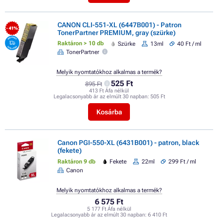
CANON CLI-551-XL (6447B001) - Patron
- 41%
TonerPartner PREMIUM, gray (szürke)
Raktáron > 10 db
Szürke
13ml
40 Ft / ml
TonerPartner
Melyik nyomtatókhoz alkalmas a termék?
525 Ft
895 Ft
413 Ft Áfa nélkül
Legalacsonyabb ár az elmúlt 30 napban:
505 Ft
Kosárba
Canon PGI-550-XL (6431B001) - patron, black
(fekete)
Raktáron 9 db
Fekete
22ml
299 Ft / ml
Canon
Melyik nyomtatókhoz alkalmas a termék?
6 575 Ft
5 177 Ft Áfa nélkül
Legalacsonyabb ár az elmúlt 30 napban:
6 410 Ft