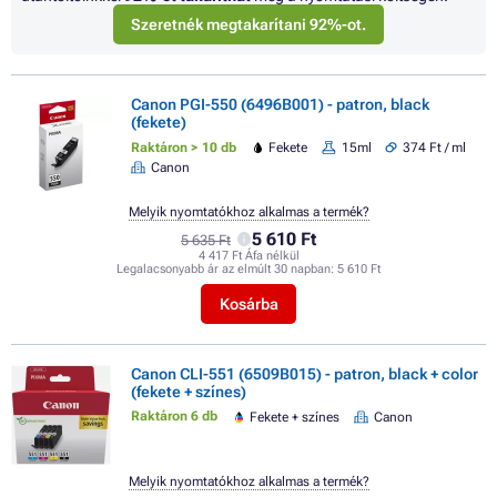
Szeretnék megtakarítani 92%-ot.
Canon PGI-550 (6496B001) - patron, black
(fekete)
Raktáron > 10 db
Fekete
15ml
374 Ft / ml
Canon
Melyik nyomtatókhoz alkalmas a termék?
5 610 Ft
5 635 Ft
4 417 Ft Áfa nélkül
Legalacsonyabb ár az elmúlt 30 napban:
5 610 Ft
Kosárba
Canon CLI-551 (6509B015) - patron, black + color
(fekete + színes)
Raktáron 6 db
Fekete + színes
Canon
Melyik nyomtatókhoz alkalmas a termék?