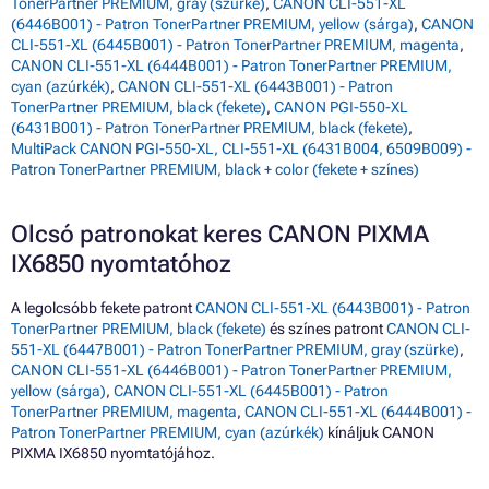
TonerPartner PREMIUM, gray (szürke)
,
CANON CLI-551-XL
(6446B001) - Patron TonerPartner PREMIUM, yellow (sárga)
,
CANON
CLI-551-XL (6445B001) - Patron TonerPartner PREMIUM, magenta
,
CANON CLI-551-XL (6444B001) - Patron TonerPartner PREMIUM,
cyan (azúrkék)
,
CANON CLI-551-XL (6443B001) - Patron
TonerPartner PREMIUM, black (fekete)
,
CANON PGI-550-XL
(6431B001) - Patron TonerPartner PREMIUM, black (fekete)
,
MultiPack CANON PGI-550-XL, CLI-551-XL (6431B004, 6509B009) -
Patron TonerPartner PREMIUM, black + color (fekete + színes)
Olcsó patronokat keres CANON PIXMA
IX6850 nyomtatóhoz
A legolcsóbb fekete patront
CANON CLI-551-XL (6443B001) - Patron
TonerPartner PREMIUM, black (fekete)
és színes patront
CANON CLI-
551-XL (6447B001) - Patron TonerPartner PREMIUM, gray (szürke)
,
CANON CLI-551-XL (6446B001) - Patron TonerPartner PREMIUM,
yellow (sárga)
,
CANON CLI-551-XL (6445B001) - Patron
TonerPartner PREMIUM, magenta
,
CANON CLI-551-XL (6444B001) -
Patron TonerPartner PREMIUM, cyan (azúrkék)
kínáljuk CANON
PIXMA IX6850 nyomtatójához.