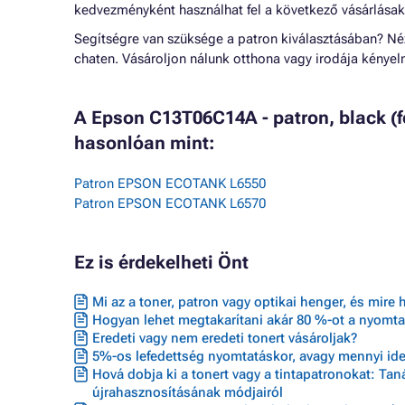
kedvezményként használhat fel a következő vásárlásak
Segítségre van szüksége a patron kiválasztásában? N
chaten. Vásároljon nálunk otthona vagy irodája kénye
A Epson C13T06C14A - patron, black (
hasonlóan mint:
Patron EPSON ECOTANK L6550
Patron EPSON ECOTANK L6570
Ez is érdekelheti Önt
Mi az a toner, patron vagy optikai henger, és mire 
Hogyan lehet megtakarítani akár 80 %-ot a nyomta
Eredeti vagy nem eredeti tonert vásároljak?
5%-os lefedettség nyomtatáskor, avagy mennyi ideig
Hová dobja ki a tonert vagy a tintapatronokat: Ta
újrahasznosításának módjairól