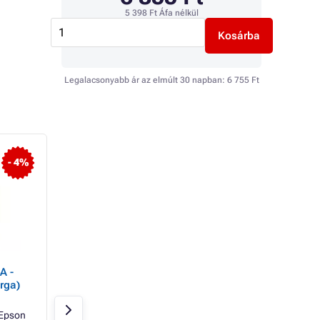
5 398 Ft
Áfa nélkül
Kosárba
Legalacsonyabb ár az elmúlt 30 napban:
6 755 Ft
TOP
- 4%
A -
Epson C12C934591 -
TonerPartner
rga)
Festékhulladék-tartály
fénymásoló papír 
80GR UNIVERSAL,
Epson
Raktáron > 10 db
Raktáron > 20 db