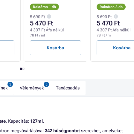
Raktáron 1 db
Raktáron 3 db
5 690 Ft
5 690 Ft
5 470 Ft
5 470 Ft
4 307 Ft Áfa nélkül
4 307 Ft Áfa nélkül
78 Ft / ml
78 Ft / ml
Kosárba
Kosárba
ínek
Vélemények
Tanácsadás
ete
. Kapacitás:
127ml
.
 patron megvásárlásával
342 hűségpontot
szerezhet, amelyeket