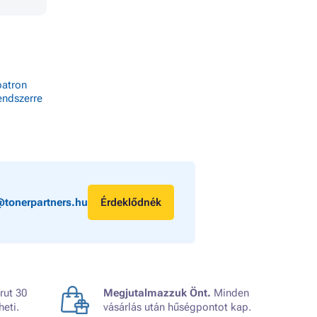
patron
endszerre
@tonerpartners.hu
Érdeklődnék
rut 30
Megjutalmazzuk Önt.
Minden
heti.
vásárlás után hűségpontot kap.