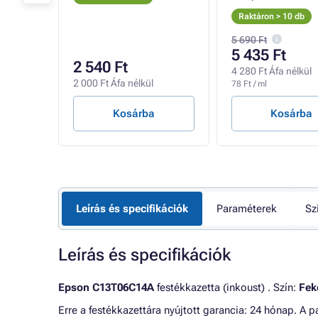
Raktáron > 10 db
5 690 Ft
5 435 Ft
2 540 Ft
4 280 Ft Áfa nélkül
2 000 Ft Áfa nélkül
78 Ft / ml
Kosárba
Kosárba
Leírás és specifikációk
Paraméterek
Sz
Leírás és specifikációk
Epson C13T06C14A
festékkazetta (inkoust) . Szín:
Fek
Erre a festékkazettára nyújtott garancia: 24 hónap. A