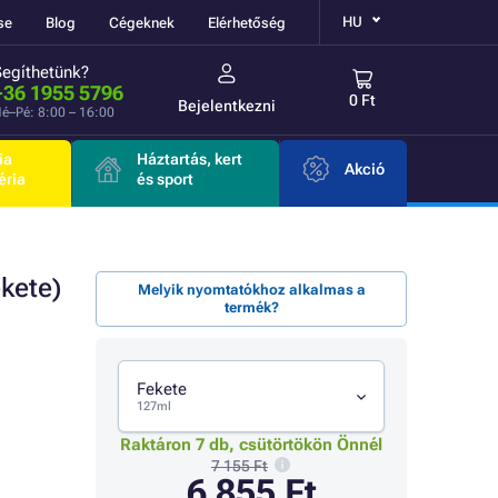
HU
se
Blog
Cégeknek
Elérhetőség
Segíthetünk?
+36 1955 5796
0 Ft
Bejelentkezni
é–Pé: 8:00 – 16:00
ia
Háztartás, kert
Akció
éria
és sport
kete)
Melyik nyomtatókhoz alkalmas a
termék?
Fekete
127ml
Raktáron 7 db, csütörtökön Önnél
7 155 Ft
6 855 Ft