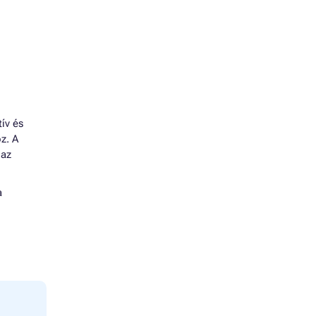
ív és
z. A
 az
a