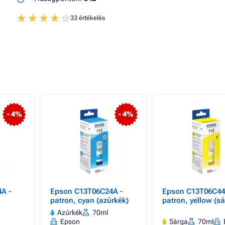
33 értékelés
- 4%
- 4%
A -
Epson C13T06C24A -
Epson C13T06C44
patron, cyan (azúrkék)
patron, yellow (sá
Azúrkék
70ml
Epson
Sárga
70ml