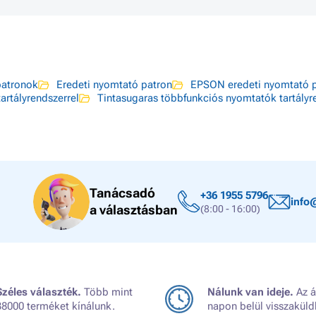
atronok
Eredeti nyomtató patron
EPSON eredeti nyomtató 
artályrendszerrel
Tintasugaras többfunkciós nyomtatók tartályr
Tanácsadó
+36 1955 5796
info
a választásban
(8:00 - 16:00)
Széles választék.
Több mint
Nálunk van ideje.
Az á
38000 terméket kínálunk.
napon belül visszaküld