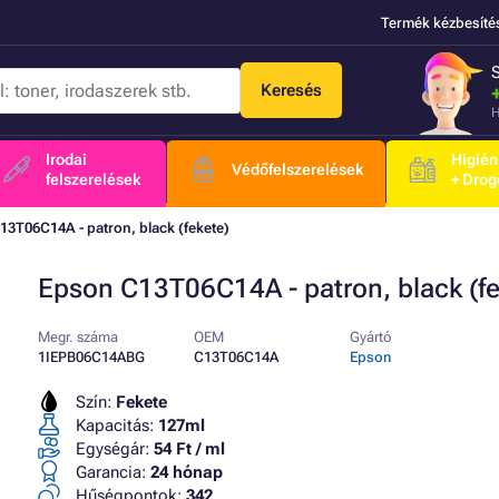
Termék kézbesíté
Keresés
H
Irodai
Higién
Védőfelszerelések
felszerelések
+ Drog
3T06C14A - patron, black (fekete)
Epson C13T06C14A - patron, black (fe
Megr. száma
OEM
Gyártó
1IEPB06C14ABG
C13T06C14A
Epson
Szín:
Fekete
Kapacitás:
127ml
Egységár:
54 Ft / ml
Garancia:
24 hónap
Hűségpontok:
342