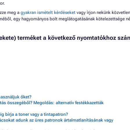
or.
ézze meg a
gyakran ismételt kérdéseket
vagy írjon nekünk közvetlen
lméből, egy hagyományos bolt meglátogatásának kötelezettsége né
fekete) terméket a következő nyomtatókhoz szán
használjuk őket?
tás összegéből? Megoldás: alternatív festékkazetták
 bírja a toner vagy a tintapatron?
nácsokat adunk az üres patronok ártalmatlanításának vagy