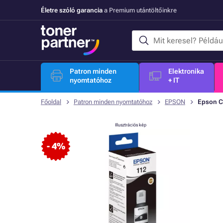
Életre szóló garancia
a Premium utántöltőinkre
Patron minden
Elektronika
nyomtatóhoz
+ IT
Főoldal
Patron minden nyomtatóhoz
EPSON
Epson C1
Illusztrációs kép
- 4%