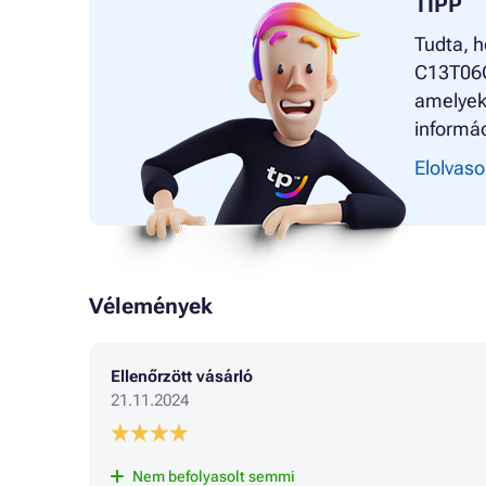
TIPP
Tudta, h
C13T06C1
amelyek
informác
Elolvaso
Vélemények
Ellenőrzött vásárló
21.11.2024
Nem befolyasolt semmi