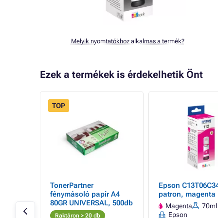
Melyik nyomtatókhoz alkalmas a termék?
Ezek a termékek is érdekelhetik Önt
TOP
1 -
TonerPartner
Epson C13T06C34
rtály
fénymásoló papír A4
patron, magenta
80GR UNIVERSAL, 500db
Magenta
70ml
Epson
Raktáron > 20 db