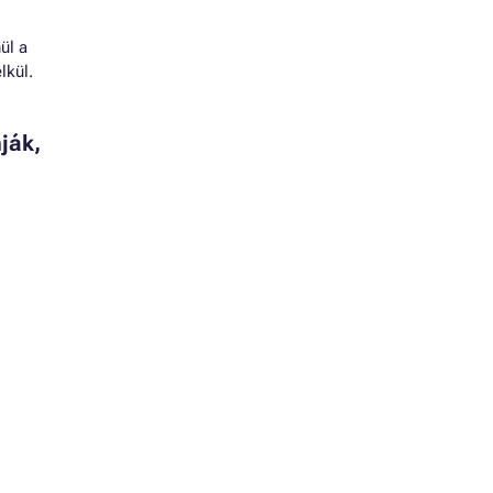
ül a
lkül.
ják,