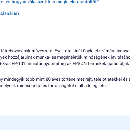
ól és hogyan válasszuk ki a megfelelő utántöltőt?
tásnál is?
 létrehozásának művészete. Évek óta kínál ügyfelei számára innovat
lyek hozzájárulnak munka- és magánéletük minőségének javításáho
1968-as EP-101 miniatűr nyomtatóig az EPSON termékek garantálják
y mindegyik több mint 80 éves történelmet rejt, tele ötletekkel és 
melynek minőségétől és tartósságától eláll a lélegzete.