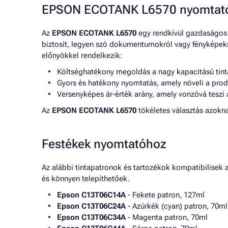
EPSON ECOTANK L6570 nyomtató 
Az
EPSON ECOTANK L6570
egy rendkívül gazdaságos 
biztosít, legyen szó dokumentumokról vagy fényképekr
előnyökkel rendelkezik:
Költséghatékony megoldás a nagy kapacitású tint
Gyors és hatékony nyomtatás, amely növeli a produ
Versenyképes ár-érték arány, amely vonzóvá teszi 
Az
EPSON ECOTANK L6570
tökéletes választás azokn
Festékek nyomtatóhoz
Az alábbi tintapatronok és tartozékok kompatibilisek 
és könnyen telepíthetőek.
Epson C13T06C14A
- Fekete patron, 127ml
Epson C13T06C24A
- Azúrkék (cyan) patron, 70ml
Epson C13T06C34A
- Magenta patron, 70ml