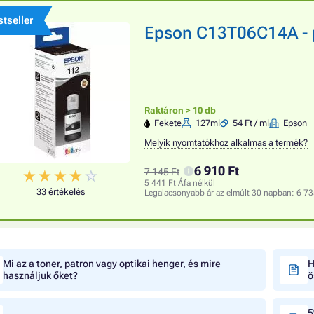
tseller
Epson C13T06C14A - pa
Raktáron > 10 db
Fekete
127ml
54 Ft / ml
Epson
Melyik nyomtatókhoz alkalmas a termék?
6 910 Ft
7 145 Ft
5 441 Ft Áfa nélkül
33 értékelés
Legalacsonyabb ár az elmúlt 30 napban:
6 73
Mi az a toner, patron vagy optikai henger, és mire
H
használjuk őket?
ö
5