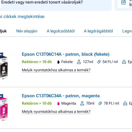
Eredeti vagy nem eredeti tonert vásároljak?
b
i cikkek megtekintése
ljuk
Név alapján
A legolcsóbbtól
A legdrágábbtól
Legn
Epson C13T06C14A - patron, black (fekete)
Raktáron > 10 db
Fekete
127ml
54 Ft / ml
Ep
Melyik nyomtatókhoz alkalmas a termék?
Epson C13T06C34A - patron, magenta
Raktáron > 10 db
Magenta
70ml
78 Ft / ml
E
Melyik nyomtatókhoz alkalmas a termék?