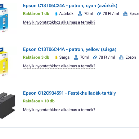
Epson C13T06C24A - patron, cyan (azúrkék)
Raktáron 1 db
Azúrkék
70ml
78 Ft / ml
Epso
Melyik nyomtatókhoz alkalmas a termék?
Epson C13T06C44A - patron, yellow (sárga)
Raktáron 3 db
Sárga
70ml
78 Ft / ml
Epson
Melyik nyomtatókhoz alkalmas a termék?
Epson C12C934591 - Festékhulladék-tartály
Raktáron > 10 db
Melyik nyomtatókhoz alkalmas a termék?