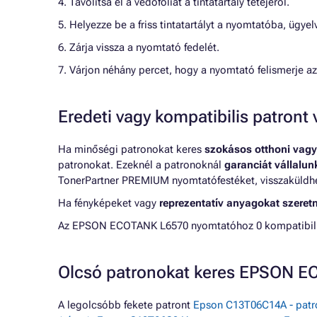
4. Távolítsa el a védőfóliát a tintatartály tetejéről.
5. Helyezze be a friss tintatartályt a nyomtatóba, ügye
6. Zárja vissza a nyomtató fedelét.
7. Várjon néhány percet, hogy a nyomtató felismerje az 
Eredeti vagy kompatibilis patron
Ha minőségi patronokat keres
szokásos otthoni vagy
patronokat. Ezeknél a patronoknál
garanciát vállalu
TonerPartner PREMIUM nyomtatófestéket, visszaküldheti
Ha fényképeket vagy
reprezentatív anyagokat szeret
Az EPSON ECOTANK L6570 nyomtatóhoz 0 kompatibilis 
Olcsó patronokat keres EPSON 
A legolcsóbb fekete patront
Epson C13T06C14A - patro