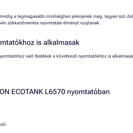
i mindig a legmagasabb minőségben jelenjenek meg, legyen szó d
vén zökkenőmentes nyomtatási élményt nyújtanak.
mtatókhoz is alkalmasak
yomtatóhoz való festékek a következő nyomtatókhoz is alkalmasa
EPSON ECOTANK L6570 nyomtatóban
ból.