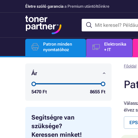
Életre szóló garancia
a Premium utántöltőinkre
Patron minden
Elektronika
nyomtatóhoz
+ IT
Főoldal
Ár
Pa
5470
Ft
8655
Ft
Válassz
élvez 
Segítségre van
EPS
szüksége?
Keressen minket!