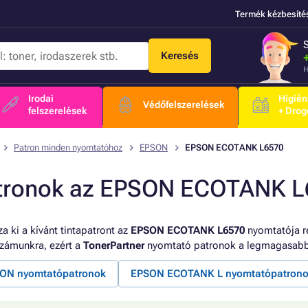
Termék kézbesíté
Keresés
H
Irodai
Higién
Védőfelszerelések
felszerelések
+ Drog
Patron minden nyomtatóhoz
EPSON
EPSON ECOTANK L6570
tronok az EPSON ECOTANK L
a ki a kívánt tintapatront az
EPSON ECOTANK L6570
nyomtatója ré
számunkra, ezért a
TonerPartner
nyomtató patronok a legmagasabb 
ON nyomtatópatronok
EPSON ECOTANK L nyomtatópatron