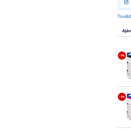
Tovább
Aján
- 3%
- 3%