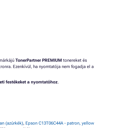
 márkájú
TonerPartner PREMIUM
tonereket és
ronra. Ezenkívül, ha nyomtatója nem fogadja el a
eti festékeket a nyomtatóhoz
.
an (azúrkék)
,
Epson C13T06C44A - patron, yellow