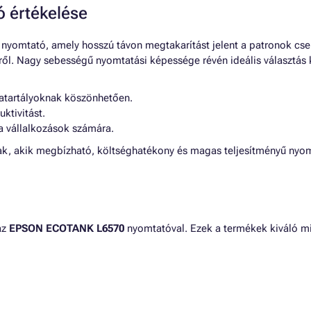
értékelése
nyomtató, amely hosszú távon megtakarítást jelent a patronok cs
ől. Nagy sebességű nyomtatási képessége révén ideális választás k
atartályoknak köszönhetően.
ktivitást.
a vállalkozások számára.
ak, akik megbízható, költséghatékony és magas teljesítményű nyom
az
EPSON ECOTANK L6570
nyomtatóval. Ezek a termékek kiváló m