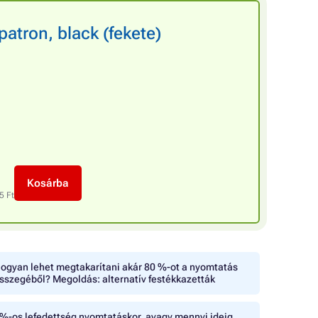
tron, black (fekete)
Kosárba
5 Ft
ogyan lehet megtakarítani akár 80 %-ot a nyomtatás
sszegéből? Megoldás: alternatív festékkazetták
%-os lefedettség nyomtatáskor, avagy mennyi ideig