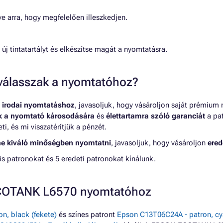
lve arra, hogy megfelelően illeszkedjen.
új tintatartályt és elkészítse magát a nyomtatásra.
t válasszak a nyomtatóhoz?
 irodai nyomtatáshoz
, javasoljuk, hogy vásároljon saját prémium
nk a nyomtató károsodására
és
élettartamra szóló garanciát
a pat
, és mi visszatérítjük a pénzét.
ne kiváló minőségben nyomtatni
, javasoljuk, hogy vásároljon
ered
patronokat és 5 eredeti patronokat kínálunk.
ECOTANK L6570 nyomtatóhoz
n, black (fekete)
és színes patront
Epson C13T06C24A - patron, cy