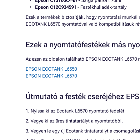
Epson C13T06C44A
- Sárga patron, 70ml
Epson C12C934591
- Festékhulladék-tartály
Ezek a termékek biztosítják, hogy nyomtatási munká
ECOTANK L6570 nyomtatóval való kompatibilitásuk ré
Ezek a nyomtatófestékek más nyo
Az ezen az oldalon található EPSON ECOTANK L6570 n
EPSON ECOTANK L6550
EPSON ECOTANK L6570
Útmutató a festék cseréjéhez 
1. Nyissa ki az Ecotank L6570 nyomtató fedelét.
2. Vegye ki az üres tintatartályt a nyomtatóból.
3. Vegyen le egy új Ecotank tintatartályt a csomagolás