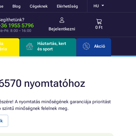
HU
se
Blog
Cégeknek
Elérhetőség
Segíthetünk?
+36 1955 5796
0 Ft
Bejelentkezni
é–Pé: 8:00 – 16:00
ia
Háztartás, kert
Akció
éria
és sport
6570 nyomtatóhoz
szére! A nyomtatás minőségének garanciája prioritást
szintű minőségnek felelnek meg.
ok