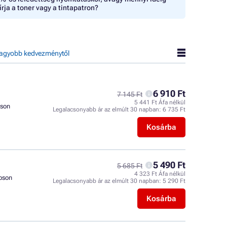
írja a toner vagy a tintapatron?
agyobb kedvezménytől
6 910 Ft
7 145 Ft
5 441 Ft Áfa nélkül
son
Legalacsonyabb ár az elmúlt 30 napban:
6 735 Ft
Kosárba
5 490 Ft
5 685 Ft
4 323 Ft Áfa nélkül
pson
Legalacsonyabb ár az elmúlt 30 napban:
5 290 Ft
Kosárba