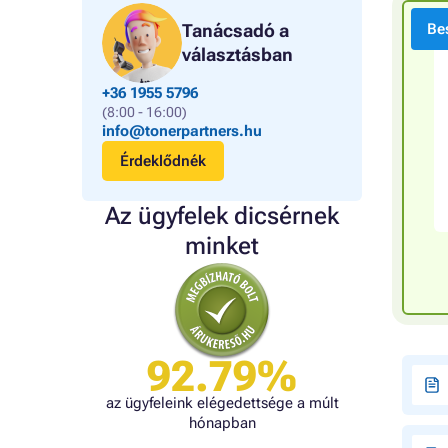
Tanácsadó a
Bes
választásban
+36 1955 5796
(8:00 - 16:00)
info@tonerpartners.hu
Érdeklődnék
Az ügyfelek dicsérnek
minket
92.79%
az ügyfeleink elégedettsége a múlt
hónapban