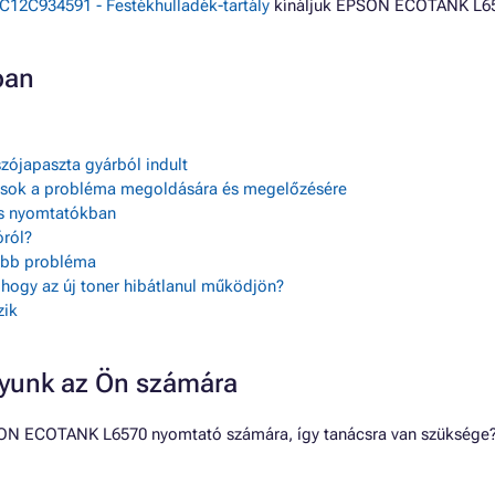
C12C934591 - Festékhulladék-tartály
kínáljuk EPSON ECOTANK L65
ban
zójapaszta gyárból indult
ácsok a probléma megoldására és megelőzésére
as nyomtatókban
ról?
sebb probléma
, hogy az új toner hibátlanul működjön?
zik
gyunk az Ön számára
ON ECOTANK L6570 nyomtató számára, így tanácsra van szüksége? Ír