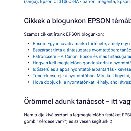
(sárga)
,
Epson C13T06C34A - patron, magenta
,
Epson 
Cikkek a blogunkon EPSON témá
Számos cikket írtunk EPSON blogunkon:
Epson: Egy innovatív márka története, amely egy s
Beszáradt tinta a tintasugaras nyomtatóban: tan
Patroncsere HP, Canon, Epson és más tintasugar
Hogyan kell megfelelően gondoskodni a nyomtató
Időszerű és alapos nyomtatókarbantartás - keve
Tonerek cseréje a nyomtatóban: Mire kell figyelni
Hova dobjuk ki a nyomtatónkat: 4 hely, ahol átves
Örömmel adunk tanácsot – itt va
Nem tudja kiválasztani a legmegfelelőbb festéket EPS
gomb "Kérdése van?") és szívesen segítünk :)