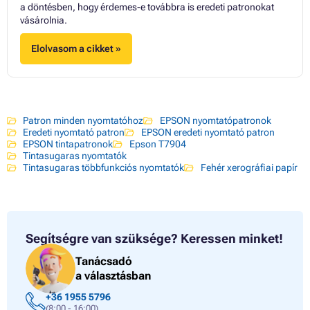
a döntésben, hogy érdemes-e továbbra is eredeti patronokat
vásárolnia.
Elolvasom a cikket »
Patron minden nyomtatóhoz
EPSON nyomtatópatronok
Eredeti nyomtató patron
EPSON eredeti nyomtató patron
EPSON tintapatronok
Epson T7904
Tintasugaras nyomtatók
Tintasugaras többfunkciós nyomtatók
Fehér xerográfiai papír
Segítségre van szüksége?
Keressen minket!
Tanácsadó
a választásban
+36 1955 5796
(8:00 - 16:00)