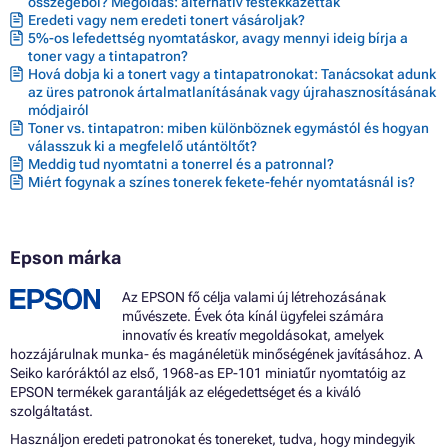
összegéből? Megoldás: alternatív festékkazetták
Eredeti vagy nem eredeti tonert vásároljak?
5%-os lefedettség nyomtatáskor, avagy mennyi ideig bírja a
toner vagy a tintapatron?
Hová dobja ki a tonert vagy a tintapatronokat: Tanácsokat adunk
az üres patronok ártalmatlanításának vagy újrahasznosításának
módjairól
Toner vs. tintapatron: miben különböznek egymástól és hogyan
válasszuk ki a megfelelő utántöltőt?
Meddig tud nyomtatni a tonerrel és a patronnal?
Miért fogynak a színes tonerek fekete-fehér nyomtatásnál is?
Epson márka
Az EPSON fő célja valami új létrehozásának
művészete. Évek óta kínál ügyfelei számára
innovatív és kreatív megoldásokat, amelyek
hozzájárulnak munka- és magánéletük minőségének javításához. A
Seiko karóráktól az első, 1968-as EP-101 miniatűr nyomtatóig az
EPSON termékek garantálják az elégedettséget és a kiváló
szolgáltatást.
Használjon eredeti patronokat és tonereket, tudva, hogy mindegyik