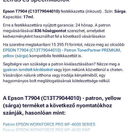
Epson T7904 (C13T79044010)
festékkazetta (inkoust) . Szín:
Sárga
.
Kapacitás:
17ml
.
Erre a festékkazettára nyújtott garancia: 24 hónap. A patron
megvásárlásával
836 hűségpontot
szerezhet, amelyeket
kedvezményként használhat fel a következő vásárlásakor.
Ha szeretne megtakarítani 15 395 Ft forintot, nézze meg az olcsóbb
EPSON T7904 (C13T79044010) - Patron TonerPartner PREMIUM,
yellow (sárga)
kompatibilis festékkazettát is.
Segítségre van szüksége a patron kiválasztásában? Nézze meg a
gyakran ismételt kérdéseket
vagy írjon nekünk közvetlenül a chaten.
Vásároljon nálunk otthona vagy irodája kényelméből, egy
hagyományos bolt meglátogatásának kötelezettsége nélkül.
A Epson T7904 (C13T79044010) - patron, yellow
(sárga) terméket a következő nyomtatókhoz
szánják, hasonlóan mint:
Patron EPSON WORKFORCE PRO WF-4600 SERIES
Patron EPSON WORKFORCE PRO WF-4630 DWF