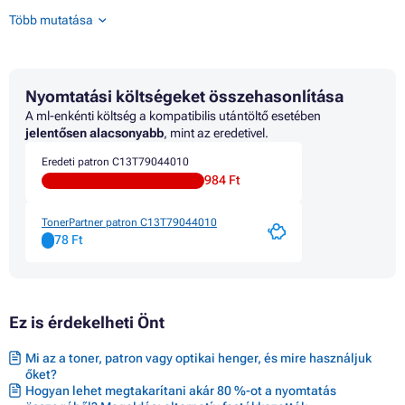
Patron EPSON WORKFORCE PRO WF-4640DTWF
Több mutatása
Patron EPSON WORKFORCE PRO WF-5100 SERIES
Patron EPSON WORKFORCE PRO WF-5110 DW
Patron EPSON WORKFORCE PRO WF-5190 DW
Patron EPSON WORKFORCE PRO WF-5600 SERIES
Nyomtatási költségeket összehasonlítása
Patron EPSON WORKFORCE PRO WF-5620
Patron EPSON WORKFORCE PRO WF-5620 DWF
A ml-enkénti költség a kompatibilis utántöltő esetében
Patron EPSON WORKFORCE PRO WF-5690 DWF
jelentősen alacsonyabb
, mint az eredetivel.
Eredeti patron C13T79044010
984 Ft
TonerPartner patron C13T79044010
78 Ft
Ez is érdekelheti Önt
Mi az a toner, patron vagy optikai henger, és mire használjuk
őket?
Hogyan lehet megtakarítani akár 80 %-ot a nyomtatás