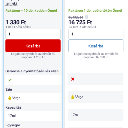
termék?
Raktáron > 10 db,
kedden Önnél
Raktáron 1 db,
csütörtökön Önnél
16 905 Ft
1 330 Ft
16 725 Ft
1 047 Ft
Áfa nélkül
13 169 Ft
Áfa nélkül
Kosárba
Kosárba
Legalacsonyabb ár az elmúlt 30
Legalacsonyabb ár az elmúlt 30
napban:
1 255 Ft
napban:
16 630 Ft
Garancia a nyomtatósérülés ellen
Szín
Sárga
Sárga
Kapacitás
17ml
17ml
Egységár