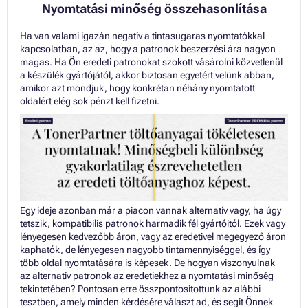
Nyomtatási minőség összehasonlítása
Ha van valami igazán negatív a tintasugaras nyomtatókkal
kapcsolatban, az az, hogy a patronok beszerzési ára nagyon
magas. Ha Ön eredeti patronokat szokott vásárolni közvetlenül
a készülék gyártójától, akkor biztosan egyetért velünk abban,
amikor azt mondjuk, hogy konkrétan néhány nyomtatott
oldalért elég sok pénzt kell fizetni.
Egy ideje azonban már a piacon vannak alternatív vagy, ha úgy
tetszik, kompatibilis patronok harmadik fél gyártóitól. Ezek vagy
lényegesen kedvezőbb áron, vagy az eredetivel megegyező áron
kaphatók, de lényegesen nagyobb tintamennyiséggel, és így
több oldal nyomtatására is képesek. De hogyan viszonyulnak
az alternatív patronok az eredetiekhez a nyomtatási minőség
tekintetében? Pontosan erre összpontosítottunk az alábbi
tesztben, amely minden kérdésére választ ad, és segít Önnek