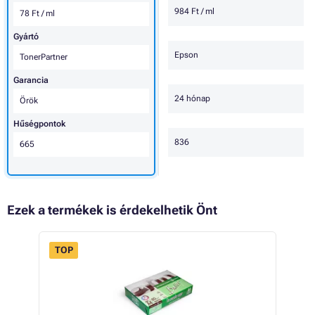
984 Ft / ml
78 Ft / ml
Gyártó
Epson
TonerPartner
Garancia
24 hónap
Örök
Hűségpontok
836
665
Ezek a termékek is érdekelhetik Önt
TOP
 44%