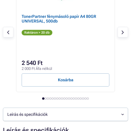
TonerPartner fénymásoló papír A4 80GR
Eps
UNIVERSAL, 500db
(fek
Fe
Raktáron > 20 db
Rak
28 2
24
2 540 Ft
19 2
2 000 Ft Áfa nélkül
377 F
Kosárba
Leírás és specifikációk
Leírás és specifikációk