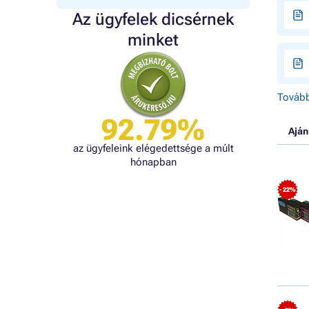
Az ügyfelek dicsérnek
minket
Tovább
92.79%
Aján
az ügyfeleink elégedettsége a múlt
hónapban
- 22%