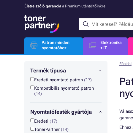
Életre szóló garancia
a Premium utántöltőinkre
Patron minden
Elektronika
nyomtatóhoz
+ IT
Főoldal
Termék típusa
Pa
Eredeti nyomtató patron
(17)
Kompatibilis nyomtató patron
ny
(14)
Nyomtatófesték gyártója
Válassz
garanc
Eredeti
(17)
Ehhez
TonerPartner
(14)