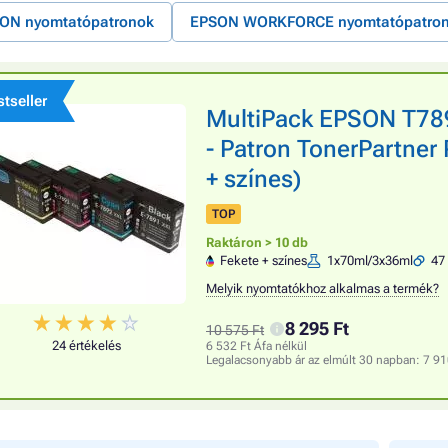
ON nyomtatópatronok
EPSON WORKFORCE nyomtatópatro
tseller
MultiPack EPSON T78
- Patron TonerPartner
+ színes)
TOP
Raktáron > 10 db
Fekete + színes
1x70ml/3x36ml
47 
Melyik nyomtatókhoz alkalmas a termék?
8 295 Ft
10 575 Ft
24 értékelés
6 532 Ft Áfa nélkül
Legalacsonyabb ár az elmúlt 30 napban:
7 91