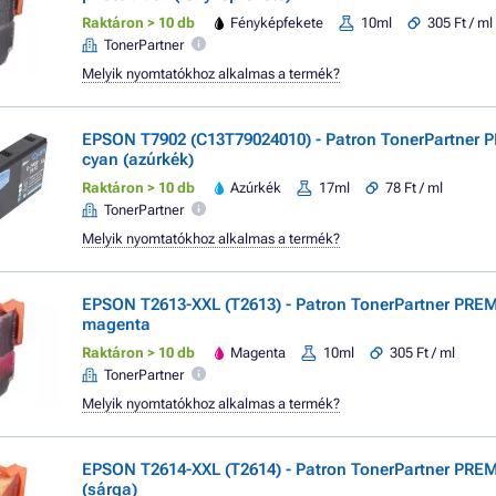
Raktáron > 10 db
Fényképfekete
10ml
305 Ft / ml
TonerPartner
Melyik nyomtatókhoz alkalmas a termék?
EPSON T7902 (C13T79024010) - Patron TonerPartner
cyan (azúrkék)
Raktáron > 10 db
Azúrkék
17ml
78 Ft / ml
TonerPartner
Melyik nyomtatókhoz alkalmas a termék?
EPSON T2613-XXL (T2613) - Patron TonerPartner PRE
magenta
Raktáron > 10 db
Magenta
10ml
305 Ft / ml
TonerPartner
Melyik nyomtatókhoz alkalmas a termék?
EPSON T2614-XXL (T2614) - Patron TonerPartner PRE
(sárga)