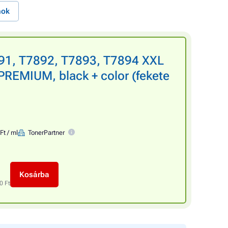
nok
91, T7892, T7893, T7894 XXL
 PREMIUM, black + color (fekete
Ft / ml
TonerPartner
Kosárba
0 Ft