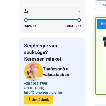
EPS
Ár
Bes
1325
Ft
30315
Ft
Segítségre van
szüksége?
Keressen minket!
Tanácsadó a
választásban
+36 1955 5796
(8:00 - 16:00)
info@tonerpartners.hu
Érdeklődnék