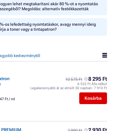
ogyan lehet megtakarítani akár 80 %-ot a nyomtatás
sszegéből? Megoldás: alternatív festékkazetták
%-os lefedettség nyomtatáskor, avagy mennyi ideig
írja a toner vagy a tintapatron?
agyobb kedvezménytől
8 295 Ft
atron
10 575 Ft
)
6 532 Ft Áfa nélkül
Legalacsonyabb ár az elmúlt 30 napban:
7 910 Ft
Kosárba
47 Ft / ml
2 930 Ft
er PREMIUM,
2 990 Ft