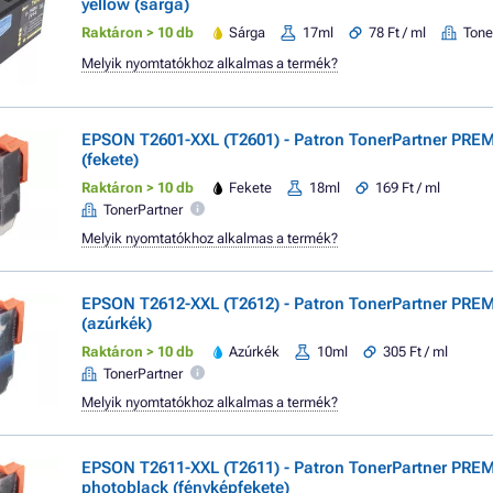
yellow (sárga)
Raktáron > 10 db
Sárga
17ml
78 Ft / ml
Tone
Melyik nyomtatókhoz alkalmas a termék?
EPSON T2601-XXL (T2601) - Patron TonerPartner PRE
(fekete)
Raktáron > 10 db
Fekete
18ml
169 Ft / ml
TonerPartner
Melyik nyomtatókhoz alkalmas a termék?
EPSON T2612-XXL (T2612) - Patron TonerPartner PRE
(azúrkék)
Raktáron > 10 db
Azúrkék
10ml
305 Ft / ml
TonerPartner
Melyik nyomtatókhoz alkalmas a termék?
EPSON T2611-XXL (T2611) - Patron TonerPartner PRE
photoblack (fényképfekete)