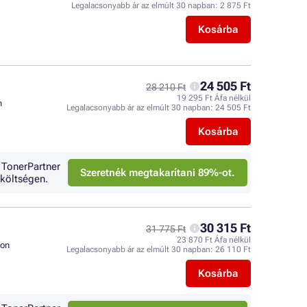
Legalacsonyabb ár az elmúlt 30 napban:
2 875 Ft
Kosárba
24 505 Ft
28 210 Ft
19 295 Ft Áfa nélkül
n
Legalacsonyabb ár az elmúlt 30 napban:
24 505 Ft
Kosárba
 TonerPartner
Szeretnék megtakarítani 89%-ot.
költségen.
30 315 Ft
31 775 Ft
23 870 Ft Áfa nélkül
son
Legalacsonyabb ár az elmúlt 30 napban:
26 110 Ft
Kosárba