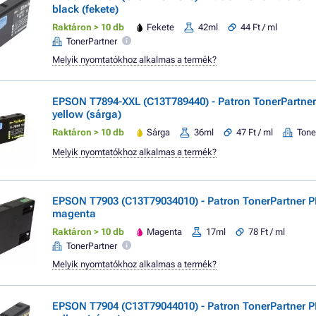
black (fekete)
Raktáron > 10 db
Fekete
42ml
44 Ft / ml
TonerPartner
Melyik nyomtatókhoz alkalmas a termék?
EPSON T7894-XXL (C13T789440) - Patron TonerPartn
yellow (sárga)
Raktáron > 10 db
Sárga
36ml
47 Ft / ml
Tone
Melyik nyomtatókhoz alkalmas a termék?
EPSON T7903 (C13T79034010) - Patron TonerPartner
magenta
Raktáron > 10 db
Magenta
17ml
78 Ft / ml
TonerPartner
Melyik nyomtatókhoz alkalmas a termék?
EPSON T7904 (C13T79044010) - Patron TonerPartner