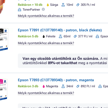
Raktáron > 10 db
Sárga
10ml
305 Ft / ml
TonerPartner
Melyik nyomtatókhoz alkalmas a termék?
Epson T7891 (C13T789140) - patron, black (fekete)
Raktáron 5 db
Fekete
65ml
377 Ft / ml
Epso
Melyik nyomtatókhoz alkalmas a termék?
Van egy olcsóbb utántöltőnk az Ön számára.
A mi
utántöltőinkkel
89%
-ot takaríthat
meg a nyomtatási 
Epson T7893 (C13T789340) - patron, magenta
Raktáron 3 db
Magenta
34ml
892 Ft / ml
Ep
Melyik nyomtatókhoz alkalmas a termék?