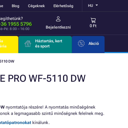
HU
se
Blog
Cégeknek
Elérhetőség
Segíthetünk?
+36 1955 5796
0 Ft
Bejelentkezni
é–Pé: 8:00 – 16:00
ia
Háztartás, kert
Akció
éria
és sport
5110 DW
E PRO WF-5110 DW
DW
nyomtatója részére! A nyomtatás minőségének
onok a legmagasabb szintű minőségnek felelnek meg.
mtatópatronokat
kínálunk.