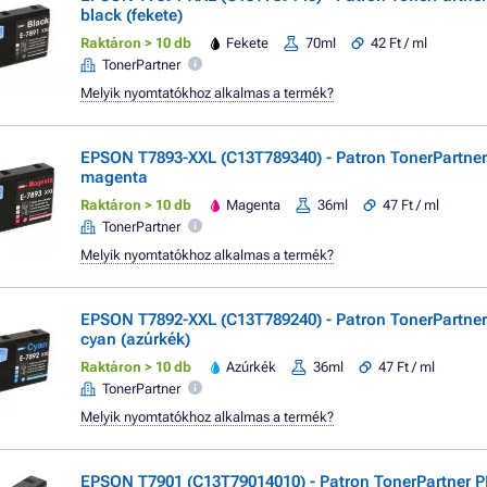
black (fekete)
Raktáron > 10 db
Fekete
70ml
42 Ft / ml
TonerPartner
Melyik nyomtatókhoz alkalmas a termék?
EPSON T7893-XXL (C13T789340) - Patron TonerPartn
magenta
Raktáron > 10 db
Magenta
36ml
47 Ft / ml
TonerPartner
Melyik nyomtatókhoz alkalmas a termék?
EPSON T7892-XXL (C13T789240) - Patron TonerPartn
cyan (azúrkék)
Raktáron > 10 db
Azúrkék
36ml
47 Ft / ml
TonerPartner
Melyik nyomtatókhoz alkalmas a termék?
EPSON T7901 (C13T79014010) - Patron TonerPartner