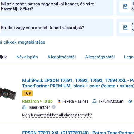
Mi az a toner, patron vagy optikai henger, és mire
H
használjuk őket?
ö
5
Eredeti vagy nem eredeti tonert vásároljak?
b
i cikkek megtekintése
ljuk
Név alapján
A legolcsóbbtól
A legdrágábbtól
Legn
MultiPack EPSON T7891, T7892, T7893, T7894 XXL - P
TonerPartner PREMIUM, black + color (fekete + színes
TOP
Raktáron > 10 db
Fekete + színes
1x70ml/3x36ml
TonerPartner
Melyik nyomtatókhoz alkalmas a termék?
EPSON T7891-XXL (C13T789140) - Patron TonerPartn