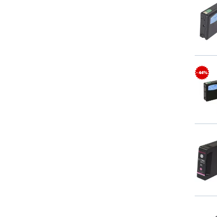
- 44%