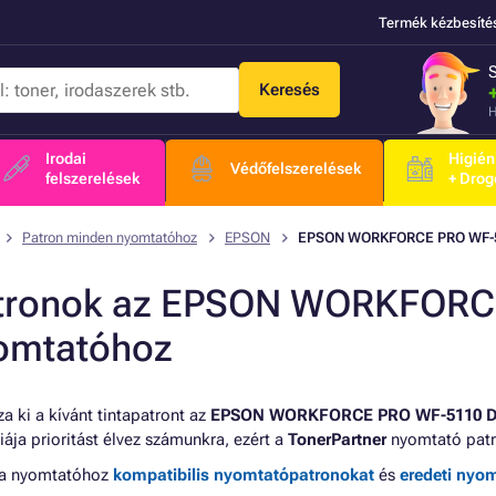
Termék kézbesíté
Keresés
H
Irodai
Higién
Védőfelszerelések
felszerelések
+ Drog
Patron minden nyomtatóhoz
EPSON
EPSON WORKFORCE PRO WF-
tronok az EPSON WORKFORC
omtatóhoz
a ki a kívánt tintapatront az
EPSON WORKFORCE PRO WF-5110 
iája prioritást élvez számunkra, ezért a
TonerPartner
nyomtató patr
 a nyomtatóhoz
kompatibilis nyomtatópatronokat
és
eredeti nyo