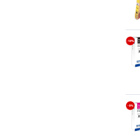
- 13%
- 5%