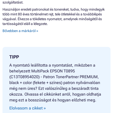
szolgáltatást.
Használjon eredeti patronokat és tonereket, tudva, hogy mindegyik
több mint 80 éves történelmet rejt, tele ötletekkel és a továbblépés
vágyával. Élvezze a tökéletes nyomatot, amelynek minőségétől és
tartósságától eláll a lélegzete.
Bővebben a márkáról »
TIPP
A nyomtató leállította a nyomtatást, miközben a
behelyezett MultiPack EPSON T0895
(C13T08954020) - Patron TonerPartner PREMIUM,
black + color (fekete + színes) patron nyilvánvalóan
még nem üres? Ezt valószínűleg a beszáradt tinta
okozza. Olvassa el cikkünket arról, hogyan oldhatja
meg ezt a bosszúságot és hogyan előzheti meg.
Elolvasom a cikket »