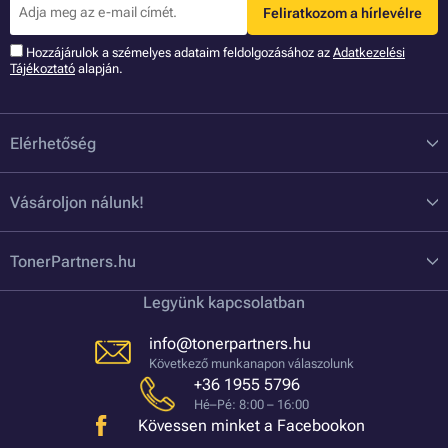
Feliratkozom a hírlevélre
Hozzájárulok a szémelyes adataim feldolgozásához az
Adatkezelési
Tájékoztató
alapján.
Elérhetőség
Vásároljon nálunk!
TonerPartners.hu
Legyünk kapcsolatban
info@tonerpartners.hu
Következő munkanapon válaszolunk
+36 1955 5796
Hé–Pé: 8:00 – 16:00
Kövessen minket a Facebookon