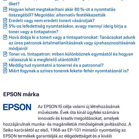
őket?
Hogyan lehet megtakarítani akár 80 %-ot a nyomtatás
összegéből? Megoldás: alternatív festékkazetták
Eredeti vagy nem eredeti tonert vásároljak?
5%-os lefedettség nyomtatáskor, avagy mennyi ideig bírja a
toner vagy a tintapatron?
Hová dobja ki a tonert vagy a tintapatronokat: Tanácsokat adunk
az üres patronok ártalmatlanításának vagy újrahasznosításának
módjairól
Toner vs. tintapatron: miben különböznek egymástól és hogyan
válasszuk ki a megfelelő utántöltőt?
Meddig tud nyomtatni a tonerrel és a patronnal?
Miért fogynak a színes tonerek fekete-fehér nyomtatásnál is?
EPSON márka
Az EPSON fő célja valami új létrehozásának
művészete. Évek óta kínál ügyfelei számára
innovatív és kreatív megoldásokat, amelyek
hozzájárulnak munka- és magánéletük minőségének javításához. A
Seiko karóráktól az első, 1968-as EP-101 miniatűr nyomtatóig az
EPSON termékek garantálják az elégedettséget és a kiváló