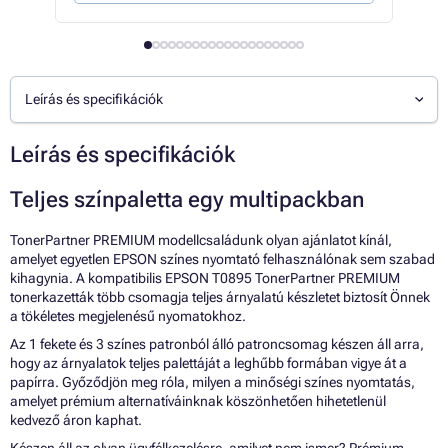
Leírás és specifikációk
Leírás és specifikációk
Teljes színpaletta egy multipackban
TonerPartner PREMIUM modellcsaládunk olyan ajánlatot kínál,
amelyet egyetlen EPSON színes nyomtató felhasználónak sem szabad
kihagynia. A kompatibilis EPSON T0895 TonerPartner PREMIUM
tonerkazetták több csomagja teljes árnyalatú készletet biztosít Önnek
a tökéletes megjelenésű nyomatokhoz.
Az 1 fekete és 3 színes patronból álló patroncsomag készen áll arra,
hogy az árnyalatok teljes palettáját a leghűbb formában vigye át a
papírra. Győződjön meg róla, milyen a minőségi színes nyomtatás,
amelyet prémium alternatíváinknak köszönhetően hihetetlenül
kedvező áron kaphat.
Készen áll az olyan ügyfélkezelésre, amilyet nem ismer? Prémium