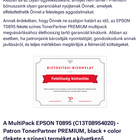
bónuszaink olyan garanciákat nyújtanak Önnek, amelyek
elfeledtethetik Önnel a felesleges aggodalmakat.
Annak érdekében, hogy Önnek ne szabjon határt az idő, az EPSON
T0895 fekete színes TonerPartner PREMIUM multipack
megvásárlásához élethosszig tartó garanciát kínálunk. Abban az
esetben, ha patronjaink károsítják nyomtatóját, gondoskodunk annak
javításáról, és teljes mértékben megtérítjük a felmerülő költségeket.
A MultiPack EPSON T0895 (C13T08954020) -
Patron TonerPartner PREMIUM, black + color
(fekete + színes) terméket a következő