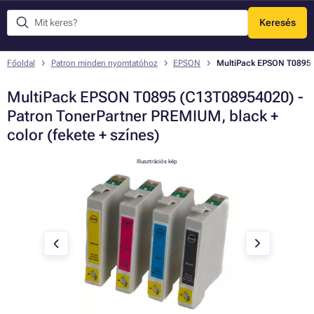
Keresés
Menü
Főoldal
Patron minden nyomtatóhoz
EPSON
MultiPack EPSON T0895 (
MultiPack EPSON T0895 (C13T08954020) -
Patron TonerPartner PREMIUM, black +
color (fekete + színes)
Illusztrációs kép