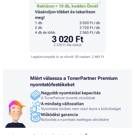
Raktáron > 10 db, kedden Önnél
Vásároljon többet és takarítson
meg!
1 db
3 020 Ft / db
2 db
2 720 Ft / db
4 db és több
2 565 Ft / db
3 020 Ft
2 378 Ft
Áfa nélkül
Legalacsonyabb ár az elmúlt 30 napban:
2 465 Ft
Miért válassza a TonerPartner Premium
nyomtatófestékeket
Nagyobb nyomtatási kapacitás
A TonerPartner tonerek olcsóbbak
A minőség változatlan
Nyomtatás közben nem veszi észre a különbséget
Működési garancia
Biztosítás a nyomtató esetleges sérülésére