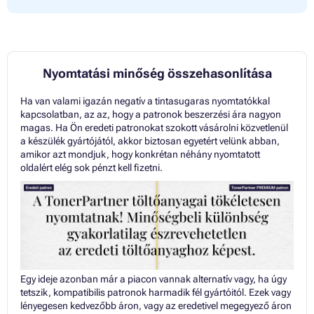
Nyomtatási minőség összehasonlítása
Ha van valami igazán negatív a tintasugaras nyomtatókkal
kapcsolatban, az az, hogy a patronok beszerzési ára nagyon
magas. Ha Ön eredeti patronokat szokott vásárolni közvetlenül
a készülék gyártójától, akkor biztosan egyetért velünk abban,
amikor azt mondjuk, hogy konkrétan néhány nyomtatott
oldalért elég sok pénzt kell fizetni.
Egy ideje azonban már a piacon vannak alternatív vagy, ha úgy
tetszik, kompatibilis patronok harmadik fél gyártóitól. Ezek vagy
lényegesen kedvezőbb áron, vagy az eredetivel megegyező áron