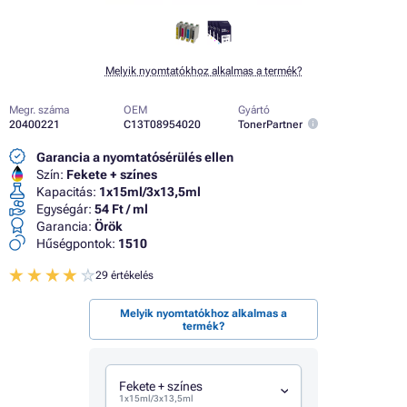
Melyik nyomtatókhoz alkalmas a termék?
Megr. száma
OEM
Gyártó
20400221
C13T08954020
TonerPartner
Garancia a nyomtatósérülés ellen
Szín:
Fekete + színes
Kapacitás:
1x15ml/3x13,5ml
Egységár:
54 Ft / ml
Garancia:
Örök
Hűségpontok:
1510
29 értékelés
Melyik nyomtatókhoz alkalmas a
termék?
Fekete + színes
1x15ml/3x13,5ml