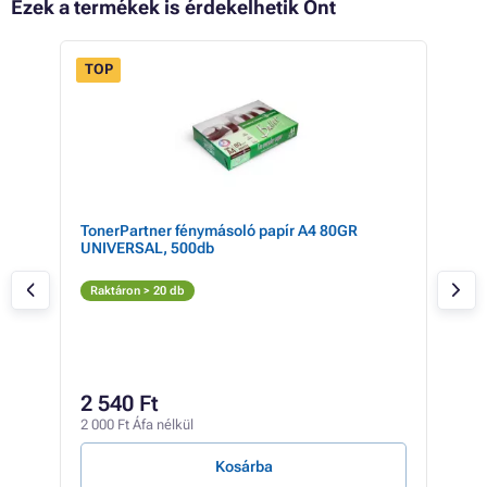
Ezek a termékek is érdekelhetik Önt
TOP
TonerPartner fénymásoló papír A4 80GR
Mul
UNIVERSAL, 500db
Pat
(fek
Fe
Raktáron > 20 db
Rak
3 
2 540 Ft
2 37
2 000 Ft Áfa nélkül
63 Ft
Kosárba