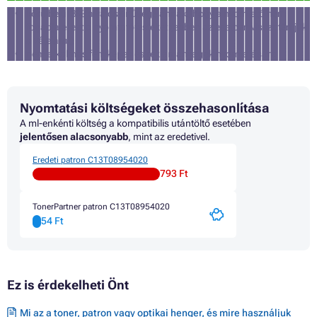
körülbelül 3% a valószínűsége annak, hogy a nyomtató nem
fogadja el ezt a nyomtatófestéket (ebben az esetben visszatérítjük
a vételárat)
nem alkalmas fényképek és reklámanyagok nyomtatására
Nyomtatási költségeket összehasonlítása
A ml-enkénti költség a kompatibilis utántöltő esetében
jelentősen alacsonyabb
, mint az eredetivel.
Eredeti patron C13T08954020
793 Ft
TonerPartner patron C13T08954020
54 Ft
Ez is érdekelheti Önt
Mi az a toner, patron vagy optikai henger, és mire használjuk