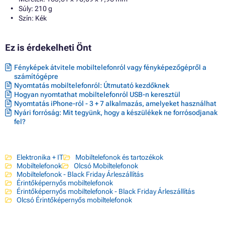
Súly: 210 g
Szín: Kék
Ez is érdekelheti Önt
Fényképek átvitele mobiltelefonról vagy fényképezőgépről a
számítógépre
Nyomtatás mobiltelefonról: Útmutató kezdőknek
Hogyan nyomtathat mobiltelefonról USB-n keresztül
Nyomtatás iPhone-ról - 3 + 7 alkalmazás, amelyeket használhat
Nyári forróság: Mit tegyünk, hogy a készülékek ne forrósodjanak
fel?
Elektronika + IT
Mobiltelefonok és tartozékok
Mobiltelefonok
Olcsó Mobiltelefonok
Mobiltelefonok - Black Friday Árleszállítás
Érintőképernyős mobiltelefonok
Érintőképernyős mobiltelefonok - Black Friday Árleszállítás
Olcsó Érintőképernyős mobiltelefonok