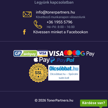
Legyünk kapcsolatban
info@tonerpartners.hu
Következő munkanapon válaszolunk
+36 1955 5796
Hé–Pé: 8:00 – 16:00
Kövessen minket a Facebookon
Olcsóbbat.hu – Spórolni
tudni kell
© 2026 TonerPartners.hu
Kérdése van?