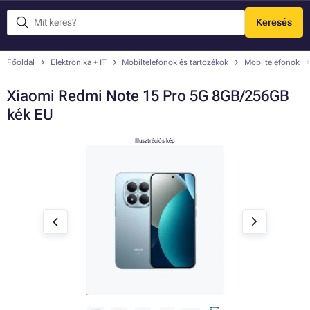
Keresés
Menü
Főoldal
Elektronika + IT
Mobiltelefonok és tartozékok
Mobiltelefonok
Xiaomi Redmi Note 15 Pro 5G 8GB/256GB
kék EU
Illusztrációs kép