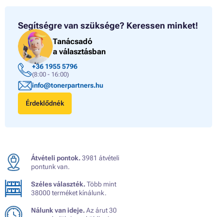
Segítségre van szüksége?
Keressen minket!
Tanácsadó
a választásban
+36 1955 5796
(8:00 - 16:00)
info@tonerpartners.hu
Érdeklődnék
Átvételi pontok.
3981 átvételi
pontunk van.
Széles választék.
Több mint
38000 terméket kínálunk.
Nálunk van ideje.
Az árut 30