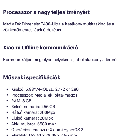
Processzor a nagy teljesítményért
MediaTek Dimensity 7400-Ultra a hatékony multitasking és a
zökkenőmentes játék érdekében.
Xiaomi Offline kommunikáció
Kommunikáljon még olyan helyeken is, ahol alacsony a térerő.
Műszaki specifikációk
Kijelző: 6,83" AMOLED, 2772 x 1280
Processzor: MediaTek, okta-magos
RAM: 8 GB
Belső memória: 256 GB
Hátsó kamera: 200Mpx
Elülső kamera: 20Mpx
Akkumulátor: 6580 mAh
Operációs rendszer: Xiaomi HyperOS 2
Méretek: 163,61 x 78,09 x 7,96 mm