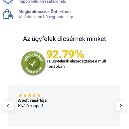
napon belül visszaküldheti.
Megjutalmazzuk Önt.
Minden
vásárlás után hűségpontot kap.
Az ügyfelek dicsérnek minket
92.79%
az ügyfeleink elégedettsége a múlt
hónapban
A bolt vásárlója
Kiváló csapat!