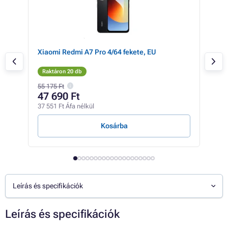
ete,
Xiaomi Redmi A7 Pro 4/64 fekete, EU
Xia
Raktáron 20 db
Rak
55 175 Ft
54 6
47 690 Ft
47
37 551 Ft Áfa nélkül
37 5
Kosárba
Leírás és specifikációk
Leírás és specifikációk