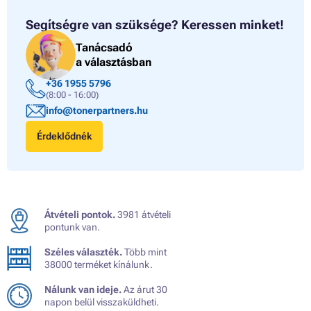
Segítségre van szüksége?
Keressen minket!
Tanácsadó
a választásban
+36 1955 5796
(8:00 - 16:00)
info@tonerpartners.hu
Érdeklődnék
Átvételi pontok.
3981 átvételi
pontunk van.
Széles választék.
Több mint
38000 terméket kínálunk.
Nálunk van ideje.
Az árut 30
napon belül visszaküldheti.