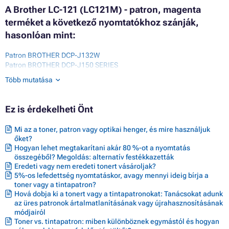
A Brother LC-121 (LC121M) - patron, magenta
terméket a következő nyomtatókhoz szánják,
hasonlóan mint:
Patron BROTHER DCP-J132W
Patron BROTHER DCP-J150 SERIES
Patron BROTHER DCP-J152W
Több mutatása
Patron BROTHER DCP-J152WR
Patron BROTHER DCP-J172W
Patron BROTHER DCP-J552DW
Ez is érdekelheti Önt
Patron BROTHER DCP-J752DW
Patron BROTHER MFC-J245
Mi az a toner, patron vagy optikai henger, és mire használjuk
Patron BROTHER MFC-J285DW
őket?
Patron BROTHER MFC-J470 SERIES
Hogyan lehet megtakarítani akár 80 %-ot a nyomtatás
Patron BROTHER MFC-J470DW
összegéből? Megoldás: alternatív festékkazetták
Patron BROTHER MFC-J475DW
Eredeti vagy nem eredeti tonert vásároljak?
Patron BROTHER MFC-J650DW
5%-os lefedettség nyomtatáskor, avagy mennyi ideig bírja a
Patron BROTHER MFC-J870DW
toner vagy a tintapatron?
Patron BROTHER MFC-J875DW
Hová dobja ki a tonert vagy a tintapatronokat: Tanácsokat adunk
Patron BROTHER MFC-J970DW
az üres patronok ártalmatlanításának vagy újrahasznosításának
módjairól
Toner vs. tintapatron: miben különböznek egymástól és hogyan