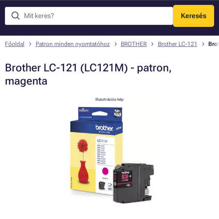
Keresés
Menü
Főoldal
Patron minden nyomtatóhoz
BROTHER
Brother LC-121
Bro
Brother LC-121 (LC121M) - patron,
magenta
Illusztrációs kép