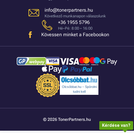
info@tonerpartners.hu
Következő munkanapon válaszolunk
+36 1955 5796
Hé–Pé: 8:00 – 16:00
Kövessen minket a Facebookon
Olcsóbbat.hu – Spórolni
tudni kell
© 2026 TonerPartners.hu
Kérdése van?