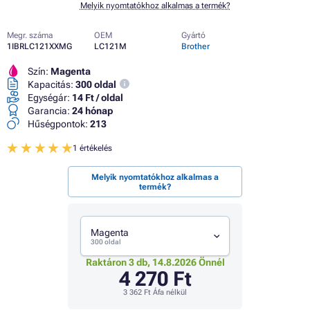
Melyik nyomtatókhoz alkalmas a termék?
Megr. száma
OEM
Gyártó
1IBRLC121XXMG
LC121M
Brother
Szín:
Magenta
Kapacitás:
300 oldal
Egységár:
14 Ft / oldal
Garancia:
24 hónap
Hűségpontok:
213
1 értékelés
Melyik nyomtatókhoz alkalmas a
termék?
Magenta
300 oldal
Raktáron 3 db, 14.8.2026 Önnél
4 270 Ft
3 362 Ft
Áfa nélkül