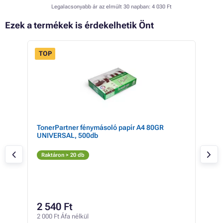
Legalacsonyabb ár az elmúlt 30 napban:
4 030 Ft
Ezek a termékek is érdekelhetik Önt
TOP
 15%
R
TonerPartner fénymásoló papír A4 80GR
Bro
UNIVERSAL, 500db
(az
Az
Raktáron > 20 db
Rak
5 
2 540 Ft
4 72
2 000 Ft Áfa nélkül
10 Ft