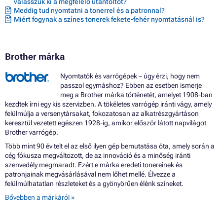
válasszuk ki a megfelelő utántöltőt?
Meddig tud nyomtatni a tonerrel és a patronnal?
Miért fogynak a színes tonerek fekete-fehér nyomtatásnál is?
Brother márka
Nyomtatók és varrógépek – úgy érzi, hogy nem
passzol egymáshoz? Ebben az esetben ismerje
meg a Brother márka történetét, amelyet 1908-ban
kezdtek írni egy kis szervizben. A tökéletes varrógép iránti vágy, amely
felülmúlja a versenytársakat, fokozatosan az alkatrészgyártáson
keresztül vezetett egészen 1928-ig, amikor először látott napvilágot
Brother varrógép.
Több mint 90 év telt el az első ilyen gép bemutatása óta, amely során a
cég fókusza megváltozott, de az innováció és a minőség iránti
szenvedély megmaradt. Ezért e márka eredeti tonereinek és
patronjainak megvásárlásával nem lőhet mellé. Élvezze a
felülmúlhatatlan részleteket és a gyönyörűen élénk színeket.
Bővebben a márkáról »