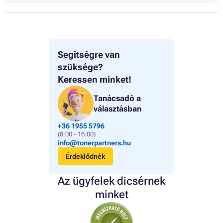
Segítségre van
szüksége?
Keressen minket!
Tanácsadó a
választásban
+36 1955 5796
(8:00 - 16:00)
info@tonerpartners.hu
Érdeklődnék
Az ügyfelek dicsérnek
minket