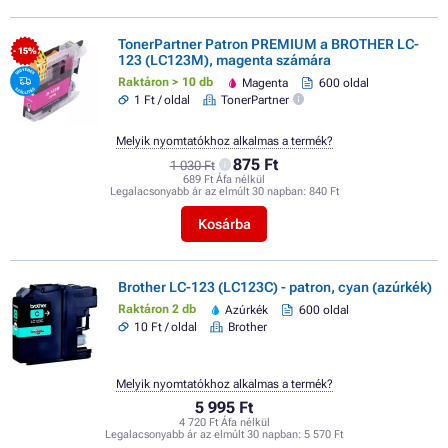
TonerPartner Patron PREMIUM a BROTHER LC-
- 15%
123 (LC123M), magenta számára
Raktáron > 10 db
Magenta
600 oldal
1 Ft / oldal
TonerPartner
Melyik nyomtatókhoz alkalmas a termék?
875 Ft
1 030 Ft
689 Ft Áfa nélkül
Legalacsonyabb ár az elmúlt 30 napban:
840 Ft
Kosárba
Brother LC-123 (LC123C) - patron, cyan (azúrkék)
Raktáron 2 db
Azúrkék
600 oldal
10 Ft / oldal
Brother
Melyik nyomtatókhoz alkalmas a termék?
5 995 Ft
4 720 Ft Áfa nélkül
Legalacsonyabb ár az elmúlt 30 napban:
5 570 Ft