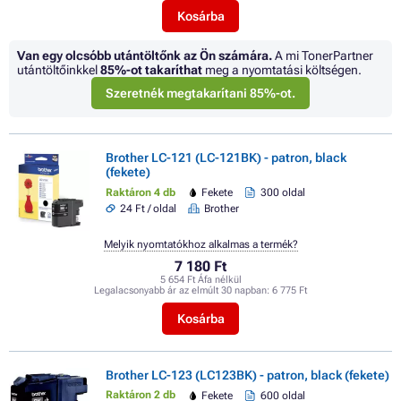
Kosárba
Van egy olcsóbb utántöltőnk az Ön számára.
A mi TonerPartner
utántöltőinkkel
85%
-ot takaríthat
meg a nyomtatási költségen.
Szeretnék megtakarítani 85%-ot.
Brother LC-121 (LC-121BK) - patron, black
(fekete)
Raktáron 4 db
Fekete
300 oldal
24 Ft / oldal
Brother
Melyik nyomtatókhoz alkalmas a termék?
7 180 Ft
5 654 Ft Áfa nélkül
Legalacsonyabb ár az elmúlt 30 napban:
6 775 Ft
Kosárba
Brother LC-123 (LC123BK) - patron, black (fekete)
Raktáron 2 db
Fekete
600 oldal