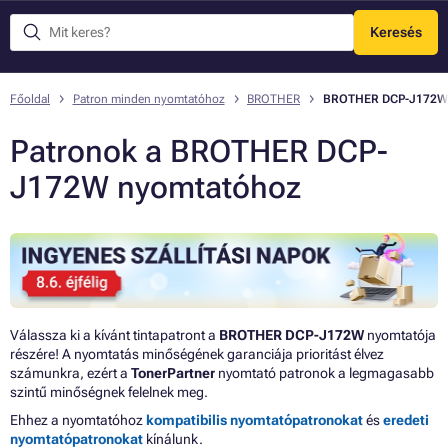
Keresés
Menü
Főoldal
Patron minden nyomtatóhoz
BROTHER
BROTHER DCP-J172W
Patronok a BROTHER DCP-
J172W nyomtatóhoz
Válassza ki a kívánt tintapatront a
BROTHER DCP-J172W
nyomtatója
részére! A nyomtatás minőségének garanciája prioritást élvez
számunkra, ezért a
TonerPartner
nyomtató patronok a legmagasabb
szintű minőségnek felelnek meg.
Ehhez a nyomtatóhoz
kompatibilis nyomtatópatronokat
és
eredeti
nyomtatópatronokat
kínálunk.