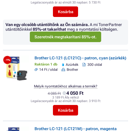
Legalacsonyabb ár az elmúlt 30 napban:
5 730 Ft
Kosárba
Van egy olcsóbb utántöltőnk az Ön számára.
A mi TonerPartner
utántöltőinkkel
85%
-ot takaríthat
meg a nyomtatási költségen.
Szeretnék megtakarítani 85%-ot.
Brother LC-121 (LC121C) - patron, cyan (azúrkék)
- 1%
Raktáron 1 db
Azúrkék
300 oldal
14 Ft / oldal
Brother
Melyik nyomtatókhoz alkalmas a termék?
4 050 Ft
4 085 Ft
3 189 Ft Áfa nélkül
Legalacsonyabb ár az elmúlt 30 napban:
3 910 Ft
Kosárba
Brother LC-121 (LC121M) - patron, magenta