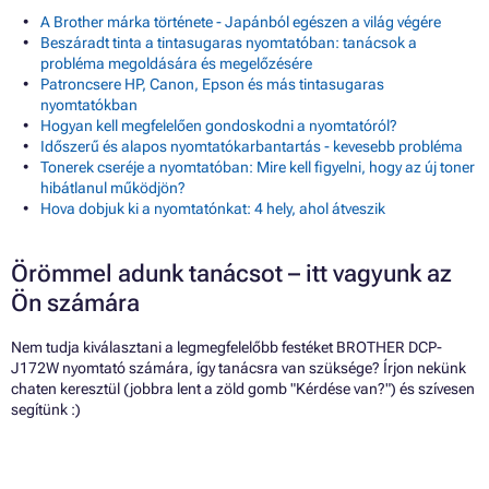
A Brother márka története - Japánból egészen a világ végére
Beszáradt tinta a tintasugaras nyomtatóban: tanácsok a
probléma megoldására és megelőzésére
Patroncsere HP, Canon, Epson és más tintasugaras
nyomtatókban
Hogyan kell megfelelően gondoskodni a nyomtatóról?
Időszerű és alapos nyomtatókarbantartás - kevesebb probléma
Tonerek cseréje a nyomtatóban: Mire kell figyelni, hogy az új toner
hibátlanul működjön?
Hova dobjuk ki a nyomtatónkat: 4 hely, ahol átveszik
Örömmel adunk tanácsot – itt vagyunk az
Ön számára
Nem tudja kiválasztani a legmegfelelőbb festéket BROTHER DCP-
J172W nyomtató számára, így tanácsra van szüksége? Írjon nekünk
chaten keresztül (jobbra lent a zöld gomb "Kérdése van?") és szívesen
segítünk :)