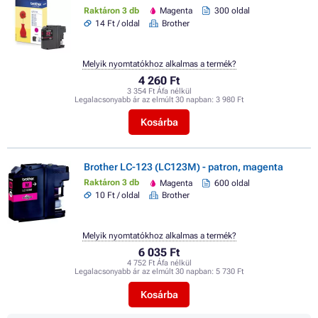
Raktáron 3 db
Magenta
300 oldal
14 Ft / oldal
Brother
Melyik nyomtatókhoz alkalmas a termék?
4 260 Ft
3 354 Ft Áfa nélkül
Legalacsonyabb ár az elmúlt 30 napban:
3 980 Ft
Kosárba
Brother LC-123 (LC123M) - patron, magenta
Raktáron 3 db
Magenta
600 oldal
10 Ft / oldal
Brother
Melyik nyomtatókhoz alkalmas a termék?
6 035 Ft
4 752 Ft Áfa nélkül
Legalacsonyabb ár az elmúlt 30 napban:
5 730 Ft
Kosárba