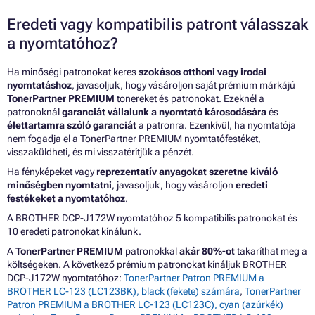
Eredeti vagy kompatibilis patront válasszak
a nyomtatóhoz?
Ha minőségi patronokat keres
szokásos otthoni vagy irodai
nyomtatáshoz
, javasoljuk, hogy vásároljon saját prémium márkájú
TonerPartner PREMIUM
tonereket és patronokat. Ezeknél a
patronoknál
garanciát vállalunk a nyomtató károsodására
és
élettartamra szóló garanciát
a patronra. Ezenkívül, ha nyomtatója
nem fogadja el a TonerPartner PREMIUM nyomtatófestéket,
visszaküldheti, és mi visszatérítjük a pénzét.
Ha fényképeket vagy
reprezentatív anyagokat szeretne kiváló
minőségben nyomtatni
, javasoljuk, hogy vásároljon
eredeti
festékeket a nyomtatóhoz
.
A BROTHER DCP-J172W nyomtatóhoz 5 kompatibilis patronokat és
10 eredeti patronokat kínálunk.
A
TonerPartner PREMIUM
patronokkal
akár 80%-ot
takaríthat meg a
költségeken. A következő prémium patronokat kínáljuk BROTHER
DCP-J172W nyomtatóhoz:
TonerPartner Patron PREMIUM a
BROTHER LC-123 (LC123BK), black (fekete) számára
,
TonerPartner
Patron PREMIUM a BROTHER LC-123 (LC123C), cyan (azúrkék)