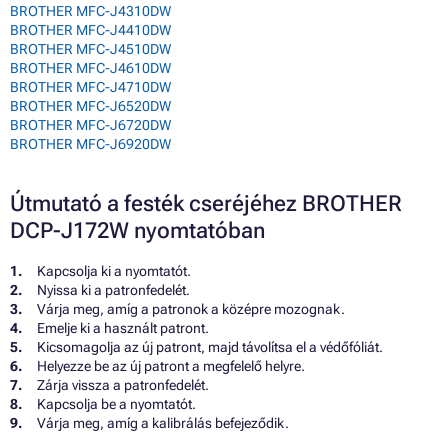
BROTHER MFC-J4310DW
BROTHER MFC-J4410DW
BROTHER MFC-J4510DW
BROTHER MFC-J4610DW
BROTHER MFC-J4710DW
BROTHER MFC-J6520DW
BROTHER MFC-J6720DW
BROTHER MFC-J6920DW
Útmutató a festék cseréjéhez BROTHER
DCP-J172W nyomtatóban
Kapcsolja ki a nyomtatót.
Nyissa ki a patronfedelét.
Várja meg, amíg a patronok a középre mozognak.
Emelje ki a használt patront.
Kicsomagolja az új patront, majd távolítsa el a védőfóliát.
Helyezze be az új patront a megfelelő helyre.
Zárja vissza a patronfedelét.
Kapcsolja be a nyomtatót.
Várja meg, amíg a kalibrálás befejeződik.