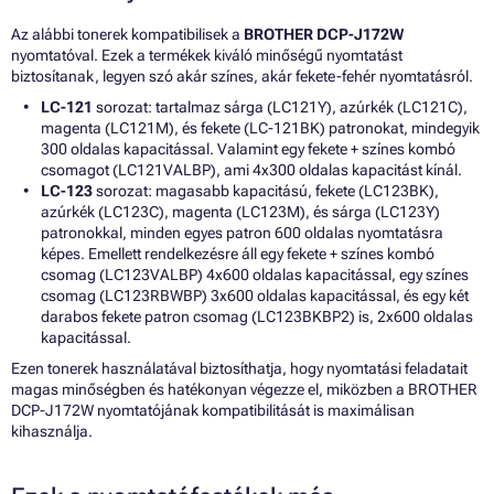
Az alábbi tonerek kompatibilisek a
BROTHER DCP-J172W
nyomtatóval. Ezek a termékek kiváló minőségű nyomtatást
biztosítanak, legyen szó akár színes, akár fekete-fehér nyomtatásról.
LC-121
sorozat: tartalmaz sárga (LC121Y), azúrkék (LC121C),
magenta (LC121M), és fekete (LC-121BK) patronokat, mindegyik
300 oldalas kapacitással. Valamint egy fekete + színes kombó
csomagot (LC121VALBP), ami 4x300 oldalas kapacitást kínál.
LC-123
sorozat: magasabb kapacitású, fekete (LC123BK),
azúrkék (LC123C), magenta (LC123M), és sárga (LC123Y)
patronokkal, minden egyes patron 600 oldalas nyomtatásra
képes. Emellett rendelkezésre áll egy fekete + színes kombó
csomag (LC123VALBP) 4x600 oldalas kapacitással, egy színes
csomag (LC123RBWBP) 3x600 oldalas kapacitással, és egy két
darabos fekete patron csomag (LC123BKBP2) is, 2x600 oldalas
kapacitással.
Ezen tonerek használatával biztosíthatja, hogy nyomtatási feladatait
magas minőségben és hatékonyan végezze el, miközben a BROTHER
DCP-J172W nyomtatójának kompatibilitását is maximálisan
kihasználja.