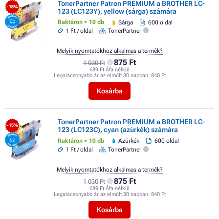
TonerPartner Patron PREMIUM a BROTHER LC-
- 15%
123 (LC123Y), yellow (sárga) számára
Raktáron > 10 db
Sárga
600 oldal
1 Ft / oldal
TonerPartner
Melyik nyomtatókhoz alkalmas a termék?
875 Ft
1 030 Ft
689 Ft Áfa nélkül
Legalacsonyabb ár az elmúlt 30 napban:
840 Ft
Kosárba
TonerPartner Patron PREMIUM a BROTHER LC-
- 15%
123 (LC123C), cyan (azúrkék) számára
Raktáron > 10 db
Azúrkék
600 oldal
1 Ft / oldal
TonerPartner
Melyik nyomtatókhoz alkalmas a termék?
875 Ft
1 030 Ft
689 Ft Áfa nélkül
Legalacsonyabb ár az elmúlt 30 napban:
840 Ft
Kosárba