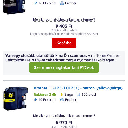
16 Ft / oldal
Brother
Melyik nyomtatókhoz alkalmas a termék?
9 405 Ft
7 406 Ft Áfa nélkül
Legalacsonyabb ár az elmúlt 30 napban:
8 915 Ft
Kosárba
Van egy olcsóbb utántöltőnk az Ön számára.
A mi TonerPartner
utántöltőinkkel
91%
-ot takaríthat
meg a nyomtatási költségen.
Szeretnék megtakarítani 91%-ot.
Brother LC-123 (LC123Y) - patron, yellow (sárga)
Raktáron 2 db
Sárga
600 oldal
10 Ft / oldal
Brother
Melyik nyomtatókhoz alkalmas a termék?
5 970 Ft
4 701 Ft Áfa nélkül