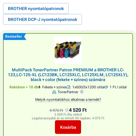
BROTHER nyomtatópatronok
BROTHER DCP-J nyomtatópatronok
Bestseller
MultiPack TonerPartner Patron PREMIUM a BROTHER LC-
123,LC-125-XL (LC123BK, LC125XLC, LC125XLM, LC125XLY),
black + color (fekete + színes) számára
Raktáron > 10 db
Fekete + színes
1x600/3x1200 oldal
1 Ft / oldal
TonerPartner
Melyik nyomtatókhoz alkalmas a termék?
4 520 Ft
4 970 Ft
3 559 Ft Áfa nélkül
Legalacsonyabb ár az elmúlt 30 napban:
4 075 Ft
Kosárba