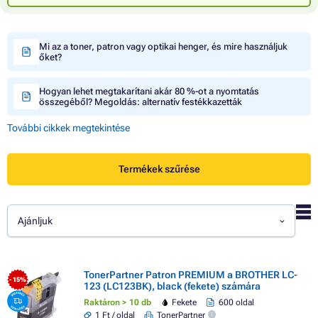
Mi az a toner, patron vagy optikai henger, és mire használjuk
őket?
Hogyan lehet megtakarítani akár 80 %-ot a nyomtatás
összegéből? Megoldás: alternatív festékkazetták
További cikkek megtekintése
Termékek szűrése
Ajánljuk
TonerPartner Patron PREMIUM a BROTHER LC-
- 15%
123 (LC123BK), black (fekete) számára
Raktáron > 10 db
Fekete
600 oldal
1 Ft / oldal
TonerPartner