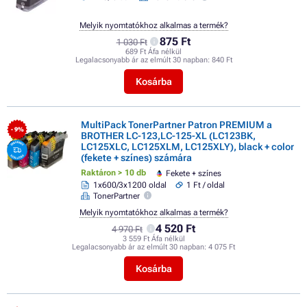
Melyik nyomtatókhoz alkalmas a termék?
875 Ft
1 030 Ft
689 Ft Áfa nélkül
Legalacsonyabb ár az elmúlt 30 napban:
840 Ft
Kosárba
MultiPack TonerPartner Patron PREMIUM a
- 9%
BROTHER LC-123,LC-125-XL (LC123BK,
LC125XLC, LC125XLM, LC125XLY), black + color
(fekete + színes) számára
Raktáron > 10 db
Fekete + színes
1x600/3x1200 oldal
1 Ft / oldal
TonerPartner
Melyik nyomtatókhoz alkalmas a termék?
4 520 Ft
4 970 Ft
3 559 Ft Áfa nélkül
Legalacsonyabb ár az elmúlt 30 napban:
4 075 Ft
Kosárba