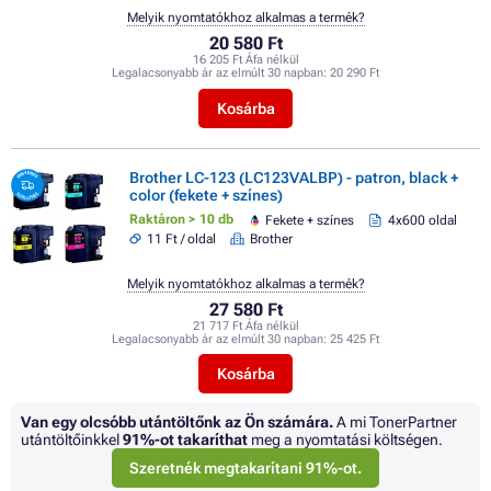
Melyik nyomtatókhoz alkalmas a termék?
20 580 Ft
16 205 Ft Áfa nélkül
Legalacsonyabb ár az elmúlt 30 napban:
20 290 Ft
Kosárba
Brother LC-123 (LC123VALBP) - patron, black +
color (fekete + színes)
Raktáron > 10 db
Fekete + színes
4x600 oldal
11 Ft / oldal
Brother
Melyik nyomtatókhoz alkalmas a termék?
27 580 Ft
21 717 Ft Áfa nélkül
Legalacsonyabb ár az elmúlt 30 napban:
25 425 Ft
Kosárba
Van egy olcsóbb utántöltőnk az Ön számára.
A mi TonerPartner
utántöltőinkkel
91%
-ot takaríthat
meg a nyomtatási költségen.
Szeretnék megtakarítani 91%-ot.