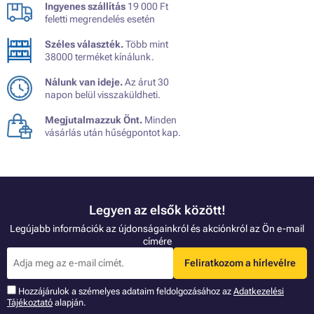
Ingyenes szállítás
19 000 Ft
feletti megrendelés esetén
Széles választék.
Több mint
38000 terméket kínálunk.
Nálunk van ideje.
Az árut 30
napon belül visszaküldheti.
Megjutalmazzuk Önt.
Minden
vásárlás után hűségpontot kap.
Legyen az elsők között!
Legújabb információk az újdonságainkról és akciónkról az Ön e-mail
címére
Feliratkozom a hírlevélre
Hozzájárulok a szémelyes adataim feldolgozásához az
Adatkezelési
Tájékoztató
alapján.