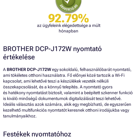
92.79%
az ügyfeleink elégedettsége a múlt
hónapban
BROTHER DCP-J172W nyomtató
értékelése
A
BROTHER DCP-J172W
egy sokoldalú, felhasználóbarát nyomtató,
ami tökéletes otthoni használatra. Fő előnyei közé tartozik a Wi-Fi
kapcsolat, ami lehetővé teszi a készülékek vezeték nélküli
összekapcsolását, és a könnyű telepítés. A nyomtató gyors
és hatékony nyomtatást biztosít, valamint a beépített szkenner funkció
is kiváló minőségű dokumentumok digitalizálását teszi lehetővé.
Ideális választás azok számára, akik egy megbízható, de egyszerűen
kezelhető multifunkciós nyomtatót keresnek otthoni irodájukba vagy
tanulmányaikhoz.
Festékek nyomtatóhoz