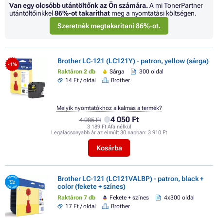
Van egy olcsóbb utántöltőnk az Ön számára.
A mi TonerPartner
utántöltőinkkel
86%
-ot takaríthat
meg a nyomtatási költségen.
Szeretnék megtakarítani 86%-ot.
Brother LC-121 (LC121Y) - patron, yellow (sárga)
- 1%
Raktáron 2 db
Sárga
300 oldal
14 Ft / oldal
Brother
Melyik nyomtatókhoz alkalmas a termék?
4 050 Ft
4 085 Ft
3 189 Ft Áfa nélkül
Legalacsonyabb ár az elmúlt 30 napban:
3 910 Ft
Kosárba
Brother LC-121 (LC121VALBP) - patron, black +
color (fekete + színes)
Raktáron 7 db
Fekete + színes
4x300 oldal
17 Ft / oldal
Brother