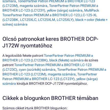
számára
,
TonerPartner Patron PREMIUM a BROTHER LC-123
(LC123M), magenta számára
,
TonerPartner Patron PREMIUM a
BROTHER LC-123 (LC123Y), yellow (sárga) számára
,
MultiPack
TonerPartner Patron PREMIUM a BROTHER LC-123,LC-125-XL
(LC123BK, LC125XLC, LC125XLM, LC125XLY), black + color (fekete +
színes) számára
Olcsó patronokat keres BROTHER DCP-
J172W nyomtatóhoz
A legolcsóbb fekete patront
TonerPartner Patron PREMIUM a
BROTHER LC-123 (LC123BK), black (fekete) számára
és színes
patront
TonerPartner Patron PREMIUM a BROTHER LC-123
(LC123C), cyan (azúrkék) számára
,
TonerPartner Patron PREMIUM a
BROTHER LC-123 (LC123M), magenta számára
,
TonerPartner
Patron PREMIUM a BROTHER LC-123 (LC123Y), yellow (sárga)
számára
kínáljuk BROTHER DCP-J172W nyomtatójához.
Cikkek a blogunkon BROTHER témában
Számos cikket írtunk BROTHER blogunkon: