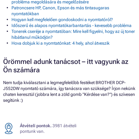
probléma megoldására és megelőzésére
Patroncsere HP, Canon, Epson és más tintasugaras
nyomtatókban
Hogyan kell megfelelően gondoskodni a nyomtatóról?
Időszerű és alapos nyomtatókarbantartás - kevesebb probléma
Tonerek cseréje a nyomtatóban: Mire kell figyelni, hogy az új toner
hibátlanul működjön?
Hova dobjuk ki a nyomtatónkat: 4 hely, ahol átveszik
Örömmel adunk tanácsot – itt vagyunk az
Ön számára
Nem tudja kiválasztani a legmegfelelőbb festéket BROTHER DCP-
J552DW nyomtató számára, így tanácsra van szüksége? Írjon nekünk
chaten keresztül (jobbra lent a zöld gomb "Kérdése van?") és szívesen
segítünk :)
Átvételi pontok.
3981 átvételi
pontunk van.