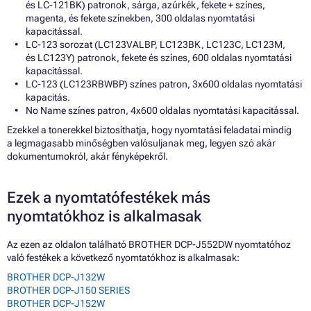
és LC-121BK) patronok, sárga, azúrkék, fekete + színes,
magenta, és fekete színekben, 300 oldalas nyomtatási
kapacitással.
LC-123 sorozat (LC123VALBP, LC123BK, LC123C, LC123M,
és LC123Y) patronok, fekete és színes, 600 oldalas nyomtatási
kapacitással.
LC-123 (LC123RBWBP) színes patron, 3x600 oldalas nyomtatási
kapacitás.
No Name színes patron, 4x600 oldalas nyomtatási kapacitással.
Ezekkel a tonerekkel biztosíthatja, hogy nyomtatási feladatai mindig
a legmagasabb minőségben valósuljanak meg, legyen szó akár
dokumentumokról, akár fényképekről.
Ezek a nyomtatófestékek más
nyomtatókhoz is alkalmasak
Az ezen az oldalon található BROTHER DCP-J552DW nyomtatóhoz
való festékek a következő nyomtatókhoz is alkalmasak:
BROTHER DCP-J132W
BROTHER DCP-J150 SERIES
BROTHER DCP-J152W