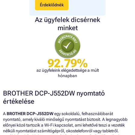
Érdeklődnék
Az ügyfelek dicsérnek
minket
92.79%
az ügyfeleink elégedettsége a múlt
hónapban
BROTHER DCP-J552DW nyomtató
értékelése
A
BROTHER DCP-J552DW
egy sokoldalú, felhasználóbarát
nyomtató, amely kiváló minőségű nyomtatást biztosít. A legnagyobb
előnyei közé tartozik a Wi-Fi kapcsolat, ami lehetővé teszi a vezeték
nélküli nyomtatást számítógépről, okostelefonról vagy tabletről.