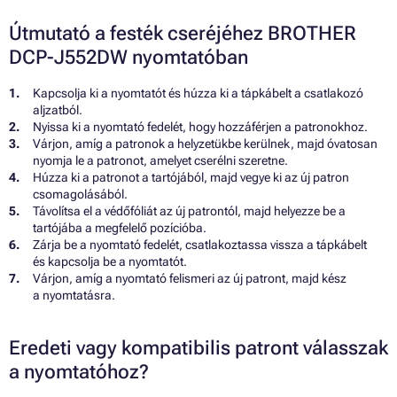
Útmutató a festék cseréjéhez BROTHER
DCP-J552DW nyomtatóban
Kapcsolja ki a nyomtatót és húzza ki a tápkábelt a csatlakozó
aljzatból.
Nyissa ki a nyomtató fedelét, hogy hozzáférjen a patronokhoz.
Várjon, amíg a patronok a helyzetükbe kerülnek, majd óvatosan
nyomja le a patronot, amelyet cserélni szeretne.
Húzza ki a patronot a tartójából, majd vegye ki az új patron
csomagolásából.
Távolítsa el a védőfóliát az új patrontól, majd helyezze be a
tartójába a megfelelő pozícióba.
Zárja be a nyomtató fedelét, csatlakoztassa vissza a tápkábelt
és kapcsolja be a nyomtatót.
Várjon, amíg a nyomtató felismeri az új patront, majd kész
a nyomtatásra.
Eredeti vagy kompatibilis patront válasszak
a nyomtatóhoz?