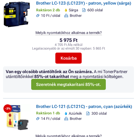
Brother LC-123 (LC123Y) - patron, yellow (sárga)
Raktáron 2 db
Sárga
600 oldal
10 Ft / oldal
Brother
Melyik nyomtatókhoz alkalmas a termék?
5 975 Ft
4 705 Ft Áfa nélkül
Legalacsonyabb ár az elmúlt 30 napban:
5 865 Ft
Kosárba
Van egy olcsóbb utántöltőnk az Ön számára.
A mi TonerPartner
utántöltőinkkel
85%
-ot takaríthat
meg a nyomtatási költségen.
Szeretnék megtakarítani 85%-ot.
Brother LC-121 (LC121C) - patron, cyan (azúrkék)
- 2%
Raktáron 1 db
Azúrkék
300 oldal
14 Ft / oldal
Brother
Melyik nyomtatókhoz alkalmas a termék?