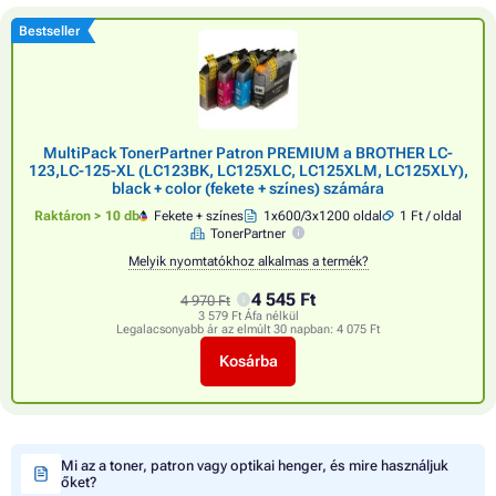
Bestseller
MultiPack TonerPartner Patron PREMIUM a BROTHER LC-
123,LC-125-XL (LC123BK, LC125XLC, LC125XLM, LC125XLY),
black + color (fekete + színes) számára
Raktáron > 10 db
Fekete + színes
1x600/3x1200 oldal
1 Ft / oldal
TonerPartner
Melyik nyomtatókhoz alkalmas a termék?
4 545 Ft
4 970 Ft
3 579 Ft Áfa nélkül
Legalacsonyabb ár az elmúlt 30 napban:
4 075 Ft
Kosárba
Mi az a toner, patron vagy optikai henger, és mire használjuk
őket?