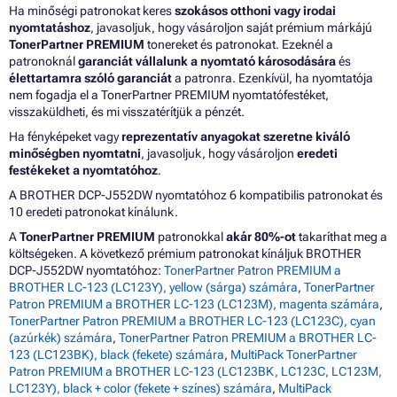
Ha minőségi patronokat keres
szokásos otthoni vagy irodai
nyomtatáshoz
, javasoljuk, hogy vásároljon saját prémium márkájú
TonerPartner PREMIUM
tonereket és patronokat. Ezeknél a
patronoknál
garanciát vállalunk a nyomtató károsodására
és
élettartamra szóló garanciát
a patronra. Ezenkívül, ha nyomtatója
nem fogadja el a TonerPartner PREMIUM nyomtatófestéket,
visszaküldheti, és mi visszatérítjük a pénzét.
Ha fényképeket vagy
reprezentatív anyagokat szeretne kiváló
minőségben nyomtatni
, javasoljuk, hogy vásároljon
eredeti
festékeket a nyomtatóhoz
.
A BROTHER DCP-J552DW nyomtatóhoz 6 kompatibilis patronokat és
10 eredeti patronokat kínálunk.
A
TonerPartner PREMIUM
patronokkal
akár 80%-ot
takaríthat meg a
költségeken. A következő prémium patronokat kínáljuk BROTHER
DCP-J552DW nyomtatóhoz:
TonerPartner Patron PREMIUM a
BROTHER LC-123 (LC123Y), yellow (sárga) számára
,
TonerPartner
Patron PREMIUM a BROTHER LC-123 (LC123M), magenta számára
,
TonerPartner Patron PREMIUM a BROTHER LC-123 (LC123C), cyan
(azúrkék) számára
,
TonerPartner Patron PREMIUM a BROTHER LC-
123 (LC123BK), black (fekete) számára
,
MultiPack TonerPartner
Patron PREMIUM a BROTHER LC-123 (LC123BK, LC123C, LC123M,
LC123Y), black + color (fekete + színes) számára
,
MultiPack