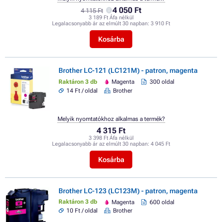
4 050 Ft
4 115 Ft
3 189 Ft Áfa nélkül
Legalacsonyabb ár az elmúlt 30 napban:
3 910 Ft
Kosárba
Brother LC-121 (LC121M) - patron, magenta
Raktáron 3 db
Magenta
300 oldal
14 Ft / oldal
Brother
Melyik nyomtatókhoz alkalmas a termék?
4 315 Ft
3 398 Ft Áfa nélkül
Legalacsonyabb ár az elmúlt 30 napban:
4 045 Ft
Kosárba
Brother LC-123 (LC123M) - patron, magenta
Raktáron 3 db
Magenta
600 oldal
10 Ft / oldal
Brother