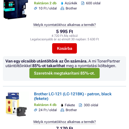
Raktáron 2 db
Azúrkék
600 oldal
10 Ft / oldal
Brother
Melyik nyomtatókhoz alkalmas a termék?
5 995 Ft
4 720 Ft Áfa nélkül
Legalacsonyabb ár az elmúlt 30 napban:
5 630 Ft
Kosárba
Van egy olcsóbb utántöltőnk az Ön számára.
A mi TonerPartner
utántöltőinkkel
85%
-ot takaríthat
meg a nyomtatási költségen.
Szeretnék megtakarítani 85%-ot.
Brother LC-121 (LC-121BK) - patron, black
(fekete)
Raktáron 4 db
Fekete
300 oldal
24 Ft / oldal
Brother
Melyik nyomtatókhoz alkalmas a termék?
7 170 Ft