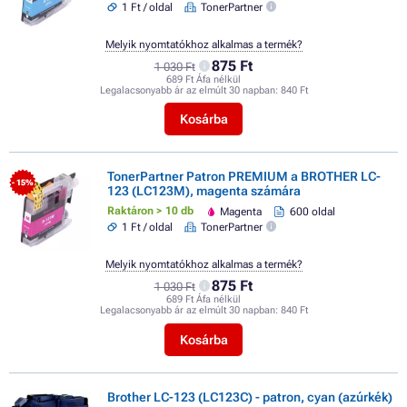
1 Ft / oldal
TonerPartner
Melyik nyomtatókhoz alkalmas a termék?
875 Ft
1 030 Ft
689 Ft Áfa nélkül
Legalacsonyabb ár az elmúlt 30 napban:
840 Ft
Kosárba
TonerPartner Patron PREMIUM a BROTHER LC-
- 15%
123 (LC123M), magenta számára
Raktáron > 10 db
Magenta
600 oldal
1 Ft / oldal
TonerPartner
Melyik nyomtatókhoz alkalmas a termék?
875 Ft
1 030 Ft
689 Ft Áfa nélkül
Legalacsonyabb ár az elmúlt 30 napban:
840 Ft
Kosárba
Brother LC-123 (LC123C) - patron, cyan (azúrkék)