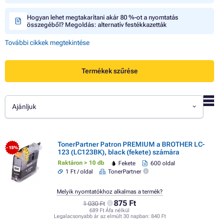
Hogyan lehet megtakarítani akár 80 %-ot a nyomtatás
összegéből? Megoldás: alternatív festékkazetták
További cikkek megtekintése
Termékek szűrése
Ajánljuk
TonerPartner Patron PREMIUM a BROTHER LC-
- 15%
123 (LC123BK), black (fekete) számára
Raktáron > 10 db
Fekete
600 oldal
1 Ft / oldal
TonerPartner
Melyik nyomtatókhoz alkalmas a termék?
875 Ft
1 030 Ft
689 Ft Áfa nélkül
Legalacsonyabb ár az elmúlt 30 napban:
840 Ft