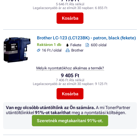
5 646 Ft Áfa nélkül
Legalacsonyabb ár az elmúlt 30 napban:
6 855 Ft
Kosárba
Brother LC-123 (LC123BK) - patron, black (fekete)
Raktáron 1 db
Fekete
600 oldal
16 Ft / oldal
Brother
Melyik nyomtatókhoz alkalmas a termék?
9 405 Ft
7 406 Ft Áfa nélkül
Legalacsonyabb ár az elmúlt 30 napban:
9 125 Ft
Kosárba
Van egy olcsóbb utántöltőnk az Ön számára.
A mi TonerPartner
utántöltőinkkel
91%
-ot takaríthat
meg a nyomtatási költségen.
Szeretnék megtakarítani 91%-ot.