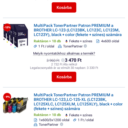
Kosárba
MultiPack TonerPartner Patron PREMIUM a
- 12%
BROTHER LC-123 (LC123BK, LC123C, LC123M,
LC123Y), black + color (fekete + színes) számára
Raktáron > 10 db
Fekete + színes
4x600 oldal
1 Ft / oldal
TonerPartner
Melyik nyomtatókhoz alkalmas a termék?
3 470 Ft
3 960 Ft
2 732 Ft Áfa nélkül
Legalacsonyabb ár az elmúlt 30 napban:
3 330 Ft
Kosárba
MultiPack TonerPartner Patron PREMIUM a
- 9%
BROTHER LC-123,LC-125-XL (LC123BK,
LC125XLC, LC125XLM, LC125XLY), black + color
(fekete + színes) számára
Raktáron > 10 db
Fekete + színes
1x600/3x1200 oldal
1 Ft / oldal
TonerPartner