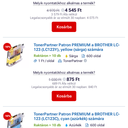
Melyik nyomtatókhoz alkalmas a termék?
4 545 Ft
4 970 Ft
3 579 Ft Áfa nélkül
Legalacsonyabb ár az elmúlt 30 napban:
4 075 Ft
Kosárba
TonerPartner Patron PREMIUM a BROTHER LC-
- 15%
123 (LC123Y), yellow (sárga) számára
Raktáron > 10 db
Sárga
600 oldal
1 Ft / oldal
TonerPartner
Melyik nyomtatókhoz alkalmas a termék?
875 Ft
1 030 Ft
689 Ft Áfa nélkül
Legalacsonyabb ár az elmúlt 30 napban:
840 Ft
Kosárba
TonerPartner Patron PREMIUM a BROTHER LC-
- 15%
123 (LC123C), cyan (azúrkék) számára
Raktáron > 10 db
Azúrkék
600 oldal