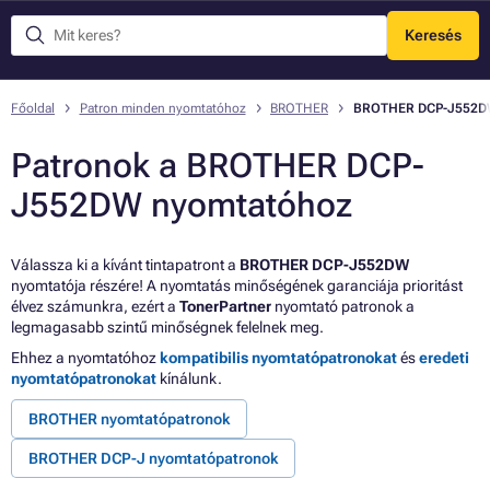
Keresés
Menü
Főoldal
Patron minden nyomtatóhoz
BROTHER
BROTHER DCP-J552
Patronok a BROTHER DCP-
J552DW nyomtatóhoz
Válassza ki a kívánt tintapatront a
BROTHER DCP-J552DW
nyomtatója részére! A nyomtatás minőségének garanciája prioritást
élvez számunkra, ezért a
TonerPartner
nyomtató patronok a
legmagasabb szintű minőségnek felelnek meg.
Ehhez a nyomtatóhoz
kompatibilis nyomtatópatronokat
és
eredeti
nyomtatópatronokat
kínálunk.
BROTHER nyomtatópatronok
BROTHER DCP-J nyomtatópatronok