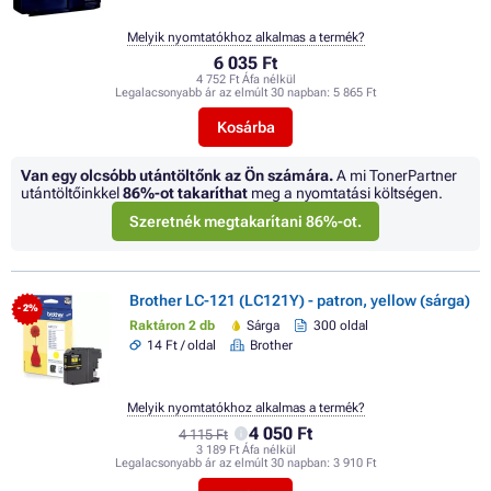
Melyik nyomtatókhoz alkalmas a termék?
6 035 Ft
4 752 Ft Áfa nélkül
Legalacsonyabb ár az elmúlt 30 napban:
5 865 Ft
Kosárba
Van egy olcsóbb utántöltőnk az Ön számára.
A mi TonerPartner
utántöltőinkkel
86%
-ot takaríthat
meg a nyomtatási költségen.
Szeretnék megtakarítani 86%-ot.
Brother LC-121 (LC121Y) - patron, yellow (sárga)
- 2%
Raktáron 2 db
Sárga
300 oldal
14 Ft / oldal
Brother
Melyik nyomtatókhoz alkalmas a termék?
4 050 Ft
4 115 Ft
3 189 Ft Áfa nélkül
Legalacsonyabb ár az elmúlt 30 napban:
3 910 Ft