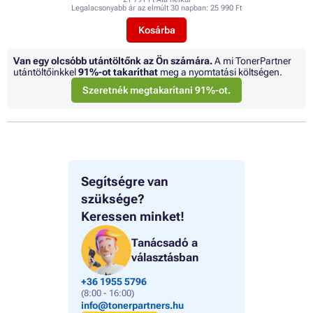
Legalacsonyabb ár az elmúlt 30 napban:
25 990 Ft
Kosárba
Van egy olcsóbb utántöltőnk az Ön számára.
A mi TonerPartner
utántöltőinkkel
91%
-ot takaríthat
meg a nyomtatási költségen.
Szeretnék megtakarítani 91%-ot.
Segítségre van
szüksége?
Keressen minket!
Tanácsadó a
választásban
+36 1955 5796
(8:00 - 16:00)
info@tonerpartners.hu