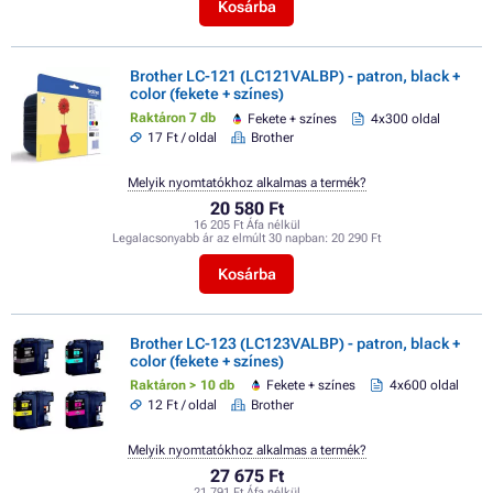
Kosárba
Brother LC-121 (LC121VALBP) - patron, black +
color (fekete + színes)
Raktáron 7 db
Fekete + színes
4x300 oldal
17 Ft / oldal
Brother
Melyik nyomtatókhoz alkalmas a termék?
20 580 Ft
16 205 Ft Áfa nélkül
Legalacsonyabb ár az elmúlt 30 napban:
20 290 Ft
Kosárba
Brother LC-123 (LC123VALBP) - patron, black +
color (fekete + színes)
Raktáron > 10 db
Fekete + színes
4x600 oldal
12 Ft / oldal
Brother
Melyik nyomtatókhoz alkalmas a termék?
27 675 Ft
21 791 Ft Áfa nélkül