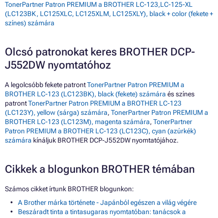
TonerPartner Patron PREMIUM a BROTHER LC-123,LC-125-XL
(LC123BK, LC125XLC, LC125XLM, LC125XLY), black + color (fekete +
színes) számára
Olcsó patronokat keres BROTHER DCP-
J552DW nyomtatóhoz
A legolcsóbb fekete patront
TonerPartner Patron PREMIUM a
BROTHER LC-123 (LC123BK), black (fekete) számára
és színes
patront
TonerPartner Patron PREMIUM a BROTHER LC-123
(LC123Y), yellow (sárga) számára
,
TonerPartner Patron PREMIUM a
BROTHER LC-123 (LC123M), magenta számára
,
TonerPartner
Patron PREMIUM a BROTHER LC-123 (LC123C), cyan (azúrkék)
számára
kínáljuk BROTHER DCP-J552DW nyomtatójához.
Cikkek a blogunkon BROTHER témában
Számos cikket írtunk BROTHER blogunkon:
A Brother márka története - Japánból egészen a világ végére
Beszáradt tinta a tintasugaras nyomtatóban: tanácsok a