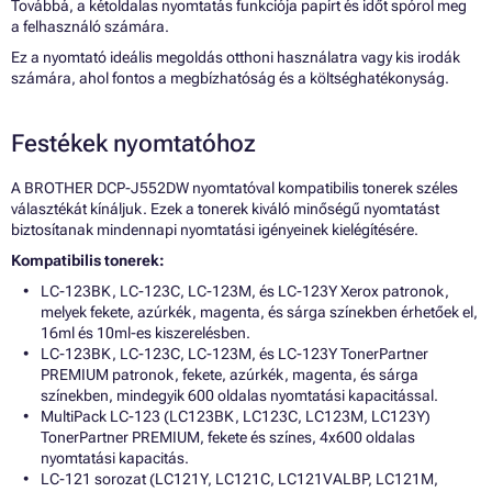
Továbbá, a kétoldalas nyomtatás funkciója papírt és időt spórol meg
a felhasználó számára.
Ez a nyomtató ideális megoldás otthoni használatra vagy kis irodák
számára, ahol fontos a megbízhatóság és a költséghatékonyság.
Festékek nyomtatóhoz
A BROTHER DCP-J552DW nyomtatóval kompatibilis tonerek széles
választékát kínáljuk. Ezek a tonerek kiváló minőségű nyomtatást
biztosítanak mindennapi nyomtatási igényeinek kielégítésére.
Kompatibilis tonerek:
LC-123BK, LC-123C, LC-123M, és LC-123Y Xerox patronok,
melyek fekete, azúrkék, magenta, és sárga színekben érhetőek el,
16ml és 10ml-es kiszerelésben.
LC-123BK, LC-123C, LC-123M, és LC-123Y TonerPartner
PREMIUM patronok, fekete, azúrkék, magenta, és sárga
színekben, mindegyik 600 oldalas nyomtatási kapacitással.
MultiPack LC-123 (LC123BK, LC123C, LC123M, LC123Y)
TonerPartner PREMIUM, fekete és színes, 4x600 oldalas
nyomtatási kapacitás.
LC-121 sorozat (LC121Y, LC121C, LC121VALBP, LC121M,