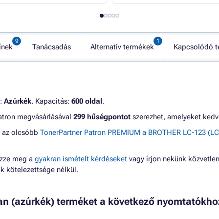
ínek
Tanácsadás
Alternatív termékek
Kapcsolódó 
n:
Azúrkék
. Kapacitás:
600 oldal
.
 patron megvásárlásával
299 hűségpontot
szerezhet, amelyeket kedv
g az olcsóbb
TonerPartner Patron PREMIUM a BROTHER LC-123 (LC1
ézze meg a
gyakran ismételt kérdéseket
vagy írjon nekünk közvetlen
 kötelezettsége nélkül.
yan (azúrkék) terméket a következő nyomtatókho