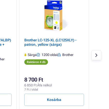
VALBP)
Brother LC-125-XL (LC125XLY) -
Brothe
e +
patron, yellow (sárga)
- patro
színes)
Sárga
1200 oldal
Brother
Feket
her
Brot
Raktáron 4 db
Raktár
8 700 Ft
37 81
6 850 Ft Áfa nélkül
29 772 F
7 Ft / oldal
8 Ft / old
Kosárba