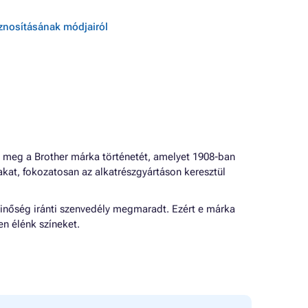
sznosításának módjairól
 meg a Brother márka történetét, amelyet 1908-ban
sakat, fokozatosan az alkatrészgyártáson keresztül
minőség iránti szenvedély megmaradt. Ezért e márka
en élénk színeket.