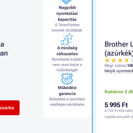
Nagyobb
nyomtatási
kapacitás
A TonerPartner
tonerek olcsóbbak
 a
Brother 
A minőség
yan
(azúrkék
változatlan
Nyomtatás közben
nem veszi észre a
Megr. száma:
1I
különbséget
Melyik nyomtató
Működési
Raktáron 2 d
garancia
Biztosítás a nyomtató
5 995 Ft
esetleges sérülésére
osárba
4 720 Ft
Áfa nélkü
Legalacsonyabb á