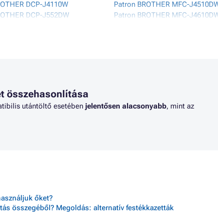
ROTHER DCP-J4110W
Patron BROTHER MFC-J4510D
BROTHER DCP-J552DW
Patron BROTHER MFC-J4610D
BROTHER DCP-J752DW
Patron BROTHER MFC-J470 SE
ROTHER MFC-J245
Patron BROTHER MFC-J470DW
BROTHER MFC-J4310DW
Patron BROTHER MFC-J4710D
BROTHER MFC-J4410DW
Patron BROTHER MFC-J475DW
t összehasonlítása
tibilis utántöltő esetében
jelentősen alacsonyabb
, mint az
használjuk őket?
tás összegéből? Megoldás: alternatív festékkazetták