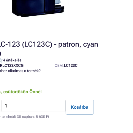
LC-123 (LC123C) - patron, cyan
)
4 értékelés
BRLC123XXCG
OEM:
LC123C
khoz alkalmas a termék?
b,
csütörtökön Önnél
Kosárba
l
r az elmúlt 30 napban:
5 630 Ft