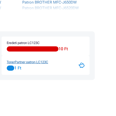
W
Patron BROTHER MFC-J650DW
W
Patron BROTHER MFC-J6520DW
RIES
Patron BROTHER MFC-J6720DW
Patron BROTHER MFC-J6920DW
W
Patron BROTHER MFC-J870DW
Eredeti patron LC123C
10 Ft
TonerPartner patron LC123C
1 Ft