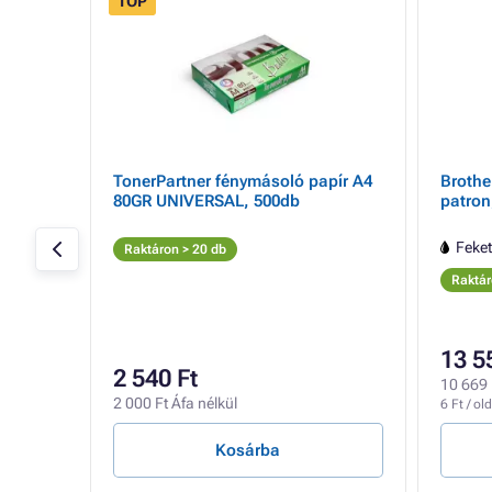
TOP
- 15%
UM a
TonerPartner fénymásoló papír A4
Brothe
, black
80GR UNIVERSAL, 500db
patron,
Feke
Raktáron > 20 db
Raktár
13 5
2 540 Ft
10 669 
2 000 Ft Áfa nélkül
6 Ft / old
Kosárba