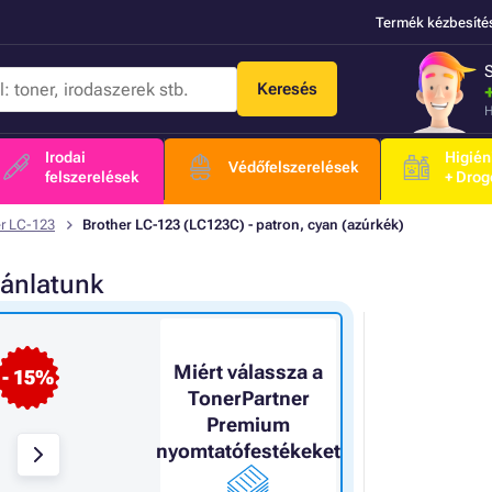
Termék kézbesíté
Keresés
H
Irodai
Higién
Védőfelszerelések
felszerelések
+ Drog
er LC-123
Brother LC-123 (LC123C) - patron, cyan (azúrkék)
jánlatunk
Miért válassza a
- 15%
TonerPartner
Premium
nyomtatófestékeket