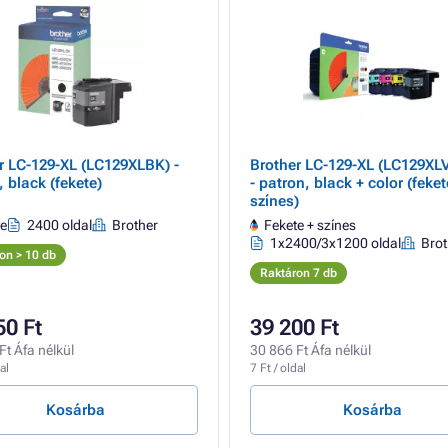
r LC-129-XL (LC129XLBK) -
Brother LC-129-XL (LC129XL
 black (fekete)
- patron, black + color (feket
színes)
te
2400 oldal
Brother
Fekete + színes
1x2400/3x1200 oldal
Brot
on > 10 db
Raktáron 7 db
50 Ft
39 200 Ft
Ft Áfa nélkül
30 866 Ft Áfa nélkül
al
7 Ft / oldal
Kosárba
Kosárba