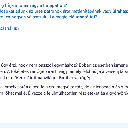
 bírja a toner vagy a tintapatron?
nácsokat adunk az üres patronok ártalmatlanításának vagy újraha
ól és hogyan válasszuk ki a megfelelő utántöltőt?
tásnál is?
úgy érzi, hogy nem passzol egymáshoz? Ebben az esetben ismerje
ben. A tökéletes varrógép iránti vágy, amely felülmúlja a versenytár
mikor először látott napvilágot Brother varrógép.
óta, amely során a cég fókusza megváltozott, de az innováció és a 
 lőhet mellé. Élvezze a felülmúlhatatlan részleteket és a gyönyörű