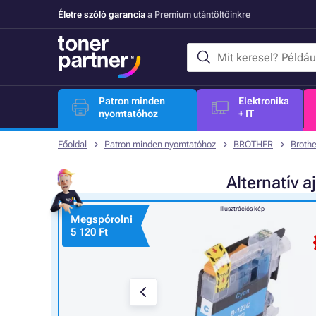
Életre szóló garancia
a Premium utántöltőinkre
Patron minden
Elektronika
nyomtatóhoz
+ IT
Főoldal
Patron minden nyomtatóhoz
BROTHER
Broth
Alternatív
a
Illusztrációs kép
Megspórolni
5 120 Ft