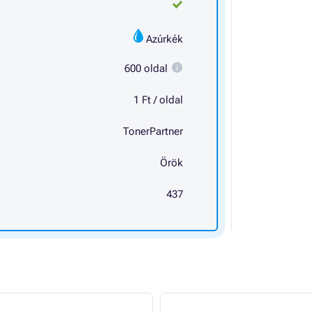
Azúrkék
600 oldal
1 Ft / oldal
TonerPartner
Örök
437