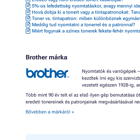
5%-os lefedettség nyomtatáskor, avagy mennyi ideig
Hová dobja ki a tonert vagy a tintapatronokat: Ta
Toner vs. tintapatron: miben különböznek egymást
Meddig tud nyomtatni a tonerrel és a patronnal?
Miért fogynak a színes tonerek fekete-fehér nyomta
Brother márka
Nyomtatók és varrógépek – 
kezdtek írni egy kis szerviz
vezetett egészen 1928-ig, a
Több mint 90 év telt el az első ilyen gép bemutatása 
eredeti tonereinek és patronjainak megvásárlásával nem
Bővebben a márkáról »