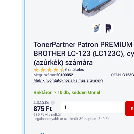
TonerPartner Patron PREMIUM
BROTHER LC-123 (LC123C), c
(azúrkék) számára
6 értékelés
Megr. száma:
20100052
OEM:
LC123C
Melyik nyomtatókhoz alkalmas a termék?
Raktáron > 10 db,
kedden Önnél
1 030 Ft
875 Ft
K
689 Ft
Áfa nélkül
Legalacsonyabb ár az elmúlt 30 napban:
840 Ft