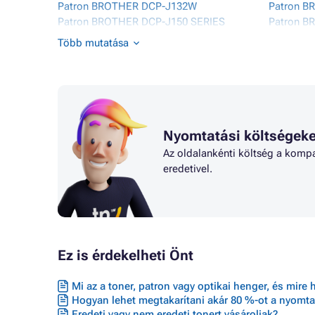
Patron BROTHER DCP-J132W
Patron B
Patron BROTHER DCP-J150 SERIES
Patron 
Patron BROTHER DCP-J152W
Patron 
Több mutatása
Patron BROTHER DCP-J152WR
Patron B
Patron BROTHER DCP-J172W
Patron 
Patron BROTHER DCP-J4110DW
Patron 
Nyomtatási költségeke
Az oldalankénti költség a kompa
eredetivel.
Ez is érdekelheti Önt
Mi az a toner, patron vagy optikai henger, és mire 
Hogyan lehet megtakarítani akár 80 %-ot a nyomta
Eredeti vagy nem eredeti tonert vásároljak?