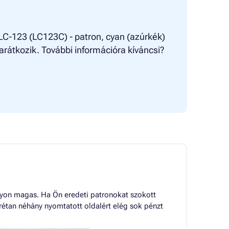
 LC-123 (LC123C) - patron, cyan (azúrkék)
arátkozik. További információra kíváncsi?
gyon magas. Ha Ön eredeti patronokat szokott
rétan néhány nyomtatott oldalért elég sok pénzt