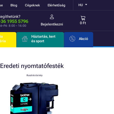
HU
se
Blog
Cégeknek
Elérhetőség
Segíthetünk?
+36 1955 5796
0 Ft
Bejelentkezni
é–Pé: 8:00 – 16:00
ia
Háztartás, kert
Akció
éria
és sport
Eredeti
nyomtatófesték
Illusztrációs kép