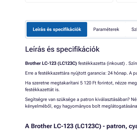
Leírás és specifikációk
Paraméterek
Sz
Leírás és specifikációk
Brother LC-123 (LC123C)
festékkazetta (inkoust) . Szí
Erre a festékkazettára nyújtott garancia: 24 hónap. A
Ha szeretne megtakarítani 5 120 Ft forintot, nézze me
festékkazettát is.
Segítségre van szüksége a patron kiválasztásában? N
kényelméből, egy hagyományos bolt meglátogatásának
A Brother LC-123 (LC123C) - patron, c