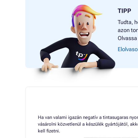
TIPP
Tudta, h
azon ton
Olvassa 
Elolvaso
Ha van valami igazán negatív a tintasugaras ny
vásárolni közvetlenül a készülék gyártójától, a
kell fizetni.