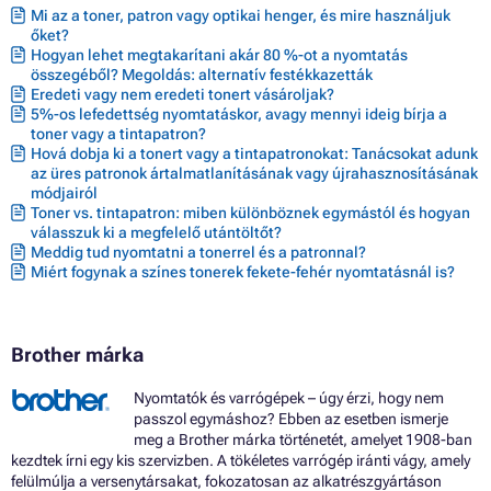
Toner BROTHER HL-5380
Mi az a toner, patron vagy optikai henger, és mire használjuk
Toner BROTHER HL-5380 SERIES
őket?
Toner BROTHER HL-5380D
Hogyan lehet megtakarítani akár 80 %-ot a nyomtatás
Toner BROTHER HL-5380DN
összegéből? Megoldás: alternatív festékkazetták
Toner BROTHER HL-5380DN PRAXIS
Eredeti vagy nem eredeti tonert vásároljak?
Toner BROTHER HL-5380DNLT
5%-os lefedettség nyomtatáskor, avagy mennyi ideig bírja a
Toner BROTHER HL-5380DW
toner vagy a tintapatron?
Toner BROTHER HL-5380DWLT
Hová dobja ki a tonert vagy a tintapatronokat: Tanácsokat adunk
Toner BROTHER MFC-8070D
az üres patronok ártalmatlanításának vagy újrahasznosításának
Toner BROTHER MFC-8085DN
módjairól
Toner BROTHER MFC-8370DN
Toner vs. tintapatron: miben különböznek egymástól és hogyan
Toner BROTHER MFC-8380DLT
válasszuk ki a megfelelő utántöltőt?
Toner BROTHER MFC-8380DN
Meddig tud nyomtatni a tonerrel és a patronnal?
Miért fogynak a színes tonerek fekete-fehér nyomtatásnál is?
Toner BROTHER MFC-8880DN
Toner BROTHER MFC-8885DN
Toner BROTHER MFC-8890DW
Brother márka
Nyomtatók és varrógépek – úgy érzi, hogy nem
passzol egymáshoz? Ebben az esetben ismerje
meg a Brother márka történetét, amelyet 1908-ban
kezdtek írni egy kis szervizben. A tökéletes varrógép iránti vágy, amely
felülmúlja a versenytársakat, fokozatosan az alkatrészgyártáson