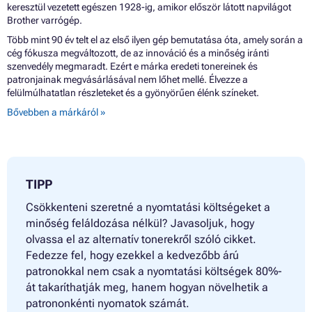
keresztül vezetett egészen 1928-ig, amikor először látott napvilágot
Brother varrógép.
Több mint 90 év telt el az első ilyen gép bemutatása óta, amely során a
cég fókusza megváltozott, de az innováció és a minőség iránti
szenvedély megmaradt. Ezért e márka eredeti tonereinek és
patronjainak megvásárlásával nem lőhet mellé. Élvezze a
felülmúlhatatlan részleteket és a gyönyörűen élénk színeket.
Bővebben a márkáról »
TIPP
Csökkenteni szeretné a nyomtatási költségeket a
minőség feláldozása nélkül? Javasoljuk, hogy
olvassa el az alternatív tonerekről szóló cikket.
Fedezze fel, hogy ezekkel a kedvezőbb árú
patronokkal nem csak a nyomtatási költségek 80%-
át takaríthatják meg, hanem hogyan növelhetik a
patrononkénti nyomatok számát.