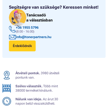
Segítségre van szüksége?
Keressen minket!
Tanácsadó
a választásban
+36 1955 5796
(8:00 - 16:00)
info@tonerpartners.hu
Érdeklődnék
Átvételi pontok.
3980 átvételi
pontunk van.
Széles választék.
Több mint
38000 terméket kínálunk.
Nálunk van ideje.
Az árut 30
napon belül visszaküldheti.