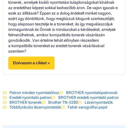
tonerek, amelyek kiváló nyomtatási tulajdonságokat kínálnak
az eredetihez képest sokkal kedvezőbb áron. De vajon igazak-e
ezek az állítások? Éppen ez a dolog érdekelt minket nagyon,
ezért úgy döntöttünk, hogy megbízzuk blogunk szerkesztőjét,
hogy alaposan tesztelje le a tonereket, és így megválaszoljuk
önmagunknak és Önnek is mindazokat a kérdéseket, amelyek
felmerülhetnek, amikor kompatibilis tonerek vásárlásán
gondolkodik. Van értelme tehát előnyben részesíteni
a kompatibilis tonereket az eredeti tonerek vásárlásával
szemben?
Elolvasom a cikket »
Patron minden nyomtatóhoz
BROTHER nyomtatópatronok
Eredeti nyomtató patron
BROTHER eredeti nyomtató patron
BROTHER tonerek
Brother TN-3280
Lézernyomtatók
Többfunkciós lézernyomtatók
Fehér xerográfiai papír