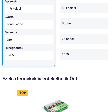
Egységár
6 Ft / oldal
1 Ft / oldal
Gyártó
Brother
TonerPartner
Garancia
24 hónap
Örök
Hűségpontok
2459
3205
Ezek a termékek is érdekelhetik Önt
TOP
FLASH
 30%
SALE