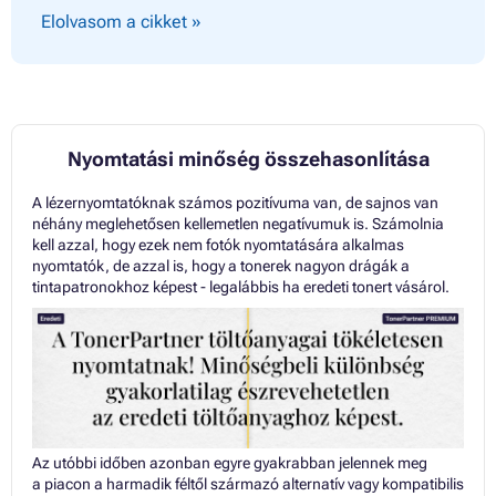
Elolvasom a cikket »
Nyomtatási minőség összehasonlítása
A lézernyomtatóknak számos pozitívuma van, de sajnos van
néhány meglehetősen kellemetlen negatívumuk is. Számolnia
kell azzal, hogy ezek nem fotók nyomtatására alkalmas
nyomtatók, de azzal is, hogy a tonerek nagyon drágák a
tintapatronokhoz képest - legalábbis ha eredeti tonert vásárol.
Az utóbbi időben azonban egyre gyakrabban jelennek meg
a piacon a harmadik féltől származó alternatív vagy kompatibilis