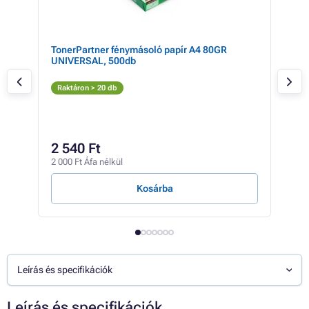
TonerPartner fénymásoló papír A4 80GR
Bro
UNIVERSAL, 500db
(fek
Fe
Raktáron > 20 db
Rak
64 4
52
2 540 Ft
41 6
2 000 Ft Áfa nélkül
2 Ft /
Kosárba
Leírás és specifikációk
Leírás és specifikációk