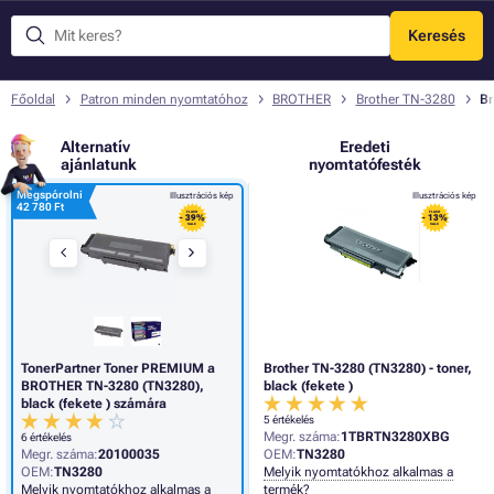
Keresés
Menü
Főoldal
Patron minden nyomtatóhoz
BROTHER
Brother TN-3280
Br
Alternatív
Eredeti
ajánlatunk
nyomtatófesték
Megspórolni
Illusztrációs kép
Illusztrációs kép
42 780 Ft
FLASH
FLASH
- 39%
- 13%
SALE
SALE
TonerPartner Toner PREMIUM a
Brother TN-3280 (TN3280) - toner,
BROTHER TN-3280 (TN3280),
black (fekete )
black (fekete ) számára
5 értékelés
Megr. száma:
1TBRTN3280XBG
6 értékelés
Megr. száma:
20100035
OEM:
TN3280
OEM:
TN3280
Melyik nyomtatókhoz alkalmas a
Melyik nyomtatókhoz alkalmas a
termék?