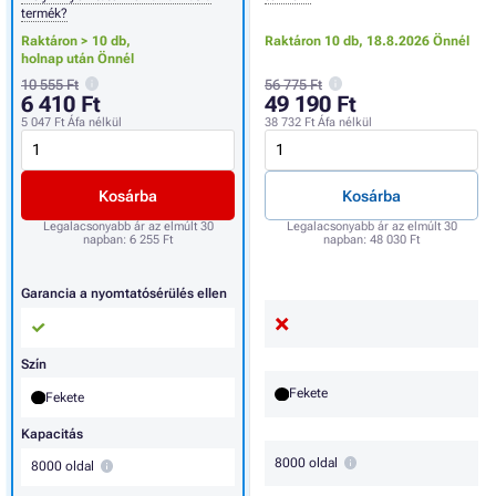
termék?
Raktáron > 10 db,
Raktáron 10 db,
18.8.2026 Önnél
holnap után Önnél
10 555 Ft
56 775 Ft
6 410 Ft
49 190 Ft
5 047 Ft
Áfa nélkül
38 732 Ft
Áfa nélkül
Kosárba
Kosárba
Legalacsonyabb ár az elmúlt 30
Legalacsonyabb ár az elmúlt 30
napban:
6 255 Ft
napban:
48 030 Ft
Garancia a nyomtatósérülés ellen
Szín
Fekete
Fekete
Kapacitás
8000 oldal
8000 oldal