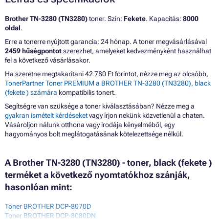
Brother TN-3280 (TN3280)
toner. Szín:
Fekete
. Kapacitás:
8000
oldal
.
Erre a tonerre nyújtott garancia: 24 hónap. A toner megvásárlásával
2459 hűségpontot
szerezhet, amelyeket kedvezményként használhat
fel a következő vásárlásakor.
Ha szeretne megtakarítani 42 780 Ft forintot, nézze meg az olcsóbb,
TonerPartner Toner PREMIUM a BROTHER TN-3280 (TN3280), black
(fekete ) számára
kompatibilis tonert.
Segítségre van szüksége a toner kiválasztásában? Nézze meg a
gyakran ismételt kérdéseket
vagy írjon nekünk közvetlenül a chaten.
Vásároljon nálunk otthona vagy irodája kényelméből, egy
hagyományos bolt meglátogatásának kötelezettsége nélkül.
A Brother TN-3280 (TN3280) - toner, black (fekete )
terméket a következő nyomtatókhoz szánják,
hasonlóan mint:
Toner BROTHER DCP-8070D
Toner BROTHER DCP-8080DN