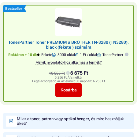
Bestseller
TonerPartner Toner PREMIUM a BROTHER TN-3280 (TN3280),
black (fekete ) számára
Raktáron > 10 db
Fekete
8000 oldal
1 Ft / oldal
TonerPartner
Melyik nyomtatókhoz alkalmas a termék?
6 675 Ft
10 555 Ft
5 256 Ft Áfa nélkül
Legalacsonyabb ár az elmúlt 30 napban:
6 255 Ft
Kosárba
Mi az a toner, patron vagy optikai henger, és mire használjuk
őket?