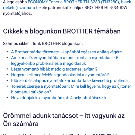
A legolcsóbb
ECONOMY Toner a BROTHER TN-3280 (TN3280), black
(fekete ) számára
fekete patronokat kínáljuk BROTHER HL-5340DW
nyomtatójához.
Cikkek a blogunkon BROTHER témában
Számos cikket írtunk BROTHER blogunkon:
A Brother márka története - Japánból egészen a világ végére
Amikor a lézernyomtatóban a toner rontja a nyomtatást - 5
leggyakoribb probléma és a megoldásuk
Lézernyomtató hibái: meddig érdemes javítani?
Hogyan kell megfelelően gondoskodni a nyomtatóról?
Időszerű és alapos nyomtatókarbantartás - kevesebb probléma
Tonerek cseréje a nyomtatóban: Mire kell figyelni, hogy az új toner
hibátlanul működjön?
Hova dobjuk ki a nyomtatónkat: 4 hely, ahol átveszik
Örömmel adunk tanácsot – itt vagyunk az
Ön számára