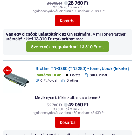
28 760 Ft
34 905 Ft
22 646 Ft Áfa nélkül
Legalacsonyabb ár az elmúlt 30 napban:
28 090 Ft
Kosárba
Van egy olcsóbb utántöltőnk az Ön számára.
A mi TonerPartner
utántöltőinkkel
13 310 Ft
-t takaríthat
meg.
Szeretnék megtakarítani 13 310 Ft-ot.
Brother TN-3280 (TN3280) - toner, black (fekete )
- 14%
Raktáron 10 db
Fekete
8000 oldal
6 Ft / oldal
Brother
Melyik nyomtatókhoz alkalmas a termék?
49 060 Ft
56 780 Ft
38 630 Ft Áfa nélkül
Legalacsonyabb ár az elmúlt 30 napban:
48 030 Ft
Kosárba