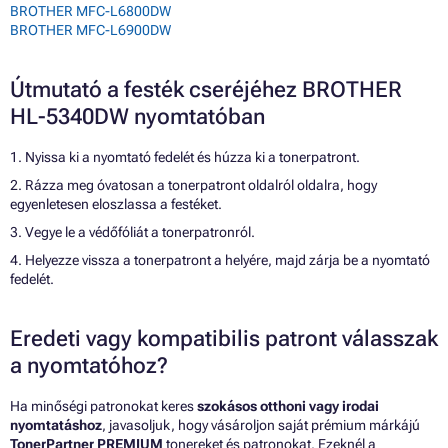
BROTHER MFC-L6800DW
BROTHER MFC-L6900DW
Útmutató a festék cseréjéhez BROTHER
HL-5340DW nyomtatóban
1. Nyissa ki a nyomtató fedelét és húzza ki a tonerpatront.
2. Rázza meg óvatosan a tonerpatront oldalról oldalra, hogy
egyenletesen eloszlassa a festéket.
3. Vegye le a védőfóliát a tonerpatronról.
4. Helyezze vissza a tonerpatront a helyére, majd zárja be a nyomtató
fedelét.
Eredeti vagy kompatibilis patront válasszak
a nyomtatóhoz?
Ha minőségi patronokat keres
szokásos otthoni vagy irodai
nyomtatáshoz
, javasoljuk, hogy vásároljon saját prémium márkájú
TonerPartner PREMIUM
tonereket és patronokat. Ezeknél a