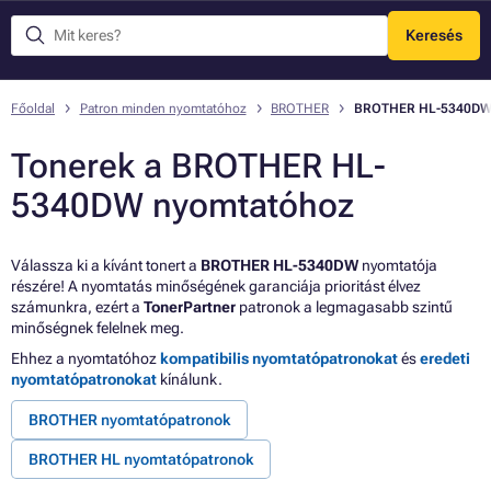
Keresés
Menü
Főoldal
Patron minden nyomtatóhoz
BROTHER
BROTHER HL-5340D
Tonerek a BROTHER HL-
5340DW nyomtatóhoz
Válassza ki a kívánt tonert a
BROTHER HL-5340DW
nyomtatója
részére! A nyomtatás minőségének garanciája prioritást élvez
számunkra, ezért a
TonerPartner
patronok a legmagasabb szintű
minőségnek felelnek meg.
Ehhez a nyomtatóhoz
kompatibilis nyomtatópatronokat
és
eredeti
nyomtatópatronokat
kínálunk.
BROTHER nyomtatópatronok
BROTHER HL nyomtatópatronok