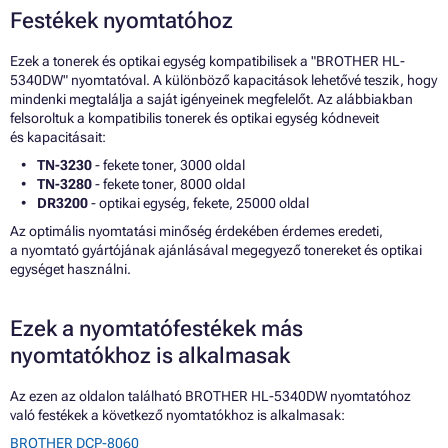
Festékek nyomtatóhoz
Ezek a tonerek és optikai egység kompatibilisek a "BROTHER HL-
5340DW" nyomtatóval. A különböző kapacitások lehetővé teszik, hogy
mindenki megtalálja a saját igényeinek megfelelőt. Az alábbiakban
felsoroltuk a kompatibilis tonerek és optikai egység kódneveit
és kapacitásait:
TN-3230
- fekete toner, 3000 oldal
TN-3280
- fekete toner, 8000 oldal
DR3200
- optikai egység, fekete, 25000 oldal
Az optimális nyomtatási minőség érdekében érdemes eredeti,
a nyomtató gyártójának ajánlásával megegyező tonereket és optikai
egységet használni.
Ezek a nyomtatófestékek más
nyomtatókhoz is alkalmasak
Az ezen az oldalon található BROTHER HL-5340DW nyomtatóhoz
való festékek a következő nyomtatókhoz is alkalmasak:
BROTHER DCP-8060