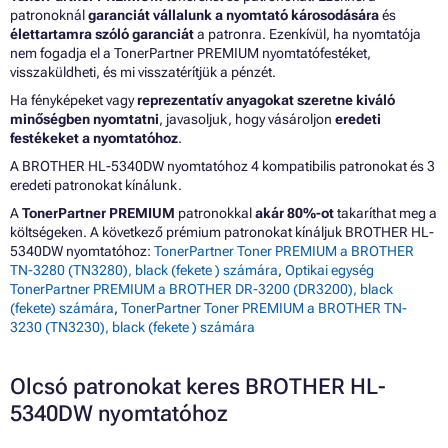
patronoknál
garanciát vállalunk a nyomtató károsodására
és
élettartamra szóló garanciát
a patronra. Ezenkívül, ha nyomtatója
nem fogadja el a TonerPartner PREMIUM nyomtatófestéket,
visszaküldheti, és mi visszatérítjük a pénzét.
Ha fényképeket vagy
reprezentatív anyagokat szeretne kiváló
minőségben nyomtatni
, javasoljuk, hogy vásároljon
eredeti
festékeket a nyomtatóhoz
.
A BROTHER HL-5340DW nyomtatóhoz 4 kompatibilis patronokat és 3
eredeti patronokat kínálunk.
A
TonerPartner PREMIUM
patronokkal
akár 80%-ot
takaríthat meg a
költségeken. A következő prémium patronokat kínáljuk BROTHER HL-
5340DW nyomtatóhoz:
TonerPartner Toner PREMIUM a BROTHER
TN-3280 (TN3280), black (fekete ) számára
,
Optikai egység
TonerPartner PREMIUM a BROTHER DR-3200 (DR3200), black
(fekete) számára
,
TonerPartner Toner PREMIUM a BROTHER TN-
3230 (TN3230), black (fekete ) számára
Olcsó patronokat keres BROTHER HL-
5340DW nyomtatóhoz