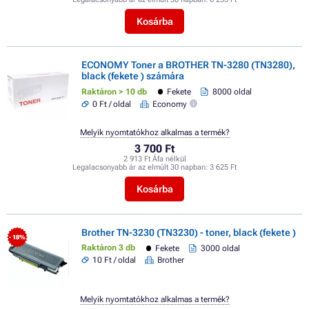
Kosárba
ECONOMY Toner a BROTHER TN-3280 (TN3280),
black (fekete ) számára
Raktáron > 10 db
Fekete
8000 oldal
0 Ft / oldal
Economy
Melyik nyomtatókhoz alkalmas a termék?
3 700 Ft
2 913 Ft Áfa nélkül
Legalacsonyabb ár az elmúlt 30 napban:
3 625 Ft
Kosárba
Brother TN-3230 (TN3230) - toner, black (fekete )
- 18%
Raktáron 3 db
Fekete
3000 oldal
10 Ft / oldal
Brother
Melyik nyomtatókhoz alkalmas a termék?