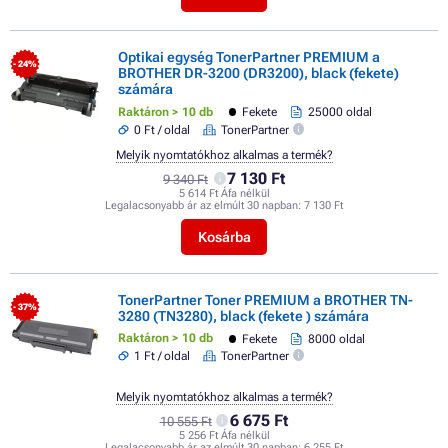
Optikai egység TonerPartner PREMIUM a
- 24%
BROTHER DR-3200 (DR3200), black (fekete)
számára
Raktáron > 10 db
Fekete
25000 oldal
0 Ft / oldal
TonerPartner
Melyik nyomtatókhoz alkalmas a termék?
7 130 Ft
9 340 Ft
5 614 Ft Áfa nélkül
Legalacsonyabb ár az elmúlt 30 napban:
7 130 Ft
Kosárba
TonerPartner Toner PREMIUM a BROTHER TN-
- 37%
3280 (TN3280), black (fekete ) számára
Raktáron > 10 db
Fekete
8000 oldal
1 Ft / oldal
TonerPartner
Melyik nyomtatókhoz alkalmas a termék?
6 675 Ft
10 555 Ft
5 256 Ft Áfa nélkül
Legalacsonyabb ár az elmúlt 30 napban:
6 255 Ft