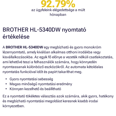
92.79%
az ügyfeleink elégedettsége a múlt
hónapban
BROTHER HL-5340DW nyomtató
értékelése
A
BROTHER HL-5340DW
egy megbízható és gyors monokróm
lézernyomtató, amely kiválóan alkalmas otthoni irodákba vagy
kisvállalkozásokba. Az egyik fő előnye a vezeték nélküli csatlakoztatás,
ami lehetővé teszi a felhasználók számára, hogy könnyedén
nyomtassanak különböző eszközökről. Az automata kétoldalas
nyomtatás funkcióval időt és papírt takaríthat meg.
Gyors nyomtatási sebesség
Magas minőségű nyomtatási eredmény
Könnyen kezelhető és beállítható
Ez a nyomtató tökéletes választás azok számára, akik gyors, hatékony
és megbízható nyomtatási megoldást keresnek kisebb irodai
környezetben.