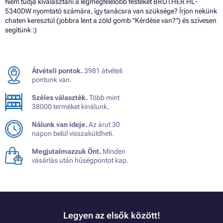
Nem tudja kiválasztani a legmegfelelőbb festéket BROTHER HL-
5340DW nyomtató számára, így tanácsra van szüksége? Írjon nekünk
chaten keresztül (jobbra lent a zöld gomb "Kérdése van?") és szívesen
segítünk :)
Átvételi pontok.
3981 átvételi
pontunk van.
Széles választék.
Több mint
38000 terméket kínálunk.
Nálunk van ideje.
Az árut 30
napon belül visszaküldheti.
Megjutalmazzuk Önt.
Minden
vásárlás után hűségpontot kap.
Legyen az elsők között!