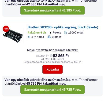
Van egy olcsóbb utántöltőnk az Ön számára.
A mi TonerPartner
utántöltőinkkel
42 385 Ft
-t takaríthat
meg.
Szeretnék megtakarítani 42 385 Ft-ot.
Brother DR3200 - optikai egység, black (fekete)
- 18%
Raktáron 4 db
Fekete
25000 oldal
2 Ft / oldal
Brother
Melyik nyomtatókhoz alkalmas a termék?
52 865 Ft
64 385 Ft
41 626 Ft Áfa nélkül
Legalacsonyabb ár az elmúlt 30 napban:
52 865 Ft
Kosárba
Van egy olcsóbb utántöltőnk az Ön számára.
A mi TonerPartner
utántöltőinkkel
45 735 Ft
-t takaríthat
meg.
Szeretnék megtakarítani 45 735 Ft-ot.