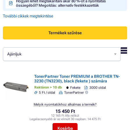
Hogyan lehet megtakarítani akár 80 %-ot a nyomtatás
összegéből? Megoldás: alternatív festékkazetták
További cikkek megtekintése
Termékek szűrése
Ajánljuk
TonerPartner Toner PREMIUM a BROTHER TN-
3230 (TN3230), black (fekete ) számára
Raktáron > 10 db
Fekete
3000 oldal
5 Ft / oldal
TonerPartner
Melyik nyomtatókhoz alkalmas a termék?
15 450 Ft
12 165 Ft Áfa nélkül
Legalacsonyabb ár az elmúlt 30 napban:
14 475 Ft
Kosárba