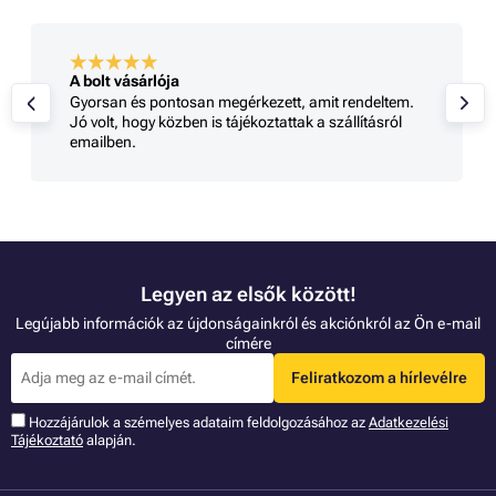
A bolt vásárlója
Gyorsan és pontosan megérkezett, amit rendeltem.
Jó volt, hogy közben is tájékoztattak a szállításról
emailben.
Legyen az elsők között!
Legújabb információk az újdonságainkról és akciónkról az Ön e-mail
címére
Feliratkozom a hírlevélre
Hozzájárulok a szémelyes adataim feldolgozásához az
Adatkezelési
Tájékoztató
alapján.