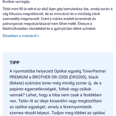
Brother varrógép.
Több mint 90 év telt el az első ilyen gép bemutatása óta, amely során a
cég fókusza megváltozott, de az innováció és a minőség iránti
szenvedély megmaradt. Ezért e márka eredeti tonereinek és
patronjainak megvásárlásával nem lőhet mellé. Élvezze a
felülmúlhatatlan részleteket és a gyönyörűen élénk színeket.
Bővebben a márkáról »
TIPP
A nyomtatóba helyezett Optikai egység TonerPartner
PREMIUM a BROTHER DR-3200 (DR3200), black
(fekete) számára toner még mindig szinte új, de a
papíron egyenetlenségek, foltok vagy csíkok
vannak? Lehet, hogy a hiba nem csak a festékben
van. Talán itt az ideje kicserélni vagy megtisztítani
az optikai egységet, amely a lézernyomtatók
szerves részét képezi. Tudjon meg többet az optikai