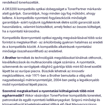
rendelkező tonerkazetták.
A DR3200 kompatibilis optikai dobegységet a TonerPartner márkanév
alatt gyártjuk. Garantáljuk, hogy minden úgy fog működni, ahogy
kellene. A kompatibilis nyomtató fogyóeszközök minőségét
garantáljuk- ezért nyújtunk ügyfeleinknek életre szóló garanciát azok
használatára, valamint biztosítékot, amely fedezi az összes költséget,
ha a nyomtató károsodna.
Kompatibilis lézernyomtató optikai egység megvásárlásával több száz
forintot is megtakaríthat - az árkülönbség gyakran hatalmas az eredeti
és a kompatibilis között. A kompatibilis alkatrészek nyomtatási
minősége összehasonlítható az eredetivel.
A
Brother
termékek és technológiák megoldásokat kínálnak otthonok,
kisvállalkozások és multinacionális cégek számára. A nyomtatók,
szkennerek és varrógépek világhírű gyártója több mint 60 évvel ezelőtt
lépett be az európai piacra. Büszkék lehetnek az innovatív
megközelítésre, már 1971-ben a Brother bemutatta a világ első
nagysebességű mátrixnyomtatóját, 2004-ben pedig a legvékonyabb
mobil nyomtatóval lépett piacra.
Szeretné megtakarítani a nyomtatási költségeinek több mint
egyharmadát?
Akkor vásároljon TonerPartner kompatibilis tonereket,
patronokat és egyéb nyomtató kellékanyagokat. Szigorú minőségi és
környezetbarát követelményekkel állítjuk elő őket Magyarországon.