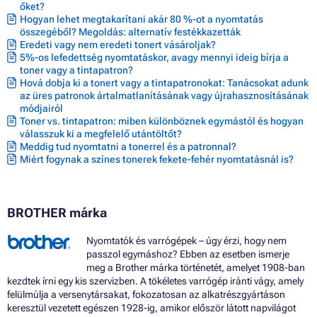
őket?
Toner BROTHER MFC-8880DN
Hogyan lehet megtakarítani akár 80 %-ot a nyomtatás
Toner BROTHER MFC-8885DN
összegéből? Megoldás: alternatív festékkazetták
Toner BROTHER MFC-8890DW
Eredeti vagy nem eredeti tonert vásároljak?
5%-os lefedettség nyomtatáskor, avagy mennyi ideig bírja a
toner vagy a tintapatron?
Hová dobja ki a tonert vagy a tintapatronokat: Tanácsokat adunk
az üres patronok ártalmatlanításának vagy újrahasznosításának
módjairól
Toner vs. tintapatron: miben különböznek egymástól és hogyan
válasszuk ki a megfelelő utántöltőt?
Meddig tud nyomtatni a tonerrel és a patronnal?
Miért fogynak a színes tonerek fekete-fehér nyomtatásnál is?
BROTHER márka
Nyomtatók és varrógépek – úgy érzi, hogy nem
passzol egymáshoz? Ebben az esetben ismerje
meg a Brother márka történetét, amelyet 1908-ban
kezdtek írni egy kis szervizben. A tökéletes varrógép iránti vágy, amely
felülmúlja a versenytársakat, fokozatosan az alkatrészgyártáson
keresztül vezetett egészen 1928-ig, amikor először látott napvilágot