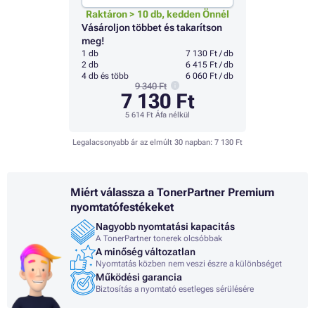
Raktáron > 10 db, kedden Önnél
Vásároljon többet és takarítson
meg!
1 db
7 130 Ft / db
2 db
6 415 Ft / db
4 db és több
6 060 Ft / db
9 340 Ft
7 130 Ft
5 614 Ft
Áfa nélkül
Legalacsonyabb ár az elmúlt 30 napban:
7 130 Ft
Miért válassza a TonerPartner Premium
nyomtatófestékeket
Nagyobb nyomtatási kapacitás
A TonerPartner tonerek olcsóbbak
A minőség változatlan
Nyomtatás közben nem veszi észre a különbséget
Működési garancia
Biztosítás a nyomtató esetleges sérülésére