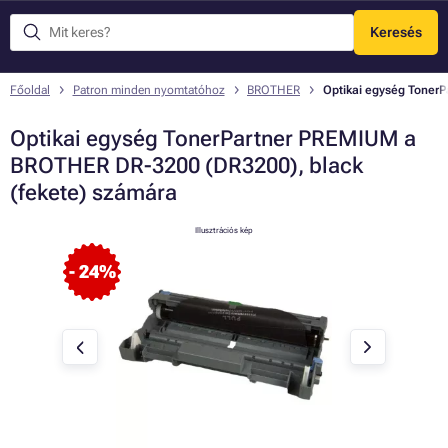
Keresés
Menü
Főoldal
Patron minden nyomtatóhoz
BROTHER
Optikai egység Toner
Optikai egység TonerPartner PREMIUM a
BROTHER DR-3200 (DR3200), black
(fekete) számára
Illusztrációs kép
- 24%