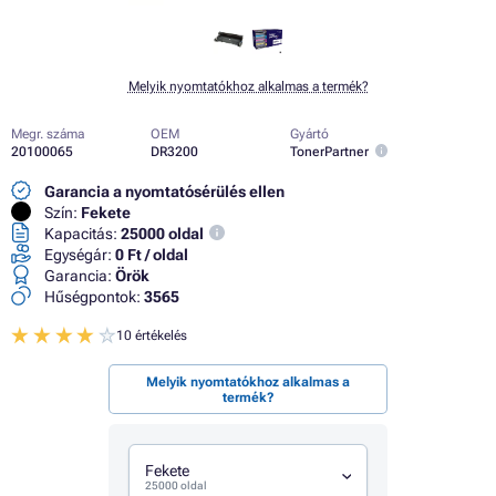
Melyik nyomtatókhoz alkalmas a termék?
Megr. száma
OEM
Gyártó
20100065
DR3200
TonerPartner
Garancia a nyomtatósérülés ellen
Szín:
Fekete
Kapacitás:
25000 oldal
Egységár:
0 Ft / oldal
Garancia:
Örök
Hűségpontok:
3565
10 értékelés
Melyik nyomtatókhoz alkalmas a
termék?
Fekete
25000 oldal