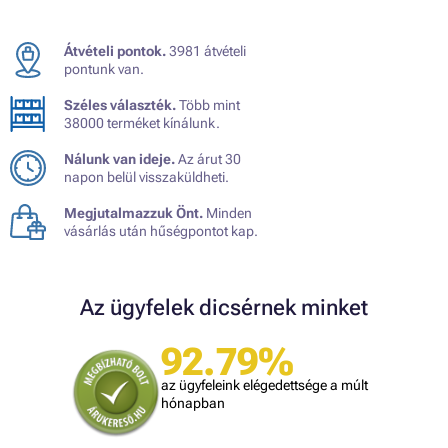
Átvételi pontok.
3981 átvételi
pontunk van.
Széles választék.
Több mint
38000 terméket kínálunk.
Nálunk van ideje.
Az árut 30
napon belül visszaküldheti.
Megjutalmazzuk Önt.
Minden
vásárlás után hűségpontot kap.
Az ügyfelek dicsérnek minket
92.79%
az ügyfeleink elégedettsége a múlt
hónapban