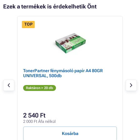
Ezek a termékek is érdekelhetik Önt
TOP
 13%
TonerPartner fénymásoló papír A4 80GR
Ton
UNIVERSAL, 500db
323
Fe
Raktáron > 20 db
Rak
15
2 540 Ft
12 1
2 000 Ft Áfa nélkül
5 Ft /
Kosárba