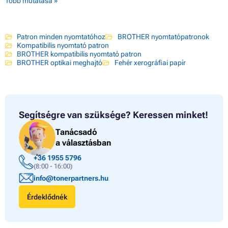
Több mutatása »
Patron minden nyomtatóhoz
BROTHER nyomtatópatronok
Kompatibilis nyomtató patron
BROTHER kompatibilis nyomtató patron
BROTHER optikai meghajtó
Fehér xerográfiai papír
Segítségre van szüksége?
Keressen minket!
Tanácsadó
a választásban
+36 1955 5796
(8:00 - 16:00)
info@tonerpartners.hu
Érdeklődnék