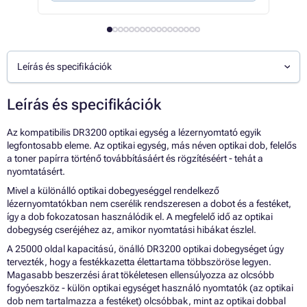
Leírás és specifikációk
Leírás és specifikációk
Az kompatibilis DR3200 optikai egység a lézernyomtató egyik
legfontosabb eleme. Az optikai egység, más néven optikai dob, felelős
a toner papírra történő továbbításáért és rögzítéséért - tehát a
nyomtatásért.
Mivel a különálló optikai dobegyeséggel rendelkező
lézernyomtatókban nem cserélik rendszeresen a dobot és a festéket,
így a dob fokozatosan használódik el. A megfelelő idő az optikai
dobegység cseréjéhez az, amikor nyomtatási hibákat észlel.
A 25000 oldal kapacitású, önálló DR3200 optikai dobegységet úgy
tervezték, hogy a festékkazetta élettartama többszöröse legyen.
Magasabb beszerzési árat tökéletesen ellensúlyozza az olcsóbb
fogyóeszköz - külön optikai egységet használó nyomtatók (az optikai
dob nem tartalmazza a festéket) olcsóbbak, mint az optikai dobbal