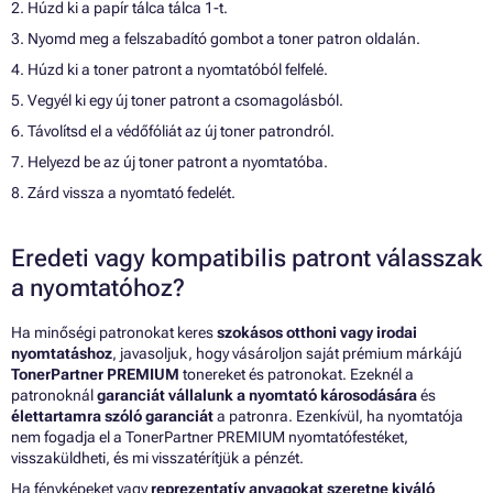
2. Húzd ki a papír tálca tálca 1-t.
3. Nyomd meg a felszabadító gombot a toner patron oldalán.
4. Húzd ki a toner patront a nyomtatóból felfelé.
5. Vegyél ki egy új toner patront a csomagolásból.
6. Távolítsd el a védőfóliát az új toner patrondról.
7. Helyezd be az új toner patront a nyomtatóba.
8. Zárd vissza a nyomtató fedelét.
Eredeti vagy kompatibilis patront válasszak
a nyomtatóhoz?
Ha minőségi patronokat keres
szokásos otthoni vagy irodai
nyomtatáshoz
, javasoljuk, hogy vásároljon saját prémium márkájú
TonerPartner PREMIUM
tonereket és patronokat. Ezeknél a
patronoknál
garanciát vállalunk a nyomtató károsodására
és
élettartamra szóló garanciát
a patronra. Ezenkívül, ha nyomtatója
nem fogadja el a TonerPartner PREMIUM nyomtatófestéket,
visszaküldheti, és mi visszatérítjük a pénzét.
Ha fényképeket vagy
reprezentatív anyagokat szeretne kiváló