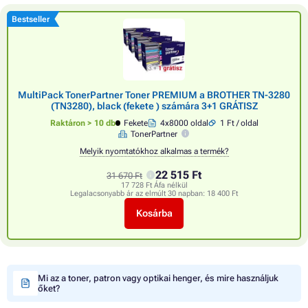
Bestseller
MultiPack TonerPartner Toner PREMIUM a BROTHER TN-3280
(TN3280), black (fekete ) számára 3+1 GRÁTISZ
Raktáron > 10 db
Fekete
4x8000 oldal
1 Ft / oldal
TonerPartner
Melyik nyomtatókhoz alkalmas a termék?
22 515 Ft
31 670 Ft
17 728 Ft Áfa nélkül
Legalacsonyabb ár az elmúlt 30 napban:
18 400 Ft
Kosárba
Mi az a toner, patron vagy optikai henger, és mire használjuk
őket?