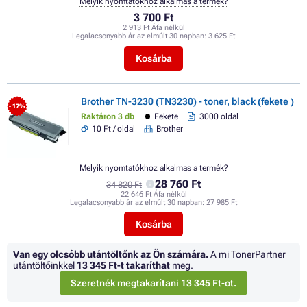
Melyik nyomtatókhoz alkalmas a termék?
3 700 Ft
2 913 Ft Áfa nélkül
Legalacsonyabb ár az elmúlt 30 napban:
3 625 Ft
Kosárba
Brother TN-3230 (TN3230) - toner, black (fekete )
- 17%
Raktáron 3 db
Fekete
3000 oldal
10 Ft / oldal
Brother
Melyik nyomtatókhoz alkalmas a termék?
28 760 Ft
34 820 Ft
22 646 Ft Áfa nélkül
Legalacsonyabb ár az elmúlt 30 napban:
27 985 Ft
Kosárba
Van egy olcsóbb utántöltőnk az Ön számára.
A mi TonerPartner
utántöltőinkkel
13 345 Ft
-t takaríthat
meg.
Szeretnék megtakarítani 13 345 Ft-ot.