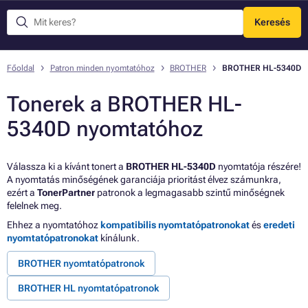
Keresés
Menü
Főoldal
Patron minden nyomtatóhoz
BROTHER
BROTHER HL-5340D
Tonerek a BROTHER HL-
5340D nyomtatóhoz
Válassza ki a kívánt tonert a
BROTHER HL-5340D
nyomtatója részére!
A nyomtatás minőségének garanciája prioritást élvez számunkra,
ezért a
TonerPartner
patronok a legmagasabb szintű minőségnek
felelnek meg.
Ehhez a nyomtatóhoz
kompatibilis nyomtatópatronokat
és
eredeti
nyomtatópatronokat
kínálunk.
BROTHER nyomtatópatronok
BROTHER HL nyomtatópatronok