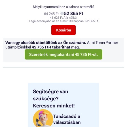
Melyik nyomtatókhoz alkalmas a termék?
52 865 Ft
64 245 Ft
41 626 Ft Áfa nélkül
Legalacsonyabb ár az elmúlt 30 napban:
52 865 Ft
Kosárba
Van egy olcsóbb utántöltőnk az Ön számára.
A mi TonerPartner
utántöltőinkkel
45 735 Ft
-t takaríthat
meg.
Szeretnék megtakarítani 45 735 Ft-ot.
Segítségre van
szüksége?
Keressen minket!
Tanácsadó a
választásban