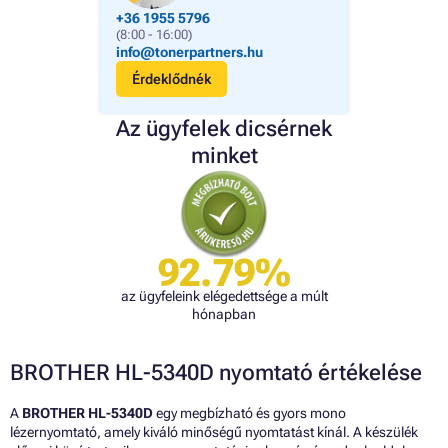
+36 1955 5796
(8:00 - 16:00)
info@tonerpartners.hu
Érdeklődnék
Az ügyfelek dicsérnek
minket
92.79%
az ügyfeleink elégedettsége a múlt
hónapban
BROTHER HL-5340D nyomtató értékelése
A
BROTHER HL-5340D
egy megbízható és gyors mono
lézernyomtató, amely kiváló minőségű nyomtatást kínál. A készülék