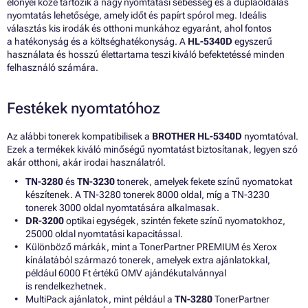
előnyei közé tartozik a nagy nyomtatási sebesség és a duplaoldalas
nyomtatás lehetősége, amely időt és papírt spórol meg. Ideális
választás kis irodák és otthoni munkához egyaránt, ahol fontos
a hatékonyság és a költséghatékonyság. A
HL-5340D
egyszerű
használata és hosszú élettartama teszi kiváló befektetéssé minden
felhasználó számára.
Festékek nyomtatóhoz
Az alábbi tonerek kompatibilisek a
BROTHER HL-5340D
nyomtatóval.
Ezek a termékek kiváló minőségű nyomtatást biztosítanak, legyen szó
akár otthoni, akár irodai használatról.
TN-3280
és
TN-3230
tonerek, amelyek fekete színű nyomatokat
készítenek. A TN-3280 tonerek 8000 oldal, míg a TN-3230
tonerek 3000 oldal nyomtatására alkalmasak.
DR-3200
optikai egységek, szintén fekete színű nyomatokhoz,
25000 oldal nyomtatási kapacitással.
Különböző márkák, mint a TonerPartner PREMIUM és Xerox
kínálatából származó tonerek, amelyek extra ajánlatokkal,
például 6000 Ft értékű OMV ajándékutalvánnyal
is rendelkezhetnek.
MultiPack ajánlatok, mint például a
TN-3280
TonerPartner