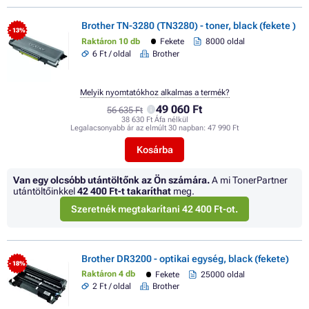
Brother TN-3280 (TN3280) - toner, black (fekete )
- 13%
Raktáron 10 db
Fekete
8000 oldal
6 Ft / oldal
Brother
Melyik nyomtatókhoz alkalmas a termék?
49 060 Ft
56 635 Ft
38 630 Ft Áfa nélkül
Legalacsonyabb ár az elmúlt 30 napban:
47 990 Ft
Kosárba
Van egy olcsóbb utántöltőnk az Ön számára.
A mi TonerPartner
utántöltőinkkel
42 400 Ft
-t takaríthat
meg.
Szeretnék megtakarítani 42 400 Ft-ot.
Brother DR3200 - optikai egység, black (fekete)
- 18%
Raktáron 4 db
Fekete
25000 oldal
2 Ft / oldal
Brother