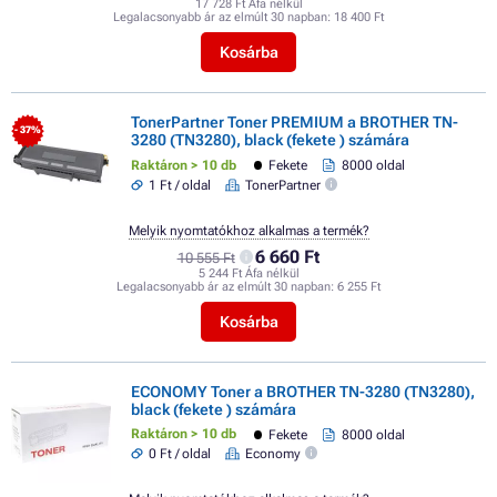
17 728 Ft Áfa nélkül
Legalacsonyabb ár az elmúlt 30 napban:
18 400 Ft
Kosárba
TonerPartner Toner PREMIUM a BROTHER TN-
- 37%
3280 (TN3280), black (fekete ) számára
Raktáron > 10 db
Fekete
8000 oldal
1 Ft / oldal
TonerPartner
Melyik nyomtatókhoz alkalmas a termék?
6 660 Ft
10 555 Ft
5 244 Ft Áfa nélkül
Legalacsonyabb ár az elmúlt 30 napban:
6 255 Ft
Kosárba
ECONOMY Toner a BROTHER TN-3280 (TN3280),
black (fekete ) számára
Raktáron > 10 db
Fekete
8000 oldal
0 Ft / oldal
Economy