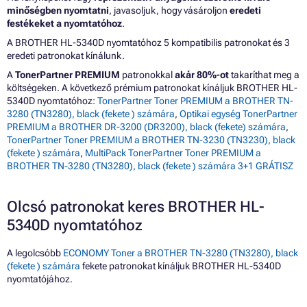
minőségben nyomtatni
, javasoljuk, hogy vásároljon
eredeti
festékeket a nyomtatóhoz
.
A BROTHER HL-5340D nyomtatóhoz 5 kompatibilis patronokat és 3
eredeti patronokat kínálunk.
A
TonerPartner PREMIUM
patronokkal
akár 80%-ot
takaríthat meg a
költségeken. A következő prémium patronokat kínáljuk BROTHER HL-
5340D nyomtatóhoz:
TonerPartner Toner PREMIUM a BROTHER TN-
3280 (TN3280), black (fekete ) számára
,
Optikai egység TonerPartner
PREMIUM a BROTHER DR-3200 (DR3200), black (fekete) számára
,
TonerPartner Toner PREMIUM a BROTHER TN-3230 (TN3230), black
(fekete ) számára
,
MultiPack TonerPartner Toner PREMIUM a
BROTHER TN-3280 (TN3280), black (fekete ) számára 3+1 GRÁTISZ
Olcsó patronokat keres BROTHER HL-
5340D nyomtatóhoz
A legolcsóbb
ECONOMY Toner a BROTHER TN-3280 (TN3280), black
(fekete ) számára
fekete patronokat kínáljuk BROTHER HL-5340D
nyomtatójához.