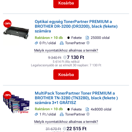
Kosárba
Optikai egység TonerPartner PREMIUM a
- 24%
BROTHER DR-3200 (DR3200), black (fekete)
számára
Raktáron > 10 db
Fekete
25000 oldal
0 Ft / oldal
TonerPartner
Melyik nyomtatókhoz alkalmas a termék?
7 130 Ft
9 340 Ft
5 614 Ft Áfa nélkül
Legalacsonyabb ár az elmúlt 30 napban:
7 130 Ft
Kosárba
MultiPack TonerPartner Toner PREMIUM a
- 29%
BROTHER TN-3280 (TN3280), black (fekete )
számára 3+1 GRÁTISZ
Raktáron > 10 db
Fekete
4x8000 oldal
1 Ft / oldal
TonerPartner
Melyik nyomtatókhoz alkalmas a termék?
22 515 Ft
31 670 Ft