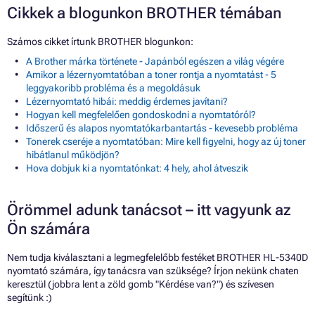
Cikkek a blogunkon BROTHER témában
Számos cikket írtunk BROTHER blogunkon:
A Brother márka története - Japánból egészen a világ végére
Amikor a lézernyomtatóban a toner rontja a nyomtatást - 5
leggyakoribb probléma és a megoldásuk
Lézernyomtató hibái: meddig érdemes javítani?
Hogyan kell megfelelően gondoskodni a nyomtatóról?
Időszerű és alapos nyomtatókarbantartás - kevesebb probléma
Tonerek cseréje a nyomtatóban: Mire kell figyelni, hogy az új toner
hibátlanul működjön?
Hova dobjuk ki a nyomtatónkat: 4 hely, ahol átveszik
Örömmel adunk tanácsot – itt vagyunk az
Ön számára
Nem tudja kiválasztani a legmegfelelőbb festéket BROTHER HL-5340D
nyomtató számára, így tanácsra van szüksége? Írjon nekünk chaten
keresztül (jobbra lent a zöld gomb "Kérdése van?") és szívesen
segítünk :)