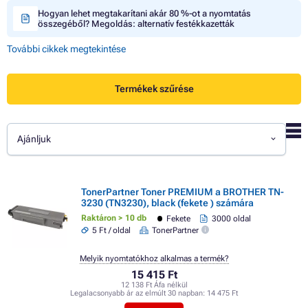
Hogyan lehet megtakarítani akár 80 %-ot a nyomtatás
összegéből? Megoldás: alternatív festékkazetták
További cikkek megtekintése
Termékek szűrése
Ajánljuk
TonerPartner Toner PREMIUM a BROTHER TN-
3230 (TN3230), black (fekete ) számára
Raktáron > 10 db
Fekete
3000 oldal
5 Ft / oldal
TonerPartner
Melyik nyomtatókhoz alkalmas a termék?
15 415 Ft
12 138 Ft Áfa nélkül
Legalacsonyabb ár az elmúlt 30 napban:
14 475 Ft