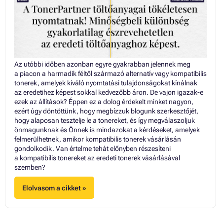
Az utóbbi időben azonban egyre gyakrabban jelennek meg
a piacon a harmadik féltől származó alternatív vagy kompatibilis
tonerek, amelyek kiváló nyomtatási tulajdonságokat kínálnak
az eredetihez képest sokkal kedvezőbb áron. De vajon igazak-e
ezek az állítások? Éppen ez a dolog érdekelt minket nagyon,
ezért úgy döntöttünk, hogy megbízzuk blogunk szerkesztőjét,
hogy alaposan tesztelje le a tonereket, és így megválaszoljuk
önmagunknak és Önnek is mindazokat a kérdéseket, amelyek
felmerülhetnek, amikor kompatibilis tonerek vásárlásán
gondolkodik. Van értelme tehát előnyben részesíteni
a kompatibilis tonereket az eredeti tonerek vásárlásával
szemben?
Elolvasom a cikket »