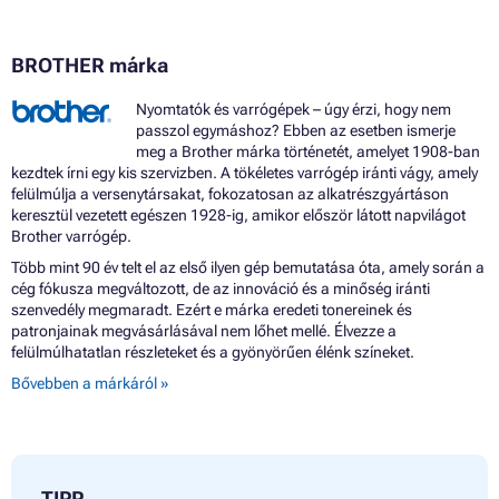
BROTHER márka
Nyomtatók és varrógépek – úgy érzi, hogy nem
passzol egymáshoz? Ebben az esetben ismerje
meg a Brother márka történetét, amelyet 1908-ban
kezdtek írni egy kis szervizben. A tökéletes varrógép iránti vágy, amely
felülmúlja a versenytársakat, fokozatosan az alkatrészgyártáson
keresztül vezetett egészen 1928-ig, amikor először látott napvilágot
Brother varrógép.
Több mint 90 év telt el az első ilyen gép bemutatása óta, amely során a
cég fókusza megváltozott, de az innováció és a minőség iránti
szenvedély megmaradt. Ezért e márka eredeti tonereinek és
patronjainak megvásárlásával nem lőhet mellé. Élvezze a
felülmúlhatatlan részleteket és a gyönyörűen élénk színeket.
Bővebben a márkáról »
TIPP