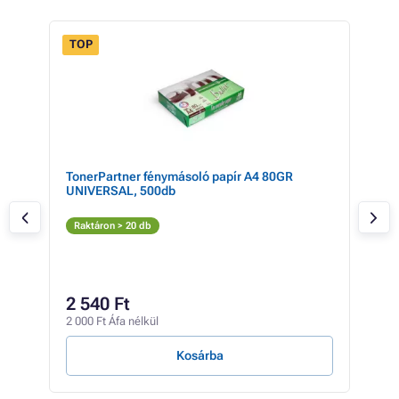
TOP
TonerPartner fénymásoló papír A4 80GR
ECO
UNIVERSAL, 500db
(TN
Fe
Raktáron > 20 db
Rak
4 
2 540 Ft
3 61
2 000 Ft Áfa nélkül
0 Ft /
Kosárba