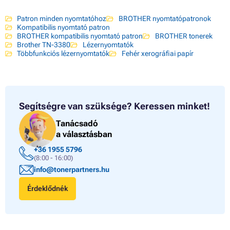
Patron minden nyomtatóhoz
BROTHER nyomtatópatronok
Kompatibilis nyomtató patron
BROTHER kompatibilis nyomtató patron
BROTHER tonerek
Brother TN-3380
Lézernyomtatók
Többfunkciós lézernyomtatók
Fehér xerográfiai papír
Segítségre van szüksége?
Keressen minket!
Tanácsadó
a választásban
+36 1955 5796
(8:00 - 16:00)
info@tonerpartners.hu
Érdeklődnék