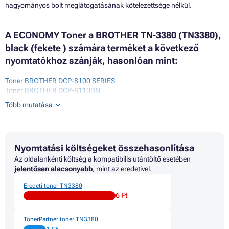
hagyományos bolt meglátogatásának kötelezettsége nélkül.
A ECONOMY Toner a BROTHER TN-3380 (TN3380),
black (fekete ) számára terméket a következő
nyomtatókhoz szánják, hasonlóan mint:
Toner BROTHER DCP-8100 SERIES
Toner BROTHER DCP-8110DN
Toner BROTHER DCP-8155DN
Több mutatása
Toner BROTHER DCP-8250DN
Toner BROTHER HL-5400 SERIES
Toner BROTHER HL-5440D
Toner BROTHER HL-5450
Nyomtatási költségeket összehasonlítása
Toner BROTHER HL-5450 SERIES
Toner BROTHER HL-5450D
Az oldalankénti költség a kompatibilis utántöltő esetében
Toner BROTHER HL-5450DN
jelentősen alacsonyabb
, mint az eredetivel.
Toner BROTHER HL-5450DNT
Eredeti toner TN3380
Toner BROTHER HL-5470DW
6 Ft
Toner BROTHER HL-5470DWT
Toner BROTHER HL-5480DW
Toner BROTHER HL-6100 SERIES
TonerPartner toner TN3380
Toner BROTHER HL-6180DW