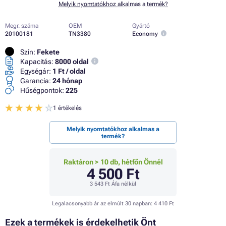
Melyik nyomtatókhoz alkalmas a termék?
Megr. száma
OEM
Gyártó
20100181
TN3380
Economy
Szín:
Fekete
Kapacitás:
8000 oldal
Egységár:
1 Ft / oldal
Garancia:
24 hónap
Hűségpontok:
225
1 értékelés
Melyik nyomtatókhoz alkalmas a
termék?
Raktáron > 10 db, hétfőn Önnél
4 500 Ft
3 543 Ft
Áfa nélkül
Legalacsonyabb ár az elmúlt 30 napban:
4 410 Ft
Ezek a termékek is érdekelhetik Önt