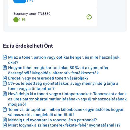
1 Ft
Toner BROTHER HL-6180DWT
Toner BROTHER MFC-8510DN
Economy toner TN3380
Toner BROTHER MFC-8515DN
1 Ft
Toner BROTHER MFC-8520DN
Toner BROTHER MFC-8710DW
Toner BROTHER MFC-8810DW
Toner BROTHER MFC-8900 SERIES
Toner BROTHER MFC-8910DW
Ez is érdekelheti Önt
Toner BROTHER MFC-8950DW
Toner BROTHER MFC-8950DWT
Mi az a toner, patron vagy optikai henger, és mire használjuk
őket?
Hogyan lehet megtakarítani akár 80 %-ot a nyomtatás
összegéből? Megoldás: alternatív festékkazetták
Eredeti vagy nem eredeti tonert vásároljak?
5%-os lefedettség nyomtatáskor, avagy mennyi ideig bírja a
toner vagy a tintapatron?
Hová dobja ki a tonert vagy a tintapatronokat: Tanácsokat adunk
az üres patronok ártalmatlanításának vagy újrahasznosításának
módjairól
Toner vs. tintapatron: miben különböznek egymástól és hogyan
válasszuk ki a megfelelő utántöltőt?
Meddig tud nyomtatni a tonerrel és a patronnal?
Miért fogynak a színes tonerek fekete-fehér nyomtatásnál is?