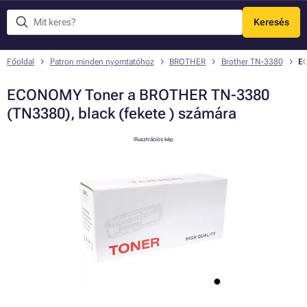
Keresés
Menü
Főoldal
Patron minden nyomtatóhoz
BROTHER
Brother TN-3380
EC
ECONOMY Toner a BROTHER TN-3380
(TN3380), black (fekete ) számára
Illusztrációs kép