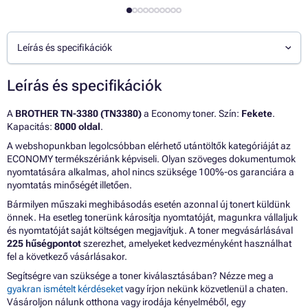
Leírás és specifikációk
Leírás és specifikációk
A
BROTHER TN-3380 (TN3380)
a Economy toner. Szín:
Fekete
.
Kapacitás:
8000 oldal
.
A webshopunkban legolcsóbban elérhető utántöltők kategóriáját az
ECONOMY termékszériánk képviseli. Olyan szöveges dokumentumok
nyomtatására alkalmas, ahol nincs szüksége 100%-os garanciára a
nyomtatás minőségét illetően.
Bármilyen műszaki meghibásodás esetén azonnal új tonert küldünk
önnek. Ha esetleg tonerünk károsítja nyomtatóját, magunkra vállaljuk
és nyomtatóját saját költségen megjavítjuk. A toner megvásárlásával
225 hűségpontot
szerezhet, amelyeket kedvezményként használhat
fel a következő vásárlásakor.
Segítségre van szüksége a toner kiválasztásában? Nézze meg a
gyakran ismételt kérdéseket
vagy írjon nekünk közvetlenül a chaten.
Vásároljon nálunk otthona vagy irodája kényelméből, egy