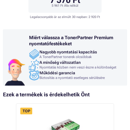
7 570 Ft
5 961 Ft
Áfa nélkül
Legalacsonyabb ár az elmúlt 30 napban:
2 920 Ft
Miért válassza a TonerPartner Premium
nyomtatófestékeket
Nagyobb nyomtatási kapacitás
A TonerPartner tonerek olcsóbbak
A minőség változatlan
Nyomtatás közben nem veszi észre a különbséget
Működési garancia
Biztosítás a nyomtató esetleges sérülésére
Ezek a termékek is érdekelhetik Önt
TOP
- 8%