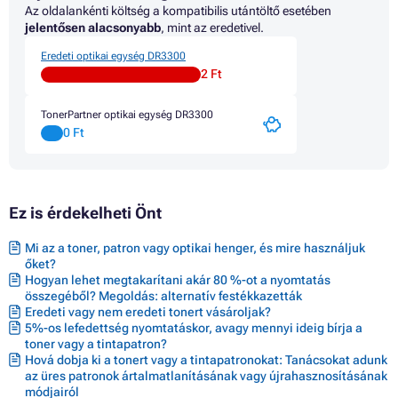
Az oldalankénti költség a kompatibilis utántöltő esetében
jelentősen alacsonyabb
, mint az eredetivel.
Eredeti optikai egység DR3300
2 Ft
TonerPartner optikai egység DR3300
0 Ft
Ez is érdekelheti Önt
Mi az a toner, patron vagy optikai henger, és mire használjuk
őket?
Hogyan lehet megtakarítani akár 80 %-ot a nyomtatás
összegéből? Megoldás: alternatív festékkazetták
Eredeti vagy nem eredeti tonert vásároljak?
5%-os lefedettség nyomtatáskor, avagy mennyi ideig bírja a
toner vagy a tintapatron?
Hová dobja ki a tonert vagy a tintapatronokat: Tanácsokat adunk
az üres patronok ártalmatlanításának vagy újrahasznosításának
módjairól