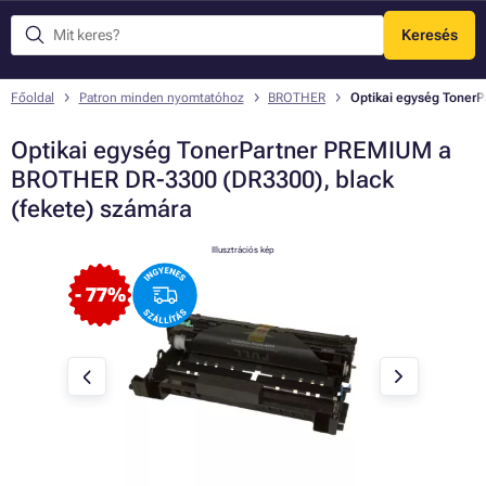
Keresés
Menü
Főoldal
Patron minden nyomtatóhoz
BROTHER
Optikai egység Toner
Optikai egység TonerPartner PREMIUM a
BROTHER DR-3300 (DR3300), black
(fekete) számára
Illusztrációs kép
- 77%