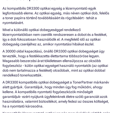
Az kompatibilis DR3300 optikai egység a lézernyomtató egyik
legfontosabb eleme. Az optikai egység, más néven optikai dob, felelős
a toner papírra történő továbbításáért és rögzítéséért - tehát a
nyomtatásért.
Mivel a különálló optikai dobegyeséggel rendelkező
lézernyomtatókban nem cserélik rendszeresen a dobot és a festéket,
így a dob fokozatosan használódik el. A megfelelő idő az optikai
dobegység cseréjéhez az, amikor nyomtatási hibákat észlel.
A 30000 oldal kapacitású, önálló DR3300 optikai dobegységet úgy
tervezték, hogy a festékkazetta élettartama többszöröse legyen.
Magasabb beszerzési árat tökéletesen ellensúlyozza az olcsóbb
fogyóeszköz - külön optikai egységet használó nyomtatók (az optikai
dob nem tartalmazza a festéket) olcsóbbak, mint az optikai dobbal
rendelkező tonerkazetták.
A DR3300 kompatibilis optikai dobegységet a TonerPartner márkanév
alatt gyártjuk. Garantáljuk, hogy minden úgy fog működni, ahogy
kellene. A kompatibilis nyomtató fogyóeszközök minőségét
garantáljuk- ezért nyújtunk ügyfeleinknek életre szóló garanciát azok
használatára, valamint biztosítékot, amely fedezi az összes költséget,
ha a nyomtató károsodna.