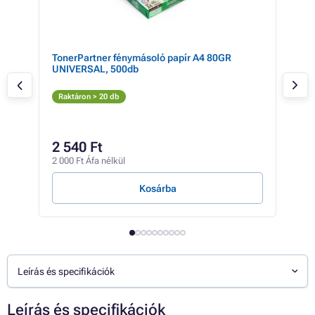
TonerPartner fénymásoló papír A4 80GR
Ton
UNIVERSAL, 500db
338
Fe
Raktáron > 20 db
Rak
12 2
10
2 540 Ft
8 55
2 000 Ft Áfa nélkül
1 Ft /
Kosárba
Leírás és specifikációk
Leírás és specifikációk