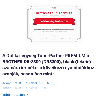
A Optikai egység TonerPartner PREMIUM a
BROTHER DR-3300 (DR3300), black (fekete)
számára terméket a következő nyomtatókhoz
szánják, hasonlóan mint:
Toner BROTHER DCP-8100 SERIES
Toner BROTHER DCP-8110DN
Toner BROTHER DCP-8155DN
Több mutatása
Toner BROTHER DCP-8250DN
Toner BROTHER HL-5400 SERIES
Toner BROTHER HL-5440D