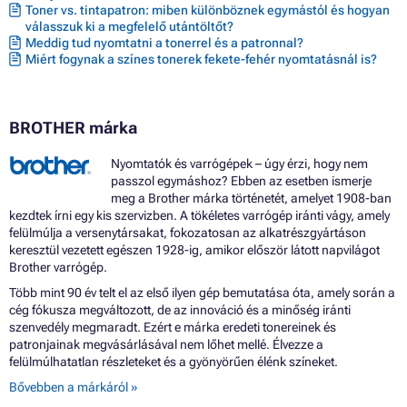
Toner vs. tintapatron: miben különböznek egymástól és hogyan
válasszuk ki a megfelelő utántöltőt?
Meddig tud nyomtatni a tonerrel és a patronnal?
Miért fogynak a színes tonerek fekete-fehér nyomtatásnál is?
BROTHER márka
Nyomtatók és varrógépek – úgy érzi, hogy nem
passzol egymáshoz? Ebben az esetben ismerje
meg a Brother márka történetét, amelyet 1908-ban
kezdtek írni egy kis szervizben. A tökéletes varrógép iránti vágy, amely
felülmúlja a versenytársakat, fokozatosan az alkatrészgyártáson
keresztül vezetett egészen 1928-ig, amikor először látott napvilágot
Brother varrógép.
Több mint 90 év telt el az első ilyen gép bemutatása óta, amely során a
cég fókusza megváltozott, de az innováció és a minőség iránti
szenvedély megmaradt. Ezért e márka eredeti tonereinek és
patronjainak megvásárlásával nem lőhet mellé. Élvezze a
felülmúlhatatlan részleteket és a gyönyörűen élénk színeket.
Bővebben a márkáról »