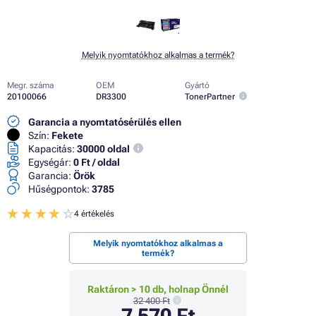
Melyik nyomtatókhoz alkalmas a termék?
Megr. száma
OEM
Gyártó
20100066
DR3300
TonerPartner
Garancia a nyomtatósérülés ellen
Szín:
Fekete
Kapacitás:
30000 oldal
Egységár:
0 Ft / oldal
Garancia:
Örök
Hűségpontok:
3785
4 értékelés
Melyik nyomtatókhoz alkalmas a
termék?
Raktáron > 10 db, holnap Önnél
32 400 Ft