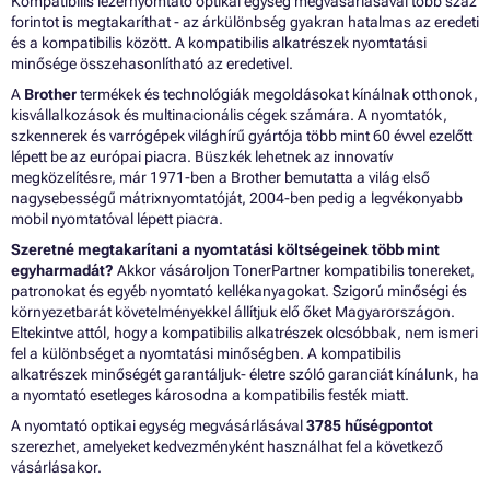
Kompatibilis lézernyomtató optikai egység megvásárlásával több száz
forintot is megtakaríthat - az árkülönbség gyakran hatalmas az eredeti
és a kompatibilis között. A kompatibilis alkatrészek nyomtatási
minősége összehasonlítható az eredetivel.
A
Brother
termékek és technológiák megoldásokat kínálnak otthonok,
kisvállalkozások és multinacionális cégek számára. A nyomtatók,
szkennerek és varrógépek világhírű gyártója több mint 60 évvel ezelőtt
lépett be az európai piacra. Büszkék lehetnek az innovatív
megközelítésre, már 1971-ben a Brother bemutatta a világ első
nagysebességű mátrixnyomtatóját, 2004-ben pedig a legvékonyabb
mobil nyomtatóval lépett piacra.
Szeretné megtakarítani a nyomtatási költségeinek több mint
egyharmadát?
Akkor vásároljon TonerPartner kompatibilis tonereket,
patronokat és egyéb nyomtató kellékanyagokat. Szigorú minőségi és
környezetbarát követelményekkel állítjuk elő őket Magyarországon.
Eltekintve attól, hogy a kompatibilis alkatrészek olcsóbbak, nem ismeri
fel a különbséget a nyomtatási minőségben. A kompatibilis
alkatrészek minőségét garantáljuk- életre szóló garanciát kínálunk, ha
a nyomtató esetleges károsodna a kompatibilis festék miatt.
A nyomtató optikai egység megvásárlásával
3785 hűségpontot
szerezhet, amelyeket kedvezményként használhat fel a következő
vásárlásakor.