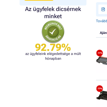
Az ügyfelek dicsérnek
minket
Tovább
Aján
92.79%
az ügyfeleink elégedettsége a múlt
- 11%
hónapban
- 77%