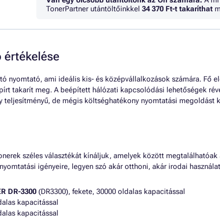
Van egy olcsóbb utántöltőnk az Ön számára.
A mi
TonerPartner utántöltőinkkel
34 370 Ft
-t takaríthat
m
értékelése
 nyomtató, ami ideális kis- és középvállalkozások számára. Fő el
pírt takarít meg. A beépített hálózati kapcsolódási lehetőségek r
y teljesítményű, de mégis költséghatékony nyomtatási megoldást 
rek széles választékát kínáljuk, amelyek között megtalálhatóak
omtatási igényeire, legyen szó akár otthoni, akár irodai használat
R DR-3300
(DR3300), fekete, 30000 oldalas kapacitással
dalas kapacitással
dalas kapacitással