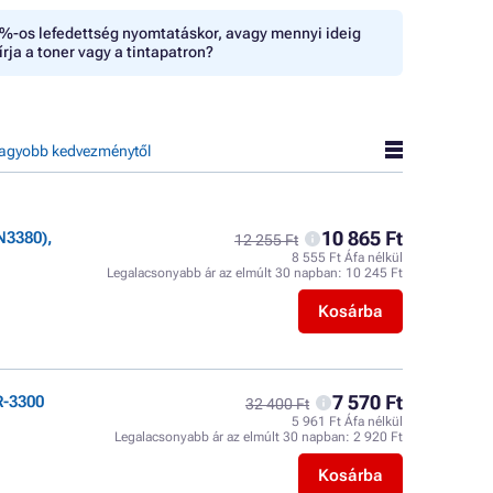
%-os lefedettség nyomtatáskor, avagy mennyi ideig
írja a toner vagy a tintapatron?
agyobb kedvezménytől
10 865 Ft
N3380),
12 255 Ft
8 555 Ft Áfa nélkül
Legalacsonyabb ár az elmúlt 30 napban:
10 245 Ft
Kosárba
7 570 Ft
R-3300
32 400 Ft
5 961 Ft Áfa nélkül
Legalacsonyabb ár az elmúlt 30 napban:
2 920 Ft
Kosárba