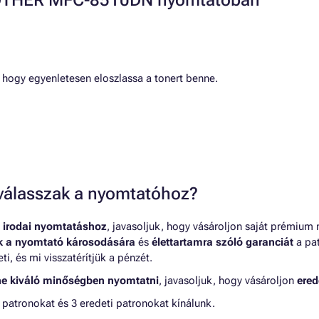
BROTHER MFC-8510DN nyomtatóban
, hogy egyenletesen eloszlassa a tonert benne.
t válasszak a nyomtatóhoz?
 irodai nyomtatáshoz
, javasoljuk, hogy vásároljon saját prémium
nk a nyomtató károsodására
és
élettartamra szóló garanciát
a pat
, és mi visszatérítjük a pénzét.
ne kiváló minőségben nyomtatni
, javasoljuk, hogy vásároljon
ered
tronokat és 3 eredeti patronokat kínálunk.