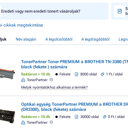
5
Eredeti vagy nem eredeti tonert vásároljak?
b
i cikkek megtekintése
ljuk
Név alapján
A legolcsóbbtól
A legdrágábbtól
Legn
TonerPartner Toner PREMIUM a BROTHER TN-3380 (T
black (fekete ) számára
Raktáron > 10 db
Fekete
8000 oldal
1 Ft / oldal
TonerPartner
Melyik nyomtatókhoz alkalmas a termék?
Optikai egység TonerPartner PREMIUM a BROTHER D
(DR3300), black (fekete) számára
Raktáron > 10 db
Fekete
30000 oldal
0 Ft / oldal
TonerPartner