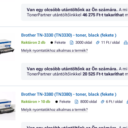
Van egy olcsóbb utántöltőnk az Ön számára.
A mi
TonerPartner utántöltőinkkel
46 275 Ft
-t takaríthat
m
Brother TN-3330 (TN3330) - toner, black (fekete )
Raktáron 2 db
Fekete
3000 oldal
11 Ft / oldal
Melyik nyomtatókhoz alkalmas a termék?
Van egy olcsóbb utántöltőnk az Ön számára.
A mi
TonerPartner utántöltőinkkel
20 525 Ft
-t takaríthat
m
Brother TN-3380 (TN3380) - toner, black (fekete )
Raktáron > 10 db
Fekete
8000 oldal
6 Ft / oldal
Melyik nyomtatókhoz alkalmas a termék?