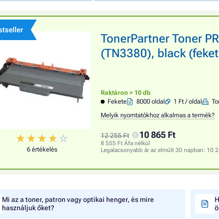
tseller
TonerPartner Toner 
(TN3380), black (feke
Raktáron > 10 db
Fekete
8000 oldal
1 Ft / oldal
To
Melyik nyomtatókhoz alkalmas a termék?
10 865 Ft
12 255 Ft
8 555 Ft Áfa nélkül
6 értékelés
Legalacsonyabb ár az elmúlt 30 napban:
10 2
Mi az a toner, patron vagy optikai henger, és mire
H
használjuk őket?
ö