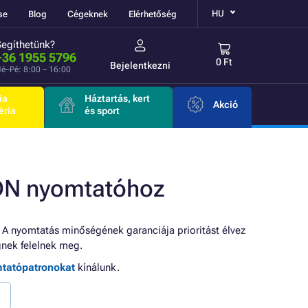
HU
se
Blog
Cégeknek
Elérhetőség
Segíthetünk?
+36 1955 5796
0 Ft
Bejelentkezni
é–Pé: 8:00 – 16:00
ia
Háztartás, kert
Akció
éria
és sport
DN nyomtatóhoz
 A nyomtatás minőségének garanciája prioritást élvez
nek felelnek meg.
mtatópatronokat
kínálunk.