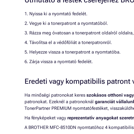
Útmutató a festék cseréjéhez 
1. Nyissa ki a nyomtató fedelét.
2. Vegye ki a tonerpatront a nyomtatóból.
3. Rázza meg óvatosan a tonerpatront oldalról oldalra
4. Távolítsa el a védőfóliát a tonerpatronról.
5. Helyezze vissza a tonerpatront a nyomtatóba.
6. Zárja vissza a nyomtató fedelét.
Eredeti vagy kompatibilis patron
Ha minőségi patronokat keres
szokásos otthoni vagy
patronokat. Ezeknél a patronoknál
garanciát vállalu
TonerPartner PREMIUM nyomtatófestéket, visszaküldheti
Ha fényképeket vagy
reprezentatív anyagokat szeret
A BROTHER MFC-8510DN nyomtatóhoz 4 kompatibilis pa