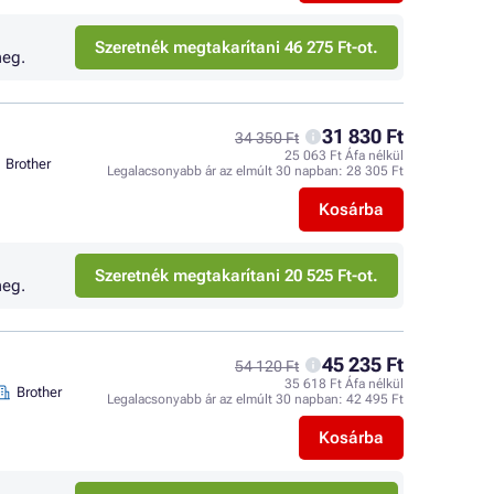
Szeretnék megtakarítani 46 275 Ft-ot.
eg.
31 830 Ft
34 350 Ft
25 063 Ft Áfa nélkül
Brother
Legalacsonyabb ár az elmúlt 30 napban:
28 305 Ft
Kosárba
Szeretnék megtakarítani 20 525 Ft-ot.
eg.
45 235 Ft
54 120 Ft
35 618 Ft Áfa nélkül
Brother
Legalacsonyabb ár az elmúlt 30 napban:
42 495 Ft
Kosárba