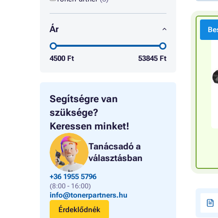
Ár
Bes
4500
Ft
53845
Ft
Segítségre van
szüksége?
Keressen minket!
Tanácsadó a
választásban
+36 1955 5796
(8:00 - 16:00)
info@tonerpartners.hu
Érdeklődnék