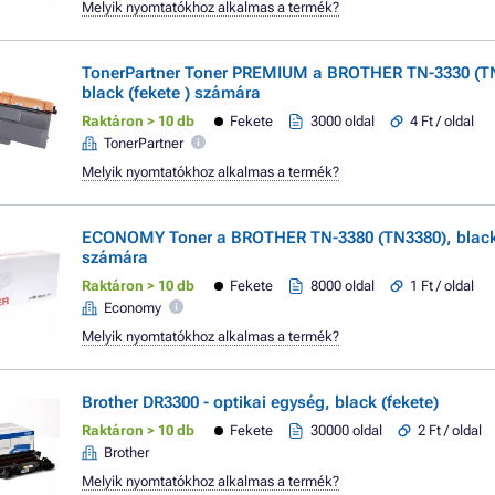
Melyik nyomtatókhoz alkalmas a termék?
TonerPartner Toner PREMIUM a BROTHER TN-3330 (T
black (fekete ) számára
Raktáron > 10 db
Fekete
3000 oldal
4 Ft / oldal
TonerPartner
Melyik nyomtatókhoz alkalmas a termék?
ECONOMY Toner a BROTHER TN-3380 (TN3380), black 
számára
Raktáron > 10 db
Fekete
8000 oldal
1 Ft / oldal
Economy
Melyik nyomtatókhoz alkalmas a termék?
Brother DR3300 - optikai egység, black (fekete)
Raktáron > 10 db
Fekete
30000 oldal
2 Ft / oldal
Brother
Melyik nyomtatókhoz alkalmas a termék?