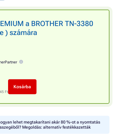
PREMIUM a BROTHER TN-3380
te ) számára
nerPartner
Kosárba
45 Ft
ogyan lehet megtakarítani akár 80 %-ot a nyomtatás
sszegéből? Megoldás: alternatív festékkazetták