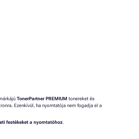
 márkájú
TonerPartner PREMIUM
tonereket és
ronra. Ezenkívül, ha nyomtatója nem fogadja el a
eti festékeket a nyomtatóhoz
.