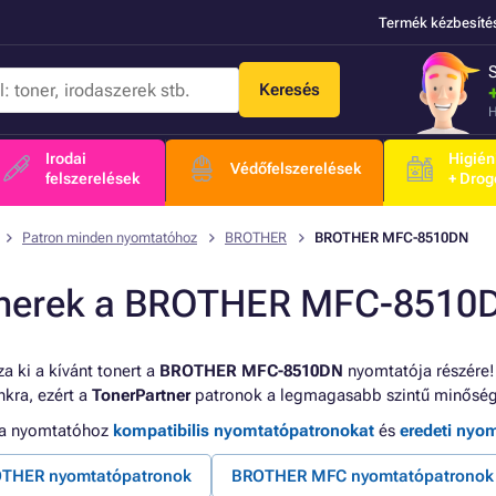
Termék kézbesíté
Keresés
H
Irodai
Higién
Védőfelszerelések
felszerelések
+ Drog
Patron minden nyomtatóhoz
BROTHER
BROTHER MFC-8510DN
nerek a BROTHER MFC-8510
a ki a kívánt tonert a
BROTHER MFC-8510DN
nyomtatója részére!
kra, ezért a
TonerPartner
patronok a legmagasabb szintű minőség
 a nyomtatóhoz
kompatibilis nyomtatópatronokat
és
eredeti nyo
THER nyomtatópatronok
BROTHER MFC nyomtatópatronok