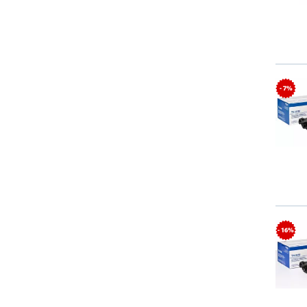
- 7%
- 16%