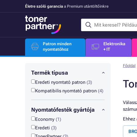
Életre szóló garancia
a Premium utántöltőinkre
Patron minden
Elektronika
nyomtatóhoz
+ IT
Főoldal
Termék típusa
To
Eredeti nyomtató patron
(3)
Kompatibilis nyomtató patron
(4)
Válassz
Nyomtatófesték gyártója
számun
Ehhez
Economy
(1)
Eredeti
(3)
BRO
TonerPartner
(3)