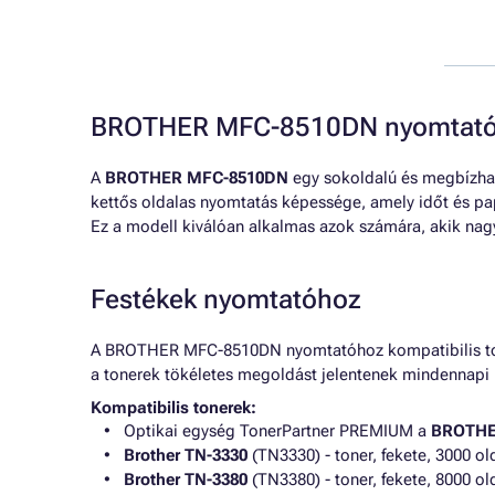
BROTHER MFC-8510DN nyomtató 
A
BROTHER MFC-8510DN
egy sokoldalú és megbízható
kettős oldalas nyomtatás képessége, amely időt és pa
Ez a modell kiválóan alkalmas azok számára, akik nag
Festékek nyomtatóhoz
A BROTHER MFC-8510DN nyomtatóhoz kompatibilis tone
a tonerek tökéletes megoldást jelentenek mindennapi ny
Kompatibilis tonerek:
Optikai egység TonerPartner PREMIUM a
BROTHE
Brother TN-3330
(TN3330) - toner, fekete, 3000 ol
Brother TN-3380
(TN3380) - toner, fekete, 8000 ol