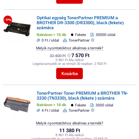
Optikai egység TonerPartner PREMIUM a
- 77%
BROTHER DR-3300 (DR3300), black (fekete)
számára
Raktáron > 10 db
Fekete
30000 oldal
0 Ft / oldal
TonerPartner
Melyik nyomtatókhoz alkalmas a termék?
7 570 Ft
32 400 Ft
5 961 Ft Áfa nélkül
Legalacsonyabb ár az elmúlt 30 napban:
2 920 Ft
Kosárba
TonerPartner Toner PREMIUM a BROTHER TN-
3330 (TN3330), black (fekete ) számára
Raktáron > 10 db
Fekete
3000 oldal
4 Ft / oldal
TonerPartner
Melyik nyomtatókhoz alkalmas a termék?
11 380 Ft
8 961 Ft Áfa nélkül
Legalacsonyabb ár az elmúlt 30 napban:
10 665 Ft