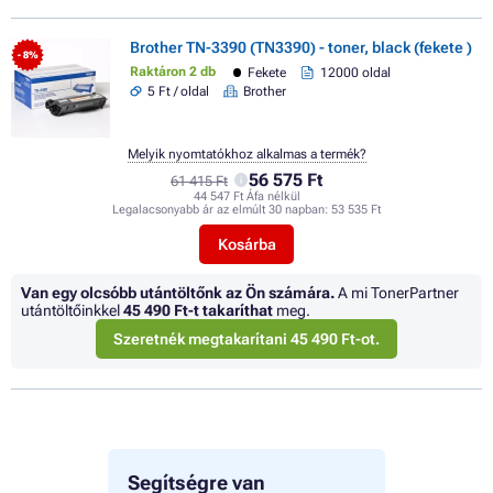
Brother TN-3390 (TN3390) - toner, black (fekete )
- 8%
Raktáron 2 db
Fekete
12000 oldal
5 Ft / oldal
Brother
Melyik nyomtatókhoz alkalmas a termék?
56 575 Ft
61 415 Ft
44 547 Ft Áfa nélkül
Legalacsonyabb ár az elmúlt 30 napban:
53 535 Ft
Kosárba
Van egy olcsóbb utántöltőnk az Ön számára.
A mi TonerPartner
utántöltőinkkel
45 490 Ft
-t takaríthat
meg.
Szeretnék megtakarítani 45 490 Ft-ot.
Segítségre van