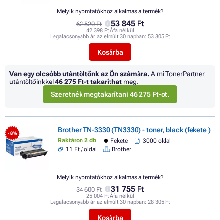
Melyik nyomtatókhoz alkalmas a termék?
53 845 Ft
62 520 Ft
42 398 Ft Áfa nélkül
Legalacsonyabb ár az elmúlt 30 napban:
53 305 Ft
Kosárba
Van egy olcsóbb utántöltőnk az Ön számára.
A mi TonerPartner
utántöltőinkkel
46 275 Ft
-t takaríthat
meg.
Szeretnék megtakarítani 46 275 Ft-ot.
Brother TN-3330 (TN3330) - toner, black (fekete )
- 8%
Raktáron 2 db
Fekete
3000 oldal
11 Ft / oldal
Brother
Melyik nyomtatókhoz alkalmas a termék?
31 755 Ft
34 600 Ft
25 004 Ft Áfa nélkül
Legalacsonyabb ár az elmúlt 30 napban:
28 305 Ft
Kosárba