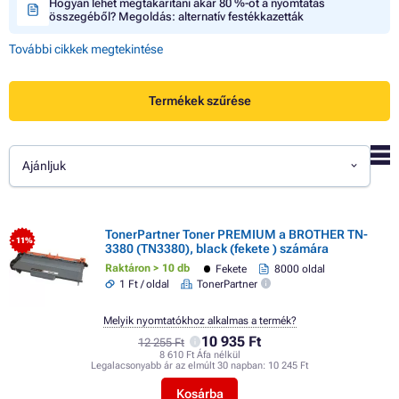
Hogyan lehet megtakarítani akár 80 %-ot a nyomtatás
összegéből? Megoldás: alternatív festékkazetták
További cikkek megtekintése
Termékek szűrése
Ajánljuk
TonerPartner Toner PREMIUM a BROTHER TN-
- 11%
3380 (TN3380), black (fekete ) számára
Raktáron > 10 db
Fekete
8000 oldal
1 Ft / oldal
TonerPartner
Melyik nyomtatókhoz alkalmas a termék?
10 935 Ft
12 255 Ft
8 610 Ft Áfa nélkül
Legalacsonyabb ár az elmúlt 30 napban:
10 245 Ft
Kosárba