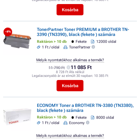
Kosárba
TonerPartner Toner PREMIUM a BROTHER TN-
- 6%
3390 (TN3390), black (fekete ) számára
Raktáron > 10 db
Fekete
12000 oldal
1 Ft / oldal
TonerPartner
Melyik nyomtatókhoz alkalmas a termék?
11 085 Ft
11 790 Ft
8 728 Ft Áfa nélkül
Legalacsonyabb ár az elmúlt 30 napban:
10 385 Ft
Kosárba
ECONOMY Toner a BROTHER TN-3380 (TN3380),
black (fekete ) számára
Raktáron > 10 db
Fekete
8000 oldal
1 Ft / oldal
Economy
Melyik nyomtatókhoz alkalmas a termék?