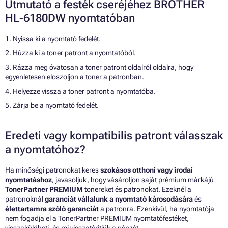
Útmutató a festék cseréjéhez BROTHER
HL-6180DW nyomtatóban
1. Nyissa ki a nyomtató fedelét.
2. Húzza ki a toner patront a nyomtatóból.
3. Rázza meg óvatosan a toner patront oldalról oldalra, hogy
egyenletesen eloszoljon a toner a patronban.
4. Helyezze vissza a toner patront a nyomtatóba.
5. Zárja be a nyomtató fedelét.
Eredeti vagy kompatibilis patront válasszak
a nyomtatóhoz?
Ha minőségi patronokat keres
szokásos otthoni vagy irodai
nyomtatáshoz
, javasoljuk, hogy vásároljon saját prémium márkájú
TonerPartner PREMIUM
tonereket és patronokat. Ezeknél a
patronoknál
garanciát vállalunk a nyomtató károsodására
és
élettartamra szóló garanciát
a patronra. Ezenkívül, ha nyomtatója
nem fogadja el a TonerPartner PREMIUM nyomtatófestéket,