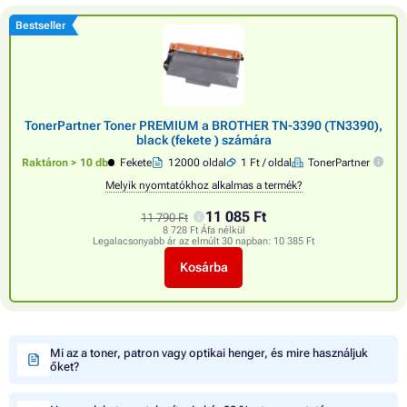
Bestseller
TonerPartner Toner PREMIUM a BROTHER TN-3390 (TN3390),
black (fekete ) számára
Raktáron > 10 db
Fekete
12000 oldal
1 Ft / oldal
TonerPartner
Melyik nyomtatókhoz alkalmas a termék?
11 085 Ft
11 790 Ft
8 728 Ft Áfa nélkül
Legalacsonyabb ár az elmúlt 30 napban:
10 385 Ft
Kosárba
Mi az a toner, patron vagy optikai henger, és mire használjuk
őket?