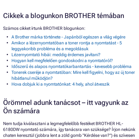
Cikkek a blogunkon BROTHER témában
Számos cikket írtunk BROTHER blogunkon:
A Brother márka története - Japánból egészen a világ végére
Amikor a lézernyomtatóban a toner rontja a nyomtatást - 5
leggyakoribb probléma és a megoldásuk
Lézernyomtató hibái: meddig érdemes javítani?
Hogyan kell megfelelően gondoskodni a nyomtatóról?
Időszerű és alapos nyomtatókarbantartás - kevesebb probléma
Tonerek cseréje a nyomtatóban: Mire kell figyelni, hogy az új toner
hibátlanul működjön?
Hova dobjuk ki a nyomtatónkat: 4 hely, ahol átveszik
Örömmel adunk tanácsot – itt vagyunk az
Ön számára
Nem tudja kiválasztani a legmegfelelőbb festéket BROTHER HL-
6180DW nyomtató számára, így tanácsra van szüksége? Írjon nekünk
chaten keresztül (jobbra lent a zöld gomb "Kérdése van?") és szívesen