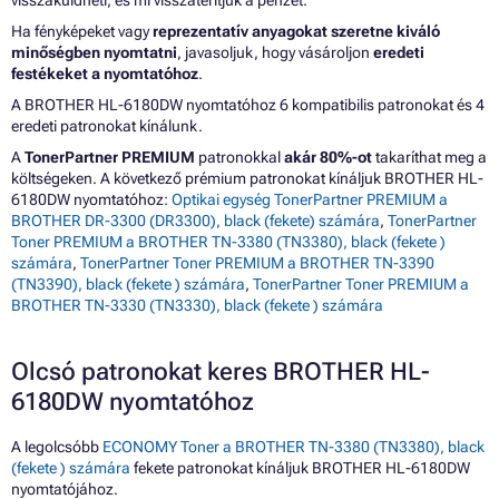
visszaküldheti, és mi visszatérítjük a pénzét.
Ha fényképeket vagy
reprezentatív anyagokat szeretne kiváló
minőségben nyomtatni
, javasoljuk, hogy vásároljon
eredeti
festékeket a nyomtatóhoz
.
A BROTHER HL-6180DW nyomtatóhoz 6 kompatibilis patronokat és 4
eredeti patronokat kínálunk.
A
TonerPartner PREMIUM
patronokkal
akár 80%-ot
takaríthat meg a
költségeken. A következő prémium patronokat kínáljuk BROTHER HL-
6180DW nyomtatóhoz:
Optikai egység TonerPartner PREMIUM a
BROTHER DR-3300 (DR3300), black (fekete) számára
,
TonerPartner
Toner PREMIUM a BROTHER TN-3380 (TN3380), black (fekete )
számára
,
TonerPartner Toner PREMIUM a BROTHER TN-3390
(TN3390), black (fekete ) számára
,
TonerPartner Toner PREMIUM a
BROTHER TN-3330 (TN3330), black (fekete ) számára
Olcsó patronokat keres BROTHER HL-
6180DW nyomtatóhoz
A legolcsóbb
ECONOMY Toner a BROTHER TN-3380 (TN3380), black
(fekete ) számára
fekete patronokat kínáljuk BROTHER HL-6180DW
nyomtatójához.