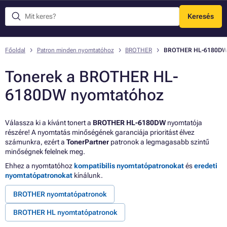
Keresés
Menü
Főoldal
Patron minden nyomtatóhoz
BROTHER
BROTHER HL-6180D
Tonerek a BROTHER HL-
6180DW nyomtatóhoz
Válassza ki a kívánt tonert a
BROTHER HL-6180DW
nyomtatója
részére! A nyomtatás minőségének garanciája prioritást élvez
számunkra, ezért a
TonerPartner
patronok a legmagasabb szintű
minőségnek felelnek meg.
Ehhez a nyomtatóhoz
kompatibilis nyomtatópatronokat
és
eredeti
nyomtatópatronokat
kínálunk.
BROTHER nyomtatópatronok
BROTHER HL nyomtatópatronok