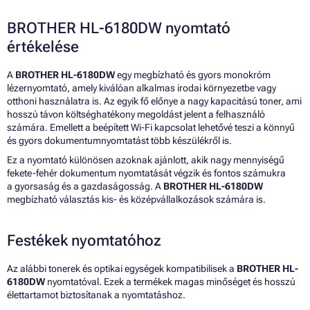
BROTHER HL-6180DW nyomtató
értékelése
A
BROTHER HL-6180DW
egy megbízható és gyors monokróm
lézernyomtató, amely kiválóan alkalmas irodai környezetbe vagy
otthoni használatra is. Az egyik fő előnye a nagy kapacitású toner, ami
hosszú távon költséghatékony megoldást jelent a felhasználó
számára. Emellett a beépített Wi-Fi kapcsolat lehetővé teszi a könnyű
és gyors dokumentumnyomtatást több készülékről is.
Ez a nyomtató különösen azoknak ajánlott, akik nagy mennyiségű
fekete-fehér dokumentum nyomtatását végzik és fontos számukra
a gyorsaság és a gazdaságosság. A
BROTHER HL-6180DW
megbízható választás kis- és középvállalkozások számára is.
Festékek nyomtatóhoz
Az alábbi tonerek és optikai egységek kompatibilisek a
BROTHER HL-
6180DW
nyomtatóval. Ezek a termékek magas minőséget és hosszú
élettartamot biztosítanak a nyomtatáshoz.