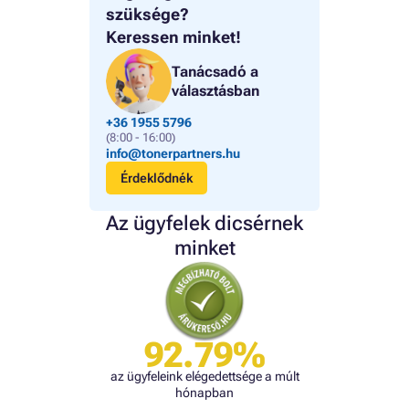
szüksége?
Keressen minket!
Tanácsadó a
választásban
+36 1955 5796
(8:00 - 16:00)
info@tonerpartners.hu
Érdeklődnék
Az ügyfelek dicsérnek
minket
92.79%
az ügyfeleink elégedettsége a múlt
hónapban