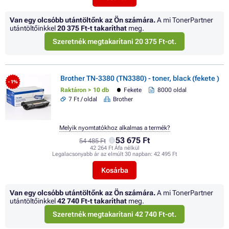
Van egy olcsóbb utántöltőnk az Ön számára.
A mi TonerPartner
utántöltőinkkel
20 375 Ft
-t takaríthat
meg.
Szeretnék megtakarítani 20 375 Ft-ot.
Brother TN-3380 (TN3380) - toner, black (fekete )
- 1%
Raktáron > 10 db
Fekete
8000 oldal
7 Ft / oldal
Brother
Melyik nyomtatókhoz alkalmas a termék?
53 675 Ft
54 485 Ft
42 264 Ft Áfa nélkül
Legalacsonyabb ár az elmúlt 30 napban:
42 495 Ft
Kosárba
Van egy olcsóbb utántöltőnk az Ön számára.
A mi TonerPartner
utántöltőinkkel
42 740 Ft
-t takaríthat
meg.
Szeretnék megtakarítani 42 740 Ft-ot.