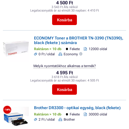
4 500 Ft
3 543 Ft Áfa nélkül
Legalacsonyabb ár az elmúlt 30 napban:
4 410 Ft
Kosárba
ECONOMY Toner a BROTHER TN-3390 (TN3390),
black (fekete ) számára
Raktáron > 10 db
Fekete
12000 oldal
0 Ft / oldal
Economy
Melyik nyomtatókhoz alkalmas a termék?
4 595 Ft
3 618 Ft Áfa nélkül
Legalacsonyabb ár az elmúlt 30 napban:
4 505 Ft
Kosárba
Brother DR3300 - optikai egység, black (fekete)
- 14%
Raktáron > 10 db
Fekete
30000 oldal
2 Ft / oldal
Brother