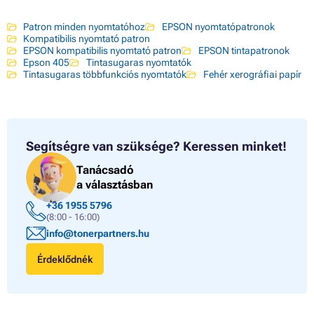
Patron minden nyomtatóhoz
EPSON nyomtatópatronok
Kompatibilis nyomtató patron
EPSON kompatibilis nyomtató patron
EPSON tintapatronok
Epson 405
Tintasugaras nyomtatók
Tintasugaras többfunkciós nyomtatók
Fehér xerográfiai papír
Segítségre van szüksége?
Keressen minket!
Tanácsadó
a választásban
+36 1955 5796
(8:00 - 16:00)
info@tonerpartners.hu
Érdeklődnék