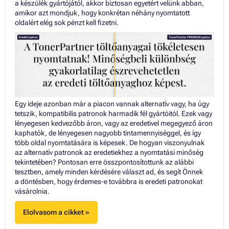
a készülék gyártójától, akkor biztosan egyetért velünk abban,
amikor azt mondjuk, hogy konkrétan néhány nyomtatott
oldalért elég sok pénzt kell fizetni.
Egy ideje azonban már a piacon vannak alternatív vagy, ha úgy
tetszik, kompatibilis patronok harmadik fél gyártóitól. Ezek vagy
lényegesen kedvezőbb áron, vagy az eredetivel megegyező áron
kaphatók, de lényegesen nagyobb tintamennyiséggel, és így
több oldal nyomtatására is képesek. De hogyan viszonyulnak
az alternatív patronok az eredetiekhez a nyomtatási minőség
tekintetében? Pontosan erre összpontosítottunk az alábbi
tesztben, amely minden kérdésére választ ad, és segít Önnek
a döntésben, hogy érdemes-e továbbra is eredeti patronokat
vásárolnia.
Elolvasom a cikket »