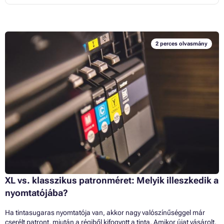
2 perces olvasmány
XL vs. klasszikus patronméret: Melyik illeszkedik a
nyomtatójába?
Ha tintasugaras nyomtatója van, akkor nagy valószínűséggel már
cserélt patront, miután a régiből kifogyott a tinta. Amikor újat vásárolt,