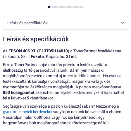
Leírás és specifikációk
Leírás és specifikációk
Az
EPSON 405-XL (C13T05H14010)
a TonerPartner festékkazetta
(inkoust). Szín:
Fekete
. Kapacitás:
21ml
.
Erre a TonerPartner saját márkás prémium festékkazettára
élethosszig tartó garanciát vállalunk. Bármilyen műszaki
meghibásodás esetén azonnal új tonert küldünk önnek. Ha esetleg
festékkazettánk károsítja nyomtatóját, magunkra vállaljuk és
nyomtatóját saját költségen megjavítjuk. A patron megvásárlásával
850 hűségpontot
szerezhet, amelyeket kedvezményként használhat
fel a következő vásárlásakor.
Segítségre van szüksége a patron kiválasztásában? Nézze meg a
gyakran ismételt kérdéseket
vagy írjon nekünk közvetlenül a chaten.
Vásároljon nálunk otthona vagy irodája kényelméből, egy
hagyományos bolt meglátogatásának kötelezettsége nélkül.