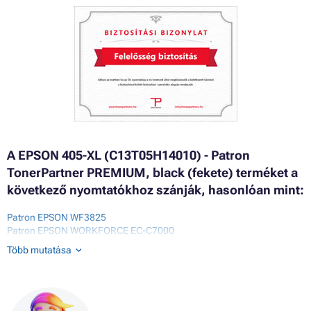
A EPSON 405-XL (C13T05H14010) - Patron
TonerPartner PREMIUM, black (fekete) terméket a
következő nyomtatókhoz szánják, hasonlóan mint:
Patron EPSON WF3825
Patron EPSON WORKFORCE EC-C7000
Patron EPSON WORKFORCE PRO WF-3800 SERIES
Több mutatása
Patron EPSON WORKFORCE PRO WF-3820DWF
Patron EPSON WORKFORCE PRO WF-3825DWF
Patron EPSON WORKFORCE PRO WF-3830DWTF
Patron EPSON WORKFORCE PRO WF-4800 SERIES
Patron EPSON WORKFORCE PRO WF-4820DWF