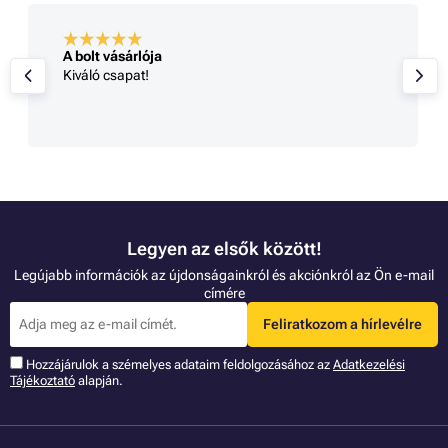
A bolt vásárlója
Kiváló csapat!
Legyen az elsők között!
Legújabb információk az újdonságainkról és akciónkról az Ön e-mail
címére
Feliratkozom a hírlevélre
Hozzájárulok a szémelyes adataim feldolgozásához az
Adatkezelési
Tájékoztató
alapján.