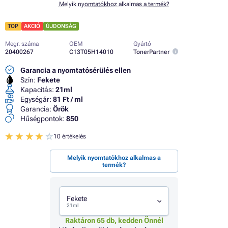
Melyik nyomtatókhoz alkalmas a termék?
TOP
AKCIÓ
ÚJDONSÁG
Megr. száma
OEM
Gyártó
20400267
C13T05H14010
TonerPartner
Garancia a nyomtatósérülés ellen
Szín:
Fekete
Kapacitás:
21ml
Egységár:
81 Ft / ml
Garancia:
Örök
Hűségpontok:
850
10 értékelés
Melyik nyomtatókhoz alkalmas a
termék?
Fekete
21ml
Raktáron 65 db, kedden Önnél