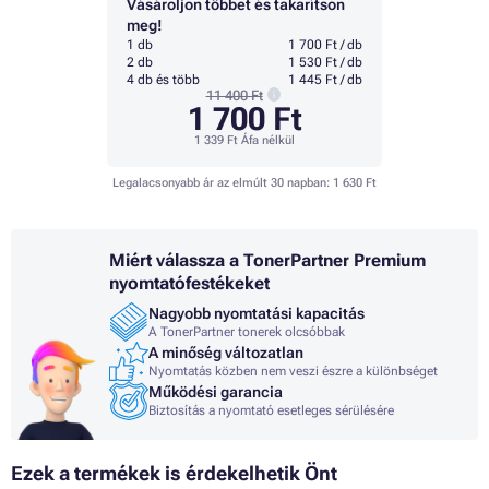
Vásároljon többet és takarítson
meg!
1 db
1 700 Ft / db
2 db
1 530 Ft / db
4 db és több
1 445 Ft / db
11 400 Ft
1 700 Ft
1 339 Ft
Áfa nélkül
Legalacsonyabb ár az elmúlt 30 napban:
1 630 Ft
Miért válassza a TonerPartner Premium
nyomtatófestékeket
Nagyobb nyomtatási kapacitás
A TonerPartner tonerek olcsóbbak
A minőség változatlan
Nyomtatás közben nem veszi észre a különbséget
Működési garancia
Biztosítás a nyomtató esetleges sérülésére
Ezek a termékek is érdekelhetik Önt