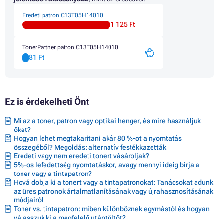
Eredeti patron C13T05H14010
1 125 Ft
TonerPartner patron C13T05H14010
81 Ft
Ez is érdekelheti Önt
Mi az a toner, patron vagy optikai henger, és mire használjuk
őket?
Hogyan lehet megtakarítani akár 80 %-ot a nyomtatás
összegéből? Megoldás: alternatív festékkazetták
Eredeti vagy nem eredeti tonert vásároljak?
5%-os lefedettség nyomtatáskor, avagy mennyi ideig bírja a
toner vagy a tintapatron?
Hová dobja ki a tonert vagy a tintapatronokat: Tanácsokat adunk
az üres patronok ártalmatlanításának vagy újrahasznosításának
módjairól
Toner vs. tintapatron: miben különböznek egymástól és hogyan
válasszuk ki a megfelelő utántöltőt?