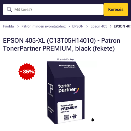
Keresés
Menü
Főoldal
Patron minden nyomtatóhoz
EPSON
Epson 405
EPSON 405
EPSON 405-XL (C13T05H14010) - Patron
TonerPartner PREMIUM, black (fekete)
Illusztrációs kép
- 85%