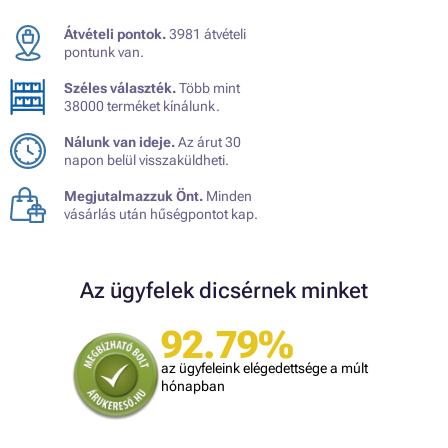
Átvételi pontok.
3981 átvételi
pontunk van.
Széles választék.
Több mint
38000 terméket kínálunk.
Nálunk van ideje.
Az árut 30
napon belül visszaküldheti.
Megjutalmazzuk Önt.
Minden
vásárlás után hűségpontot kap.
Az ügyfelek dicsérnek minket
92.79%
az ügyfeleink elégedettsége a múlt
hónapban