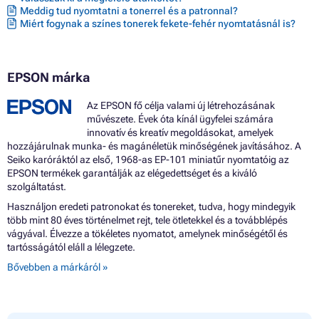
Meddig tud nyomtatni a tonerrel és a patronnal?
Miért fogynak a színes tonerek fekete-fehér nyomtatásnál is?
EPSON márka
Az EPSON fő célja valami új létrehozásának
művészete. Évek óta kínál ügyfelei számára
innovatív és kreatív megoldásokat, amelyek
hozzájárulnak munka- és magánéletük minőségének javításához. A
Seiko karóráktól az első, 1968-as EP-101 miniatűr nyomtatóig az
EPSON termékek garantálják az elégedettséget és a kiváló
szolgáltatást.
Használjon eredeti patronokat és tonereket, tudva, hogy mindegyik
több mint 80 éves történelmet rejt, tele ötletekkel és a továbblépés
vágyával. Élvezze a tökéletes nyomatot, amelynek minőségétől és
tartósságától eláll a lélegzete.
Bővebben a márkáról »