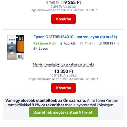
9 265 Ft
9 765 Ft
7 295 Ft Áfa nélkül
Legalacsonyabb ár az elmúlt 30 napban:
9 170 Ft
Kosárba
Epson C13T05H24010 - patron, cyan (azúrkék)
Raktáron 9 db
Azúrkék
14,7ml
908 Ft / ml
Epson
Melyik nyomtatókhoz alkalmas a termék?
13 350 Ft
10 512 Ft Áfa nélkül
Legalacsonyabb ár az elmúlt 30 napban:
12 280 Ft
Kosárba
Van egy olcsóbb utántöltőnk az Ön számára.
A mi TonerPartner
utántöltőinkkel
91%
-ot takaríthat
meg a nyomtatási költségen.
Szeretnék megtakarítani 91%-ot.