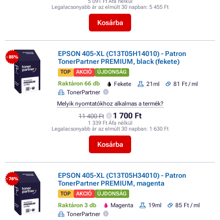
5 091 Ft Áfa nélkül
Legalacsonyabb ár az elmúlt 30 napban:
5 455 Ft
Kosárba
EPSON 405-XL (C13T05H14010) - Patron
- 85%
TonerPartner PREMIUM, black (fekete)
TOP
AKCIÓ
ÚJDONSÁG
Raktáron 66 db
Fekete
21ml
81 Ft / ml
TonerPartner
Melyik nyomtatókhoz alkalmas a termék?
1 700 Ft
11 400 Ft
1 339 Ft Áfa nélkül
Legalacsonyabb ár az elmúlt 30 napban:
1 630 Ft
Kosárba
EPSON 405-XL (C13T05H34010) - Patron
- 76%
TonerPartner PREMIUM, magenta
TOP
AKCIÓ
ÚJDONSÁG
Raktáron 3 db
Magenta
19ml
85 Ft / ml
TonerPartner