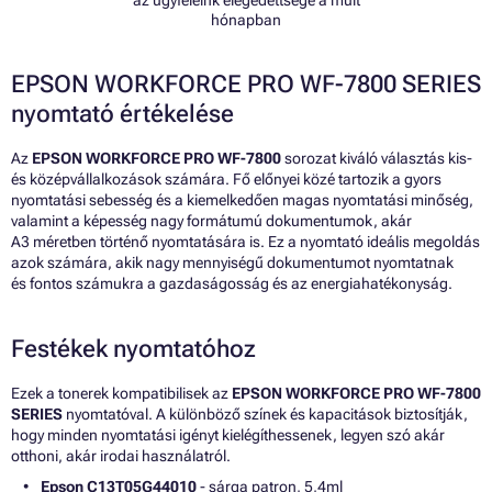
az ügyfeleink elégedettsége a múlt
hónapban
EPSON WORKFORCE PRO WF-7800 SERIES
nyomtató értékelése
Az
EPSON WORKFORCE PRO WF-7800
sorozat kiváló választás kis-
és középvállalkozások számára. Fő előnyei közé tartozik a gyors
nyomtatási sebesség és a kiemelkedően magas nyomtatási minőség,
valamint a képesség nagy formátumú dokumentumok, akár
A3 méretben történő nyomtatására is. Ez a nyomtató ideális megoldás
azok számára, akik nagy mennyiségű dokumentumot nyomtatnak
és fontos számukra a gazdaságosság és az energiahatékonyság.
Festékek nyomtatóhoz
Ezek a tonerek kompatibilisek az
EPSON WORKFORCE PRO WF-7800
SERIES
nyomtatóval. A különböző színek és kapacitások biztosítják,
hogy minden nyomtatási igényt kielégíthessenek, legyen szó akár
otthoni, akár irodai használatról.
Epson C13T05G44010
- sárga patron, 5,4ml