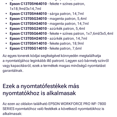
Epson C13T05H64010
- fekete + színes patron,
1x18,9ml/3x14,7ml
Epson C13T05H44010
- sárga patron, 14,7ml
Epson C13T05G34010
- magenta patron, 5,4ml
Epson C13T05H34010
- magenta patron, 14,7ml
Epson C13T05G24010
- azúrkék patron, 5,4ml
Epson C13T05G64010
- fekete + színes patron, 1x7,6ml/3x5,4ml
Epson C13T05H24010
- azúrkék patron, 14,7ml
Epson C13T05H14010
- fekete patron, 18,9ml
Epson C13T05G14010
- fekete patron, 7,6ml
Az egyes tonerek kódjai segítségével könnyedén megtalálhatja
a nyomtatójához leginkább illő patront. Legyen szó bármely színről
vagy kapacitásról, ezek a termékek magas minőségű nyomtatást
garantálnak.
Ezek a nyomtatófestékek más
nyomtatókhoz is alkalmasak
Az ezen az oldalon található EPSON WORKFORCE PRO WF-7800
SERIES nyomtatóhoz való festékek a következő nyomtatókhoz is
alkalmasak: