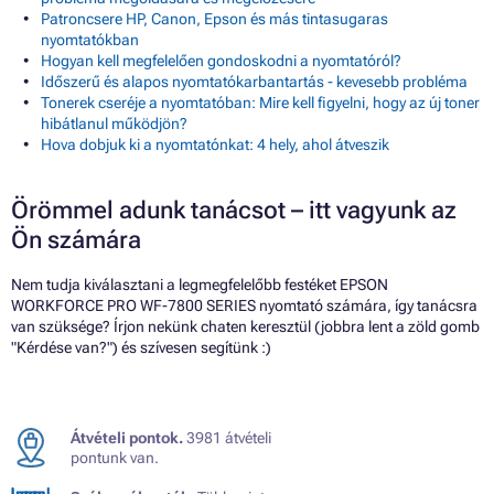
Patroncsere HP, Canon, Epson és más tintasugaras
nyomtatókban
Hogyan kell megfelelően gondoskodni a nyomtatóról?
Időszerű és alapos nyomtatókarbantartás - kevesebb probléma
Tonerek cseréje a nyomtatóban: Mire kell figyelni, hogy az új toner
hibátlanul működjön?
Hova dobjuk ki a nyomtatónkat: 4 hely, ahol átveszik
Örömmel adunk tanácsot – itt vagyunk az
Ön számára
Nem tudja kiválasztani a legmegfelelőbb festéket EPSON
WORKFORCE PRO WF-7800 SERIES nyomtató számára, így tanácsra
van szüksége? Írjon nekünk chaten keresztül (jobbra lent a zöld gomb
"Kérdése van?") és szívesen segítünk :)
Átvételi pontok.
3981 átvételi
pontunk van.