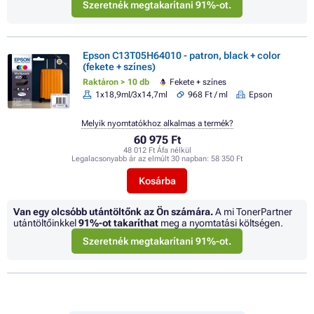
Szeretnék megtakarítani 91%-ot.
Epson C13T05H64010 - patron, black + color
(fekete + színes)
Raktáron > 10 db
Fekete + színes
1x18,9ml/3x14,7ml
968 Ft / ml
Epson
Melyik nyomtatókhoz alkalmas a termék?
60 975 Ft
48 012 Ft Áfa nélkül
Legalacsonyabb ár az elmúlt 30 napban:
58 350 Ft
Kosárba
Van egy olcsóbb utántöltőnk az Ön számára.
A mi TonerPartner
utántöltőinkkel
91%
-ot takaríthat
meg a nyomtatási költségen.
Szeretnék megtakarítani 91%-ot.