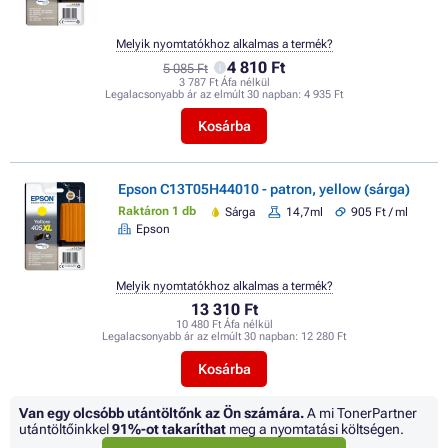
Melyik nyomtatókhoz alkalmas a termék?
4 810 Ft
5 085 Ft
3 787 Ft Áfa nélkül
Legalacsonyabb ár az elmúlt 30 napban:
4 935 Ft
Kosárba
Epson C13T05H44010 - patron, yellow (sárga)
Raktáron 1 db
Sárga
14,7ml
905 Ft / ml
Epson
Melyik nyomtatókhoz alkalmas a termék?
13 310 Ft
10 480 Ft Áfa nélkül
Legalacsonyabb ár az elmúlt 30 napban:
12 280 Ft
Kosárba
Van egy olcsóbb utántöltőnk az Ön számára.
A mi TonerPartner
utántöltőinkkel
91%
-ot takaríthat
meg a nyomtatási költségen.