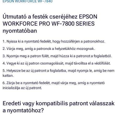
EPSON WORKFORCE WF-7840
Útmutató a festék cseréjéhez EPSON
WORKFORCE PRO WF-7800 SERIES
nyomtatóban
1. Nyissa ki a nyomtató fedelét, hogy hozzáférjen a patronokhoz.
2. Várja meg, amíg a patronok a helyzetükhöz mozognak.
3. Nyomja meg a patron fülét, majd húzza ki a patronot a foglalatból.
4. Vegye ki az új patron csomagolását, majd távolítsa el a védőfóliát.
5. Helyezze be az új patront a foglalatba, majd nyomja le, amíg be nem
kattan.
6. Zárja be a nyomtató fedelét, majd várja meg, amíg a nyomtató
inicializálja az új patront.
Eredeti vagy kompatibilis patront válasszak
a nyomtatóhoz?