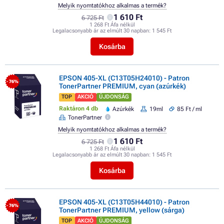
Melyik nyomtatókhoz alkalmas a termék?
1 610 Ft
6 725 Ft
1 268 Ft Áfa nélkül
Legalacsonyabb ár az elmúlt 30 napban:
1 545 Ft
Kosárba
EPSON 405-XL (C13T05H24010) - Patron
- 76%
TonerPartner PREMIUM, cyan (azúrkék)
TOP
AKCIÓ
ÚJDONSÁG
Raktáron 4 db
Azúrkék
19ml
85 Ft / ml
TonerPartner
Melyik nyomtatókhoz alkalmas a termék?
1 610 Ft
6 725 Ft
1 268 Ft Áfa nélkül
Legalacsonyabb ár az elmúlt 30 napban:
1 545 Ft
Kosárba
EPSON 405-XL (C13T05H44010) - Patron
- 76%
TonerPartner PREMIUM, yellow (sárga)
TOP
AKCIÓ
ÚJDONSÁG