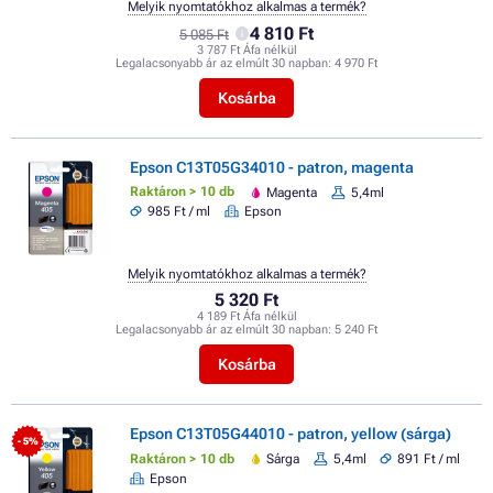
Melyik nyomtatókhoz alkalmas a termék?
4 810 Ft
5 085 Ft
3 787 Ft Áfa nélkül
Legalacsonyabb ár az elmúlt 30 napban:
4 970 Ft
Kosárba
Epson C13T05G34010 - patron, magenta
Raktáron > 10 db
Magenta
5,4ml
985 Ft / ml
Epson
Melyik nyomtatókhoz alkalmas a termék?
5 320 Ft
4 189 Ft Áfa nélkül
Legalacsonyabb ár az elmúlt 30 napban:
5 240 Ft
Kosárba
Epson C13T05G44010 - patron, yellow (sárga)
- 5%
Raktáron > 10 db
Sárga
5,4ml
891 Ft / ml
Epson