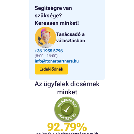
Segítségre van
szüksége?
Keressen minket!
Tanácsadó a
választásban
+36 1955 5796
(8:00 - 16:00)
info@tonerpartners.hu
Érdeklődnék
Az ügyfelek dicsérnek
minket
92.79%