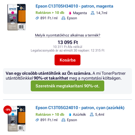
Epson C13T05H34010 - patron, magenta
Raktáron > 10 db
Magenta
14,7ml
891 Ft / ml
Epson
Melyik nyomtatókhoz alkalmas a termék?
13 095 Ft
10 311 Ft Áfa nélkül
Legalacsonyabb ár az elmúlt 30 napban:
12 315 Ft
Kosárba
Van egy olcsóbb utántöltőnk az Ön számára.
A mi TonerPartner
utántöltőinkkel
90%
-ot takaríthat
meg a nyomtatási költségen.
Szeretnék megtakarítani 90%-ot.
Epson C13T05G24010 - patron, cyan (azúrkék)
- 5%
Raktáron > 10 db
Azúrkék
5,4ml
891 Ft / ml
Epson