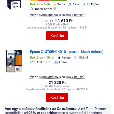
Raktáron 6 db
Sárga
19ml
85 Ft / ml
TonerPartner
Melyik nyomtatókhoz alkalmas a termék?
1 610 Ft
6 725 Ft
1 268 Ft Áfa nélkül
Legalacsonyabb ár az elmúlt 30 napban:
1 545 Ft
Kosárba
Epson C13T05H14010 - patron, black (fekete)
Raktáron > 10 db
Fekete
18,9ml
1 123 Ft / ml
Epson
Melyik nyomtatókhoz alkalmas a termék?
21 220 Ft
16 709 Ft Áfa nélkül
Legalacsonyabb ár az elmúlt 30 napban:
19 750 Ft
Kosárba
Van egy olcsóbb utántöltőnk az Ön számára.
A mi TonerPartner
utántöltőinkkel
93%
-ot takaríthat
meg a nyomtatási költségen.