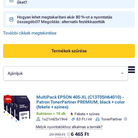
őket?
Hogyan lehet megtakarítani akár 80 %-ot a nyomtatás
összegéből? Megoldás: alternatív festékkazetták
További cikkek megtekintése
Termékek szűrése
Ajánljuk
MultiPack EPSON 405-XL (C13T05H64010) -
- 78%
Patron TonerPartner PREMIUM, black + color
(fekete + színes)
Raktáron > 10 db
Fekete + színes
1x21ml/3x19ml
83 Ft / ml
TonerPartner
Melyik nyomtatókhoz alkalmas a termék?
6 465 Ft
29 990 Ft