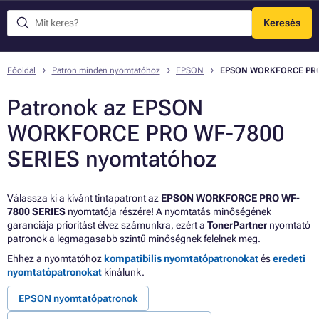
Keresés
Menü
Főoldal
Patron minden nyomtatóhoz
EPSON
EPSON WORKFORCE PRO
Patronok az EPSON
WORKFORCE PRO WF-7800
SERIES nyomtatóhoz
Válassza ki a kívánt tintapatront az
EPSON WORKFORCE PRO WF-
7800 SERIES
nyomtatója részére! A nyomtatás minőségének
garanciája prioritást élvez számunkra, ezért a
TonerPartner
nyomtató
patronok a legmagasabb szintű minőségnek felelnek meg.
Ehhez a nyomtatóhoz
kompatibilis nyomtatópatronokat
és
eredeti
nyomtatópatronokat
kínálunk.
EPSON nyomtatópatronok