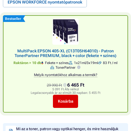
EPSON WORKFORCE nyomtatópatronok
Bestseller
MultiPack EPSON 405-XL (C13T05H64010) - Patron
TonerPartner PREMIUM, black + color (fekete + színes)
Raktáron > 10 db
Fekete + színes
1x21ml/3x19ml
83 Ft / ml
TonerPartner
Melyik nyomtatókhoz alkalmas a termék?
6 465 Ft
29 990 Ft
5 091 Ft Áfa nélkül
Legalacsonyabb ár az elmúlt 30 napban:
5 455 Ft
Kosárba
Mi az a toner, patron vagy optikai henger, és mire használjuk