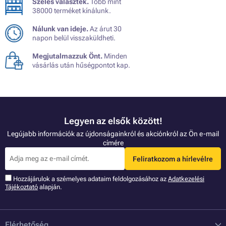
Széles választék.
Több mint
38000 terméket kínálunk.
Nálunk van ideje.
Az árut 30
napon belül visszaküldheti.
Megjutalmazzuk Önt.
Minden
vásárlás után hűségpontot kap.
Legyen az elsők között!
Legújabb információk az újdonságainkról és akciónkról az Ön e-mail
címére
Feliratkozom a hírlevélre
Hozzájárulok a szémelyes adataim feldolgozásához az
Adatkezelési
Tájékoztató
alapján.
Elérhetőség