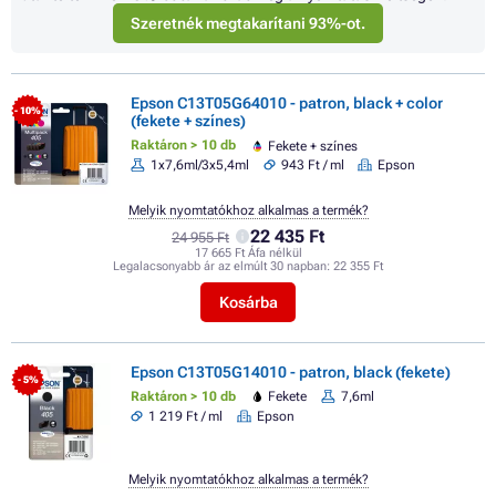
Szeretnék megtakarítani 93%-ot.
Epson C13T05G64010 - patron, black + color
- 10%
(fekete + színes)
Raktáron > 10 db
Fekete + színes
1x7,6ml/3x5,4ml
943 Ft / ml
Epson
Melyik nyomtatókhoz alkalmas a termék?
22 435 Ft
24 955 Ft
17 665 Ft Áfa nélkül
Legalacsonyabb ár az elmúlt 30 napban:
22 355 Ft
Kosárba
Epson C13T05G14010 - patron, black (fekete)
- 5%
Raktáron > 10 db
Fekete
7,6ml
1 219 Ft / ml
Epson
Melyik nyomtatókhoz alkalmas a termék?