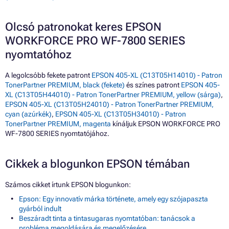
Olcsó patronokat keres EPSON
WORKFORCE PRO WF-7800 SERIES
nyomtatóhoz
A legolcsóbb fekete patront
EPSON 405-XL (C13T05H14010) - Patron
TonerPartner PREMIUM, black (fekete)
és színes patront
EPSON 405-
XL (C13T05H44010) - Patron TonerPartner PREMIUM, yellow (sárga)
,
EPSON 405-XL (C13T05H24010) - Patron TonerPartner PREMIUM,
cyan (azúrkék)
,
EPSON 405-XL (C13T05H34010) - Patron
TonerPartner PREMIUM, magenta
kínáljuk EPSON WORKFORCE PRO
WF-7800 SERIES nyomtatójához.
Cikkek a blogunkon EPSON témában
Számos cikket írtunk EPSON blogunkon:
Epson: Egy innovatív márka története, amely egy szójapaszta
gyárból indult
Beszáradt tinta a tintasugaras nyomtatóban: tanácsok a
probléma megoldására és megelőzésére