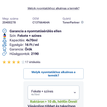
Melyik nyomtatókhoz alkalmas a termék?
Megr. száma
OEM
Gyártó
20400278
C13T66464A
TonerPartner
Garancia a nyomtatósérülés ellen
Szín:
Fekete + színes
Kapacitás:
4x70ml
Egységár:
16 Ft / ml
Garancia:
Örök
Hűségpontok:
2190
17 értékelés
Melyik nyomtatókhoz alkalmas a
termék?
Fekete + színes
4x70ml
Raktáron > 10 db, hétfőn Önnél
Vásároljon többet és takarítson