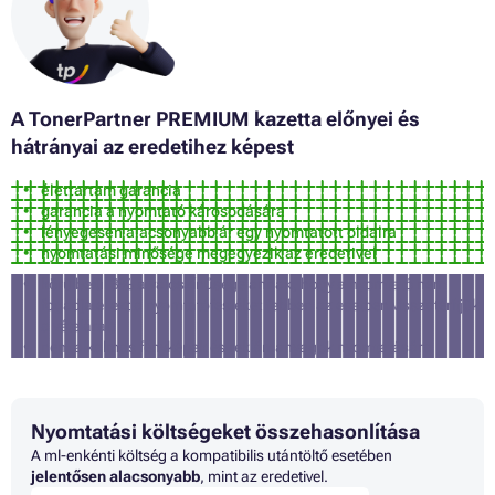
Patron EPSON ECOTANK ET-3600
Patron EPSON ECOTANK ET-4500
Patron EPSON ECOTANK ET-4550
Patron EPSON ECOTANK ITS L3050
Patron EPSON ECOTANK ITS L3060
Patron EPSON ECOTANK ITS L3070
A TonerPartner PREMIUM kazetta előnyei és
Patron EPSON ECOTANK L100
hátrányai az eredetihez képest
Patron EPSON ECOTANK L110
Patron EPSON ECOTANK L120
élettartam garancia
Patron EPSON ECOTANK L120 SERIES
garancia a nyomtató károsodására
Patron EPSON ECOTANK L121
lényegesen alacsonyabb ár egy nyomtatott oldalra
Patron EPSON ECOTANK L1300
nyomtatási minősége megegyezik az eredetivel
Patron EPSON ECOTANK L1455
Patron EPSON ECOTANK L200
körülbelül 3% a valószínűsége annak, hogy a nyomtató nem
Patron EPSON ECOTANK L210
fogadja el ezt a nyomtatófestéket (ebben az esetben visszatérítjük
Patron EPSON ECOTANK L220
a vételárat)
Patron EPSON ECOTANK L300
nem alkalmas fényképek és reklámanyagok nyomtatására
Patron EPSON ECOTANK L3050
Patron EPSON ECOTANK L3060
Patron EPSON ECOTANK L3070
Patron EPSON ECOTANK L310
Nyomtatási költségeket összehasonlítása
Patron EPSON ECOTANK L350
A ml-enkénti költség a kompatibilis utántöltő esetében
Patron EPSON ECOTANK L350 SERIES
jelentősen alacsonyabb
, mint az eredetivel.
Patron EPSON ECOTANK L355