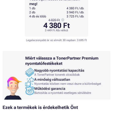
meg!
1 db
4 380 Ft / db
2 db
3 940 Ft / db
4 db és több
3 725 Ft / db
4 820 Ft
4 380 Ft
3 449 Ft
Áfa nélkül
Legalacsonyabb ár az elmúlt 30 napban:
3 695 Ft
Miért válassza a TonerPartner Premium
nyomtatófestékeket
Nagyobb nyomtatási kapacitás
A TonerPartner tonerek olcsóbbak
A minőség változatlan
Nyomtatás közben nem veszi észre a különbséget
Működési garancia
Biztosítás a nyomtató esetleges sérülésére
Ezek a termékek is érdekelhetik Önt