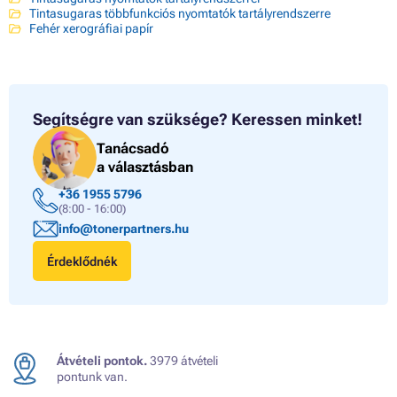
Tintasugaras többfunkciós nyomtatók tartályrendszerre
Fehér xerográfiai papír
Segítségre van szüksége?
Keressen minket!
Tanácsadó
a választásban
+36 1955 5796
(8:00 - 16:00)
info@tonerpartners.hu
Érdeklődnék
Átvételi pontok.
3979 átvételi
pontunk van.