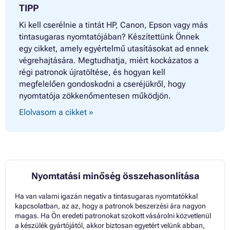
TIPP
Ki kell cserélnie a tintát HP, Canon, Epson vagy más
tintasugaras nyomtatójában? Készítettünk Önnek
egy cikket, amely egyértelmű utasításokat ad ennek
végrehajtására. Megtudhatja, miért kockázatos a
régi patronok újratöltése, és hogyan kell
megfelelően gondoskodni a cseréjükről, hogy
nyomtatója zökkenőmentesen működjön.
Elolvasom a cikket »
Nyomtatási minőség összehasonlítása
Ha van valami igazán negatív a tintasugaras nyomtatókkal
kapcsolatban, az az, hogy a patronok beszerzési ára nagyon
magas. Ha Ön eredeti patronokat szokott vásárolni közvetlenül
a készülék gyártójától, akkor biztosan egyetért velünk abban,