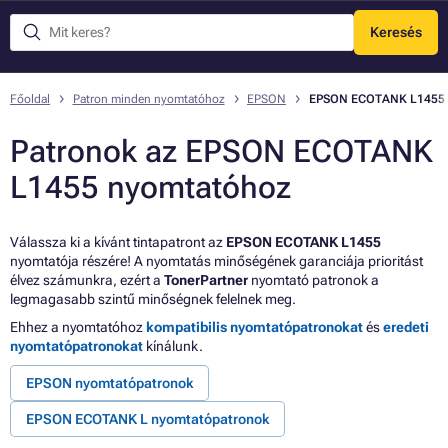
Keresés
Menü
Főoldal
Patron minden nyomtatóhoz
EPSON
EPSON ECOTANK L1455
Patronok az EPSON ECOTANK
L1455 nyomtatóhoz
Válassza ki a kívánt tintapatront az
EPSON ECOTANK L1455
nyomtatója részére! A nyomtatás minőségének garanciája prioritást
élvez számunkra, ezért a
TonerPartner
nyomtató patronok a
legmagasabb szintű minőségnek felelnek meg.
Ehhez a nyomtatóhoz
kompatibilis nyomtatópatronokat
és
eredeti
nyomtatópatronokat
kínálunk.
EPSON nyomtatópatronok
EPSON ECOTANK L nyomtatópatronok