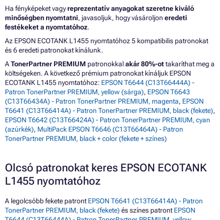
Ha fényképeket vagy
reprezentatív anyagokat szeretne kiváló
minőségben nyomtatni
, javasoljuk, hogy vásároljon
eredeti
festékeket a nyomtatóhoz
.
Az EPSON ECOTANK L1455 nyomtatóhoz 5 kompatibilis patronokat
és 6 eredeti patronokat kínálunk.
A
TonerPartner PREMIUM
patronokkal
akár 80%-ot
takaríthat meg a
költségeken. A következő prémium patronokat kínáljuk EPSON
ECOTANK L1455 nyomtatóhoz:
EPSON T6644 (C13T66444A) -
Patron TonerPartner PREMIUM, yellow (sárga)
,
EPSON T6643
(C13T66434A) - Patron TonerPartner PREMIUM, magenta
,
EPSON
T6641 (C13T66414A) - Patron TonerPartner PREMIUM, black (fekete)
,
EPSON T6642 (C13T66424A) - Patron TonerPartner PREMIUM, cyan
(azúrkék)
,
MultiPack EPSON T6646 (C13T66464A) - Patron
TonerPartner PREMIUM, black + color (fekete + színes)
Olcsó patronokat keres EPSON ECOTANK
L1455 nyomtatóhoz
A legolcsóbb fekete patront
EPSON T6641 (C13T66414A) - Patron
TonerPartner PREMIUM, black (fekete)
és színes patront
EPSON
T6644 (C13T66444A) - Patron TonerPartner PREMIUM, yellow