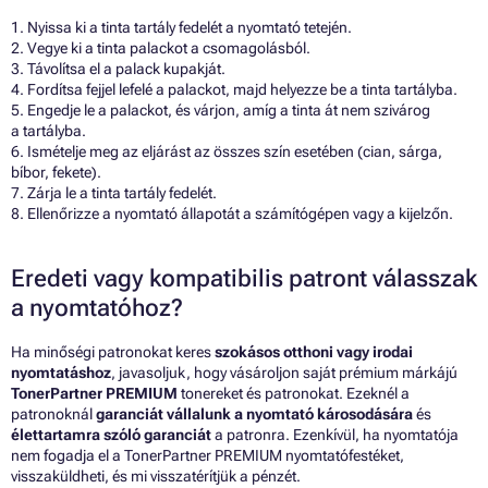
1. Nyissa ki a tinta tartály fedelét a nyomtató tetején.
2. Vegye ki a tinta palackot a csomagolásból.
3. Távolítsa el a palack kupakját.
4. Fordítsa fejjel lefelé a palackot, majd helyezze be a tinta tartályba.
5. Engedje le a palackot, és várjon, amíg a tinta át nem szivárog
a tartályba.
6. Ismételje meg az eljárást az összes szín esetében (cian, sárga,
bíbor, fekete).
7. Zárja le a tinta tartály fedelét.
8. Ellenőrizze a nyomtató állapotát a számítógépen vagy a kijelzőn.
Eredeti vagy kompatibilis patront válasszak
a nyomtatóhoz?
Ha minőségi patronokat keres
szokásos otthoni vagy irodai
nyomtatáshoz
, javasoljuk, hogy vásároljon saját prémium márkájú
TonerPartner PREMIUM
tonereket és patronokat. Ezeknél a
patronoknál
garanciát vállalunk a nyomtató károsodására
és
élettartamra szóló garanciát
a patronra. Ezenkívül, ha nyomtatója
nem fogadja el a TonerPartner PREMIUM nyomtatófestéket,
visszaküldheti, és mi visszatérítjük a pénzét.