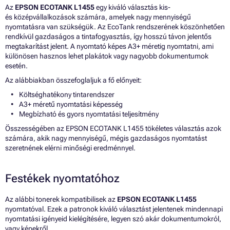
Az
EPSON ECOTANK L1455
egy kiváló választás kis-
és középvállalkozások számára, amelyek nagy mennyiségű
nyomtatásra van szükségük. Az EcoTank rendszerének köszönhetően
rendkívül gazdaságos a tintafogyasztás, így hosszú távon jelentős
megtakarítást jelent. A nyomtató képes A3+ méretig nyomtatni, ami
különösen hasznos lehet plakátok vagy nagyobb dokumentumok
esetén.
Az alábbiakban összefoglaljuk a fő előnyeit:
Költséghatékony tintarendszer
A3+ méretű nyomtatási képesség
Megbízható és gyors nyomtatási teljesítmény
Összességében az EPSON ECOTANK L1455 tökéletes választás azok
számára, akik nagy mennyiségű, mégis gazdaságos nyomtatást
szeretnének elérni minőségi eredménnyel.
Festékek nyomtatóhoz
Az alábbi tonerek kompatibilisek az
EPSON ECOTANK L1455
nyomtatóval. Ezek a patronok kiváló választást jelentenek mindennapi
nyomtatási igényeid kielégítésére, legyen szó akár dokumentumokról,
vagy képekről.