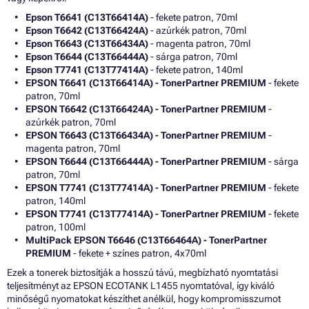
Epson T6641 (C13T66414A)
- fekete patron, 70ml
Epson T6642 (C13T66424A)
- azúrkék patron, 70ml
Epson T6643 (C13T66434A)
- magenta patron, 70ml
Epson T6644 (C13T66444A)
- sárga patron, 70ml
Epson T7741 (C13T77414A)
- fekete patron, 140ml
EPSON T6641 (C13T66414A) - TonerPartner PREMIUM
- fekete
patron, 70ml
EPSON T6642 (C13T66424A) - TonerPartner PREMIUM
-
azúrkék patron, 70ml
EPSON T6643 (C13T66434A) - TonerPartner PREMIUM
-
magenta patron, 70ml
EPSON T6644 (C13T66444A) - TonerPartner PREMIUM
- sárga
patron, 70ml
EPSON T7741 (C13T77414A) - TonerPartner PREMIUM
- fekete
patron, 140ml
EPSON T7741 (C13T77414A) - TonerPartner PREMIUM
- fekete
patron, 100ml
MultiPack EPSON T6646 (C13T66464A) - TonerPartner
PREMIUM
- fekete + színes patron, 4x70ml
Ezek a tonerek biztosítják a hosszú távú, megbízható nyomtatási
teljesítményt az EPSON ECOTANK L1455 nyomtatóval, így kiváló
minőségű nyomatokat készíthet anélkül, hogy kompromisszumot