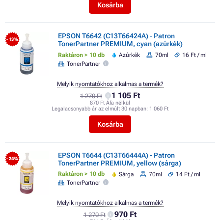
Kosárba
EPSON T6642 (C13T66424A) - Patron
- 13%
TonerPartner PREMIUM, cyan (azúrkék)
Raktáron > 10 db
Azúrkék
70ml
16 Ft / ml
TonerPartner
Melyik nyomtatókhoz alkalmas a termék?
1 105 Ft
1 270 Ft
870 Ft Áfa nélkül
Legalacsonyabb ár az elmúlt 30 napban:
1 060 Ft
Kosárba
EPSON T6644 (C13T66444A) - Patron
- 24%
TonerPartner PREMIUM, yellow (sárga)
Raktáron > 10 db
Sárga
70ml
14 Ft / ml
TonerPartner
Melyik nyomtatókhoz alkalmas a termék?
970 Ft
1 270 Ft