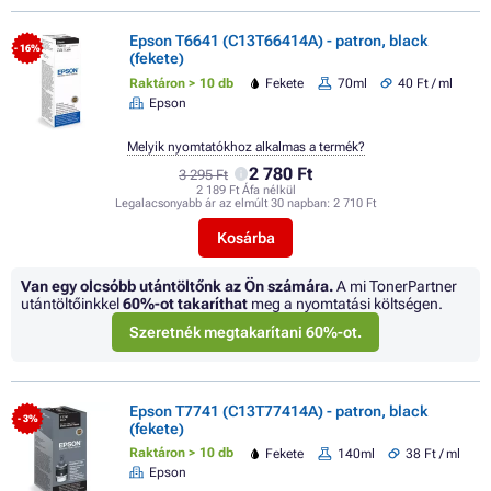
Epson T6641 (C13T66414A) - patron, black
- 16%
(fekete)
Raktáron > 10 db
Fekete
70ml
40 Ft / ml
Epson
Melyik nyomtatókhoz alkalmas a termék?
2 780 Ft
3 295 Ft
2 189 Ft Áfa nélkül
Legalacsonyabb ár az elmúlt 30 napban:
2 710 Ft
Kosárba
Van egy olcsóbb utántöltőnk az Ön számára.
A mi TonerPartner
utántöltőinkkel
60%
-ot takaríthat
meg a nyomtatási költségen.
Szeretnék megtakarítani 60%-ot.
Epson T7741 (C13T77414A) - patron, black
- 3%
(fekete)
Raktáron > 10 db
Fekete
140ml
38 Ft / ml
Epson