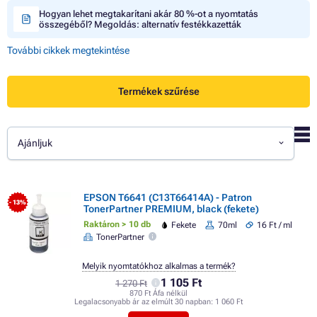
Hogyan lehet megtakarítani akár 80 %-ot a nyomtatás
összegéből? Megoldás: alternatív festékkazetták
További cikkek megtekintése
Termékek szűrése
Ajánljuk
EPSON T6641 (C13T66414A) - Patron
- 13%
TonerPartner PREMIUM, black (fekete)
Raktáron > 10 db
Fekete
70ml
16 Ft / ml
TonerPartner
Melyik nyomtatókhoz alkalmas a termék?
1 105 Ft
1 270 Ft
870 Ft Áfa nélkül
Legalacsonyabb ár az elmúlt 30 napban:
1 060 Ft