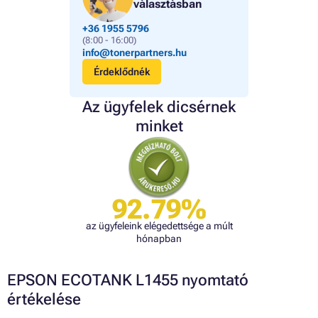
választásban
+36 1955 5796
(8:00 - 16:00)
info@tonerpartners.hu
Érdeklődnék
Az ügyfelek dicsérnek
minket
92.79%
az ügyfeleink elégedettsége a múlt
hónapban
EPSON ECOTANK L1455 nyomtató
értékelése