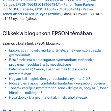
(sárga)
,
EPSON T6643 (C13T66434A) - Patron TonerPartner
PREMIUM, magenta
,
EPSON T6642 (C13T66424A) - Patron
TonerPartner PREMIUM, cyan (azúrkék)
kínáljuk EPSON ECOTANK
L1455 nyomtatójához.
Cikkek a blogunkon EPSON témában
Számos cikket írtunk EPSON blogunkon:
Epson: Egy innovatív márka története, amely egy szójapaszta
gyárból indult
Beszáradt tinta a tintasugaras nyomtatóban: tanácsok a
probléma megoldására és megelőzésére
Patroncsere HP, Canon, Epson és más tintasugaras
nyomtatókban
Hogyan kell megfelelően gondoskodni a nyomtatóról?
Időszerű és alapos nyomtatókarbantartás - kevesebb probléma
Tonerek cseréje a nyomtatóban: Mire kell figyelni, hogy az új toner
hibátlanul működjön?
Hova dobjuk ki a nyomtatónkat: 4 hely, ahol átveszik