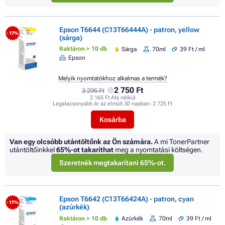
Epson T6644 (C13T66444A) - patron, yellow
- 17%
(sárga)
Raktáron > 10 db
Sárga
70ml
39 Ft / ml
Epson
Melyik nyomtatókhoz alkalmas a termék?
2 750 Ft
3 295 Ft
2 165 Ft Áfa nélkül
Legalacsonyabb ár az elmúlt 30 napban:
2 725 Ft
Kosárba
Van egy olcsóbb utántöltőnk az Ön számára.
A mi TonerPartner
utántöltőinkkel
65%
-ot takaríthat
meg a nyomtatási költségen.
Szeretnék megtakarítani 65%-ot.
Epson T6642 (C13T66424A) - patron, cyan
- 17%
(azúrkék)
Raktáron > 10 db
Azúrkék
70ml
39 Ft / ml