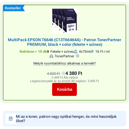
Bestseller
MultiPack EPSON T6646 (C13T66464A) - Patron TonerPartner
PREMIUM, black + color (fekete + színes)
Raktáron > 10 db
Fekete + színes
4x70ml
16 Ft / ml
TonerPartner
Melyik nyomtatókhoz alkalmas a termék?
4 380 Ft
4 820 Ft
3 449 Ft Áfa nélkül
Legalacsonyabb ár az elmúlt 30 napban:
3 695 Ft
Kosárba
Mi az a toner, patron vagy optikai henger, és mire használjuk
őket?