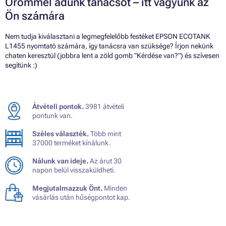
Örömmel adunk tanácsot – itt vagyunk az
Ön számára
Nem tudja kiválasztani a legmegfelelőbb festéket EPSON ECOTANK
L1455 nyomtató számára, így tanácsra van szüksége? Írjon nekünk
chaten keresztül (jobbra lent a zöld gomb "Kérdése van?") és szívesen
segítünk :)
Átvételi pontok.
3981 átvételi
pontunk van.
Széles választék.
Több mint
37000 terméket kínálunk.
Nálunk van ideje.
Az árut 30
napon belül visszaküldheti.
Megjutalmazzuk Önt.
Minden
vásárlás után hűségpontot kap.