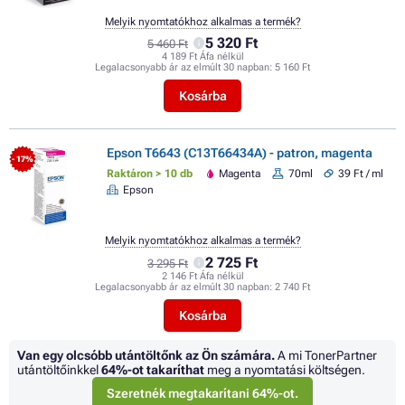
Melyik nyomtatókhoz alkalmas a termék?
5 320 Ft
5 460 Ft
4 189 Ft Áfa nélkül
Legalacsonyabb ár az elmúlt 30 napban:
5 160 Ft
Kosárba
Epson T6643 (C13T66434A) - patron, magenta
- 17%
Raktáron > 10 db
Magenta
70ml
39 Ft / ml
Epson
Melyik nyomtatókhoz alkalmas a termék?
2 725 Ft
3 295 Ft
2 146 Ft Áfa nélkül
Legalacsonyabb ár az elmúlt 30 napban:
2 740 Ft
Kosárba
Van egy olcsóbb utántöltőnk az Ön számára.
A mi TonerPartner
utántöltőinkkel
64%
-ot takaríthat
meg a nyomtatási költségen.
Szeretnék megtakarítani 64%-ot.