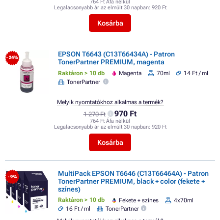
764 Ft Áfa nélkül
Legalacsonyabb ár az elmúlt 30 napban:
920 Ft
Kosárba
EPSON T6643 (C13T66434A) - Patron
- 24%
TonerPartner PREMIUM, magenta
Raktáron > 10 db
Magenta
70ml
14 Ft / ml
TonerPartner
Melyik nyomtatókhoz alkalmas a termék?
970 Ft
1 270 Ft
764 Ft Áfa nélkül
Legalacsonyabb ár az elmúlt 30 napban:
920 Ft
Kosárba
MultiPack EPSON T6646 (C13T66464A) - Patron
- 9%
TonerPartner PREMIUM, black + color (fekete +
színes)
Raktáron > 10 db
Fekete + színes
4x70ml
16 Ft / ml
TonerPartner