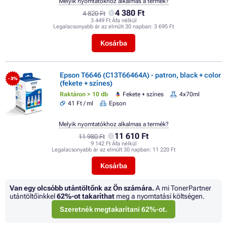
Melyik nyomtatókhoz alkalmas a termék?
4 380 Ft
4 820 Ft
3 449 Ft Áfa nélkül
Legalacsonyabb ár az elmúlt 30 napban:
3 695 Ft
Kosárba
Epson T6646 (C13T66464A) - patron, black + color
- 3%
(fekete + színes)
Raktáron > 10 db
Fekete + színes
4x70ml
41 Ft / ml
Epson
Melyik nyomtatókhoz alkalmas a termék?
11 610 Ft
11 980 Ft
9 142 Ft Áfa nélkül
Legalacsonyabb ár az elmúlt 30 napban:
11 220 Ft
Kosárba
Van egy olcsóbb utántöltőnk az Ön számára.
A mi TonerPartner
utántöltőinkkel
62%
-ot takaríthat
meg a nyomtatási költségen.
Szeretnék megtakarítani 62%-ot.