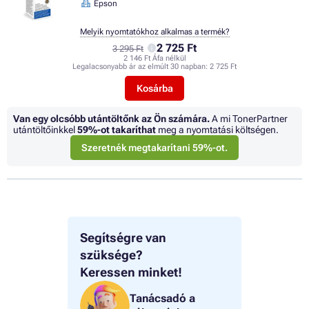
Epson
Melyik nyomtatókhoz alkalmas a termék?
2 725 Ft
3 295 Ft
2 146 Ft Áfa nélkül
Legalacsonyabb ár az elmúlt 30 napban:
2 725 Ft
Kosárba
Van egy olcsóbb utántöltőnk az Ön számára.
A mi TonerPartner
utántöltőinkkel
59%
-ot takaríthat
meg a nyomtatási költségen.
Szeretnék megtakarítani 59%-ot.
Segítségre van
szüksége?
Keressen minket!
Tanácsadó a